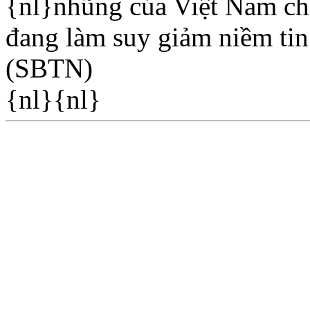
{nl}nhũng của Việt Nam chỉ
đang làm suy giảm niềm tin
(SBTN)
{nl}{nl}