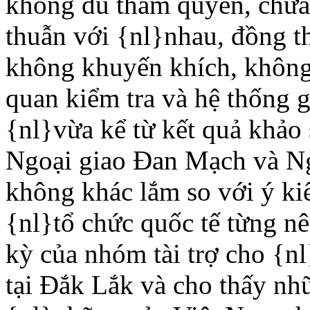
không đủ thẩm quyền, chưa
thuẫn với {nl}nhau, đồng t
không khuyến khích, không 
quan kiểm tra và hệ thống g
{nl}vừa kể từ kết quả khảo
Ngoại giao Ðan Mạch và Ng
không khác lắm so với ý kiế
{nl}tổ chức quốc tế từng nê
kỳ của nhóm tài trợ cho {n
tại Ðắk Lắk và cho thấy nh