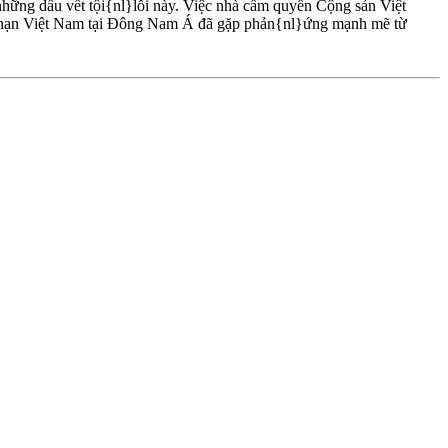
 những dấu vết tội{nl}lỗi này. Việc nhà cầm quyền Cộng sản Việt
tỵ nạn Việt Nam tại Ðông Nam Á đã gặp phản{nl}ứng mạnh mẽ từ