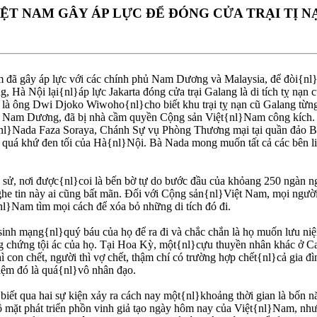
IỆT NAM GÂY ÁP LỰC ÐỂ ÐÓNG CỬA TRẠI TỊ
ã gây áp lực với các chính phủ Nam Dương và Malaysia, để đòi{nl}đụ
Hà Nội lại{nl}áp lực Jakarta đóng cửa trại Galang là di tích tỵ nạn 
m là ông Dwi Djoko Wiwoho{nl}cho biết khu trại tỵ nạn cũ Galang từn
ớc Nam Dương, đã bị nhà cầm quyền Cộng sản Việt{nl}Nam công kích. V
à{nl}Nada Faza Soraya, Chánh Sự vụ Phòng Thương mại tại quần đảo B
c quá khứ đen tối của Hà{nl}Nội. Bà Nada mong muốn tất cả các bên li
h sử, nơi được{nl}coi là bến bờ tự do bước đầu của khỏang 250 ngàn
 tin này ai cũng bất mãn. Ðối với Cộng sản{nl}Việt Nam, mọi người 
nl}Nam tìm mọi cách để xóa bỏ những di tích đó đi.
là sinh mạng{nl}quý báu của họ để ra đi và chắc chắn là họ muốn lưu
g chứng tội ác của họ. Tại Hoa Kỳ, một{nl}cựu thuyền nhân khác ở Ca
con chết, người thì vợ chết, thậm chí có trường hợp chết{nl}cả gia đì
iệm đó là quá{nl}vô nhân đạo.
t qua hai sự kiện xảy ra cách nay một{nl}khoảng thời gian là bốn nă
ộ mặt phát triển phồn vinh giả tạo ngày hôm nay của Việt{nl}Nam, nhưn