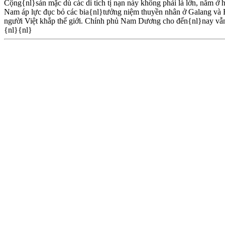
Cộng{nl}sản mặc dù các di tích tị nạn này không phải là lớn, nằm ở 
Nam áp lực đục bỏ các bia{nl}tưởng niệm thuyền nhân ở Galang và 
người Việt khắp thế giới. Chính phủ Nam Dương cho đến{nl}nay vẫn 
{nl}{nl}