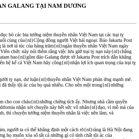
 NẠN GALANG TẠI NAM DƯƠNG
c bỏ các bia tưởng niệm thuyền nhân Việt Nam tại các trại tỵ
cuối cùng của{nl}Cộng đồng người Việt hải ngoại. Báo Jakarta Post
g là nơi tá túc của hàng trăm{nl}ngàn thuyền nhân Việt Nam ngày
iên chức này nói thêm rằng việc lưu giữ trại tỵ nạn này{nl}chẳng
atam bao{nl}gồm đảo Galang được tờ Jakarta Post trích dẫn khẳng
ên hệ kể cả Việt Nam hãy công{nl}nhận lợi ích quan trọng của trại tỵ
 người tỵ nạn, dư luận{nl}thuyền nhân Việt Nam phản ứng mạnh mẽ.
đã thấy tội ác của họ quá nhiều. Cho nên một trong{nl}những
 niệm cho con cháu{nl}những chứng tích ấy. Nhưng nhà cầm quyền
lifornia nhận xét chuyện này hết sức vô nhân{nl}đạo, vì mồ mả của
nh, thì chuyện tưởng niệm thuyền nhân là việc nên làm, và
m, người ta có thể khẳng định một cách rõ{nl}ràng là Hà Nội đang
g họ muốn xóa sổ tất cả những gì có tính chất tội ác của