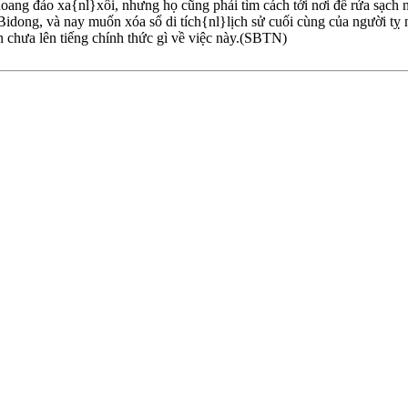
hoang đảo xa{nl}xôi, nhưng họ cũng phải tìm cách tới nơi để rửa sạch
Bidong, và nay muốn xóa sổ di tích{nl}lịch sử cuối cùng của người 
chưa lên tiếng chính thức gì về việc này.(SBTN)