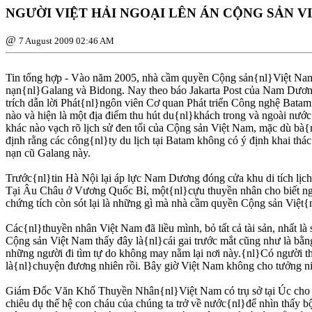
NGƯỜI VIỆT HẢI NGOẠI LÊN ÁN CỘNG SẢN V
@
7 August 2009 02:46 AM
Tin tổng hợp - Vào năm 2005, nhà cầm quyền Cộng sản{nl}Việt Nam đ
nạn{nl}Galang và Bidong. Nay theo báo Jakarta Post của Nam Dương, 
trích dẫn lời Phát{nl}ngôn viên Cơ quan Phát triển Công nghệ Bata
nào và hiện là một địa điểm thu hút du{nl}khách trong và ngoài nư
khác nào vạch rõ lịch sử đen tối của Cộng sản Việt Nam, mặc dù b
định rằng các công{nl}ty du lịch tại Batam không có ý định khai thá
nạn cũ Galang này.
Trước{nl}tin Hà Nội lại áp lực Nam Dương đóng cửa khu di tích lịc
Tại Âu Châu ở Vương Quốc Bỉ, một{nl}cựu thuyền nhân cho biết nghe
chứng tích còn sót lại là những gì mà nhà cầm quyền Cộng sản Việt{
Các{nl}thuyền nhân Việt Nam đã liều mình, bỏ tất cả tài sản, nhất 
Cộng sản Việt Nam thấy đây là{nl}cái gai trước mắt cũng như là bằn
những người đi tìm tự do không may nằm lại nơi này.{nl}Có người thì 
là{nl}chuyện đương nhiên rồi. Bây giờ Việt Nam không cho tưởng n
Giám Ðốc Văn Khố Thuyền Nhân{nl}Việt Nam có trụ sở tại Úc cho biế
chiêu dụ thế hệ con cháu của chúng ta trở về nước{nl}để nhìn thấy b