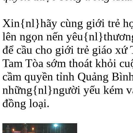
Xin{nl}hãy cùng giới trẻ họ
lên ngọn nến yêu{nl}thươn
để cầu cho giới trẻ giáo x
Tam Tòa sớm thoát khỏi cuộ
cầm quyền tỉnh Quảng Bình 
những{nl}người yếu kém và
đồng loại.