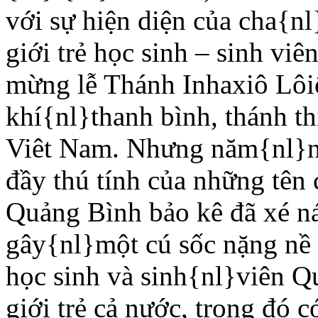
với sự hiện diện của cha{n
giới trẻ học sinh – sinh vi
mừng lễ Thánh Inhaxiô Lôi
khí{nl}thanh bình, thánh t
Viêt Nam. Nhưng năm{nl}nay
đầy thú tính của những tê
Quảng Bình bảo kê đã xé ná
gây{nl}một cú sốc nặng nề v
học sinh và sinh{nl}viên Q
giới trẻ cả nước, trong đó c