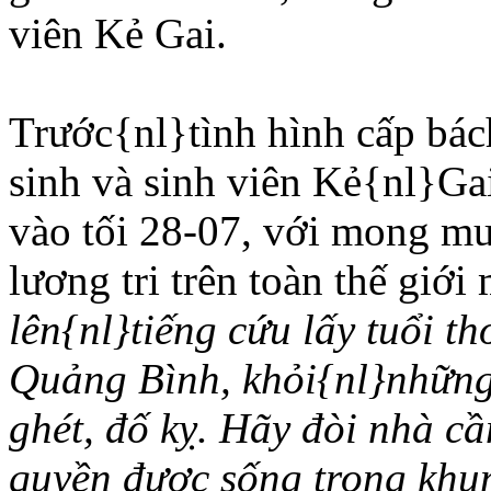
viên Kẻ Gai.
Trước{nl}tình hình cấp bách
sinh và sinh viên Kẻ{nl}Ga
vào tối 28-07, với mong m
lương tri trên toàn thế giới
lên{nl}tiếng cứu lấy tuổi t
Quảng Bình, khỏi{nl}những
ghét, đố kỵ. Hãy đòi nhà cầ
quyền được sống trong khun