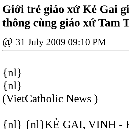
Giới trẻ giáo xứ Kẻ Gai g
thông cùng giáo xứ Tam 
@
31 July 2009 09:10 PM
{nl}
{nl}
(VietCatholic News )
{nl} {nl}KẺ GAI, VINH - 