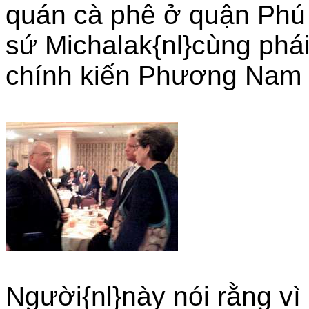
quán cà phê ở quận Phú 
sứ Michalak{nl}cùng phá
chính kiến Phương Nam
Người{nl}này nói rằng vì