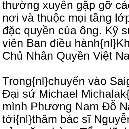
thường xuyên gặp gỡ cá
nơi và thuộc mọi tầng lớp
đặc quyền của ông. Kỹ s
viên Ban điều hành{nl}K
Chủ Nhân Quyền Việt N
Trong{nl}chuyến vào Sai
Ðại sứ Michael Michalak
mình Phương Nam Ðỗ Na
tới{nl}thăm bác sĩ Nguyễ