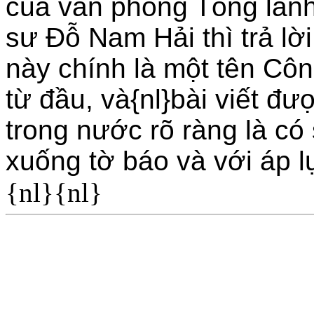
của văn phòng Tổng lãnh
sư Ðỗ Nam Hải thì trả lời
này chính là một tên Côn
từ đầu, và{nl}bài viết đư
trong nước rõ ràng là có 
xuống tờ báo và với áp l
{nl}{nl}