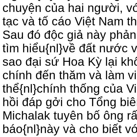
chuyện của hai người, vớ
tạc và tố cáo Việt Nam t
Sau đó độc giả này phản 
tìm hiểu{nl}về đất nước v
sao đại sứ Hoa Kỳ lại k
chính đến thăm và làm v
thể{nl}chính thống của V
hồi đáp gởi cho Tổng biê
Michalak tuyên bố ông rấ
báo{nl}này và cho biết vớ