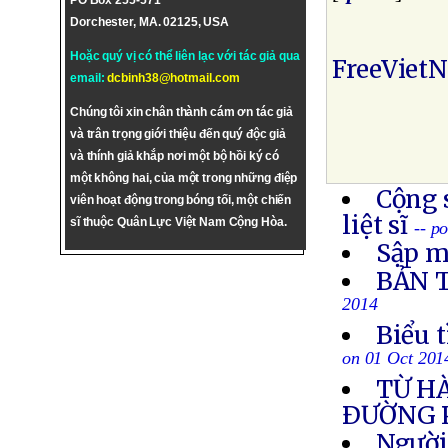
PO Box 255-571
Dorchester, MA. 02125, USA
Hoặc quý vị có thể liên lạc với tác giả qua
FreeViet
email:
dcbinh38@hotmail.com
Chúng tôi xin chân thành cám ơn tác giả
và trân trọng giới thiệu đến quý độc giả
và thính giả khắp nơi một bộ hồi ký có
một không hai, của một trong những điệp
Cộng 
viên hoạt động trong bóng tối, một chiến
liệt sĩ
sĩ thuộc Quân Lực Việt Nam Cộng Hòa.
-- p
Sập m
BẢN 
2014
Biểu 
on 01 Oct 201
TỪ H
ÐƯỜNG 
Người