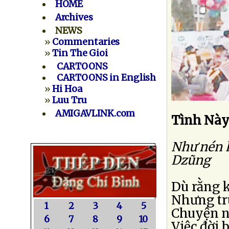
HOME
Archives
NEWS
»
Commentaries
»
Tin The Gioi
CARTOONS
CARTOONS in English
»
Hi Hoa
»
Luu Tru
AMIGAVLINK.com
Tình Này
Như nén h
Dzũng
Dù rằng 
Nhưng tr
1
2
3
4
5
Chuyện n
6
7
8
9
10
Việc đời