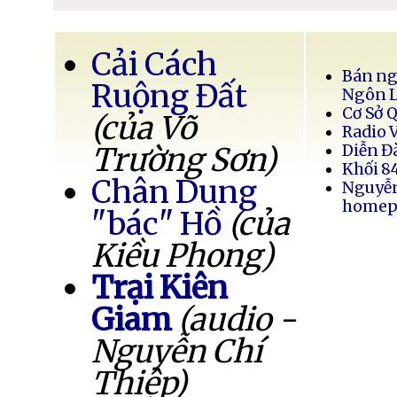
Cải Cách
Bán ng
Ruộng Đất
Ngôn 
Cơ Sở 
(của Võ
Radio 
Trường Sơn)
Diễn Đ
Khối 8
Chân Dung
Nguyễ
homep
"bác" Hồ
(của
Kiều Phong)
Trại Kiên
Giam
(audio -
Nguyễn Chí
Thiệp)