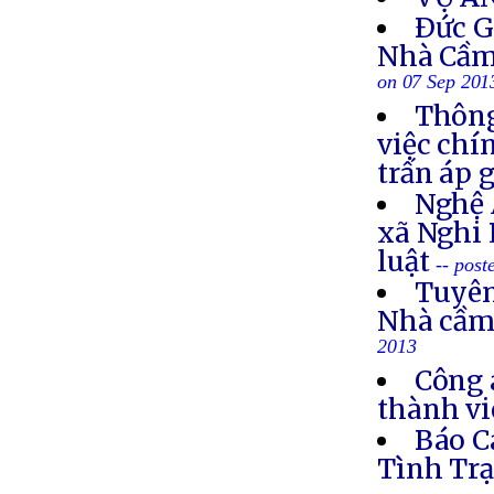
Ðức G
Nhà Cầm
on 07 Sep 201
Thông
việc chí
trấn áp 
Nghệ 
xã Nghi 
luật
-- post
Tuyên
Nhà cầm
2013
Công 
thành vi
Báo C
Tình Trạ