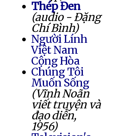
Thép Đen
(audio - Đặng
Chí Bình)
Người Lính
Việt Nam
Cộng Hòa
Chúng Tôi
Muốn Sống
(Vĩnh Noãn
viết truyện và
đạo diễn,
1956)