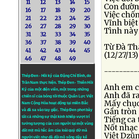
11
12
13
14
15
Con đườn
16
17
18
19
20
Việc chốn
21
22
23
24
25
Vĩnh biệt
26
27
28
29
30
Tình này 
31
32
33
34
35
36
37
38
39
40
Từ Ðà T
41
42
43
44
45
(12/27/13)
46
47
48
49
---------
Thép Đen - Hồi ký của Đặng Chí Bình
, do
Trần Nam thực hiện.
Thép Đen
- Thiên Hồi
Anh em cá
Ký của một điện viên, một trong những
Anh đã ra
chiến sĩ của bóng tối thuộc Quân Lực Việt
Mấy chục
Nam Cộng Hòa hoạt động tại miền Bắc
Gần tròn 
và đã sa vào tay giặc. Thép Đen phơi bày
tất cả những sự thật kinh khiếp vượt trí
Tiếng ca
tưởng tượng của con người tại một vùng
Nốt nhạc
đất mịt mù hắc ám của loài quỷ dữ mà
Việt Dzũ
người viết như đã đội mồ sống dậy kể