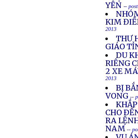
YÊN
-- pos
NHÓM
KIM ĐIỀ
2013
THƯ 
GIÁO TỈ
DU K
RIÊNG 
2 XE M
2013
BỊ BẮ
VONG
-- 
KHẮP 
CHO ÐẾN
RA LỆNH
NAM
-- p
VỤ Á