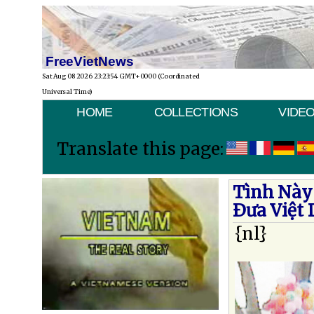
FreeVietNews
Sat Aug 08 2026 23:23:54 GMT+0000 (Coordinated
Universal Time)
HOME
COLLECTIONS
VIDE
Translate this page:
Tình Này
Ðưa Việt
{nl}