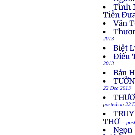
Tình 
Tiễn Ðưa
Văn T
Thươn
2013
Biệt L
Ðiếu 
2013
Bản H
TƯỞN
22 Dec 2013
THƯƠN
posted on 22 
TRUYỀ
THƠ
-- po
Ngọn 