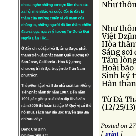
Như thôn
cho ta nghe những cơ cực lầm than của
xã hội miền Bắc và cuộc đời tù đày bi
thảm của những chiến sĩ vô danh của
chúng ta, những người đã âm thầm chiến
Như thôn
đấu và gục ngã vì lý tưởng
Tự Do
và
Đại
Việt Dzũn
Nghĩa Dân Tộc
...
Hòa thắm
Ở đây chỉ có tập I và II, từng được phát
Sáng soi 
thanh trên đài phát thanh Quê Hương từ
Tấm lòng
San Jose, California - Hoa Kỳ, trong
Hoài bão
chương trình đọc truyện do Trần Nam
Sinh ký t
phụ trách.
Hãn than
Thép Đen tập I và II do nhà xuất bản Đông
Tiến phát hành từ năm 1987. Đến năm
Từ Ðà T
1991, tác giả tự xuất bản tập III và đến
(12/25/13)
năm 2005 thì hoàn tất tập IV. Quý vị có thể
hỏi mua sách hay dĩa đọc truyện qua địa
chỉ sau đây:
Posted on 2
Dang Chi Binh
[
print
]