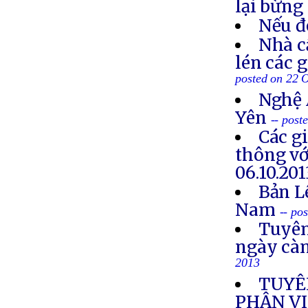
lại bừng
Nếu đ
Nhà c
lén các 
posted on 22 
Nghệ 
Yên
-- post
Các g
thông vớ
06.10.201
Bản L
Nam
-- po
Tuyên
ngày cà
2013
TUYÊ
PHẬN VI