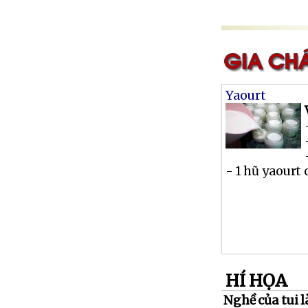
Yaourt
- 1 hũ yaourt 
HÍ HỌA
Nghề của tui là