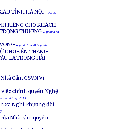
IÁO TỈNH HÀ NỘI
-- posted
NH RIÊNG CHO KHÁCH
G TRỌNG THƯƠNG
-- posted on
Ử VONG
-- posted on 24 Sep 2013
GIỜ CHO ÐẾN THÁNG
TÀU LẠ TRONG HẢI
 Nhà Cầm CSVN Vi
 việc chính quyền Nghệ
sted on 07 Sep 2013
an xã Nghi Phương đòi
13
t của Nhà cầm quyền