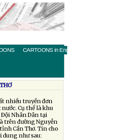
OONS
CARTOONS in English
 THƠ
rất nhiều truyền đơn
 nước. Cụ thể là khu
n Ðội Nhân Dân tại
và trên đường Nguyễn
tỉnh Cần Thơ. Tin cho
ội dung như sau: