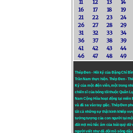
11
12
13
14
16
17
18
19
21
22
23
24
26
27
28
29
31
32
33
34
36
37
38
39
41
42
43
44
46
47
48
49
Thép Đen - Hồi ký của Đặng Chí Bì
Trần Nam thực hiện.
Thép Đen
- Th
Ký của một điện viên, một trong n
chiến sĩ của bóng tối thuộc Quân L
Nam Cộng Hòa hoạt động tại miền
và đã sa vào tay giặc. Thép Đen ph
tất cả những sự thật kinh khiếp vượ
tưởng tượng của con người tại mộ
đất mịt mù hắc ám của loài quỷ dữ
người viết như đã đội mồ sống dậy