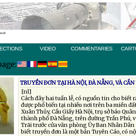
ated
ECTIONS
VIDEO
COMMENTARIES
CART
page:
TRUYỀN ÐƠN TẠI HÀ NỘI, ÐÀ NẴNG, VÀ CẦN
{nl}
Cách đây hai tuần lễ, có nguồn tin cho biết 
được phổ biến tại nhiều nơi trên ba miền đất
Xuân Thủy, Cầu Giấy Hà Nội, trụ sở báo Quâ
thành phố Ðà Nẵng, trên đường Trần Phú, 
Trãi trước cửa văn phòng Ủy Ban Nhân Dân 
biết truyền đơn là một bản Tuyên Cáo, có n