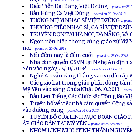
Ðiếu Tiễn Ðại Bàng Việt Dzũng
-- posted on 23
Bản Hùng Ca Việt Dũng
-- posted on 22 Dec 2013
TƯỞNG NIỆM NHẠC SĨ VIỆT DZŨNG
-- post
THƯƠNG TIẾC NHẠC SĨ, CA SĨ VIỆT DZŨ
TRUYỀN ÐƠN TẠI HÀ NỘI, ÐÀ NẴNG, VÀ
Ngọn nến hiệp thông cùng giáo xứ Mỹ Y
nơi
-- posted on 25 Oct 2013
Nếu đêm nay là đêm cuối
-- posted on 23 Oct 2013
Nhà cầm quyền CSVN tại Nghệ An định x
Yên vào ngày 23/10/2013?
-- posted on 22 Oct 2013
Nghệ An vẫn căng thẳng sau vụ đàn áp 
Các giáo hạt trong giáo phận đồng tâm 
Mỹ Yên vào sáng Chúa Nhật 06.10.2013
-- post
Bản Lên Tiếng Các Chức sắc Tôn giáo V
Tuyên bố về việc nhà cầm quyền Cộng s
vào đường cùng
-- posted on 04 Oct 2013
TUYÊN BỐ CỦA LINH MỤC ĐOÀN GIÁO P
ÁP GIÁO DÂN TẠI MỸ YÊN
-- posted on 25 Sep 2013
NHÓM LINH MỤC (TINH THẦN) NGUYỄN