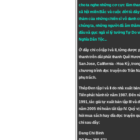
cho ta nghe những cơ cực lầm tha
xã hội miền Bắc và cuộc đời tù đày 
thảm của những chiến sĩ vô danh c
chúng ta, những người đã âm thầm
đấu và gục ngã vì lý tưởng
Tự Do
v
Nghĩa Dân Tộc
...
Ở đây chỉ có tập I và II, từng được 
thanh trên đài phát thanh Quê Hươ
San Jose, California - Hoa Kỳ, tron
chương trình đọc truyện do Trần 
phụ trách.
Thép Đen tập I và II do nhà xuất bả
Tiến phát hành từ năm 1987. Đến 
1991, tác giả tự xuất bản tập III và 
năm 2005 thì hoàn tất tập IV. Quý vị
hỏi mua sách hay dĩa đọc truyện qu
chỉ sau đây:
Dang Chi Binh