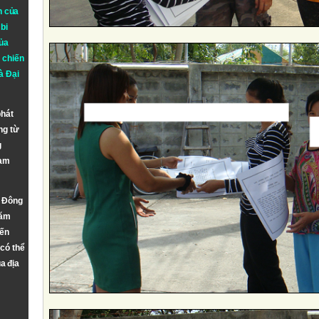
n của
bi
ủa
 chiến
à
Đại
phát
ng từ
g
Nam
n Đông
năm
đến
 có thể
a địa