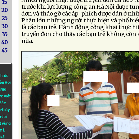
Nhiều người nhặt được truyền đơn đã tiếp ta
15
trước khi lực lượng công an Hà Nội được tun
20
đơn và tháo gỡ các áp-phích được dán ở nh
25
Phần lớn những người thực hiện và phổ bi
30
là các bạn trẻ. Hành động công khai thực h
truyền đơn cho thấy các bạn trẻ không còn 
35
nữa.
40
45
nh
, do
iên Hồi
hững
ực Việt
 Bắc
ơi bày
t trí
t vùng
 mà
 kể