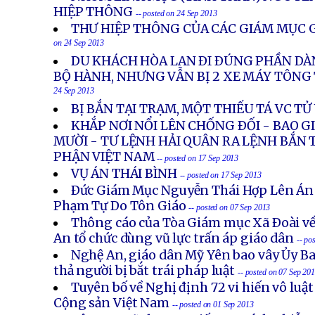
HIỆP THÔNG
-- posted on 24 Sep 2013
THƯ HIỆP THÔNG CỦA CÁC GIÁM MỤC G
on 24 Sep 2013
DU KHÁCH HÒA LAN ÐI ÐÚNG PHẦN DÀ
BỘ HÀNH, NHƯNG VẪN BỊ 2 XE MÁY TÔN
24 Sep 2013
BỊ BẮN TẠI TRẠM, MỘT THIẾU TÁ VC T
KHẮP NƠI NỔI LÊN CHỐNG ÐỐI - BAO 
MƯỜI - TƯ LỆNH HẢI QUÂN RA LỆNH BẮN 
PHẬN VIỆT NAM
-- posted on 17 Sep 2013
VỤ ÁN THÁI BÌNH
-- posted on 17 Sep 2013
Ðức Giám Mục Nguyễn Thái Hợp Lên Án
Phạm Tự Do Tôn Giáo
-- posted on 07 Sep 2013
Thông cáo của Tòa Giám mục Xã Ðoài về
An tổ chức dùng vũ lực trấn áp giáo dân
-- po
Nghệ An, giáo dân Mỹ Yên bao vây Ủy B
thả người bị bắt trái pháp luật
-- posted on 07 Sep 20
Tuyên bố về Nghị định 72 vi hiến vô luậ
Cộng sản Việt Nam
-- posted on 01 Sep 2013