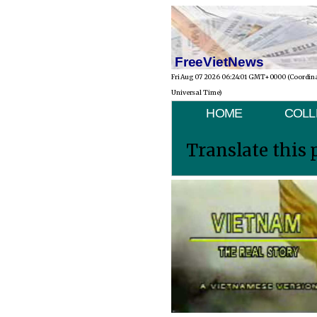
FreeVietNews
Fri Aug 07 2026 06:24:01 GMT+0000 (Coordin
Universal Time)
HOME
COLL
Translate this 