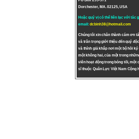
PO Box 255-571
Dorchester, MA. 02125, USA
Hoặc quý vị có thể liên lạc với tác 
email:
dcbinh38@hotmail.com
Chúng tôi xin chân thành cám ơn tá
và trân trọng giới thiệu đến quý độc
và thính giả khắp nơi một bộ hồi ký
một không hai, của một trong nhữn
viên hoạt động trong bóng tối, một 
sĩ thuộc Quân Lực Việt Nam Cộng 