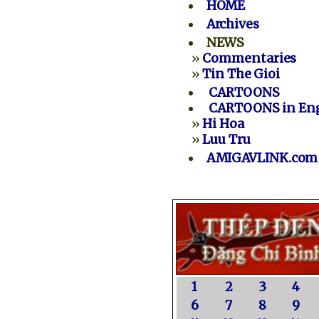
HOME
Archives
NEWS
»
Commentaries
»
Tin The Gioi
CARTOONS
CARTOONS in Eng
»
Hi Hoa
»
Luu Tru
AMIGAVLINK.com
1
2
3
4
6
7
8
9