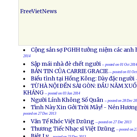
FreeVietNews
Cộng sản sợ PGHH tưởng niệm các anh h
2014
Sập mái nhà đè chết người
-- posted on 01 Oct 201
BẢN TIN CỦA CARRIE GRACIE
-- posted on 01 Oc
Biểu tình tại Hồng Kông: Dày đặc người
TỪ HÀ NỘI ÐẾN SÀI GÒN: ÐẦU NĂM X
KHÁNG
-- posted on 03 Jan 2014
Người Lính Không Số Quân
-- posted on 28 Dec 2
Tình Này Xin Gởi Trời Mây! - Nén Hươn
posted on 27 Dec 2013
Văn Tế Khóc Việt Dzũng
-- posted on 27 Dec 2013
Thương Tiếc Nhạc sĩ Việt Dzũng
-- posted on 
Biệt Ly
-- posted on 23 Dec 2013