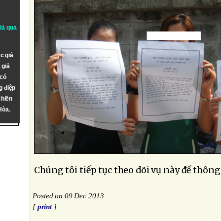
giả qua
c giả
 giả
 có
g điệp
chiến
Hòa.
Chúng tôi tiếp tục theo dõi vụ này để thông
Posted on 09 Dec 2013
[
print
]