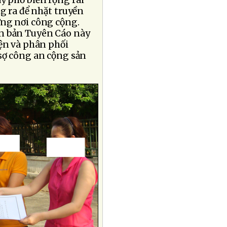
y phổ biến rộng rãi
g ra để nhặt truyền
ững nơi công cộng.
ến bản Tuyên Cáo này
iện và phân phối
sợ công an cộng sản