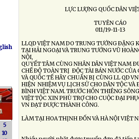
LỰC LƯỢNG QUỐC DÂN VIỆ
TUYÊN CÁO
011/19-11-13
LLQD VIỆT NAM DO TRUNG TƯỚNG ÐẶNG 
lish
TẠI HẢI NGOẠI VÀ TRUNG TƯỚNG VŨ HOÀN
NỘI,
QUYẾT TÂM CÙNG NHÂN DÂN VIỆT NAM ÐỨ
CHẾ ÐỘ TOÀN TRỊ ÐỘC TÀI BÁN NƯỚC CỦA 
VÀ QUỐC TẾ HÃY CHUẨN BỊ CÙNG LL QD V
HIỆN NHIỆM VỤ LỊCH SỬ CHO DÂN TỘC VÀ 
BÌNH VIỆT NAM. TRƯỚC HỒN THIÊNG SÔNG
VIỆT TỘC XIN PHÙ TRỢ CHO CUỘC ÐẠI PH
VN ÐẠT ÐƯỢC THÀNH CÔNG.
LÀM TẠI HOA THỊNH ÐỐN VÀ HÀ NỘI VIỆT 
5
10