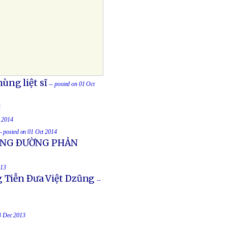
ùng liệt sĩ
-- posted on 01 Oct
4
t 2014
-- posted on 01 Oct 2014
UỐNG ÐƯỜNG PHẢN
013
g Tiễn Ðưa Việt Dzũng
--
23 Dec 2013