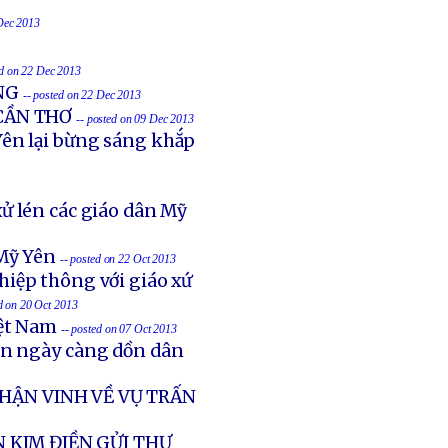
 Dec 2013
ed on 22 Dec 2013
NG
-- posted on 22 Dec 2013
 CẦN THƠ
-- posted on 09 Dec 2013
ên lại bừng sáng khắp
ử lén các giáo dân Mỹ
Mỹ Yên
-- posted on 22 Oct 2013
hiệp thông với giáo xứ
ed on 20 Oct 2013
iệt Nam
-- posted on 07 Oct 2013
ản ngày càng dồn dân
HẬN VINH VỀ VỤ TRẤN
 KIM ĐIỀN GỬI THƯ