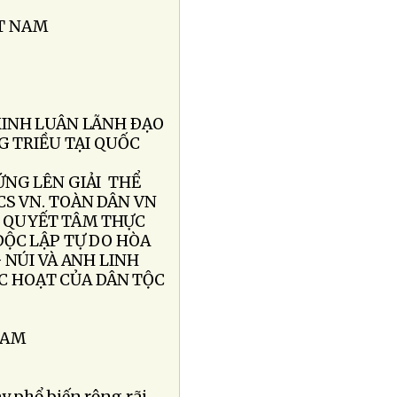
T NAM
KINH LUÂN LÃNH ÐẠO
G TRIỀU TẠI QUỐC
NG LÊN GIẢI THỂ
CS VN. TOÀN DÂN VN
N QUYẾT TÂM THỰC
ÐỘC LẬP TỰ DO HÒA
 NÚI VÀ ANH LINH
ỤC HOẠT CỦA DÂN TỘC
NAM