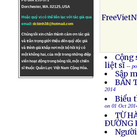
PO Box 255-571
Dorchester, MA. 02125, USA
FreeViet
Hoặc quý vị có thể liên lạc với tác giả qua
email:
dcbinh38@hotmail.com
Chúng tôi xin chân thành cám ơn tác giả
và trân trọng giới thiệu đến quý độc giả
và thính giả khắp nơi một bộ hồi ký có
một không hai, của một trong những điệp
Cộng 
viên hoạt động trong bóng tối, một chiến
liệt sĩ
-- p
sĩ thuộc Quân Lực Việt Nam Cộng Hòa.
Sập m
BẢN 
2014
Biểu 
on 01 Oct 201
TỪ H
ÐƯỜNG 
Người