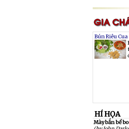
Bún Riêu Cua
HÍ HỌA
Mày bắn bể bo
(by John Dark