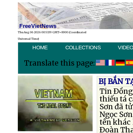
FreeVietNews
Thu Aug 06 2026 00:53:39 GMT+0000 (Coordinated
Universal Time)
HOME
COLLECTIONS
VIDE
Translate this page:
BỊ BẮN T
Tin Ðồng 
thiếu tá 
Sơn đã tử
Ngọc Sơn 
tên khác 
Ðoàn Than