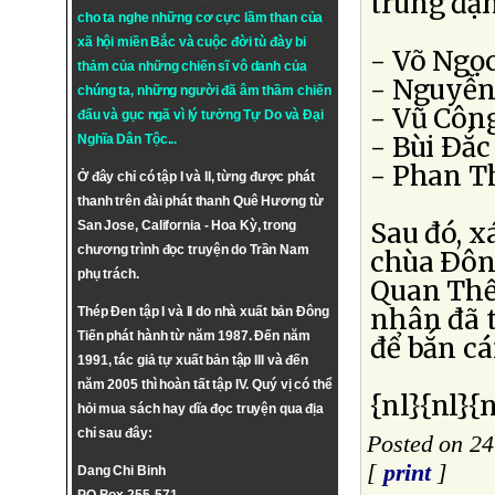
trúng đạn
cho ta nghe những cơ cực lầm than của
xã hội miền Bắc và cuộc đời tù đày bi
- Võ Ngọ
thảm của những chiến sĩ vô danh của
- Nguyễn
chúng ta, những người đã âm thầm chiến
- Vũ Côn
đấu và gục ngã vì lý tưởng
Tự Do
và
Đại
- Bùi Ðắ
Nghĩa Dân Tộc
...
- Phan T
Ở đây chỉ có tập I và II, từng được phát
thanh trên đài phát thanh Quê Hương từ
Sau đó, x
San Jose, California - Hoa Kỳ, trong
chương trình đọc truyện do Trần Nam
chùa Ðôn
phụ trách.
Quan Thế
nhân đã t
Thép Đen tập I và II do nhà xuất bản Đông
Tiến phát hành từ năm 1987. Đến năm
để bắn c
1991, tác giả tự xuất bản tập III và đến
năm 2005 thì hoàn tất tập IV. Quý vị có thể
{nl}{nl}{n
hỏi mua sách hay dĩa đọc truyện qua địa
chỉ sau đây:
Posted on 24
[
print
]
Dang Chi Binh