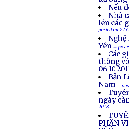
Nếu đ
Nhà c
lén các 
posted on 22 
Nghệ 
Yên
-- post
Các g
thông vớ
06.10.201
Bản L
Nam
-- po
Tuyên
ngày cà
2013
TUYÊ
PHẬN VI