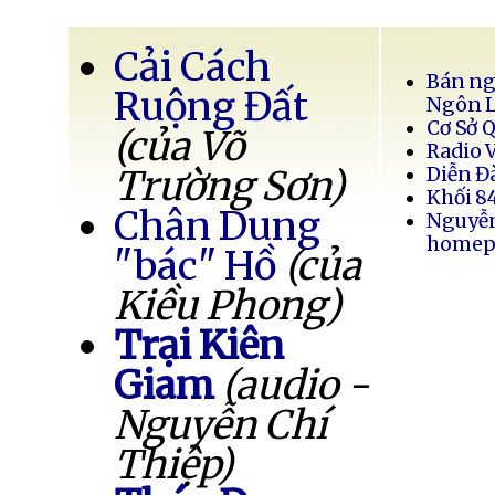
Cải Cách
Bán ng
Ruộng Đất
Ngôn 
Cơ Sở 
(của Võ
Radio 
Trường Sơn)
Diễn Đ
Khối 8
Chân Dung
Nguyễ
homep
"bác" Hồ
(của
Kiều Phong)
Trại Kiên
Giam
(audio -
Nguyễn Chí
Thiệp)