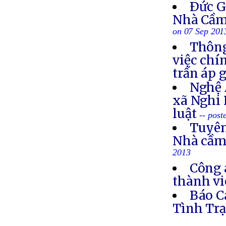
Ðức G
Nhà Cầm
on 07 Sep 201
Thông
việc chí
trấn áp 
Nghệ 
xã Nghi 
luật
-- post
Tuyên
Nhà cầm
2013
Công 
thành vi
Báo C
Tình Trạ