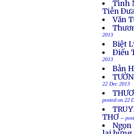
Tình 
Tiễn Ðưa
Văn T
Thươn
2013
Biệt L
Ðiếu 
2013
Bản H
TƯỞN
22 Dec 2013
THƯƠN
posted on 22 
TRUYỀ
THƠ
-- po
Ngọn 
lại bừng