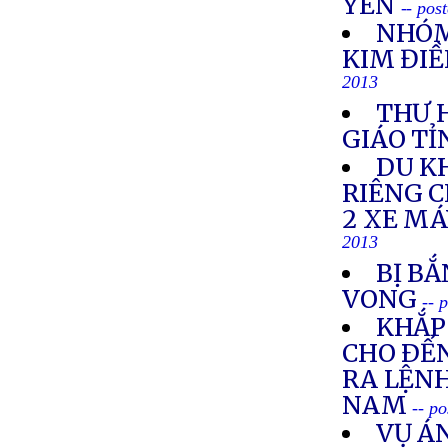
YÊN
-- pos
NHÓM
KIM ĐIỀ
2013
THƯ 
GIÁO TỈ
DU K
RIÊNG 
2 XE M
2013
BỊ BẮ
VONG
-- 
KHẮP 
CHO ÐẾN
RA LỆNH
NAM
-- p
VỤ Á