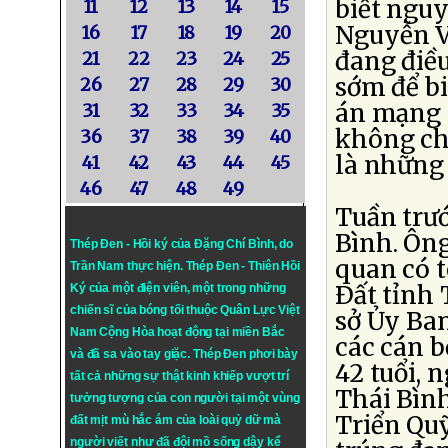
biết nguy
11
12
13
14
15
Nguyễn V
16
17
18
19
20
đang điều
21
22
23
24
25
sớm để bi
26
27
28
29
30
án mạng x
31
32
33
34
35
không cho
36
37
38
39
40
là những 
41
42
43
44
45
46
47
48
49
Tuần trướ
Bình. Ôn
Thép Đen - Hồi ký của Đặng Chí Bình
, do
quan có t
Trần Nam thực hiện.
Thép Đen
- Thiên Hồi
Ðất tỉnh 
Ký của một điện viên, một trong những
chiến sĩ của bóng tối thuộc Quân Lực Việt
sở Ủy Ba
Nam Cộng Hòa hoạt động tại miền Bắc
các cán 
và đã sa vào tay giặc. Thép Đen phơi bày
42 tuổi,
tất cả những sự thật kinh khiếp vượt trí
Thái Bìn
tưởng tượng của con người tại một vùng
Triển Qu
đất mịt mù hắc ám của loài quỷ dữ mà
người viết như đã đội mồ sống dậy kể