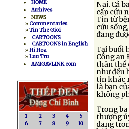
HOME
Nai. Cả b
Archives
cấp cứu n
NEWS
Tin từ bệ
»
Commentaries
cứu sống
»
Tin The Gioi
đang được
CARTOONS
CARTOONS in English
Tại buổi
»
Hi Hoa
Công an Ð
»
Luu Tru
thân thể
AMIGAVLINK.com
như đều b
tin khác 
là bạn củ
không ph
Trong ba 
thượng úy
1
2
3
4
5
đang tron
6
7
8
9
10