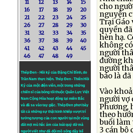
11
12
13
14
15
cho người
16
17
18
19
20
nguyện c
21
22
23
24
25
Trại Gáo 
26
27
28
29
30
quyền đã 
31
32
33
34
35
hèn hạ. C
36
37
38
39
40
không có 
41
42
43
44
45
người thâ
46
47
48
49
đường khi
người th
Thép Đen - Hồi ký của Đặng Chí Bình
, do
báo là đã 
Trần Nam thực hiện.
Thép Đen
- Thiên Hồi
Ký của một điện viên, một trong những
Vào khoản
chiến sĩ của bóng tối thuộc Quân Lực Việt
người vợ 
Nam Cộng Hòa hoạt động tại miền Bắc
Phương, 
và đã sa vào tay giặc. Thép Đen phơi bày
tất cả những sự thật kinh khiếp vượt trí
theo hướ
tưởng tượng của con người tại một vùng
buổi làm 
đất mịt mù hắc ám của loài quỷ dữ mà
3 cán bộ 
người viết như đã đội mồ sống dậy kể