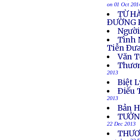
on 01 Oct 201
TỪ H
ÐƯỜNG 
Người
Tình 
Tiễn Ðưa
Văn T
Thươn
2013
Biệt L
Ðiếu 
2013
Bản H
TƯỞN
22 Dec 2013
THƯƠN