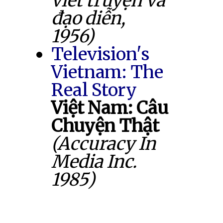
viết truyện và
đạo diễn,
1956)
Television's
Vietnam: The
Real Story
Việt Nam: Câu
Chuyện Thật
(Accuracy In
Media Inc.
1985)