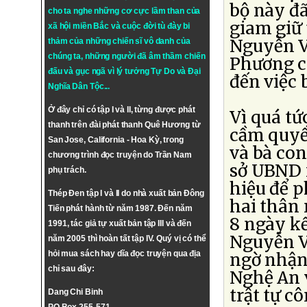
bộ này đã
cho ta nghe những cơ cực lầm than của
giam giữ 
xã hội miền Bắc và cuộc đời tù đày bi
Nguyễn Vă
thảm của những chiến sĩ vô danh của
chúng ta, những người đã âm thầm chiến
Phương c
đấu và gục ngã vì lý tưởng
Tự Do
và
Đại
đến việc 
Nghĩa Dân Tộc
...
Ở đây chỉ có tập I và II, từng được phát
Vì quá tứ
thanh trên đài phát thanh Quê Hương từ
cầm quyề
San Jose, California - Hoa Kỳ, trong
và bà con
chương trình đọc truyện do Trần Nam
sở UBND 
phụ trách.
hiệu để p
Thép Đen tập I và II do nhà xuất bản Đông
hai thân 
Tiến phát hành từ năm 1987. Đến năm
8 ngày k
1991, tác giả tự xuất bản tập III và đến
Nguyễn Vă
năm 2005 thì hoàn tất tập IV. Quý vị có thể
hỏi mua sách hay dĩa đọc truyện qua địa
ngờ nhận
chỉ sau đây:
Nghệ An v
trật tự c
Dang Chi Binh