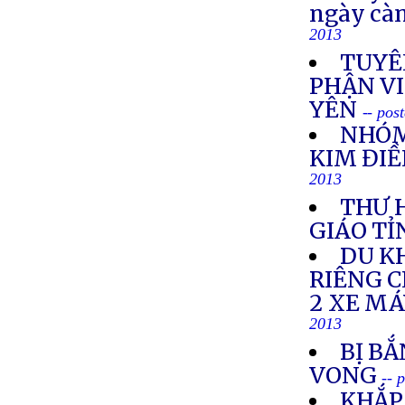
ngày cà
2013
TUYÊ
PHẬN VI
YÊN
-- pos
NHÓM
KIM ĐIỀ
2013
THƯ 
GIÁO TỈ
DU K
RIÊNG 
2 XE M
2013
BỊ BẮ
VONG
-- 
KHẮP 