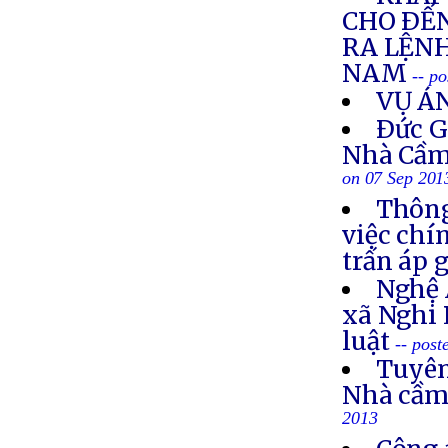
CHO ÐẾN
RA LỆNH
NAM
-- p
VỤ Á
Ðức G
Nhà Cầm
on 07 Sep 201
Thông
việc chí
trấn áp 
Nghệ 
xã Nghi 
luật
-- post
Tuyên
Nhà cầm
2013