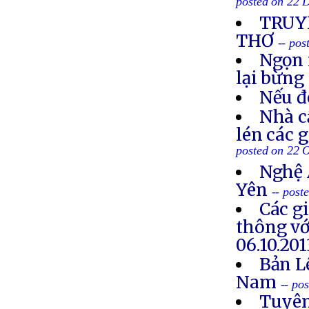
posted on 22 
TRUYỀ
THƠ
-- po
Ngọn 
lại bừng
Nếu đ
Nhà c
lén các 
posted on 22 
Nghệ 
Yên
-- post
Các g
thông vớ
06.10.201
Bản L
Nam
-- po
Tuyên