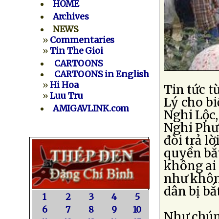
HOME
Archives
NEWS
»
Commentaries
»
Tin The Gioi
CARTOONS
CARTOONS in English
»
Hi Hoa
Tin tức 
»
Luu Tru
Lý cho bi
AMIGAVLINK.com
Nghi Lộc
Nghi Phư
đòi trả l
quyền bắ
không ai 
như khôn
dân bị bắ
1
2
3
4
5
6
7
8
9
10
Như chúng