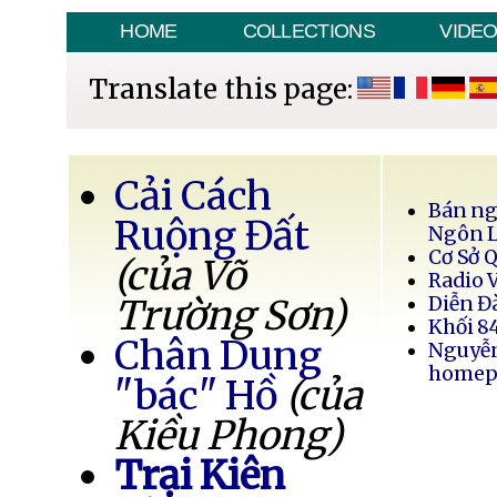
HOME
COLLECTIONS
VIDE
Translate this page:
Cải Cách
Bán ng
Ruộng Đất
Ngôn 
Cơ Sở 
(của Võ
Radio 
Trường Sơn)
Diễn Đ
Khối 8
Chân Dung
Nguyễ
homep
"bác" Hồ
(của
Kiều Phong)
Trại Kiên