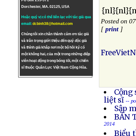
PO Box 255-571
Dorchester, MA. 02125, USA
{nl}{nl}{n
Hoặc quý vị có thể liên lạc với tác giả qua
Posted on 07
email:
dcbinh38@hotmail.com
[
print
]
Chúng tôi xin chân thành cám ơn tác giả
và trân trọng giới thiệu đến quý độc giả
và thính giả khắp nơi một bộ hồi ký có
FreeViet
một không hai, của một trong những điệp
viên hoạt động trong bóng tối, một chiến
sĩ thuộc Quân Lực Việt Nam Cộng Hòa.
Cộng 
liệt sĩ
-- p
Sập m
BẢN 
2014
Biểu 