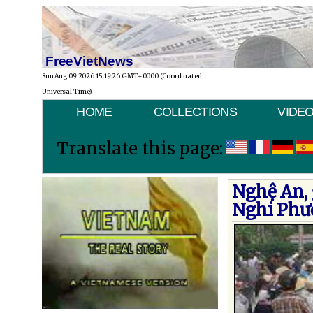
FreeVietNews
Sun Aug 09 2026 15:19:26 GMT+0000 (Coordinated
Universal Time)
HOME
COLLECTIONS
VIDE
Translate this page:
Nghệ An,
Nghi Phươ