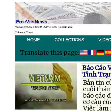
FreeVietNews
Mon Aug 10 2026 20:02:51 GMT+0000 (Coordinated
Universal Time)
HOME
COLLECTIONS
VIDE
Translate this page:
Báo Cáo 
Tình Trạn
Bản tin 
cuối thán
báo cáo đ
cơ cấu củ
Việc làm