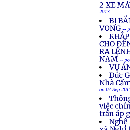
2 XE M
2013
BỊ BẮ
VONG
-- 
KHẮP 
CHO ÐẾN
RA LỆNH
NAM
-- p
VỤ Á
Ðức G
Nhà Cầm
on 07 Sep 201
Thông
việc chí
trấn áp 
Nghệ 
xã Nghi 