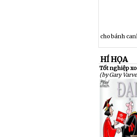
cho bánh canh
HÍ HỌA
Tốt nghiệp xon
(by Gary Varve