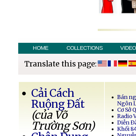
HOME
COLLECTIONS
VIDE
Translate this page:
Cải Cách
Bán ng
Ruộng Đất
Ngôn 
Cơ Sở 
(của Võ
Radio 
Trường Sơn)
Diễn Đ
Khối 8
Nguyễ