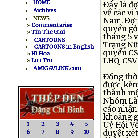
HOME
Ðây là đợ
Archives
về các vi
NEWS
Nam. Ðợt
»
Commentaries
quyền gở
»
Tin The Gioi
tháng 6 v
CARTOONS
Trạng Nữ
CARTOONS in English
quyền CS
»
Hi Hoa
LHQ. CSVN
»
Luu Tru
AMIGAVLINK.com
Ðồng thời
được, kèm
thành mộ
Nhóm Làm
cáo nhận
khoảng gi
Uỷ Hội Về
1
2
3
4
5
duyệt xét
6
7
8
9
10