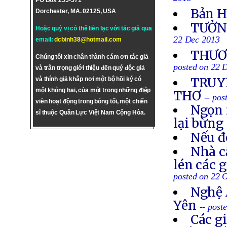
2013
PO Box 255-571
Bản H
Dorchester, MA. 02125, USA
TƯỞN
Hoặc quý vị có thể liên lạc với tác giả qua
22 Dec 2013
email:
dcbinh38@hotmail.com
THƯƠN
Chúng tôi xin chân thành cám ơn tác giả
posted on 22 
và trân trọng giới thiệu đến quý độc giả
TRUYỀ
và thính giả khắp nơi một bộ hồi ký có
một không hai, của một trong những điệp
THƠ
-- po
viên hoạt động trong bóng tối, một chiến
Ngọn 
sĩ thuộc Quân Lực Việt Nam Cộng Hòa.
lại bừng
Nếu đ
Nhà c
lén các 
posted on 22 
Nghệ 
Yên
-- post
Các g