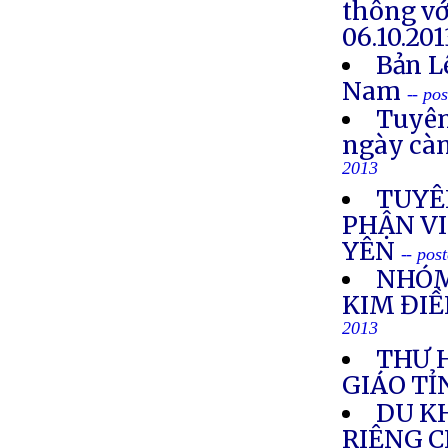
thông vớ
06.10.201
Bản L
Nam
-- po
Tuyên
ngày cà
2013
TUYÊ
PHẬN VI
YÊN
-- pos
NHÓM
KIM ĐIỀ
2013
THƯ 
GIÁO TỈ
DU K
RIÊNG 