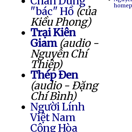
Chân Dung
homep
"bác" Hồ
(của
Kiều Phong)
Trại Kiên
Giam
(audio -
Nguyễn Chí
Thiệp)
Thép Đen
(audio - Đặng
Chí Bình)
Người Lính
Việt Nam
Cộng Hòa