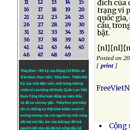
đích của 
11
12
13
14
15
trạng vi 
16
17
18
19
20
quốc gia,
21
22
23
24
25
cầu, tron
26
27
28
29
30
bật.
31
32
33
34
35
36
37
38
39
40
{nl}{nl}{n
41
42
43
44
45
46
47
48
49
Posted on 2
[
print
]
Thép Đen - Hồi ký của Đặng Chí Bình
, do
Trần Nam thực hiện.
Thép Đen
- Thiên Hồi
Ký của một điện viên, một trong những
FreeViet
chiến sĩ của bóng tối thuộc Quân Lực Việt
Nam Cộng Hòa hoạt động tại miền Bắc
và đã sa vào tay giặc. Thép Đen phơi bày
tất cả những sự thật kinh khiếp vượt trí
tưởng tượng của con người tại một vùng
đất mịt mù hắc ám của loài quỷ dữ mà
Cộng 
người viết như đã đội mồ sống dậy kể