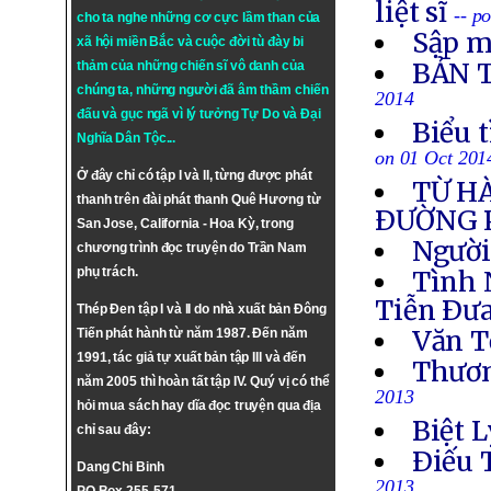
liệt sĩ
-- p
cho ta nghe những cơ cực lầm than của
Sập m
xã hội miền Bắc và cuộc đời tù đày bi
BẢN 
thảm của những chiến sĩ vô danh của
chúng ta, những người đã âm thầm chiến
2014
đấu và gục ngã vì lý tưởng
Tự Do
và
Đại
Biểu 
Nghĩa Dân Tộc
...
on 01 Oct 201
Ở đây chỉ có tập I và II, từng được phát
TỪ H
thanh trên đài phát thanh Quê Hương từ
ÐƯỜNG 
San Jose, California - Hoa Kỳ, trong
Người
chương trình đọc truyện do Trần Nam
phụ trách.
Tình 
Tiễn Ðưa
Thép Đen tập I và II do nhà xuất bản Đông
Văn T
Tiến phát hành từ năm 1987. Đến năm
1991, tác giả tự xuất bản tập III và đến
Thươn
năm 2005 thì hoàn tất tập IV. Quý vị có thể
2013
hỏi mua sách hay dĩa đọc truyện qua địa
Biệt L
chỉ sau đây:
Ðiếu 
Dang Chi Binh