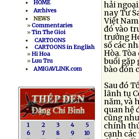
HOME
hải ngoạ
Archives
nay Tư Sa
NEWS
Việt Nam
»
Commentaries
đó vào tr
»
Tin The Gioi
trưởng Ho
CARTOONS
số các nh
CARTOONS in English
Hòa. Tòa 
»
Hi Hoa
buổi gặp 
»
Luu Tru
bào đón 
AMIGAVLINK.com
Sau đó T
lãnh tụ C
năm, và h
quan hệ đ
cũng như
chính thứ
1
2
3
4
5
cạnh các 
6
7
8
9
10