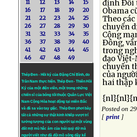
định Ðối
11
12
13
14
15
Obama cũ
16
17
18
19
20
Theo các 
21
22
23
24
25
chuyển d
26
27
28
29
30
Cộng mạn
31
32
33
34
35
Ðông, vấ
36
37
38
39
40
trong ngh
41
42
43
44
45
đạo Việt
46
47
48
49
chuyến t
của ngườ
Thép Đen - Hồi ký của Đặng Chí Bình
, do
hai thập 
Trần Nam thực hiện.
Thép Đen
- Thiên Hồi
Ký của một điện viên, một trong những
chiến sĩ của bóng tối thuộc Quân Lực Việt
{nl}{nl}{n
Nam Cộng Hòa hoạt động tại miền Bắc
Posted on 29
và đã sa vào tay giặc. Thép Đen phơi bày
tất cả những sự thật kinh khiếp vượt trí
[
print
]
tưởng tượng của con người tại một vùng
đất mịt mù hắc ám của loài quỷ dữ mà
người viết như đã đội mồ sống dậy kể