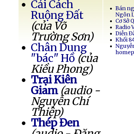
Cải Cách
Bán ng
Ruộng Đất
Ngôn 
Cơ Sở 
(của Võ
Radio 
Trường Sơn)
Diễn Đ
Khối 8
Chân Dung
Nguyễ
homep
"bác" Hồ
(của
Kiều Phong)
Trại Kiên
Giam
(audio -
Nguyễn Chí
Thiệp)
Thép Đen
(audio - Đặng