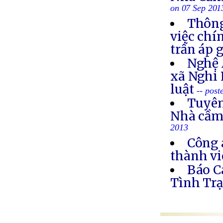
on 07 Sep 201
Thông
việc chí
trấn áp 
Nghệ 
xã Nghi 
luật
-- post
Tuyên
Nhà cầm
2013
Công 
thành vi
Báo C
Tình Trạ