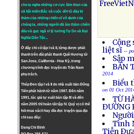
FreeViet
cho ta nghe những cơ cực lầm than của
xã hội miền Bắc và cuộc đời tù đày bi
thảm của những chiến sĩ vô danh của
chúng ta, những người đã âm thầm chiến
đấu và gục ngã vì lý tưởng
Tự Do
và
Đại
Nghĩa Dân Tộc
...
Cộng 
liệt sĩ
Ở đây chỉ có tập I và II, từng được phát
-- p
thanh trên đài phát thanh Quê Hương từ
Sập m
San Jose, California - Hoa Kỳ, trong
BẢN 
chương trình đọc truyện do Trần Nam
2014
phụ trách.
Biểu 
Thép Đen tập I và II do nhà xuất bản Đông
on 01 Oct 201
Tiến phát hành từ năm 1987. Đến năm
TỪ H
1991, tác giả tự xuất bản tập III và đến
năm 2005 thì hoàn tất tập IV. Quý vị có thể
ÐƯỜNG 
hỏi mua sách hay dĩa đọc truyện qua địa
Người
chỉ sau đây:
Tình 
Dang Chi Binh
Tiễn Ðưa