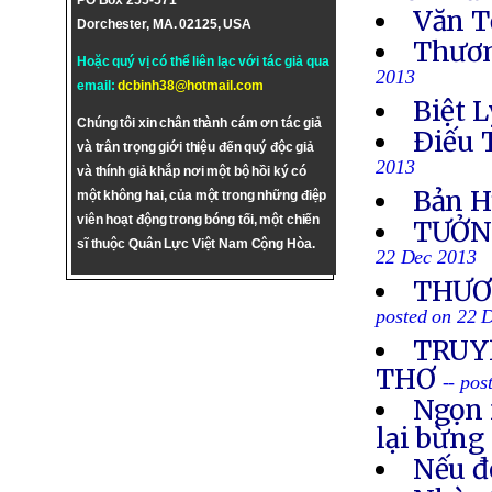
PO Box 255-571
Văn T
Dorchester, MA. 02125, USA
Thươn
Hoặc quý vị có thể liên lạc với tác giả qua
2013
email:
dcbinh38@hotmail.com
Biệt L
Chúng tôi xin chân thành cám ơn tác giả
Ðiếu 
và trân trọng giới thiệu đến quý độc giả
2013
và thính giả khắp nơi một bộ hồi ký có
Bản H
một không hai, của một trong những điệp
viên hoạt động trong bóng tối, một chiến
TƯỞN
sĩ thuộc Quân Lực Việt Nam Cộng Hòa.
22 Dec 2013
THƯƠN
posted on 22 
TRUYỀ
THƠ
-- po
Ngọn 
lại bừng
Nếu đ