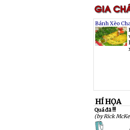
Bánh Xèo Ch
HÍ HỌA
Quá đã !!!
(by Rick McKe