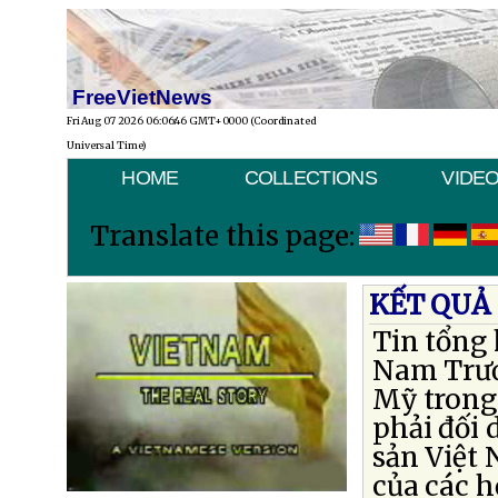
FreeVietNews
Fri Aug 07 2026 06:06:46 GMT+0000 (Coordinated
Universal Time)
HOME
COLLECTIONS
VIDE
Translate this page:
KẾT QUẢ
Tin tổng 
Nam Trươ
Mỹ trong
phải đối 
sản Việt
của các h