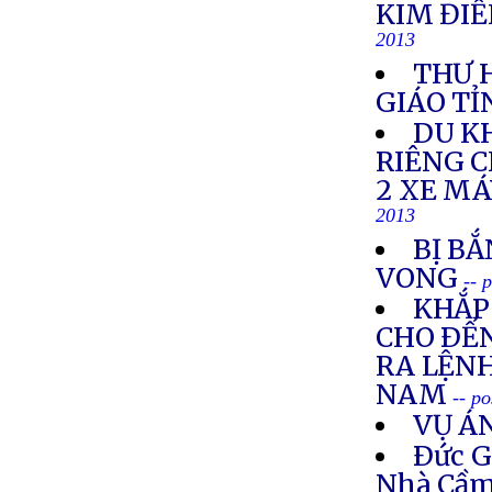
KIM ĐIỀ
2013
THƯ 
GIÁO TỈ
DU K
RIÊNG 
2 XE M
2013
BỊ BẮ
VONG
-- 
KHẮP 
CHO ÐẾN
RA LỆNH
NAM
-- p
VỤ Á
Ðức G
Nhà Cầm