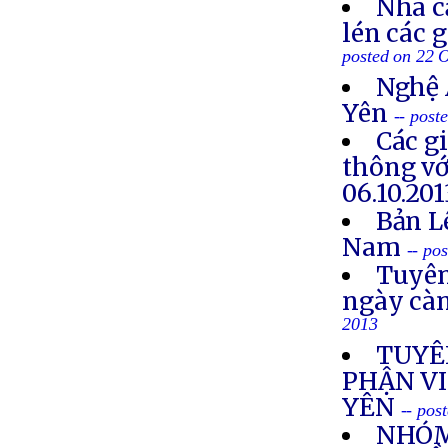
Nhà c
lén các 
posted on 22 
Nghệ 
Yên
-- post
Các g
thông vớ
06.10.201
Bản L
Nam
-- po
Tuyên
ngày cà
2013
TUYÊ
PHẬN VI
YÊN
-- pos
NHÓM