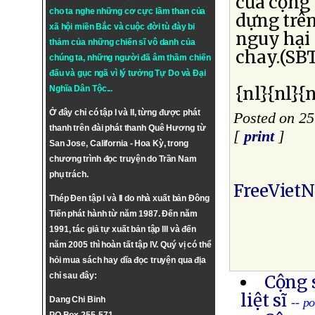
của cộng
cho ta nghe những cơ cực lầm than của
dựng trên
xã hội miền Bắc và cuộc đời tù đày bi
nguy hại 
thảm của những chiến sĩ vô danh của
chay.(SB
chúng ta, những người đã âm thầm chiến
đấu và gục ngã vì lý tưởng
Tự Do
và
Đại
{nl}{nl}{n
Nghĩa Dân Tộc
...
Ở đây chỉ có tập I và II, từng được phát
Posted on 25
thanh trên đài phát thanh Quê Hương từ
[
print
]
San Jose, California - Hoa Kỳ, trong
chương trình đọc truyện do Trần Nam
phụ trách.
FreeViet
Thép Đen tập I và II do nhà xuất bản Đông
Tiến phát hành từ năm 1987. Đến năm
1991, tác giả tự xuất bản tập III và đến
năm 2005 thì hoàn tất tập IV. Quý vị có thể
hỏi mua sách hay dĩa đọc truyện qua địa
chỉ sau đây:
Cộng 
liệt sĩ
Dang Chi Binh
-- p