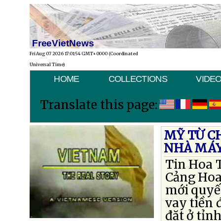
FreeVietNews
Fri Aug 07 2026 17:01:54 GMT+0000 (Coordinated
Universal Time)
HOME
COLLECTIONS
VIDE
Translate this page:
MỸ TỪ CH
NHÀ MÁY
Tin Hoa 
Cảng Hoa
mới quyế
vay tiền 
đặt ở tỉn