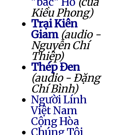
"bác" Hồ
(của
Kiều Phong)
Trại Kiên
Giam
(audio -
Nguyễn Chí
Thiệp)
Thép Đen
(audio - Đặng
Chí Bình)
Người Lính
Việt Nam
Cộng Hòa
Chúng Tôi