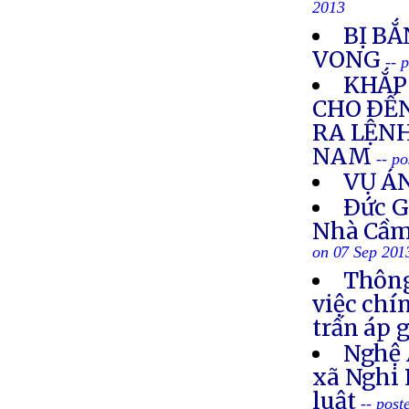
2013
BỊ BẮ
VONG
-- 
KHẮP 
CHO ÐẾN
RA LỆNH
NAM
-- p
VỤ Á
Ðức G
Nhà Cầm
on 07 Sep 201
Thông
việc chí
trấn áp 
Nghệ 
xã Nghi 
luật
-- post