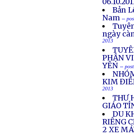
06.10.201
Bản L
Nam
-- po
Tuyên
ngày cà
2013
TUYÊ
PHẬN VI
YÊN
-- pos
NHÓM
KIM ĐIỀ
2013
THƯ 
GIÁO TỈ
DU K
RIÊNG 
2 XE M