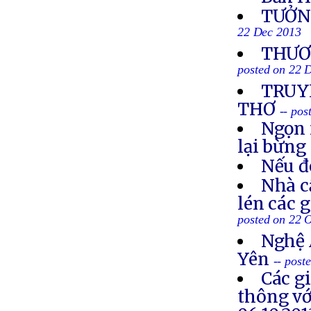
TƯỞN
22 Dec 2013
THƯƠN
posted on 22 
TRUYỀ
THƠ
-- po
Ngọn 
lại bừng
Nếu đ
Nhà c
lén các 
posted on 22 
Nghệ 
Yên
-- post
Các g
thông vớ