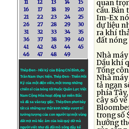
quan trọn
11
12
13
14
15
cầu. Bản
16
17
18
19
20
Im-Ex nói
21
22
23
24
25
dự liệu n
26
27
28
29
30
ra khí th
31
32
33
34
35
đất nóng 
36
37
38
39
40
41
42
43
44
45
Nhà máy 
46
47
48
49
Dầu khí 
Tổng công
Thép Đen - Hồi ký của Đặng Chí Bình
, do
Nhà máy 
Trần Nam thực hiện.
Thép Đen
- Thiên Hồi
tả ngạn s
Ký của một điện viên, một trong những
chiến sĩ của bóng tối thuộc Quân Lực Việt
phía Tây
Nam Cộng Hòa hoạt động tại miền Bắc
cây số về
và đã sa vào tay giặc. Thép Đen phơi bày
Bloomber
tất cả những sự thật kinh khiếp vượt trí
trong số $
tưởng tượng của con người tại một vùng
hưởng thế
đất mịt mù hắc ám của loài quỷ dữ mà
người viết như đã đội mồ sống dậy kể