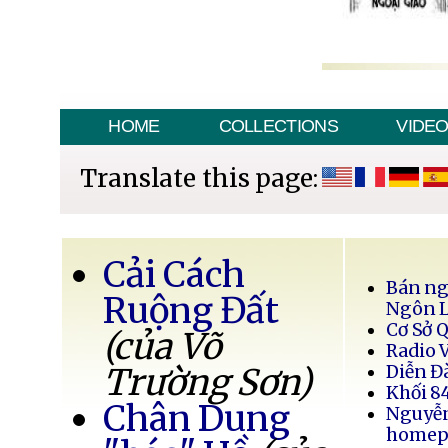
HOME
COLLECTIONS
VIDE
Translate this page:
Cải Cách
Bán ng
Ruộng Đất
Ngôn 
Cơ Sở 
(của Võ
Radio 
Trường Sơn)
Diễn Đ
Khối 8
Chân Dung
Nguyễ
homep