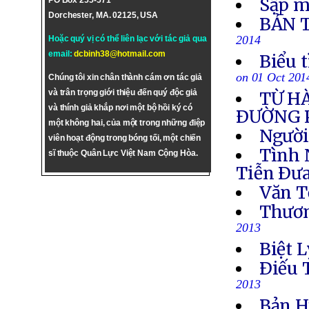
Sập m
PO Box 255-571
Dorchester, MA. 02125, USA
BẢN 
2014
Hoặc quý vị có thể liên lạc với tác giả qua
email:
dcbinh38@hotmail.com
Biểu 
on 01 Oct 201
Chúng tôi xin chân thành cám ơn tác giả
và trân trọng giới thiệu đến quý độc giả
TỪ H
và thính giả khắp nơi một bộ hồi ký có
ÐƯỜNG 
một không hai, của một trong những điệp
Người
viên hoạt động trong bóng tối, một chiến
Tình 
sĩ thuộc Quân Lực Việt Nam Cộng Hòa.
Tiễn Ðưa
Văn T
Thươn
2013
Biệt L
Ðiếu 
2013
Bản H