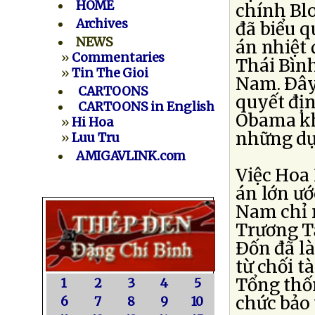
HOME
chính Bl
Archives
đã biểu q
NEWS
án nhiệt
»
Commentaries
Thái Bình
»
Tin The Gioi
Nam. Ðây 
CARTOONS
quyết đị
CARTOONS in English
Obama kh
»
Hi Hoa
những dự
»
Luu Tru
AMIGAVLINK.com
Việc Hoa 
án lớn ướ
Nam chỉ m
Trương T
Ðốn đã l
từ chối t
Tổng thốn
1
2
3
4
5
chức bảo 
6
7
8
9
10