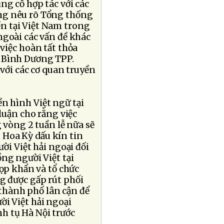
ng cố hợp tác với các
ng nêu rõ Tổng thống
n tại Việt Nam trong
ngoài các vấn đề khác
việc hoàn tất thỏa
i Bình Dương TPP.
 với các cơ quan truyền
n hình Việt ngữ tại
luận cho rằng việc
 vòng 2 tuần lễ nữa sẽ
u Hoa Kỳ dấu kín tin
ời Việt hải ngoại đối
ng người Việt tại
ọp khẩn và tổ chức
g được gấp rút phối
 thành phố lân cận để
ời Việt hải ngoại
h tụ Hà Nội trước