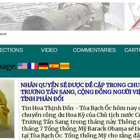
nated
ECTIONS
VIDEO
COMMENTARIES
CART
page:
NHÂN QUYỀN SẼ ÐƯỢC ÐỀ CẬP TRONG CHU
TRƯƠNG TẤN SANG, CỘNG ÐỒNG NGƯỜI VIỆ
TÌNH PHẢN ÐỐI
Tin Hoa Thịnh Ðốn - Tòa Bạch Ốc hôm nay c
chuyến công du Hoa Kỳ của Chủ tịch nước 
Trương Tấn Sang trong tháng này. Thông c
tháng 7 Tổng thống Mỹ Barack Obama sẽ t
tại Tòa Bạch Ốc. Tổng thống Mỹ cho rằng đây