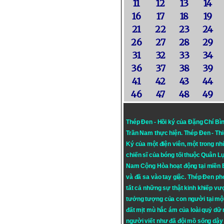
11
12
13
14
16
17
18
19
21
22
23
24
26
27
28
29
31
32
33
34
36
37
38
39
41
42
43
44
46
47
48
49
Thép Đen - Hồi ký của Đặng Chí Bì
Trần Nam thực hiện.
Thép Đen
- Th
Ký của một điện viên, một trong n
chiến sĩ của bóng tối thuộc Quân L
Nam Cộng Hòa hoạt động tại miền
và đã sa vào tay giặc. Thép Đen ph
tất cả những sự thật kinh khiếp vượ
tưởng tượng của con người tại mộ
đất mịt mù hắc ám của loài quỷ dữ
người viết như đã đội mồ sống dậy