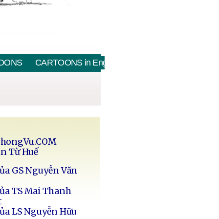
OONS
CARTOONS in English
PhongVu.COM
in Từ Huế
của GS Nguyễn Văn
của TS Mai Thanh
t
của LS Nguyễn Hữu