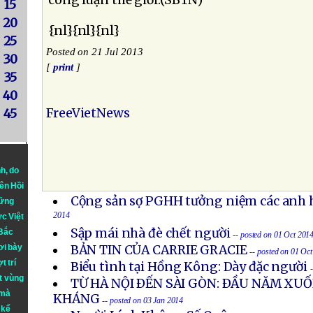
công luận thế giới.(SBTN)
15
20
{nl}{nl}{nl}
25
Posted on 21 Jul 2013
30
[
print
]
35
40
FreeVietNews
45
nh
, do
iên Hồi
Cộng sản sợ PGHH tưởng niệm các anh h
hững
2014
ực Việt
Sập mái nhà đè chết người
 Bắc
-- posted on 01 Oct 201
ơi bày
BẢN TIN CỦA CARRIE GRACIE
-- posted on 01 Oc
t trí
Biểu tình tại Hồng Kông: Dày đặc người
t vùng
TỪ HÀ NỘI ÐẾN SÀI GÒN: ÐẦU NĂM X
 mà
KHÁNG
-- posted on 03 Jan 2014
 kể