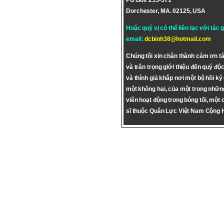
PO Box 255-571
Dorchester, MA. 02125, USA
Hoặc quý vị có thể liên lạc với tác 
email:
dcbinh38@hotmail.com
Chúng tôi xin chân thành cám ơn tá
và trân trọng giới thiệu đến quý độc
và thính giả khắp nơi một bộ hồi ký
một không hai, của một trong nhữn
viên hoạt động trong bóng tối, một 
sĩ thuộc Quân Lực Việt Nam Cộng 