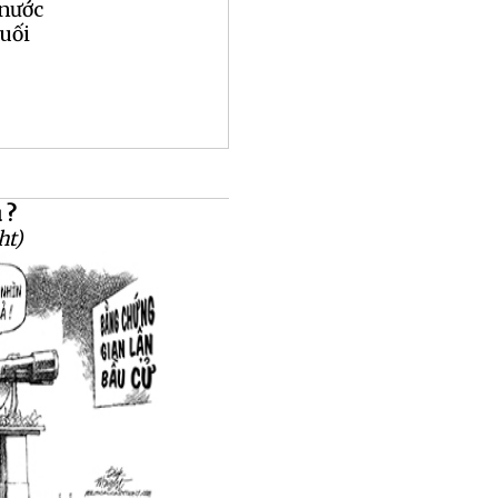
 nước
muối
 ?
ht)