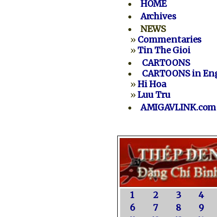
HOME
Archives
NEWS
»
Commentaries
»
Tin The Gioi
CARTOONS
CARTOONS in Eng
»
Hi Hoa
»
Luu Tru
AMIGAVLINK.com
1
2
3
4
6
7
8
9