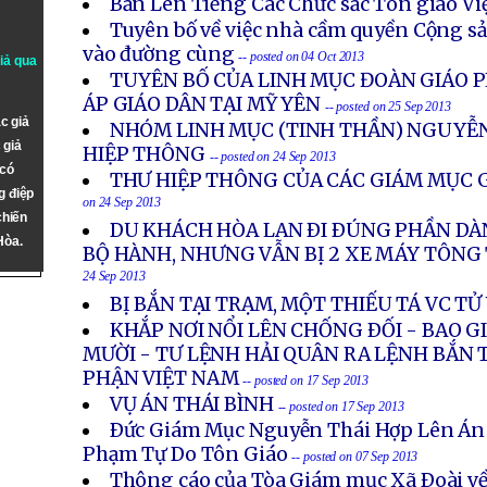
Bản Lên Tiếng Các Chức sắc Tôn giáo V
Tuyên bố về việc nhà cầm quyền Cộng s
vào đường cùng
-- posted on 04 Oct 2013
giả qua
TUYÊN BỐ CỦA LINH MỤC ĐOÀN GIÁO P
ÁP GIÁO DÂN TẠI MỸ YÊN
-- posted on 25 Sep 2013
c giả
NHÓM LINH MỤC (TINH THẦN) NGUYỄN
 giả
HIỆP THÔNG
-- posted on 24 Sep 2013
 có
THƯ HIỆP THÔNG CỦA CÁC GIÁM MỤC G
g điệp
on 24 Sep 2013
chiến
DU KHÁCH HÒA LAN ÐI ÐÚNG PHẦN DÀ
Hòa.
BỘ HÀNH, NHƯNG VẪN BỊ 2 XE MÁY TÔN
24 Sep 2013
BỊ BẮN TẠI TRẠM, MỘT THIẾU TÁ VC T
KHẮP NƠI NỔI LÊN CHỐNG ÐỐI - BAO 
MƯỜI - TƯ LỆNH HẢI QUÂN RA LỆNH BẮN 
PHẬN VIỆT NAM
-- posted on 17 Sep 2013
VỤ ÁN THÁI BÌNH
-- posted on 17 Sep 2013
Ðức Giám Mục Nguyễn Thái Hợp Lên Án
Phạm Tự Do Tôn Giáo
-- posted on 07 Sep 2013
Thông cáo của Tòa Giám mục Xã Ðoài về