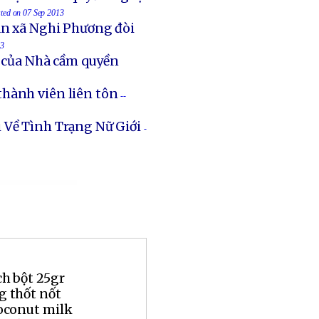
sted on 07 Sep 2013
an xã Nghi Phương đòi
13
t của Nhà cầm quyền
thành viên liên tôn
--
 Về Tình Trạng Nữ Giới
-
ch bột 25gr
g thốt nốt
coconut milk