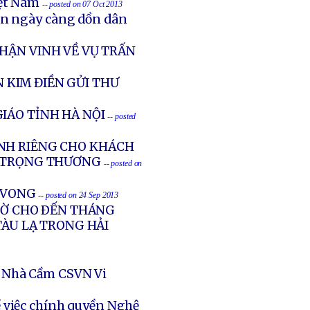
iệt Nam
-- posted on 07 Oct 2013
ản ngày càng dồn dân
HẬN VINH VỀ VỤ TRẤN
 KIM ĐIỀN GỬI THƯ
IÁO TỈNH HÀ NỘI
-- posted
NH RIÊNG CHO KHÁCH
G TRỌNG THƯƠNG
-- posted on
Ử VONG
-- posted on 24 Sep 2013
GIỜ CHO ÐẾN THÁNG
TÀU LẠ TRONG HẢI
 Nhà Cầm CSVN Vi
 việc chính quyền Nghệ