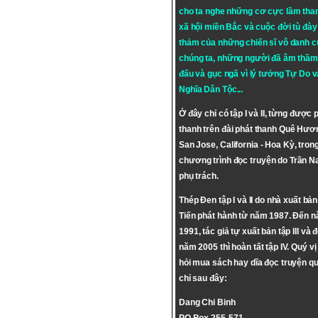
cho ta nghe những cơ cực lầm tha
xã hội miền Bắc và cuộc đời tù đày 
thảm của những chiến sĩ vô danh c
chúng ta, những người đã âm thầm
đấu và gục ngã vì lý tưởng
Tự Do
v
Nghĩa Dân Tộc
...
Ở đây chỉ có tập I và II, từng được 
thanh trên đài phát thanh Quê Hươ
San Jose, California - Hoa Kỳ, tron
chương trình đọc truyện do Trần 
phụ trách.
Thép Đen tập I và II do nhà xuất bả
Tiến phát hành từ năm 1987. Đến 
1991, tác giả tự xuất bản tập III và 
năm 2005 thì hoàn tất tập IV. Quý vị
hỏi mua sách hay dĩa đọc truyện qu
chỉ sau đây:
Dang Chi Binh