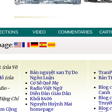
ECTIONS
VIDEO
COMMENTARIES
CART
page:
t
(của Võ
Bán nguyệt san Tự Do
Tran
Hồ
(của
Ngôn Luận
Bản T
Cơ Sở Quê Mẹ
Blog 
dio -
Radio Việt Ngữ
Canh
Diễn Đàn Giáo Dân
Blog 
 Đặng Chí
Khối 8406
Truyế
Nguyễn Huỳnh Mai
Blog 
Nam Cộng
homepage