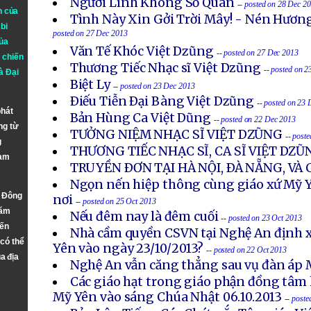
Người Lính Không Số Quân
-- posted on 28 Dec 2
n của
Tình Này Xin Gởi Trời Mây! - Nén Hươn
bi
posted on 27 Dec 2013
ủa
Văn Tế Khóc Việt Dzũng
-- posted on 27 Dec 2013
 chiến
Thương Tiếc Nhạc sĩ Việt Dzũng
-- posted on 
à
Đại
Biệt Ly
-- posted on 23 Dec 2013
Ðiếu Tiễn Ðại Bàng Việt Dzũng
-- posted on 23
phát
Bản Hùng Ca Việt Dũng
-- posted on 22 Dec 2013
ng từ
TƯỞNG NIỆM NHẠC SĨ VIỆT DZŨNG
-- post
g
THƯƠNG TIẾC NHẠC SĨ, CA SĨ VIỆT DZŨ
Nam
TRUYỀN ÐƠN TẠI HÀ NỘI, ÐÀ NẴNG, VÀ
Ngọn nến hiệp thông cùng giáo xứ Mỹ Y
n Đông
nơi
-- posted on 25 Oct 2013
năm
Nếu đêm nay là đêm cuối
-- posted on 23 Oct 2013
đến
Nhà cầm quyền CSVN tại Nghệ An định x
 có thể
Yên vào ngày 23/10/2013?
-- posted on 22 Oct 2013
a địa
Nghệ An vẫn căng thẳng sau vụ đàn áp 
Các giáo hạt trong giáo phận đồng tâm 
Mỹ Yên vào sáng Chúa Nhật 06.10.2013
-- post