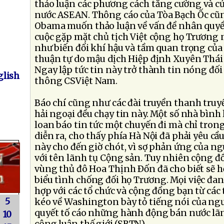
thảo luận các phương cách tăng cường và củ
nước ASEAN. Thông cáo của Tòa Bạch Ốc cũ
Obama muốn thảo luận về vấn đề nhân quyề
cuộc gặp mặt chủ tịch Việt cộng họ Trương 
như biến đổi khí hậu và tầm quan trọng của 
thuận tự do mậu dịch Hiệp định Xuyên Thá
Ngay lập tức tin này trở thành tin nóng đối
lish
thông CSViệt Nam.
Báo chí cũng như các đài truyền thanh truyề
hải ngoại đều chạy tin này. Một số nhà bình 
loan báo tin tức một chuyến đi mà chỉ trong
diễn ra, cho thấy phía Hà Nội đã phải yêu cầ
này cho đến giờ chót, vì sợ phản ứng của ngư
với tên lãnh tụ Cộng sản. Tuy nhiên cộng đồ
vùng thủ đô Hoa Thịnh Ðốn đã cho biết sẽ h
biểu tình chống đối họ Trương. Mọi việc đan
hợp với các tổ chức và cộng đồng bạn từ các
5
kéo về Washington bày tỏ tiếng nói của ngư
quyết tố cáo những hành động bán nước lãn
10