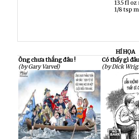
13.5 fl oz
1/8 tsp 
HÍ HỌA
Ông chưa thắng đâu !
Có thấy gì đâu
(by Gary Varvel)
(by Dick Wrig