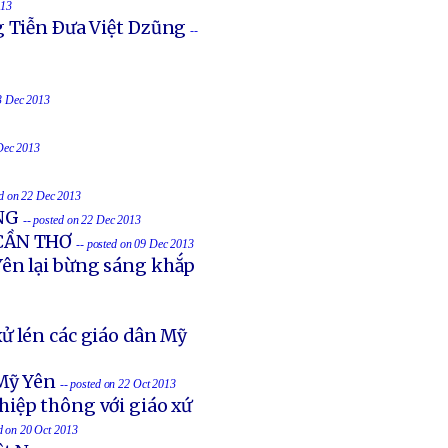
013
g Tiễn Ðưa Việt Dzũng
--
23 Dec 2013
 Dec 2013
ed on 22 Dec 2013
NG
-- posted on 22 Dec 2013
 CẦN THƠ
-- posted on 09 Dec 2013
ên lại bừng sáng khắp
ử lén các giáo dân Mỹ
Mỹ Yên
-- posted on 22 Oct 2013
hiệp thông với giáo xứ
ed on 20 Oct 2013