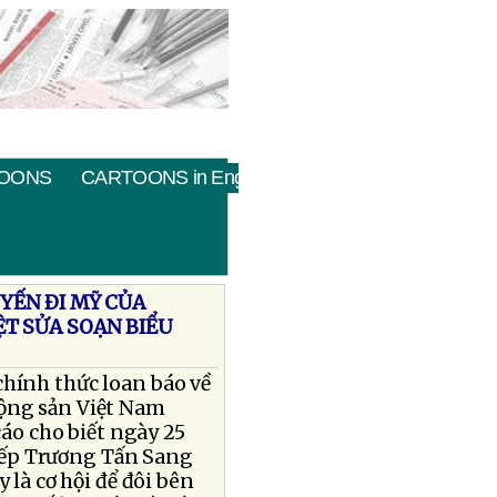
OONS
CARTOONS in English
YẾN ÐI MỸ CỦA
T SỬA SOẠN BIỂU
hính thức loan báo về
Cộng sản Việt Nam
áo cho biết ngày 25
iếp Trương Tấn Sang
 là cơ hội để đôi bên