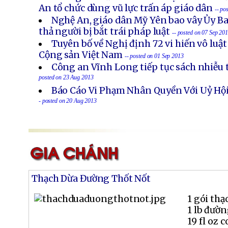
An tổ chức dùng vũ lực trấn áp giáo dân
-- po
Nghệ An, giáo dân Mỹ Yên bao vây Ủy B
thả người bị bắt trái pháp luật
-- posted on 07 Sep 20
Tuyên bố về Nghị định 72 vi hiến vô luậ
Cộng sản Việt Nam
-- posted on 01 Sep 2013
Công an Vĩnh Long tiếp tục sách nhiễu 
posted on 23 Aug 2013
Báo Cáo Vi Phạm Nhân Quyền Với Uỷ Hội
- posted on 20 Aug 2013
Thạch Dừa Đường Thốt Nốt
1 gói thạ
1 lb đườn
19 fl oz 