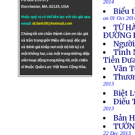
PO Box 255-571
2014
Dorchester, MA. 02125, USA
Biểu 
Hoặc quý vị có thể liên lạc với tác giả qua
on 01 Oct 201
email:
dcbinh38@hotmail.com
TỪ H
ÐƯỜNG 
Chúng tôi xin chân thành cám ơn tác giả
và trân trọng giới thiệu đến quý độc giả
Người
và thính giả khắp nơi một bộ hồi ký có
Tình 
một không hai, của một trong những điệp
Tiễn Ðưa
viên hoạt động trong bóng tối, một chiến
Văn T
sĩ thuộc Quân Lực Việt Nam Cộng Hòa.
Thươn
2013
Biệt L
Ðiếu 
2013
Bản H
TƯỞN
22 Dec 2013