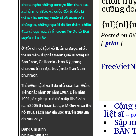
chơn tru
cho ta nghe những cơ cực lầm than của
cưỡng đo
xã hội miền Bắc và cuộc đời tù đày bi
thảm của những chiến sĩ vô danh của
{nl}{nl}{n
chúng ta, những người đã âm thầm chiến
đấu và gục ngã vì lý tưởng
Tự Do
và
Đại
Posted on 06
Nghĩa Dân Tộc
...
[
print
]
Ở đây chỉ có tập I và II, từng được phát
thanh trên đài phát thanh Quê Hương từ
San Jose, California - Hoa Kỳ, trong
FreeViet
chương trình đọc truyện do Trần Nam
phụ trách.
Thép Đen tập I và II do nhà xuất bản Đông
Tiến phát hành từ năm 1987. Đến năm
1991, tác giả tự xuất bản tập III và đến
Cộng 
năm 2005 thì hoàn tất tập IV. Quý vị có thể
liệt sĩ
hỏi mua sách hay dĩa đọc truyện qua địa
-- p
chỉ sau đây:
Sập m
BẢN 
Dang Chi Binh