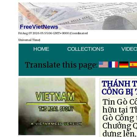
FreeVietNews
Fri Aug 07 2026 05:55:06 GMT+0000 (Coordinated
Universal Time)
HOME
COLLECTIONS
VIDE
Translate this page:
THÁNH T
CÔNG BỊ
Tin Gò Cô
hữu tại 
Gò Công 
Chưởng Q
dựng lên