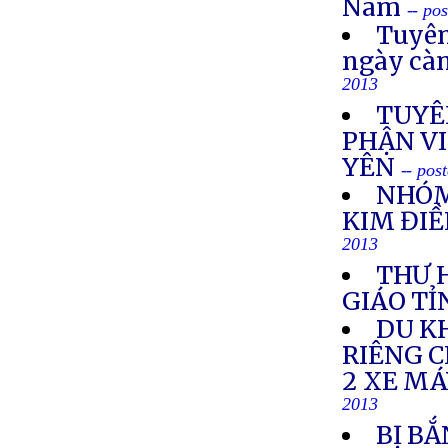
Nam
-- po
Tuyên
ngày cà
2013
TUYÊ
PHẬN VI
YÊN
-- pos
NHÓM
KIM ĐIỀ
2013
THƯ 
GIÁO TỈ
DU K
RIÊNG 
2 XE M
2013
BỊ BẮ