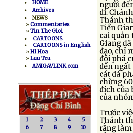
HOME
người đến
Archives
đi. Chánh
NEWS
Thánh th
»
Commentaries
Tiền Gian
»
Tin The Gioi
cai quản
CARTOONS
Giang đã
CARTOONS in English
đạo, chỉ 
»
Hi Hoa
đội phá c
»
Luu Tru
đến ngất 
AMIGAVLINK.com
cát đá ph
chừng 60 
đích của 
của nhóm
Trước việ
Thánh th
1
2
3
4
5
rằng làm 
6
7
8
9
10