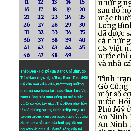
những ngư
11
12
13
14
15
sau đó họ
16
17
18
19
20
mặc thườ
21
22
23
24
25
Long Bình
26
27
28
29
30
đã được s
31
32
33
34
35
cả những 
36
37
38
39
40
CS Việt n
41
42
43
44
45
nước chỉ
46
47
48
49
và nhà c
Thép Đen - Hồi ký của Đặng Chí Bình
, do
Tình trạ
Trần Nam thực hiện.
Thép Đen
- Thiên Hồi
Gò Công t
Ký của một điện viên, một trong những
chiến sĩ của bóng tối thuộc Quân Lực Việt
một số cơ
Nam Cộng Hòa hoạt động tại miền Bắc
nước. Hồi
và đã sa vào tay giặc. Thép Đen phơi bày
Phù Mỹ ở
tất cả những sự thật kinh khiếp vượt trí
An Ninh 
tưởng tượng của con người tại một vùng
An Ninh 
đất mịt mù hắc ám của loài quỷ dữ mà
người viết như đã đội mồ sống dậy kể