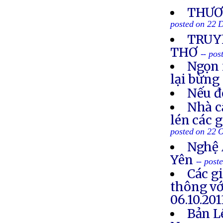
THƯƠN
posted on 22 
TRUYỀ
THƠ
-- po
Ngọn 
lại bừng
Nếu đ
Nhà c
lén các 
posted on 22 
Nghệ 
Yên
-- post
Các g
thông vớ
06.10.201
Bản L