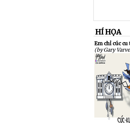
HÍ HỌA
Em chỉ cúc cu t
(by Gary Varve