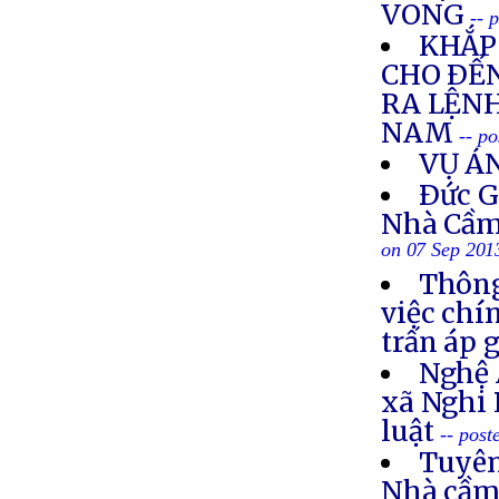
VONG
-- 
KHẮP 
CHO ÐẾN
RA LỆNH
NAM
-- p
VỤ Á
Ðức G
Nhà Cầm
on 07 Sep 201
Thông
việc chí
trấn áp 
Nghệ 
xã Nghi 
luật
-- post
Tuyên
Nhà cầm