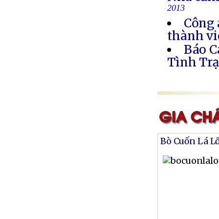
2013
Công 
thành vi
Báo C
Tình Trạ
Bò Cuốn Lá L