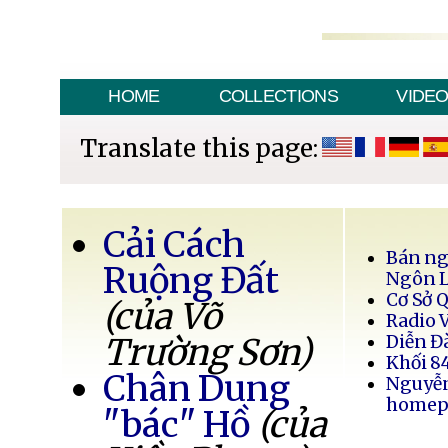
HOME
COLLECTIONS
VIDE
Translate this page:
Cải Cách
Bán ng
Ruộng Đất
Ngôn 
Cơ Sở 
(của Võ
Radio 
Trường Sơn)
Diễn Đ
Khối 8
Chân Dung
Nguyễ
homep
"bác" Hồ
(của