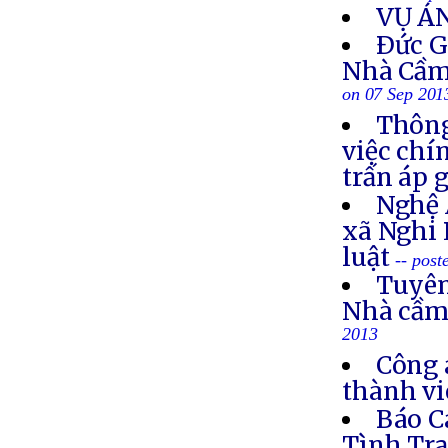
VỤ Á
Ðức G
Nhà Cầm
on 07 Sep 201
Thông
việc chí
trấn áp 
Nghệ 
xã Nghi 
luật
-- post
Tuyên
Nhà cầm
2013
Công 
thành vi
Báo C
Tình Trạ