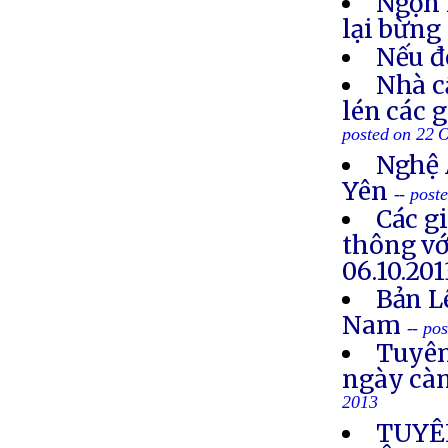
Ngọn 
lại bừng
Nếu đ
Nhà c
lén các 
posted on 22 
Nghệ 
Yên
-- post
Các g
thông vớ
06.10.201
Bản L
Nam
-- po
Tuyên
ngày cà
2013
TUYÊ