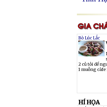
Bò Lúc Lắc
2 củ tỏi dể n
1 muỗng càfe 
HÍ HỌA