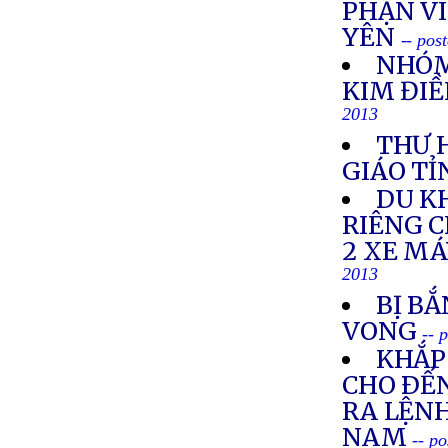
PHẬN VI
YÊN
-- pos
NHÓM
KIM ĐIỀ
2013
THƯ 
GIÁO TỈ
DU K
RIÊNG 
2 XE M
2013
BỊ BẮ
VONG
-- 
KHẮP 
CHO ÐẾN
RA LỆNH
NAM
-- p