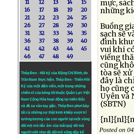
mực, sách
11
12
13
14
15
những ki
16
17
18
19
20
21
22
23
24
25
Buồng gia
26
27
28
29
30
sạch sẽ v
31
32
33
34
35
đình khu
36
37
38
39
40
vui khi c
41
42
43
44
45
viếng thă
46
47
48
49
cũng khôn
tòa sẽ xử
Thép Đen - Hồi ký của Đặng Chí Bình
, do
đây là ch
Trần Nam thực hiện.
Thép Đen
- Thiên Hồi
họ cũng 
Ký của một điện viên, một trong những
chiến sĩ của bóng tối thuộc Quân Lực Việt
Uyên và 
Nam Cộng Hòa hoạt động tại miền Bắc
(SBTN)
và đã sa vào tay giặc. Thép Đen phơi bày
tất cả những sự thật kinh khiếp vượt trí
{nl}{nl}{n
tưởng tượng của con người tại một vùng
đất mịt mù hắc ám của loài quỷ dữ mà
Posted on 04
người viết như đã đội mồ sống dậy kể