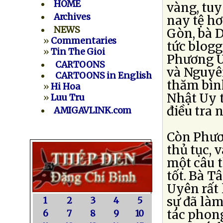
HOME
vàng, tuy
Archives
nay tệ hơ
NEWS
Gòn, bà 
»
Commentaries
tức blogg
»
Tin The Gioi
Phương U
CARTOONS
và Nguyê
CARTOONS in English
thăm bìn
»
Hi Hoa
Nhật Uy t
»
Luu Tru
điều tra 
AMIGAVLINK.com
Còn Phươ
thủ tục, 
một câu t
tốt. Bà T
Uyên rất 
sự đã là
1
2
3
4
5
tác phong
6
7
8
9
10