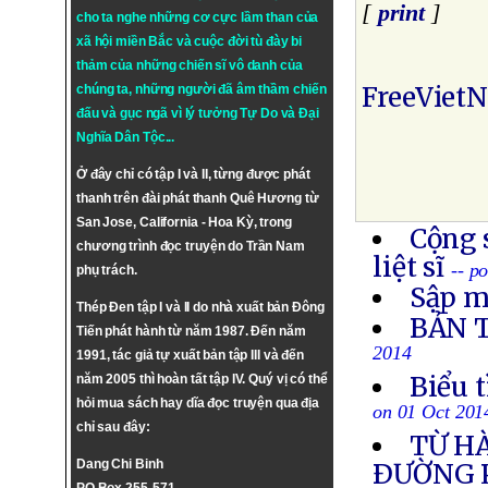
[
print
]
cho ta nghe những cơ cực lầm than của
xã hội miền Bắc và cuộc đời tù đày bi
thảm của những chiến sĩ vô danh của
FreeViet
chúng ta, những người đã âm thầm chiến
đấu và gục ngã vì lý tưởng
Tự Do
và
Đại
Nghĩa Dân Tộc
...
Ở đây chỉ có tập I và II, từng được phát
thanh trên đài phát thanh Quê Hương từ
San Jose, California - Hoa Kỳ, trong
Cộng 
chương trình đọc truyện do Trần Nam
liệt sĩ
-- p
phụ trách.
Sập m
Thép Đen tập I và II do nhà xuất bản Đông
BẢN 
Tiến phát hành từ năm 1987. Đến năm
2014
1991, tác giả tự xuất bản tập III và đến
Biểu 
năm 2005 thì hoàn tất tập IV. Quý vị có thể
hỏi mua sách hay dĩa đọc truyện qua địa
on 01 Oct 201
chỉ sau đây:
TỪ H
Dang Chi Binh
ÐƯỜNG 