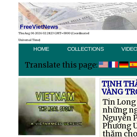
FreeVietNews
Thu Aug 06 2026 02:28:23 GMT+0000 (Coordinated
Universal Time)
HOME
COLLECTIONS
VIDE
Translate this page:
TINH TH
VÀNG TR
Tin Long 
những ng
Nguyễn P
Phương U
thăm cho 