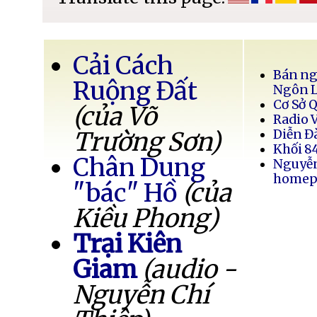
Cải Cách
Bán ng
Ruộng Đất
Ngôn 
Cơ Sở 
(của Võ
Radio 
Trường Sơn)
Diễn Đ
Khối 8
Chân Dung
Nguyễ
homep
"bác" Hồ
(của
Kiều Phong)
Trại Kiên
Giam
(audio -
Nguyễn Chí