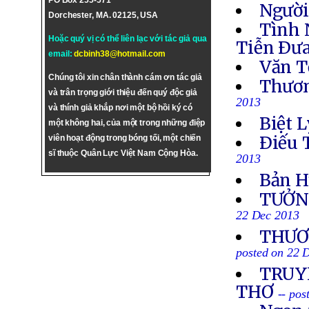
PO Box 255-571
Người
Dorchester, MA. 02125, USA
Tình 
Hoặc quý vị có thể liên lạc với tác giả qua
Tiễn Ðưa
email:
dcbinh38@hotmail.com
Văn T
Chúng tôi xin chân thành cám ơn tác giả
Thươn
và trân trọng giới thiệu đến quý độc giả
2013
và thính giả khắp nơi một bộ hồi ký có
Biệt L
một không hai, của một trong những điệp
Ðiếu 
viên hoạt động trong bóng tối, một chiến
sĩ thuộc Quân Lực Việt Nam Cộng Hòa.
2013
Bản H
TƯỞN
22 Dec 2013
THƯƠN
posted on 22 
TRUYỀ
THƠ
-- po