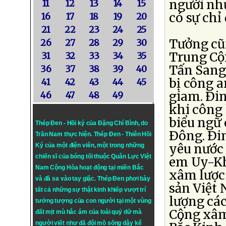
người như
11
12
13
14
15
có sự chỉ
16
17
18
19
20
21
22
23
24
25
Tưởng cũn
26
27
28
29
30
Trung Cộ
31
32
33
34
35
Tấn Sang
36
37
38
39
40
bị công a
41
42
43
44
45
giam. Ðin
46
47
48
49
khi công
biểu ngữ 
Thép Đen - Hồi ký của Đặng Chí Bình
, do
Ðông. Ðin
Trần Nam thực hiện.
Thép Đen
- Thiên Hồi
yêu nước
Ký của một điện viên, một trong những
chiến sĩ của bóng tối thuộc Quân Lực Việt
em Uy-Kh
Nam Cộng Hòa hoạt động tại miền Bắc
xâm lược
và đã sa vào tay giặc. Thép Đen phơi bày
sản Việt 
tất cả những sự thật kinh khiếp vượt trí
lượng cá
tưởng tượng của con người tại một vùng
Cộng xâm
đất mịt mù hắc ám của loài quỷ dữ mà
người viết như đã đội mồ sống dậy kể