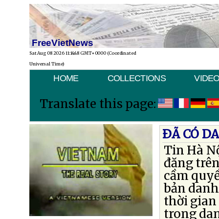
FreeVietNews
Sat Aug 08 2026 11:14:48 GMT+0000 (Coordinated
Universal Time)
HOME
COLLECTIONS
VIDE
Translate this page:
ÐÃ CÓ DA
Tin Hà Nộ
đăng trê
cầm quyề
bản danh 
thời gian
trong dan