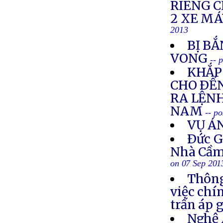
RIÊNG 
2 XE M
2013
BỊ BẮ
VONG
-- 
KHẮP 
CHO ÐẾN
RA LỆNH
NAM
-- p
VỤ Á
Ðức G
Nhà Cầm
on 07 Sep 201
Thông
việc chí
trấn áp 
Nghệ 