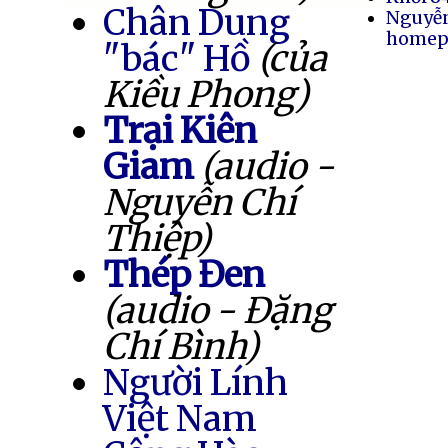
Chân Dung
Nguyễ
homep
"bác" Hồ
(của
Kiều Phong)
Trại Kiên
Giam
(audio -
Nguyễn Chí
Thiệp)
Thép Đen
(audio - Đặng
Chí Bình)
Người Lính
Việt Nam