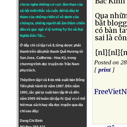
Bắc Kinh 
cho ta nghe những cơ cực lầm than của
xã hội miền Bắc và cuộc đời tù đày bi
Qua những
thảm của những chiến sĩ vô danh của
bắt blogg
chúng ta, những người đã âm thầm chiến
có bàn ta
đấu và gục ngã vì lý tưởng
Tự Do
và
Đại
sai là cô
Nghĩa Dân Tộc
...
Ở đây chỉ có tập I và II, từng được phát
{nl}{nl}{n
thanh trên đài phát thanh Quê Hương từ
San Jose, California - Hoa Kỳ, trong
Posted on 28
chương trình đọc truyện do Trần Nam
[
print
]
phụ trách.
Thép Đen tập I và II do nhà xuất bản Đông
Tiến phát hành từ năm 1987. Đến năm
FreeViet
1991, tác giả tự xuất bản tập III và đến
năm 2005 thì hoàn tất tập IV. Quý vị có thể
hỏi mua sách hay dĩa đọc truyện qua địa
chỉ sau đây:
Dang Chi Binh