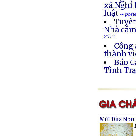
xã Nghi 
luật
-- post
Tuyên
Nhà cầm
2013
Công 
thành vi
Báo C
Tình Trạ
Mứt Dừa Non