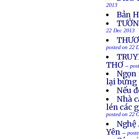
2013
Bản H
TƯỞN
22 Dec 2013
THƯƠN
posted on 22 
TRUYỀ
THƠ
-- po
Ngọn 
lại bừng
Nếu đ
Nhà c
lén các 
posted on 22 
Nghệ 
Yên
-- post