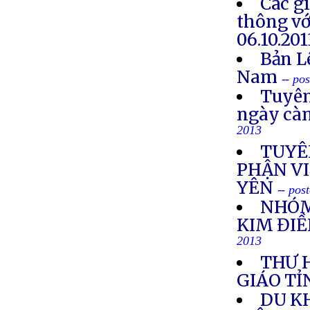
Các g
thông vớ
06.10.201
Bản L
Nam
-- po
Tuyên
ngày cà
2013
TUYÊ
PHẬN VI
YÊN
-- pos
NHÓM
KIM ĐIỀ
2013
THƯ 
GIÁO TỈ
DU K