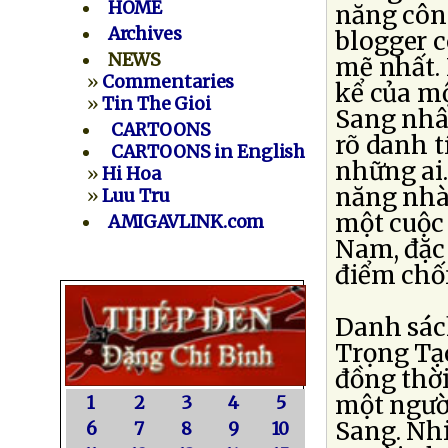
HOME
năng côn
Archives
blogger 
NEWS
mẽ nhất. 
»
Commentaries
kể của m
»
Tin The Gioi
Sang nhâ
CARTOONS
rõ danh t
CARTOONS in English
những ai.
»
Hi Hoa
năng nhà
»
Luu Tru
một cuộc 
AMIGAVLINK.com
Nam, đặc 
điểm chốn
Danh sách
Trọng Tạo
đồng thời
một ngườ
1
2
3
4
5
Sang. Nh
6
7
8
9
10