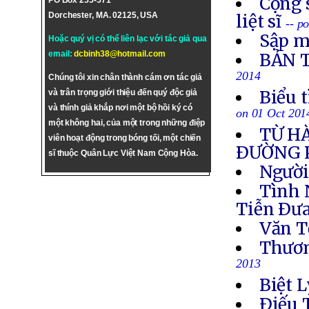
Cộng 
PO Box 255-571
Dorchester, MA. 02125, USA
liệt sĩ
-- p
Sập m
Hoặc quý vị có thể liên lạc với tác giả qua
email:
dcbinh38@hotmail.com
BẢN 
2014
Chúng tôi xin chân thành cám ơn tác giả
Biểu 
và trân trọng giới thiệu đến quý độc giả
và thính giả khắp nơi một bộ hồi ký có
on 01 Oct 201
một không hai, của một trong những điệp
TỪ H
viên hoạt động trong bóng tối, một chiến
ÐƯỜNG 
sĩ thuộc Quân Lực Việt Nam Cộng Hòa.
Người
Tình 
Tiễn Ðưa
Văn T
Thươn
2013
Biệt L
Ðiếu 