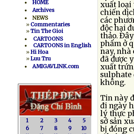
HOME
xuất loại
Archives
chiến dịc
NEWS
các phươn
»
Commentaries
độc hại đ
»
Tin The Gioi
thảo. Ðây
CARTOONS
phẩm ở qu
CARTOONS in English
nay, nhà
»
Hi Hoa
đã được y
»
Luu Tru
xuất trứn
AMIGAVLINK.com
sulphate
không.
Tin này 
đi ngày 
lý thực 
sở sản xu
1
2
3
4
5
bị đóng c
6
7
8
9
10