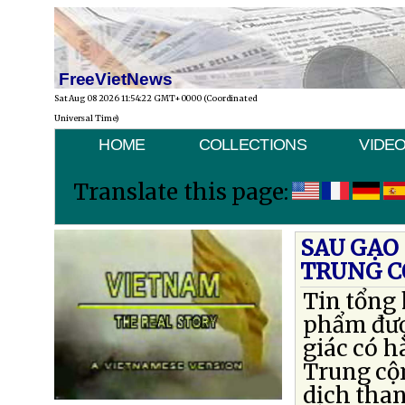
FreeVietNews
Sat Aug 08 2026 11:54:22 GMT+0000 (Coordinated
Universal Time)
HOME
COLLECTIONS
VIDE
Translate this page:
SAU GẠO
TRUNG C
Tin tổng 
phẩm đượ
giác có 
Trung cộ
dịch than