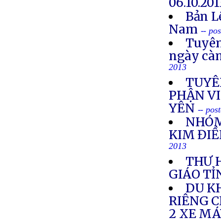
06.10.201
Bản L
Nam
-- po
Tuyên
ngày cà
2013
TUYÊ
PHẬN VI
YÊN
-- pos
NHÓM
KIM ĐIỀ
2013
THƯ 
GIÁO TỈ
DU K
RIÊNG 
2 XE M