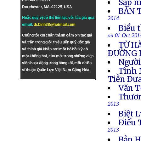
Sập m
PO Box 255-571
Dorchester, MA. 02125, USA
BẢN 
2014
Hoặc quý vị có thể liên lạc với tác giả qua
email:
dcbinh38@hotmail.com
Biểu 
on 01 Oct 201
Chúng tôi xin chân thành cám ơn tác giả
và trân trọng giới thiệu đến quý độc giả
TỪ H
và thính giả khắp nơi một bộ hồi ký có
ÐƯỜNG 
một không hai, của một trong những điệp
Người
viên hoạt động trong bóng tối, một chiến
Tình 
sĩ thuộc Quân Lực Việt Nam Cộng Hòa.
Tiễn Ðưa
Văn T
Thươn
2013
Biệt L
Ðiếu 
2013
Bản H