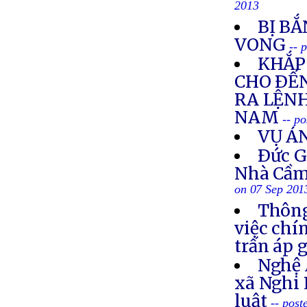
2013
BỊ BẮ
VONG
-- 
KHẮP 
CHO ÐẾN
RA LỆNH
NAM
-- p
VỤ Á
Ðức G
Nhà Cầm
on 07 Sep 201
Thông
việc chí
trấn áp 
Nghệ 
xã Nghi 
luật
-- post