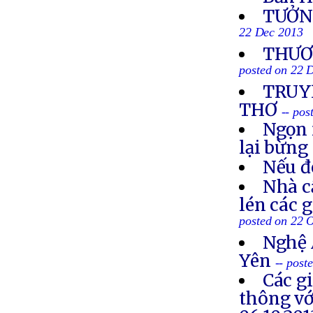
TƯỞN
22 Dec 2013
THƯƠN
posted on 22 
TRUYỀ
THƠ
-- po
Ngọn 
lại bừng
Nếu đ
Nhà c
lén các 
posted on 22 
Nghệ 
Yên
-- post
Các g
thông vớ