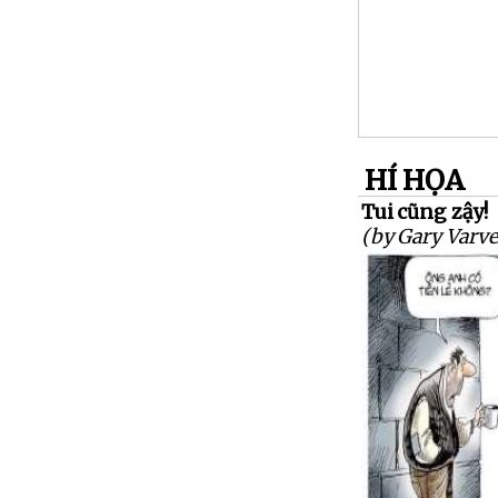
HÍ HỌA
Tui cũng zậy!
(by Gary Varve