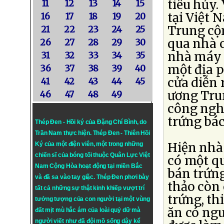
tiêu hủy.
11
12
13
14
15
tại Việt 
16
17
18
19
20
Trung cộn
21
22
23
24
25
qua nhà 
26
27
28
29
30
nhà máy 
31
32
33
34
35
một địa 
36
37
38
39
40
cửa diễn 
41
42
43
44
45
ương Tru
46
47
48
49
công ngh
trứng bác
Thép Đen - Hồi ký của Đặng Chí Bình
, do
Trần Nam thực hiện.
Thép Đen
- Thiên Hồi
Hiện nhà
Ký của một điện viên, một trong những
chiến sĩ của bóng tối thuộc Quân Lực Việt
có một qu
Nam Cộng Hòa hoạt động tại miền Bắc
bán trứng
và đã sa vào tay giặc. Thép Đen phơi bày
thảo còn 
tất cả những sự thật kinh khiếp vượt trí
trứng, th
tưởng tượng của con người tại một vùng
ăn có ng
đất mịt mù hắc ám của loài quỷ dữ mà
người viết như đã đội mồ sống dậy kể