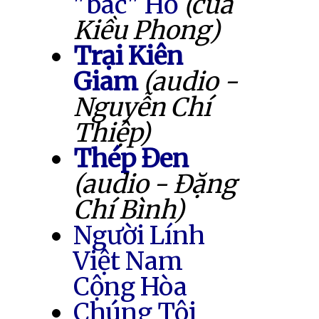
"bác" Hồ
(của
Kiều Phong)
Trại Kiên
Giam
(audio -
Nguyễn Chí
Thiệp)
Thép Đen
(audio - Đặng
Chí Bình)
Người Lính
Việt Nam
Cộng Hòa
Chúng Tôi