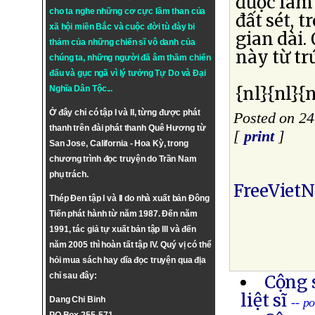
được làm 
cho ta nghe những cơ cực lầm than của
đất sét, t
xã hội miền Bắc và cuộc đời tù đày bi
gian dài.
thảm của những chiến sĩ vô danh của
này từ tr
chúng ta, những người đã âm thầm chiến
đấu và gục ngã vì lý tưởng
Tự Do
và
Đại
{nl}{nl}{n
Nghĩa Dân Tộc
...
Ở đây chỉ có tập I và II, từng được phát
Posted on 24
thanh trên đài phát thanh Quê Hương từ
[
print
]
San Jose, California - Hoa Kỳ, trong
chương trình đọc truyện do Trần Nam
phụ trách.
FreeViet
Thép Đen tập I và II do nhà xuất bản Đông
Tiến phát hành từ năm 1987. Đến năm
1991, tác giả tự xuất bản tập III và đến
năm 2005 thì hoàn tất tập IV. Quý vị có thể
hỏi mua sách hay dĩa đọc truyện qua địa
chỉ sau đây:
Cộng 
liệt sĩ
Dang Chi Binh
-- p