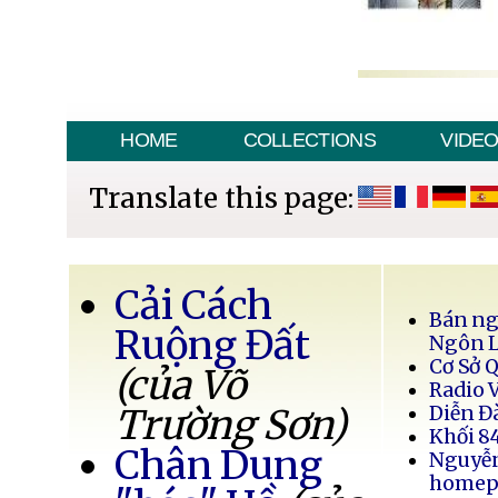
HOME
COLLECTIONS
VIDE
Translate this page:
Cải Cách
Bán ng
Ruộng Đất
Ngôn 
Cơ Sở 
(của Võ
Radio 
Trường Sơn)
Diễn Đ
Khối 8
Chân Dung
Nguyễ
homep