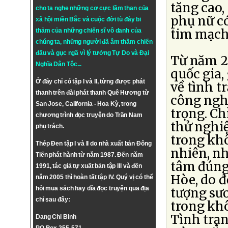
tăng cao,
cho ta nghe những cơ cực lầm than của
phụ nữ có
xã hội miền Bắc và cuộc đời tù đày bi
tim mạch
thảm của những chiến sĩ vô danh của
chúng ta, những người đã âm thầm chiến
đấu và gục ngã vì lý tưởng
Tự Do
và
Đại
Từ năm 20
Nghĩa Dân Tộc
...
quốc gia,
Ở đây chỉ có tập I và II, từng được phát
về tình t
thanh trên đài phát thanh Quê Hương từ
công ngh
San Jose, California - Hoa Kỳ, trong
trọng. Ch
chương trình đọc truyện do Trần Nam
thử nghiệ
phụ trách.
trong khô
Thép Đen tập I và II do nhà xuất bản Đông
nhiên, n
Tiến phát hành từ năm 1987. Đến năm
tâm đúng
1991, tác giả tự xuất bản tập III và đến
Hòe, do đ
năm 2005 thì hoàn tất tập IV. Quý vị có thể
hỏi mua sách hay dĩa đọc truyện qua địa
tượng sư
chỉ sau đây:
trong kh
Tình trạn
Dang Chi Binh