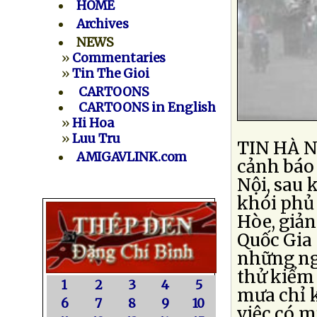
HOME
Archives
NEWS
»
Commentaries
»
Tin The Gioi
CARTOONS
CARTOONS in English
»
Hi Hoa
»
Luu Tru
TIN HÀ NỘ
AMIGAVLINK.com
cảnh báo
Nội, sau 
khói phủ
Hòe, giả
Quốc Gia 
những ngà
thử kiểm
1
2
3
4
5
mưa chỉ k
6
7
8
9
10
việc có m