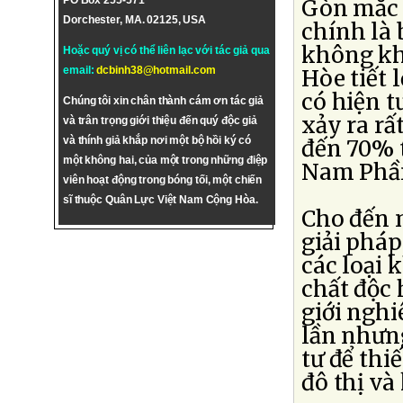
PO Box 255-571
Gòn mắc 
Dorchester, MA. 02125, USA
chính là
không khí
Hoặc quý vị có thể liên lạc với tác giả qua
email:
dcbinh38@hotmail.com
Hòe tiết l
có hiện 
Chúng tôi xin chân thành cám ơn tác giả
xảy ra rấ
và trân trọng giới thiệu đến quý độc giả
và thính giả khắp nơi một bộ hồi ký có
đến 70% 
một không hai, của một trong những điệp
Nam Phần
viên hoạt động trong bóng tối, một chiến
sĩ thuộc Quân Lực Việt Nam Cộng Hòa.
Cho đến 
giải pháp
các loại 
chất độc 
giới nghi
lần nhưn
tư để thi
đô thị và