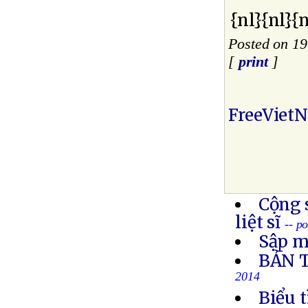
{nl}{nl}{n
Posted on 19
[
print
]
FreeViet
Cộng 
liệt sĩ
-- p
Sập m
BẢN 
2014
Biểu 