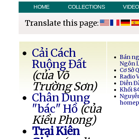
HOME
COLLECTIONS
VIDE
Translate this page:
Cải Cách
Bán ng
Ruộng Đất
Ngôn 
Cơ Sở 
(của Võ
Radio 
Trường Sơn)
Diễn Đ
Khối 8
Chân Dung
Nguyễ
homep
"bác" Hồ
(của
Kiều Phong)
Trại Kiên