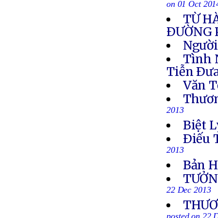
on 01 Oct 201
TỪ H
ÐƯỜNG 
Người
Tình 
Tiễn Ðưa
Văn T
Thươn
2013
Biệt L
Ðiếu 
2013
Bản H
TƯỞN
22 Dec 2013
THƯƠN