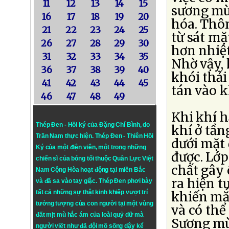
11
12
13
14
15
sương mù
16
17
18
19
20
hóa. Thôn
21
22
23
24
25
từ sát mặ
26
27
28
29
30
hơn nhiệt
31
32
33
34
35
Nhờ vậy, 
36
37
38
39
40
khói thải
41
42
43
44
45
tán vào 
46
47
48
49
Khi khí h
Thép Đen - Hồi ký của Đặng Chí Bình
, do
khí ở tần
Trần Nam thực hiện.
Thép Đen
- Thiên Hồi
dưới mặt 
Ký của một điện viên, một trong những
được. Lớp
chiến sĩ của bóng tối thuộc Quân Lực Việt
chất gây 
Nam Cộng Hòa hoạt động tại miền Bắc
ra hiện t
và đã sa vào tay giặc. Thép Đen phơi bày
tất cả những sự thật kinh khiếp vượt trí
khiến mắt
tưởng tượng của con người tại một vùng
và có thể
đất mịt mù hắc ám của loài quỷ dữ mà
Sương mù 
người viết như đã đội mồ sống dậy kể