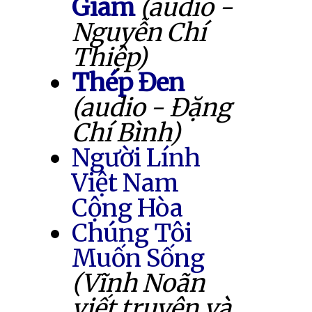
Giam
(audio -
Nguyễn Chí
Thiệp)
Thép Đen
(audio - Đặng
Chí Bình)
Người Lính
Việt Nam
Cộng Hòa
Chúng Tôi
Muốn Sống
(Vĩnh Noãn
viết truyện và