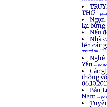
posted on 22 
TRUYỀ
THƠ
-- po
Ngọn 
lại bừng
Nếu đ
Nhà c
lén các 
posted on 22 
Nghệ 
Yên
-- post
Các g
thông vớ
06.10.201
Bản L
Nam
-- po
Tuyên