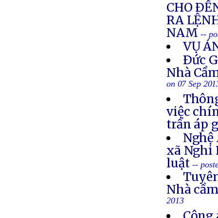
CHO ÐẾN
RA LỆNH
NAM
-- p
VỤ Á
Ðức G
Nhà Cầm
on 07 Sep 201
Thông
việc chí
trấn áp 
Nghệ 
xã Nghi 
luật
-- post
Tuyên
Nhà cầm
2013
Công 