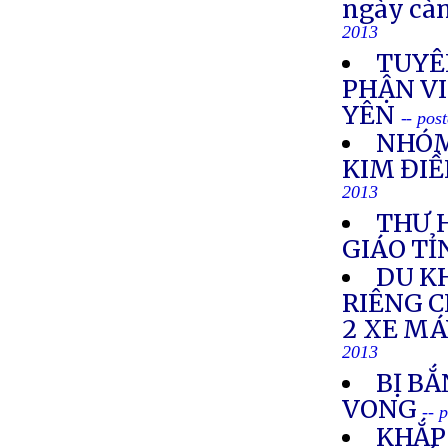
ngày cà
2013
TUYÊ
PHẬN VI
YÊN
-- pos
NHÓM
KIM ĐIỀ
2013
THƯ 
GIÁO TỈ
DU K
RIÊNG 
2 XE M
2013
BỊ BẮ
VONG
-- 
KHẮP 