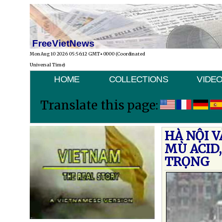
FreeVietNews
Mon Aug 10 2026 05:56:12 GMT+0000 (Coordinated
Universal Time)
HOME
COLLECTIONS
VIDE
Translate this page:
HÀ NỘI 
MÙ ACID,
TRỌNG