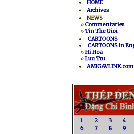
HOME
Archives
NEWS
»
Commentaries
»
Tin The Gioi
CARTOONS
CARTOONS in Eng
»
Hi Hoa
»
Luu Tru
AMIGAVLINK.com
1
2
3
4
6
7
8
9