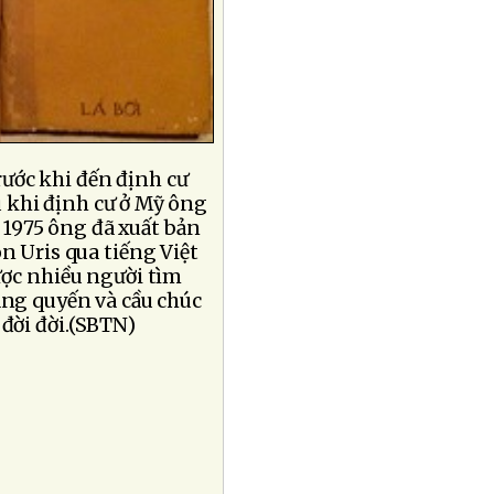
trước khi đến định cư
 khi định cư ở Mỹ ông
m 1975 ông đã xuất bản
n Uris qua tiếng Việt
ược nhiều người tìm
ang quyến và cầu chúc
đời đời.(SBTN)