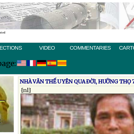
ated
ECTIONS
VIDEO
COMMENTARIES
CART
page:
NHÀ VĂN THẾ UYÊN QUA ÐỜI, HƯỞNG THỌ 7
{nl}