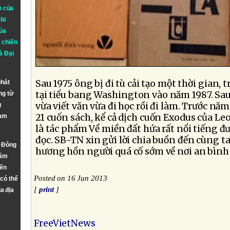
n của
bi
ủa
 chiến
à
Đại
Sau 1975 ông bị đi tù cải tạo một thời gian, 
phát
tại tiểu bang Washington vào năm 1987. Sau
ng từ
vừa viết văn vừa đi học rồi đi làm. Trước nă
g
21 cuốn sách, kể cả dịch cuốn Exodus của Leo
Nam
là tác phẩm Về miền đất hứa rất nổi tiếng đ
đọc. SB-TN xin gửi lời chia buồn đến cùng t
n Đông
hương hồn người quá cố sớm về nơi an bình 
năm
đến
Posted on 16 Jun 2013
 có thể
[
print
]
a địa
FreeVietNews