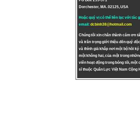
PO Box 255-571
Dorchester, MA. 02125, USA
Hoặc quý vị có thể liên lạc với tác 
email:
dcbinh38@hotmail.com
Chúng tôi xin chân thành cám ơn tá
và trân trọng giới thiệu đến quý độc
và thính giả khắp nơi một bộ hồi ký
một không hai, của một trong nhữn
viên hoạt động trong bóng tối, một 
sĩ thuộc Quân Lực Việt Nam Cộng 