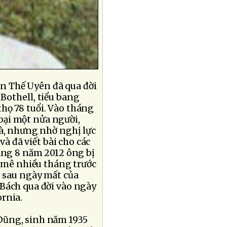
ăn Thế Uyên đã qua đời
ở Bothell, tiểu bang
thọ 78 tuổi. Vào tháng
 bại một nửa người,
hà, nhưng nhờ nghị lực
và đã viết bài cho các
háng 8 năm 2012 ông bị
n mê nhiều tháng trước
g sau ngày mất của
 Bách qua đời vào ngày
ornia.
Dũng, sinh năm 1935