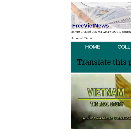
FreeVietNews
Fri Aug 07 2026 05:27:51 GMT+0000 (Coordin
Universal Time)
HOME
COLL
Translate this 