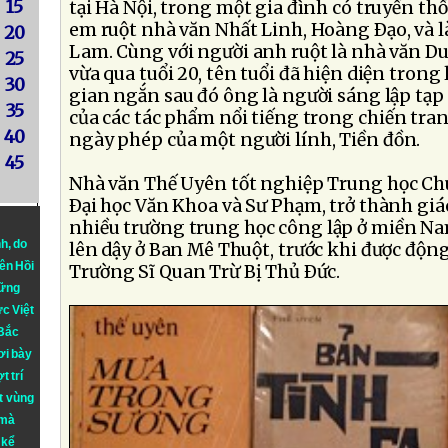
15
tại Hà Nội, trong một gia đình có truyền th
em ruột nhà văn Nhất Linh, Hoàng Ðạo, và l
20
Lam. Cùng với người anh ruột là nhà văn D
25
vừa qua tuổi 20, tên tuổi đã hiện diện trong
30
gian ngắn sau đó ông là người sáng lập tạp c
35
của các tác phẩm nổi tiếng trong chiến tr
40
ngày phép của một người lính, Tiền đồn.
45
Nhà văn Thế Uyên tốt nghiệp Trung học Chu
Ðại học Văn Khoa và Sư Phạm, trở thành giáo 
nhiều trường trung học công lập ở miền Na
nh
, do
lên dậy ở Ban Mê Thuột, trước khi được động
iên Hồi
Trường Sĩ Quan Trừ Bị Thủ Ðức.
hững
ực Việt
 Bắc
ơi bày
t trí
t vùng
 mà
 kể