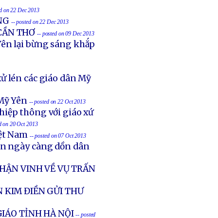
ed on 22 Dec 2013
NG
-- posted on 22 Dec 2013
 CẦN THƠ
-- posted on 09 Dec 2013
ên lại bừng sáng khắp
ử lén các giáo dân Mỹ
Mỹ Yên
-- posted on 22 Oct 2013
hiệp thông với giáo xứ
ed on 20 Oct 2013
iệt Nam
-- posted on 07 Oct 2013
ản ngày càng dồn dân
HẬN VINH VỀ VỤ TRẤN
 KIM ĐIỀN GỬI THƯ
IÁO TỈNH HÀ NỘI
-- posted