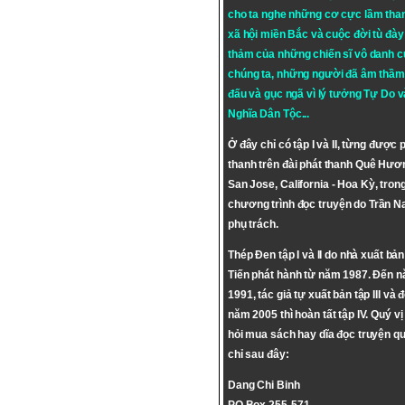
cho ta nghe những cơ cực lầm tha
xã hội miền Bắc và cuộc đời tù đày 
thảm của những chiến sĩ vô danh c
chúng ta, những người đã âm thầm
đấu và gục ngã vì lý tưởng
Tự Do
v
Nghĩa Dân Tộc
...
Ở đây chỉ có tập I và II, từng được 
thanh trên đài phát thanh Quê Hươ
San Jose, California - Hoa Kỳ, tron
chương trình đọc truyện do Trần 
phụ trách.
Thép Đen tập I và II do nhà xuất bả
Tiến phát hành từ năm 1987. Đến 
1991, tác giả tự xuất bản tập III và 
năm 2005 thì hoàn tất tập IV. Quý vị
hỏi mua sách hay dĩa đọc truyện qu
chỉ sau đây:
Dang Chi Binh