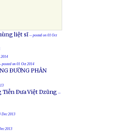
ùng liệt sĩ
-- posted on 01 Oct
4
t 2014
-- posted on 01 Oct 2014
UỐNG ÐƯỜNG PHẢN
013
g Tiễn Ðưa Việt Dzũng
--
23 Dec 2013
 Dec 2013