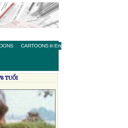
OONS
CARTOONS in English
8 TUỔI