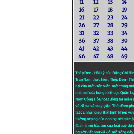
11
12
13
14
16
17
18
19
21
22
23
24
26
27
28
29
31
32
33
34
36
37
38
39
41
42
43
44
46
47
48
49
Thép Đen - Hồi ký của Đặng Chí Bì
Trần Nam thực hiện.
Thép Đen
- Th
Ký của một điện viên, một trong n
chiến sĩ của bóng tối thuộc Quân L
Nam Cộng Hòa hoạt động tại miền
và đã sa vào tay giặc. Thép Đen ph
tất cả những sự thật kinh khiếp vượ
tưởng tượng của con người tại mộ
đất mịt mù hắc ám của loài quỷ dữ
người viết như đã đội mồ sống dậy