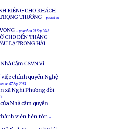
NH RIÊNG CHO KHÁCH
G TRỌNG THƯƠNG
-- posted on
Ử VONG
-- posted on 24 Sep 2013
GIỜ CHO ÐẾN THÁNG
TÀU LẠ TRONG HẢI
 Nhà Cầm CSVN Vi
 việc chính quyền Nghệ
sted on 07 Sep 2013
an xã Nghi Phương đòi
13
t của Nhà cầm quyền
thành viên liên tôn
--