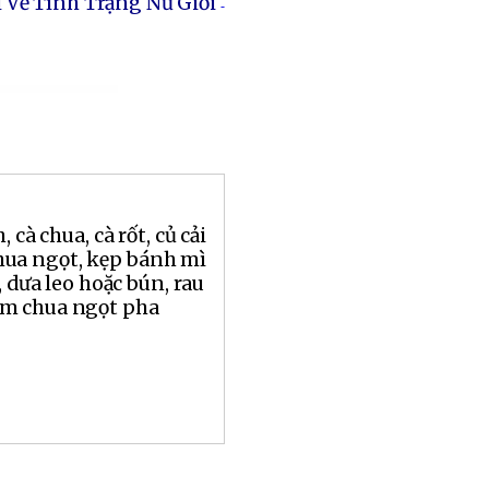
 Về Tình Trạng Nữ Giới
-
 cà chua, cà rốt, củ cải
ua ngọt, kẹp bánh mì
, dưa leo hoặc bún, rau
ắm chua ngọt pha