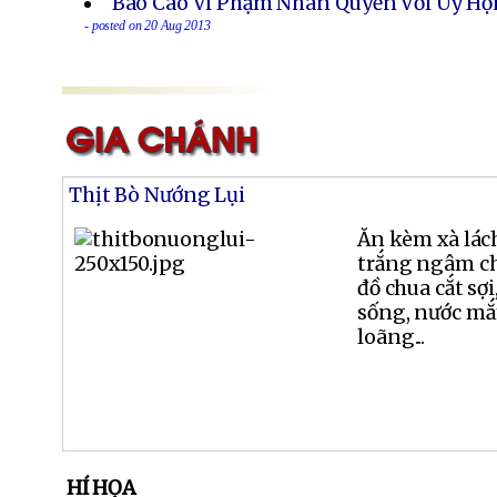
Báo Cáo Vi Phạm Nhân Quyền Với Uỷ Hội
- posted on 20 Aug 2013
Thịt Bò Nướng Lụi
Ăn kèm xà lách,
trắng ngâm ch
đồ chua cắt sợi
sống, nước m
loãng...
HÍ HỌA