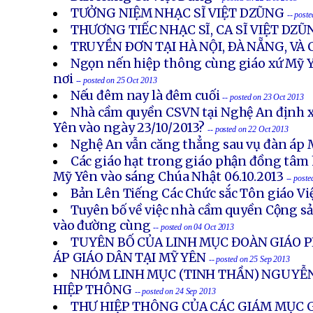
TƯỞNG NIỆM NHẠC SĨ VIỆT DZŨNG
-- post
THƯƠNG TIẾC NHẠC SĨ, CA SĨ VIỆT DZŨ
TRUYỀN ÐƠN TẠI HÀ NỘI, ÐÀ NẴNG, VÀ
Ngọn nến hiệp thông cùng giáo xứ Mỹ Y
nơi
-- posted on 25 Oct 2013
Nếu đêm nay là đêm cuối
-- posted on 23 Oct 2013
Nhà cầm quyền CSVN tại Nghệ An định x
Yên vào ngày 23/10/2013?
-- posted on 22 Oct 2013
Nghệ An vẫn căng thẳng sau vụ đàn áp 
Các giáo hạt trong giáo phận đồng tâm 
Mỹ Yên vào sáng Chúa Nhật 06.10.2013
-- post
Bản Lên Tiếng Các Chức sắc Tôn giáo V
Tuyên bố về việc nhà cầm quyền Cộng s
vào đường cùng
-- posted on 04 Oct 2013
TUYÊN BỐ CỦA LINH MỤC ĐOÀN GIÁO P
ÁP GIÁO DÂN TẠI MỸ YÊN
-- posted on 25 Sep 2013
NHÓM LINH MỤC (TINH THẦN) NGUYỄN
HIỆP THÔNG
-- posted on 24 Sep 2013
THƯ HIỆP THÔNG CỦA CÁC GIÁM MỤC G