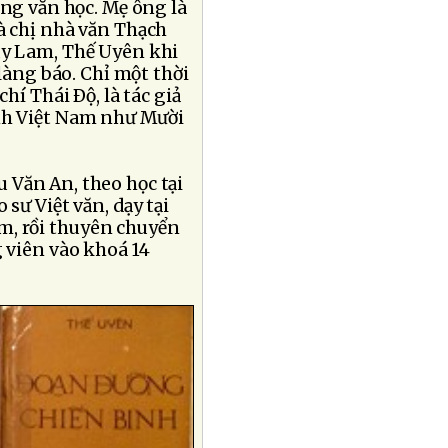
ống văn học. Mẹ ông là
à chị nhà văn Thạch
uy Lam, Thế Uyên khi
 làng báo. Chỉ một thời
hí Thái Ðộ, là tác giả
anh Việt Nam như Mười
 Văn An, theo học tại
sư Việt văn, dạy tại
m, rồi thuyên chuyển
 viên vào khoá 14