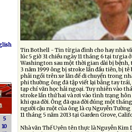
lish
Tin Bothell - Tin từ gia đình cho hay nhà v
lúc 5 giờ 31 chiều ngày 11 tháng 6 tại tư gia 
Washington sau một thời gian dài bị bệnh, 
3 năm 1999 ông bị stroke lần đầu tiên, bị tê
phải ngồi trên xe lăn để di chuyển trong n
phi thường ông đã tập viết lại bằng tay trái, 
tạp chí văn học hải ngoại. Tuy nhiên vào t
stroke lần thứ hai và rơi vào tình trạng hô
khi qua đời. Ông đã qua đời đúng một thán
người cậu ruột của ông là cụ Nguyễn Tường
11 tháng 5 năm 2013 tại Garden Grove, Calif
5
10
Nhà văn Thế Uyên tên thực là Nguyễn Kim 