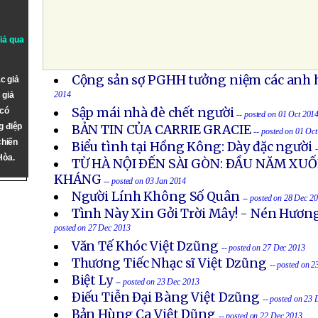
giả qua
Cộng sản sợ PGHH tưởng niệm các anh h
c giả
2014
 giả
Sập mái nhà đè chết người
 có
-- posted on 01 Oct 201
g điệp
BẢN TIN CỦA CARRIE GRACIE
-- posted on 01 Oc
chiến
Biểu tình tại Hồng Kông: Dày đặc người
Hòa.
TỪ HÀ NỘI ÐẾN SÀI GÒN: ÐẦU NĂM X
KHÁNG
-- posted on 03 Jan 2014
Người Lính Không Số Quân
-- posted on 28 Dec 2
Tình Này Xin Gởi Trời Mây! - Nén Hươn
posted on 27 Dec 2013
Văn Tế Khóc Việt Dzũng
-- posted on 27 Dec 2013
Thương Tiếc Nhạc sĩ Việt Dzũng
-- posted on 
Biệt Ly
-- posted on 23 Dec 2013
Ðiếu Tiễn Ðại Bàng Việt Dzũng
-- posted on 23
Bản Hùng Ca Việt Dũng
-- posted on 22 Dec 2013