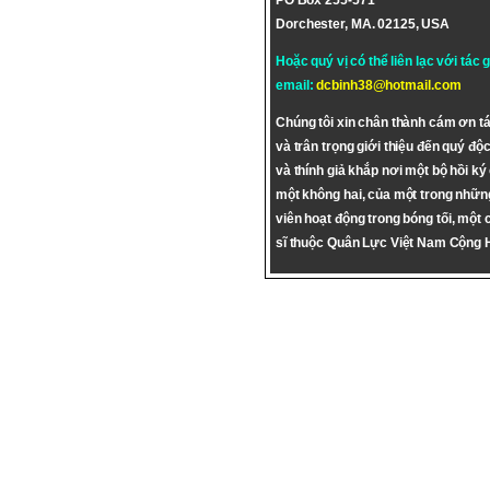
PO Box 255-571
Dorchester, MA. 02125, USA
Hoặc quý vị có thể liên lạc với tác 
email:
dcbinh38@hotmail.com
Chúng tôi xin chân thành cám ơn tá
và trân trọng giới thiệu đến quý độc
và thính giả khắp nơi một bộ hồi ký
một không hai, của một trong nhữn
viên hoạt động trong bóng tối, một 
sĩ thuộc Quân Lực Việt Nam Cộng 