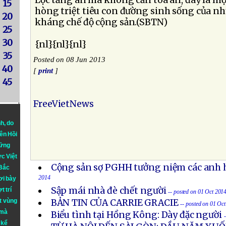
Lộc tăng án mà không cần tòa án, đây là m
15
hòng triệt tiêu con đường sinh sống của 
20
kháng chế độ cộng sản.(SBTN)
25
30
{nl}{nl}{nl}
35
Posted on 08 Jun 2013
40
[
print
]
45
FreeVietNews
nh
, do
iên Hồi
hững
ực Việt
Cộng sản sợ PGHH tưởng niệm các anh h
 Bắc
2014
ơi bày
Sập mái nhà đè chết người
t trí
-- posted on 01 Oct 201
t vùng
BẢN TIN CỦA CARRIE GRACIE
-- posted on 01 Oc
 mà
Biểu tình tại Hồng Kông: Dày đặc người
 kể