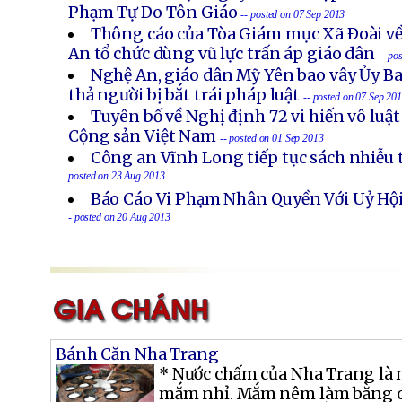
Phạm Tự Do Tôn Giáo
-- posted on 07 Sep 2013
Thông cáo của Tòa Giám mục Xã Ðoài về
An tổ chức dùng vũ lực trấn áp giáo dân
-- po
Nghệ An, giáo dân Mỹ Yên bao vây Ủy B
thả người bị bắt trái pháp luật
-- posted on 07 Sep 20
Tuyên bố về Nghị định 72 vi hiến vô luậ
Cộng sản Việt Nam
-- posted on 01 Sep 2013
Công an Vĩnh Long tiếp tục sách nhiễu 
posted on 23 Aug 2013
Báo Cáo Vi Phạm Nhân Quyền Với Uỷ Hội
- posted on 20 Aug 2013
Bánh Căn Nha Trang
* Nước chấm của Nha Trang là
mắm nhỉ. Mắm nêm làm bằng cá