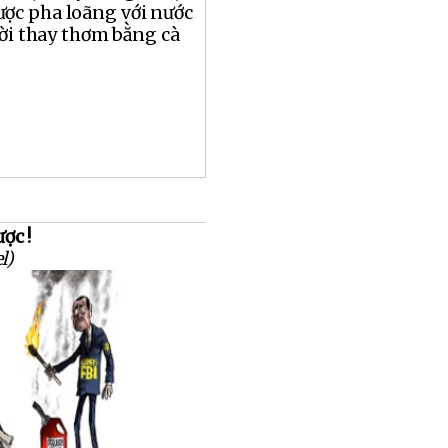
ợc pha loãng với nước
ười thay thơm bằng cà
ợc !
l)