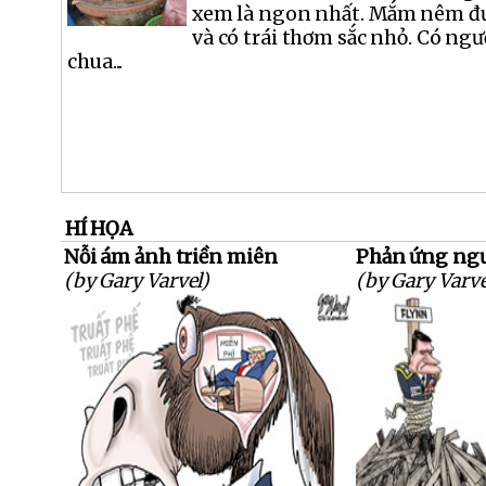
xem là ngon nhất. Mắm nêm đư
và có trái thơm sắc nhỏ. Có ng
chua...
HÍ HỌA
Nỗi ám ảnh triền miên
Phản ứng ngư
(by Gary Varvel)
(by Gary Varve