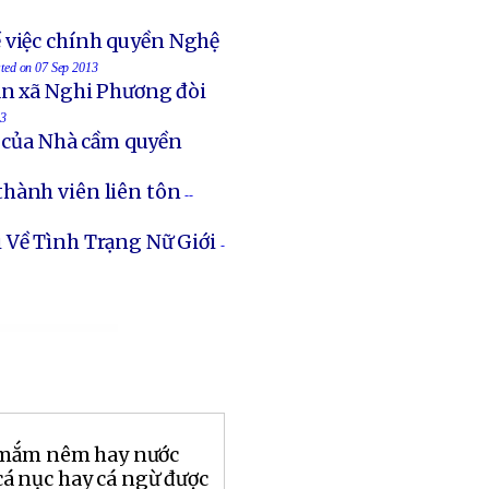
 việc chính quyền Nghệ
sted on 07 Sep 2013
an xã Nghi Phương đòi
13
t của Nhà cầm quyền
thành viên liên tôn
--
 Về Tình Trạng Nữ Giới
-
 mắm nêm hay nước
 nục hay cá ngừ được