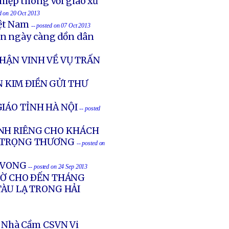
hiệp thông với giáo xứ
ed on 20 Oct 2013
iệt Nam
-- posted on 07 Oct 2013
ản ngày càng dồn dân
HẬN VINH VỀ VỤ TRẤN
 KIM ĐIỀN GỬI THƯ
IÁO TỈNH HÀ NỘI
-- posted
NH RIÊNG CHO KHÁCH
G TRỌNG THƯƠNG
-- posted on
Ử VONG
-- posted on 24 Sep 2013
GIỜ CHO ÐẾN THÁNG
TÀU LẠ TRONG HẢI
 Nhà Cầm CSVN Vi