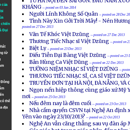
TỪ HÀ NỘI ÐẾN SÀI GÒN: ÐẦU NĂM X
n của
KHÁNG
-- posted on 03 Jan 2014
bi
Người Lính Không Số Quân
-- posted on 28 Dec 2
ủa
Tình Này Xin Gởi Trời Mây! - Nén Hươn
 chiến
posted on 27 Dec 2013
à
Đại
Văn Tế Khóc Việt Dzũng
-- posted on 27 Dec 2013
Thương Tiếc Nhạc sĩ Việt Dzũng
-- posted on 
phát
Biệt Ly
-- posted on 23 Dec 2013
ng từ
Ðiếu Tiễn Ðại Bàng Việt Dzũng
-- posted on 23
g
Bản Hùng Ca Việt Dũng
-- posted on 22 Dec 2013
Nam
TƯỞNG NIỆM NHẠC SĨ VIỆT DZŨNG
-- post
THƯƠNG TIẾC NHẠC SĨ, CA SĨ VIỆT DZŨ
n Đông
TRUYỀN ÐƠN TẠI HÀ NỘI, ÐÀ NẴNG, VÀ
năm
Ngọn nến hiệp thông cùng giáo xứ Mỹ Y
đến
nơi
-- posted on 25 Oct 2013
 có thể
Nếu đêm nay là đêm cuối
-- posted on 23 Oct 2013
a địa
Nhà cầm quyền CSVN tại Nghệ An định x
Yên vào ngày 23/10/2013?
-- posted on 22 Oct 2013
Nghệ An vẫn căng thẳng sau vụ đàn áp 