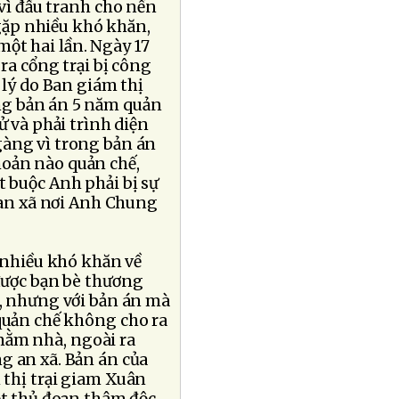
vì đấu tranh cho nền
 gặp nhiều khó khăn,
ột hai lần. Ngày 17
ra cổng trại bị công
 lý do Ban giám thị
ng bản án 5 năm quản
ử và phải trình diện
gàng vì trong bản án
oản nào quản chế,
t buộc Anh phải bị sự
 an xã nơi Anh Chung
 nhiều khó khăn về
được bạn bè thương
c, nhưng với bản án mà
quản chế không cho ra
nằm nhà, ngoài ra
g an xã. Bản án của
 thị trại giam Xuân