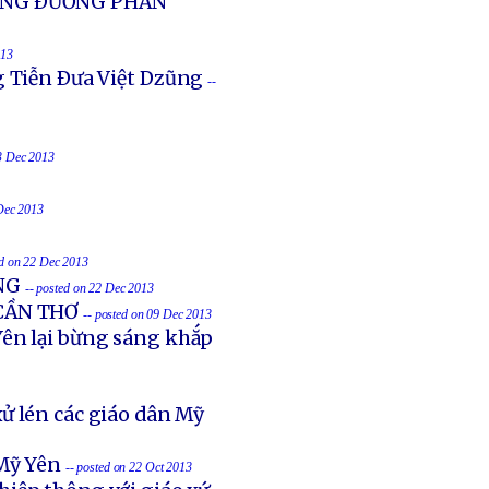
UỐNG ÐƯỜNG PHẢN
013
g Tiễn Ðưa Việt Dzũng
--
23 Dec 2013
 Dec 2013
ed on 22 Dec 2013
NG
-- posted on 22 Dec 2013
 CẦN THƠ
-- posted on 09 Dec 2013
ên lại bừng sáng khắp
ử lén các giáo dân Mỹ
Mỹ Yên
-- posted on 22 Oct 2013