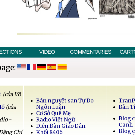
ECTIONS
VIDEO
COMMENTARIES
CART
page:
t
(của Võ
Bán nguyệt san Tự Do
Tran
Hồ
(của
Ngôn Luận
Bản T
Cơ Sở Quê Mẹ
Blog 
dio -
Radio Việt Ngữ
Canh
Diễn Đàn Giáo Dân
Blog 
 Đặng Chí
Khối 8406