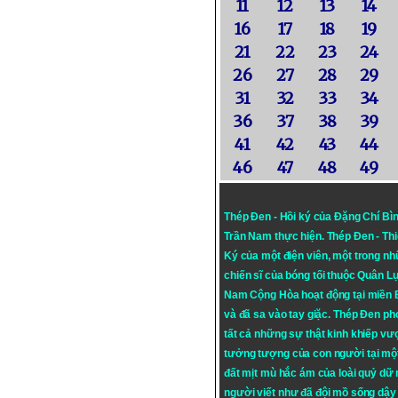
11
12
13
14
16
17
18
19
21
22
23
24
26
27
28
29
31
32
33
34
36
37
38
39
41
42
43
44
46
47
48
49
Thép Đen - Hồi ký của Đặng Chí Bì
Trần Nam thực hiện.
Thép Đen
- Th
Ký của một điện viên, một trong n
chiến sĩ của bóng tối thuộc Quân L
Nam Cộng Hòa hoạt động tại miền
và đã sa vào tay giặc. Thép Đen ph
tất cả những sự thật kinh khiếp vượ
tưởng tượng của con người tại mộ
đất mịt mù hắc ám của loài quỷ dữ
người viết như đã đội mồ sống dậy