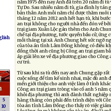
năm 1975 đến nay Anh đã trên 20 năm đi tù 
Tự Do. Sau nhiều năm đi tù, gia đình ly tán
bản thân Anh mỗi năm chỉ được thăm nuôi m
tháng 12 năm 2012 anh hết hạn tù, khi bước 
an trại không cho người nhà đến đón về bởi
trại giam Xuân Lộc gán thêm cho Anh Chu
chế tại địa phương, tước quyền bầu cử, ứng c
lish
mỗi tháng tại xã. Anh Chung hết sức ngỡ n
của tòa án tỉnh Lâm Ðồng không có điều kh
đồng thời anh cũng bị Công an trại giam bắ
áp giải lên xe về địa phương giao cho Công
cư trú.
Từ sau khi ra tù đến nay anh Chung gặp rất
cuộc sống để tìm kế sinh nhai, mặc dù anh 
mến giới thiệu cho anh việc làm ở tỉnh khá
Công an trại giam tròng vào cổ anh 5 năm 
khỏi địa phương thì anh đành thất nghiệp 
5
hàng tháng còn phải đến trình diện với Côn
tòa án tỉnh Lâm Ðồng cho thấy rõ việc giám
10