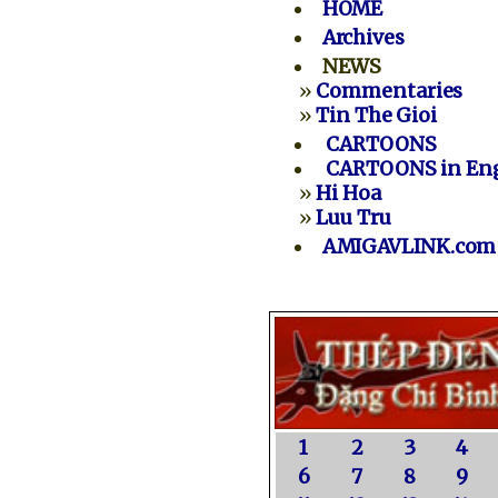
HOME
Archives
NEWS
»
Commentaries
»
Tin The Gioi
CARTOONS
CARTOONS in Eng
»
Hi Hoa
»
Luu Tru
AMIGAVLINK.com
1
2
3
4
6
7
8
9