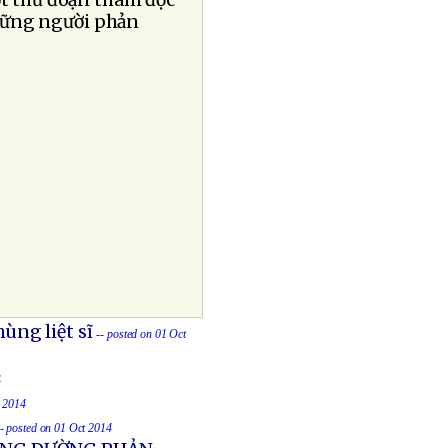
ột thủ đoạn thâm độc
những người phản
ùng liệt sĩ
-- posted on 01 Oct
4
t 2014
-- posted on 01 Oct 2014