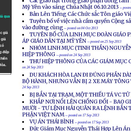
Các giáo hạt trong giáo phận đồng tâm 
Mỹ Yên vào sáng Chúa Nhật 06.10.2013
-- post
Bản Lên Tiếng Các Chức sắc Tôn giáo V
giả qua
Tuyên bố về việc nhà cầm quyền Cộng s
vào đường cùng
-- posted on 04 Oct 2013
c giả
TUYÊN BỐ CỦA LINH MỤC ĐOÀN GIÁO P
 giả
ÁP GIÁO DÂN TẠI MỸ YÊN
-- posted on 25 Sep 2013
 có
NHÓM LINH MỤC (TINH THẦN) NGUYỄN
g điệp
HIỆP THÔNG
-- posted on 24 Sep 2013
chiến
THƯ HIỆP THÔNG CỦA CÁC GIÁM MỤC G
Hòa.
on 24 Sep 2013
DU KHÁCH HÒA LAN ÐI ÐÚNG PHẦN DÀ
BỘ HÀNH, NHƯNG VẪN BỊ 2 XE MÁY TÔN
24 Sep 2013
BỊ BẮN TẠI TRẠM, MỘT THIẾU TÁ VC T
KHẮP NƠI NỔI LÊN CHỐNG ÐỐI - BAO 
MƯỜI - TƯ LỆNH HẢI QUÂN RA LỆNH BẮN 
PHẬN VIỆT NAM
-- posted on 17 Sep 2013
VỤ ÁN THÁI BÌNH
-- posted on 17 Sep 2013
Ðức Giám Mục Nguyễn Thái Hợp Lên Án