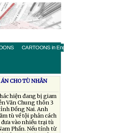
OONS
CARTOONS in English
 ÁN CHO TÙ NHÂN
hác hiện đang bị giam
yễn Văn Chung thôn 3
tỉnh Ðồng Nai. Anh
ăm tù về tội phản cách
đưa vào nhiều trại tù
Nam Phần. Nếu tính từ