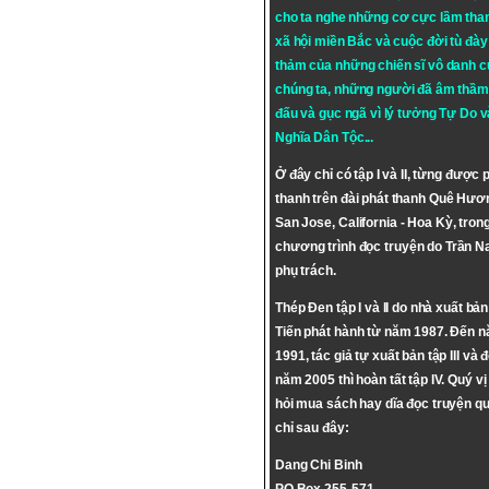
cho ta nghe những cơ cực lầm tha
xã hội miền Bắc và cuộc đời tù đày 
thảm của những chiến sĩ vô danh c
chúng ta, những người đã âm thầm
đấu và gục ngã vì lý tưởng
Tự Do
v
Nghĩa Dân Tộc
...
Ở đây chỉ có tập I và II, từng được 
thanh trên đài phát thanh Quê Hươ
San Jose, California - Hoa Kỳ, tron
chương trình đọc truyện do Trần 
phụ trách.
Thép Đen tập I và II do nhà xuất bả
Tiến phát hành từ năm 1987. Đến 
1991, tác giả tự xuất bản tập III và 
năm 2005 thì hoàn tất tập IV. Quý vị
hỏi mua sách hay dĩa đọc truyện qu
chỉ sau đây:
Dang Chi Binh