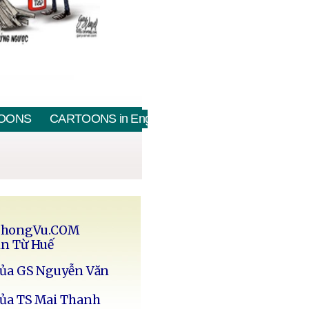
OONS
CARTOONS in English
PhongVu.COM
in Từ Huế
của GS Nguyễn Văn
của TS Mai Thanh