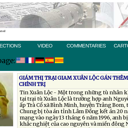
ated
ECTIONS
VIDEO
COMMENTARIES
CART
page:
GIÁM THỊ TRẠI GIAM XUÂN LỘC GÁN THÊM
CHÍNH TRỊ
Tin Xuân Lộc - Một trong những tù nhân k
tại trại tù Xuân Lộc là trường hợp anh Ngu
ấp Trà Cổ xã Bình Minh, huyện Trảng Bom, 
Chung bị tòa án tỉnh Lâm Ðồng kết án 20 n
mạng vào ngày 13 tháng 6 năm 1996, anh bị 
khắc nghiệt của cao nguyên và miền đông 