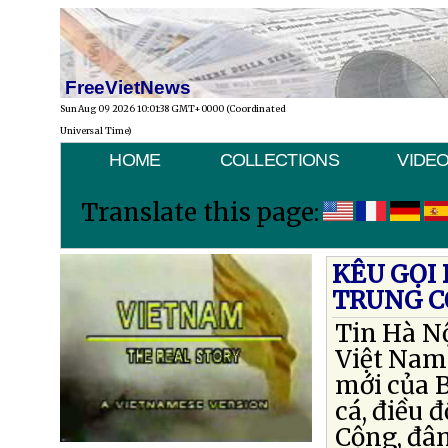
FreeVietNews
Sun Aug 09 2026 10:01:38 GMT+0000 (Coordinated
Universal Time)
HOME
COLLECTIONS
VIDE
Translate this page:
KÊU GỌI 
TRUNG 
Tin Hà N
Việt Nam
mới của 
cá, điều 
Cộng, đâm