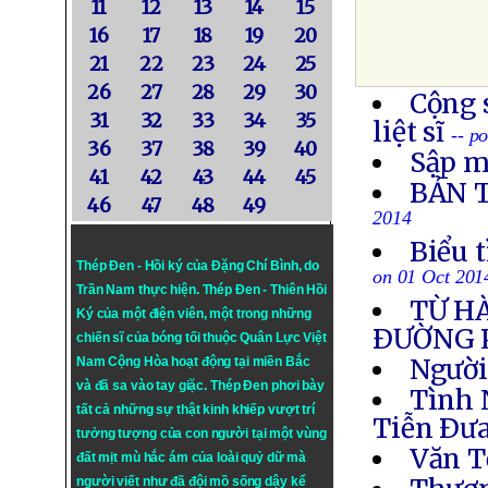
11
12
13
14
15
16
17
18
19
20
21
22
23
24
25
26
27
28
29
30
Cộng 
31
32
33
34
35
liệt sĩ
-- p
36
37
38
39
40
Sập m
41
42
43
44
45
BẢN 
46
47
48
49
2014
Biểu 
Thép Đen - Hồi ký của Đặng Chí Bình
, do
on 01 Oct 201
Trần Nam thực hiện.
Thép Đen
- Thiên Hồi
TỪ H
Ký của một điện viên, một trong những
ÐƯỜNG 
chiến sĩ của bóng tối thuộc Quân Lực Việt
Người
Nam Cộng Hòa hoạt động tại miền Bắc
và đã sa vào tay giặc. Thép Đen phơi bày
Tình 
tất cả những sự thật kinh khiếp vượt trí
Tiễn Ðưa
tưởng tượng của con người tại một vùng
Văn T
đất mịt mù hắc ám của loài quỷ dữ mà
người viết như đã đội mồ sống dậy kể