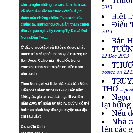
Thươn
cho ta nghe những cơ cực lầm than của
2013
xã hội miền Bắc và cuộc đời tù đày bi
Biệt L
thảm của những chiến sĩ vô danh của
Ðiếu 
chúng ta, những người đã âm thầm chiến
2013
đấu và gục ngã vì lý tưởng
Tự Do
và
Đại
Nghĩa Dân Tộc
...
Bản H
TƯỞN
Ở đây chỉ có tập I và II, từng được phát
thanh trên đài phát thanh Quê Hương từ
22 Dec 2013
San Jose, California - Hoa Kỳ, trong
THƯƠN
chương trình đọc truyện do Trần Nam
posted on 22 
phụ trách.
TRUYỀ
Thép Đen tập I và II do nhà xuất bản Đông
THƠ
-- po
Tiến phát hành từ năm 1987. Đến năm
Ngọn 
1991, tác giả tự xuất bản tập III và đến
lại bừng
năm 2005 thì hoàn tất tập IV. Quý vị có thể
hỏi mua sách hay dĩa đọc truyện qua địa
Nếu đ
chỉ sau đây:
Nhà c
Dang Chi Binh
lén các 