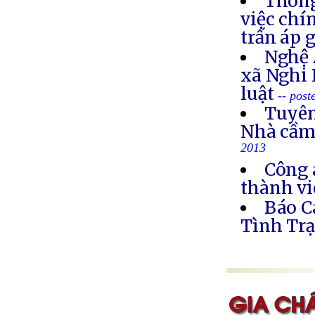
Thông
việc chí
trấn áp 
Nghệ 
xã Nghi 
luật
-- post
Tuyên
Nhà cầm
2013
Công 
thành vi
Báo C
Tình Trạ