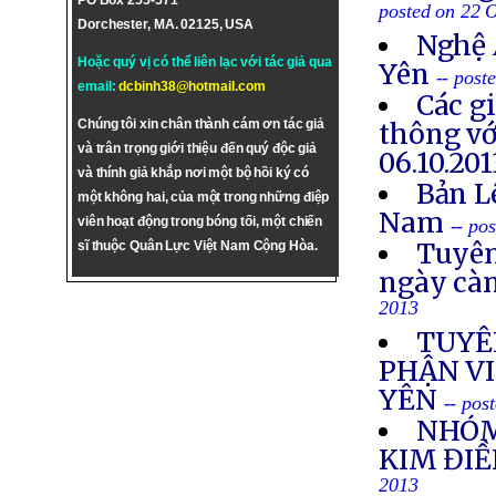
PO Box 255-571
posted on 22 
Dorchester, MA. 02125, USA
Nghệ 
Hoặc quý vị có thể liên lạc với tác giả qua
Yên
-- post
email:
dcbinh38@hotmail.com
Các g
Chúng tôi xin chân thành cám ơn tác giả
thông vớ
và trân trọng giới thiệu đến quý độc giả
06.10.201
và thính giả khắp nơi một bộ hồi ký có
Bản L
một không hai, của một trong những điệp
Nam
viên hoạt động trong bóng tối, một chiến
-- po
Tuyên
sĩ thuộc Quân Lực Việt Nam Cộng Hòa.
ngày cà
2013
TUYÊ
PHẬN VI
YÊN
-- pos
NHÓM
KIM ĐIỀ
2013