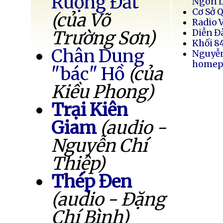
Ruộng Đất
Ngôn 
Cơ Sở 
(của Võ
Radio 
Trường Sơn)
Diễn Đ
Khối 8
Chân Dung
Nguyễ
homep
"bác" Hồ
(của
Kiều Phong)
Trại Kiên
Giam
(audio -
Nguyễn Chí
Thiệp)
Thép Đen
(audio - Đặng
Chí Bình)