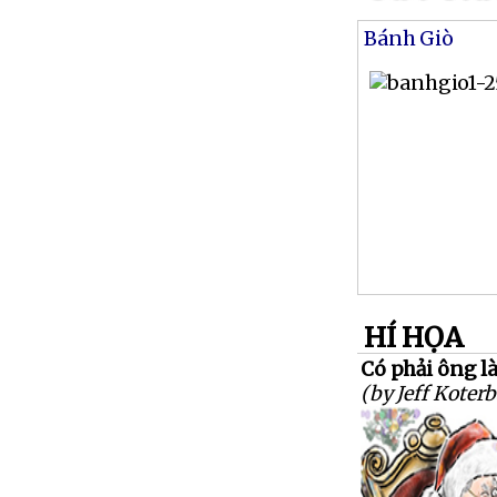
Bánh Giò
HÍ HỌA
Có phải ông l
(by Jeff Koterb