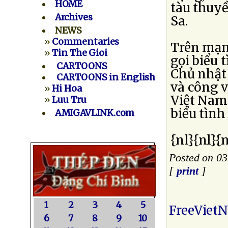
HOME
tàu thuy
Archives
Sa.
NEWS
»
Commentaries
Trên mạn
»
Tin The Gioi
gọi biểu 
CARTOONS
Chủ nhật 
CARTOONS in English
và công v
»
Hi Hoa
Việt Nam
»
Luu Tru
biểu tình
AMIGAVLINK.com
{nl}{nl}{n
Posted on 03
[
print
]
1
2
3
4
5
FreeViet
6
7
8
9
10