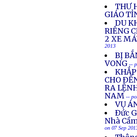
THƯ 
GIÁO TỈ
DU K
RIÊNG 
2 XE M
2013
BỊ BẮ
VONG
-- 
KHẮP 
CHO ÐẾN
RA LỆNH
NAM
-- p
VỤ Á
Ðức G
Nhà Cầm
on 07 Sep 201