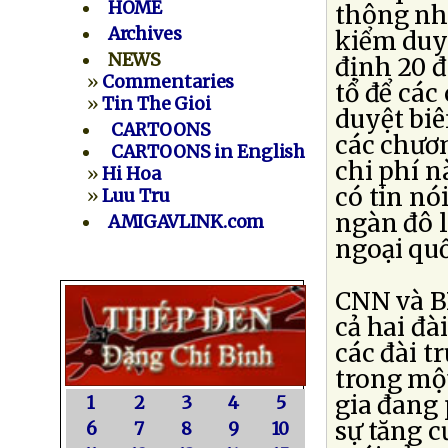
HOME
thông như
Archives
kiểm duyệ
NEWS
định 20 đ
»
Commentaries
tổ để các
»
Tin The Gioi
duyệt biê
CARTOONS
các chươ
CARTOONS in English
chi phí 
»
Hi Hoa
có tin nó
»
Luu Tru
ngàn đô l
AMIGAVLINK.com
ngoại quố
CNN và B
cả hai đà
các đài t
trong một
gia đang
1
2
3
4
5
sự tăng c
6
7
8
9
10