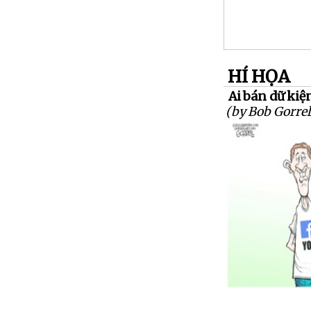
HÍ HỌA
Ai bán dữ kiệ
(by Bob Gorrel