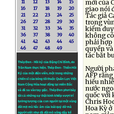
mới của 
11
12
13
14
15
giao nói 
16
17
18
19
20
Tác giả C
21
22
23
24
25
trong vùn
26
27
28
29
30
kiểm duy
31
32
33
34
35
không có
36
37
38
39
40
phải hợp 
41
42
43
44
45
quyền và 
46
47
48
49
tác bắt b
Thép Đen - Hồi ký của Đặng Chí Bình
, do
Người ph
Trần Nam thực hiện.
Thép Đen
- Thiên Hồi
AFP rằng
Ký của một điện viên, một trong những
chiến sĩ của bóng tối thuộc Quân Lực Việt
hiểu nhi
Nam Cộng Hòa hoạt động tại miền Bắc
nước ngoà
và đã sa vào tay giặc. Thép Đen phơi bày
quốc với 
tất cả những sự thật kinh khiếp vượt trí
Chris Hod
tưởng tượng của con người tại một vùng
Hoa Kỳ ở 
đất mịt mù hắc ám của loài quỷ dữ mà
người viết như đã đội mồ sống dậy kể