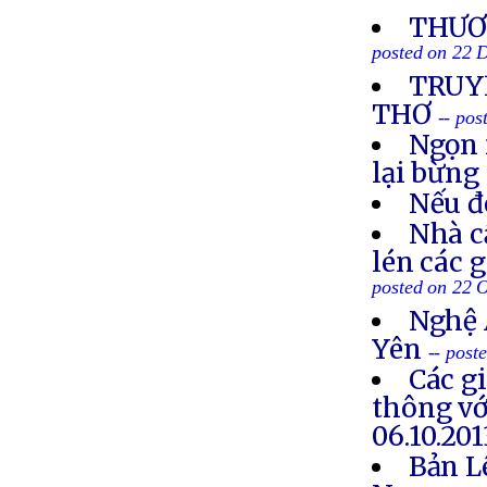
THƯƠN
posted on 22 
TRUYỀ
THƠ
-- po
Ngọn 
lại bừng
Nếu đ
Nhà c
lén các 
posted on 22 
Nghệ 
Yên
-- post
Các g
thông vớ
06.10.201
Bản L