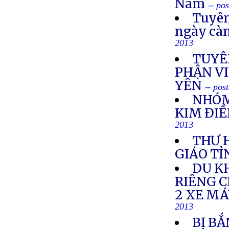
Nam
-- po
Tuyên
ngày cà
2013
TUYÊ
PHẬN VI
YÊN
-- pos
NHÓM
KIM ĐIỀ
2013
THƯ 
GIÁO TỈ
DU K
RIÊNG 
2 XE M
2013
BỊ BẮ