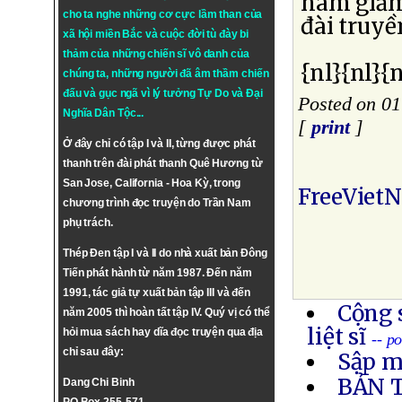
nam giảm
cho ta nghe những cơ cực lầm than của
đài truy
xã hội miền Bắc và cuộc đời tù đày bi
thảm của những chiến sĩ vô danh của
{nl}{nl}{n
chúng ta, những người đã âm thầm chiến
đấu và gục ngã vì lý tưởng
Tự Do
và
Đại
Posted on 01
Nghĩa Dân Tộc
...
[
print
]
Ở đây chỉ có tập I và II, từng được phát
thanh trên đài phát thanh Quê Hương từ
San Jose, California - Hoa Kỳ, trong
FreeViet
chương trình đọc truyện do Trần Nam
phụ trách.
Thép Đen tập I và II do nhà xuất bản Đông
Tiến phát hành từ năm 1987. Đến năm
1991, tác giả tự xuất bản tập III và đến
Cộng 
năm 2005 thì hoàn tất tập IV. Quý vị có thể
liệt sĩ
hỏi mua sách hay dĩa đọc truyện qua địa
-- p
chỉ sau đây:
Sập m
BẢN 
Dang Chi Binh