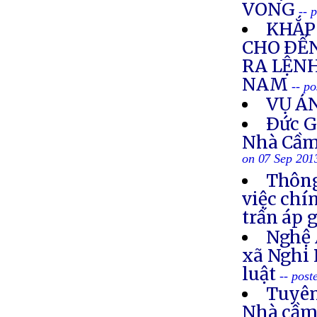
VONG
-- 
KHẮP 
CHO ÐẾN
RA LỆNH
NAM
-- p
VỤ Á
Ðức G
Nhà Cầm
on 07 Sep 201
Thông
việc chí
trấn áp 
Nghệ 
xã Nghi 
luật
-- post
Tuyên
Nhà cầm