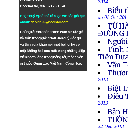
PO Box 255-571
2014
Dorchester, MA. 02125, USA
Biểu 
Hoặc quý vị có thể liên lạc với tác giả qua
on 01 Oct 201
email:
dcbinh38@hotmail.com
TỪ H
ÐƯỜNG 
Chúng tôi xin chân thành cám ơn tác giả
và trân trọng giới thiệu đến quý độc giả
Người
và thính giả khắp nơi một bộ hồi ký có
Tình 
một không hai, của một trong những điệp
Tiễn Ðưa
viên hoạt động trong bóng tối, một chiến
Văn T
sĩ thuộc Quân Lực Việt Nam Cộng Hòa.
Thươn
2013
Biệt L
Ðiếu 
2013
Bản H
TƯỞN
22 Dec 2013