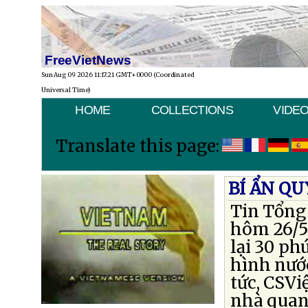
FreeVietNews
Sun Aug 09 2026 11:17:21 GMT+0000 (Coordinated
Universal Time)
HOME
COLLECTIONS
VIDE
Translate this page:
BÍ ẨN QU
Tin Tổng 
hôm 26/5 
lại 30 ph
hình nước
tức, CSVi
nhà quan 