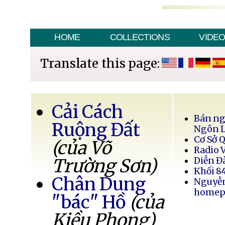
HOME
COLLECTIONS
VIDE
Translate this page:
Cải Cách
Bán ng
Ruộng Đất
Ngôn 
Cơ Sở 
(của Võ
Radio 
Trường Sơn)
Diễn Đ
Khối 8
Chân Dung
Nguyễ
homep
"bác" Hồ
(của
Kiều Phong)