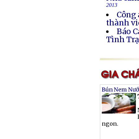
2013
Công 
thành vi
Báo C
Tình Trạ
Bún Nem Nư
ngon.