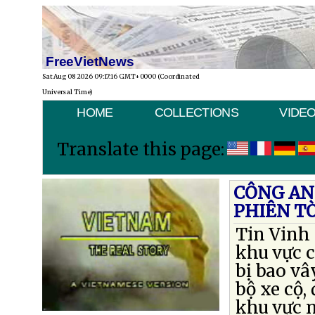
FreeVietNews
Sat Aug 08 2026 09:17:16 GMT+0000 (Coordinated
Universal Time)
HOME
COLLECTIONS
VIDE
Translate this page:
CÔNG AN
PHIÊN T
Tin Vinh 
khu vực 
bị bao vâ
bộ xe cộ,
khu vực n