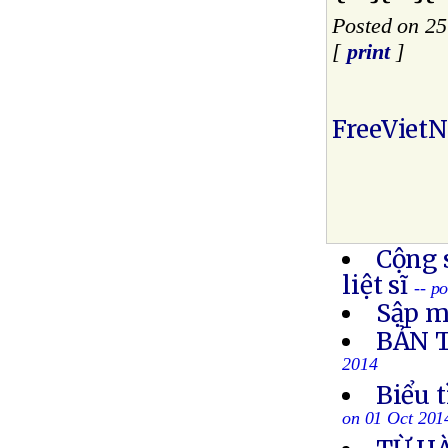
Posted on 2
[
print
]
FreeViet
Cộng 
liệt sĩ
-- p
Sập m
BẢN 
2014
Biểu 
on 01 Oct 201