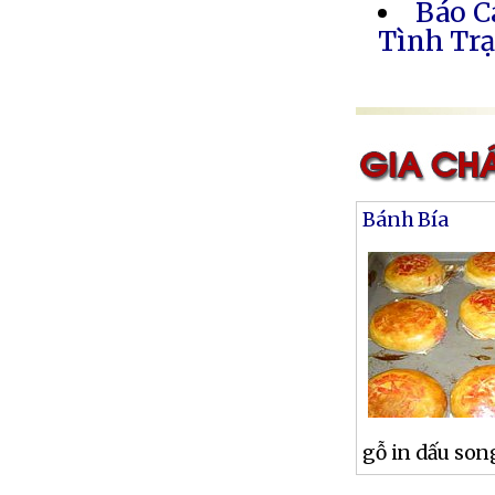
Báo C
Tình Trạ
Bánh Bía
gỗ in dấu son