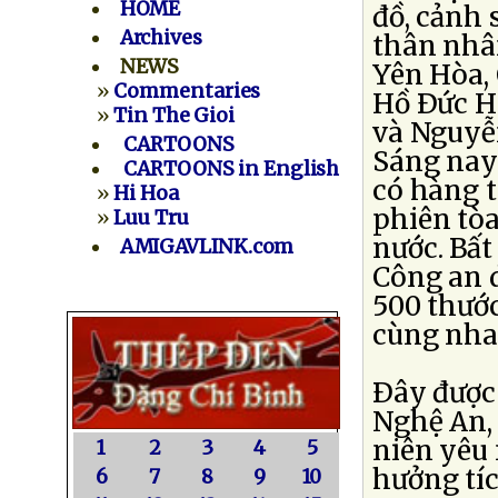
HOME
đồ, cảnh 
Archives
thân nhân
NEWS
Yên Hòa,
»
Commentaries
Hồ Ðức H
»
Tin The Gioi
và Nguyễ
CARTOONS
Sáng nay 
CARTOONS in English
có hàng 
»
Hi Hoa
phiên tòa
»
Luu Tru
nước. Bất
AMIGAVLINK.com
Công an 
500 thước
cùng nhau
Ðây được 
Nghệ An, 
niên yêu
1
2
3
4
5
hưởng tíc
6
7
8
9
10