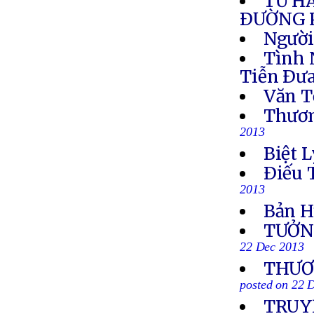
TỪ H
ÐƯỜNG 
Người
Tình 
Tiễn Ðưa
Văn T
Thươn
2013
Biệt L
Ðiếu 
2013
Bản H
TƯỞN
22 Dec 2013
THƯƠN
posted on 22 
TRUYỀ