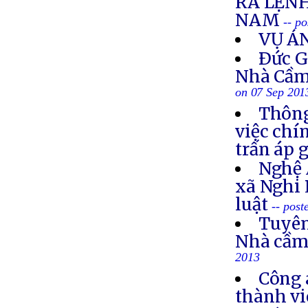
RA LỆNH
NAM
-- p
VỤ Á
Ðức G
Nhà Cầm
on 07 Sep 201
Thông
việc chí
trấn áp 
Nghệ 
xã Nghi 
luật
-- post
Tuyên
Nhà cầm
2013
Công 
thành vi