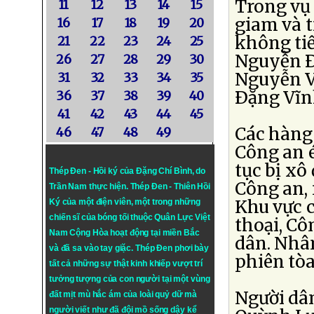
Trong vụ 
11
12
13
14
15
giam và t
16
17
18
19
20
không ti
21
22
23
24
25
Nguyễn 
26
27
28
29
30
Nguyễn V
31
32
33
34
35
Ðặng Vĩn
36
37
38
39
40
41
42
43
44
45
Các hàng
46
47
48
49
Công an é
tục bị xô
Thép Đen - Hồi ký của Đặng Chí Bình
, do
Công an,
Trần Nam thực hiện.
Thép Đen
- Thiên Hồi
Khu vực 
Ký của một điện viên, một trong những
chiến sĩ của bóng tối thuộc Quân Lực Việt
thoại, Cô
Nam Cộng Hòa hoạt động tại miền Bắc
dân. Nhâ
và đã sa vào tay giặc. Thép Đen phơi bày
phiên tòa
tất cả những sự thật kinh khiếp vượt trí
tưởng tượng của con người tại một vùng
Người dân
đất mịt mù hắc ám của loài quỷ dữ mà
người viết như đã đội mồ sống dậy kể