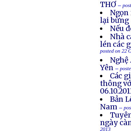
THƠ
-- po
Ngọn 
lại bừng
Nếu đ
Nhà c
lén các 
posted on 22 
Nghệ 
Yên
-- post
Các g
thông vớ
06.10.201
Bản L
Nam
-- po
Tuyên
ngày cà
2013