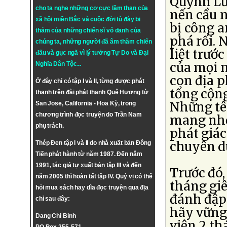
Quỳnh Lư
cho ta nghe những cơ cực lầm than của
nến cầu 
xã hội miền Bắc và cuộc đời tù đày bi
bị công a
thảm của những chiến sĩ vô danh của
phá rối. 
chúng ta, những người đã âm thầm chiến
liệt trướ
đấu và gục ngã vì lý tưởng
Tự Do
và
Đại
của mọi 
Nghĩa Dân Tộc
...
con địa 
Ở đây chỉ có tập I và II, từng được phát
tổng cộng
thanh trên đài phát thanh Quê Hương từ
Những tê
San Jose, California - Hoa Kỳ, trong
chương trình đọc truyện do Trần Nam
mang nhốt
phụ trách.
phát giá
chuyên d
Thép Đen tập I và II do nhà xuất bản Đông
Tiến phát hành từ năm 1987. Đến năm
1991, tác giả tự xuất bản tập III và đến
Trước đó,
năm 2005 thì hoàn tất tập IV. Quý vị có thể
tháng gi
hỏi mua sách hay dĩa đọc truyện qua địa
đánh đập
chỉ sau đây:
hãy vững
Dang Chi Binh
viện 2 th