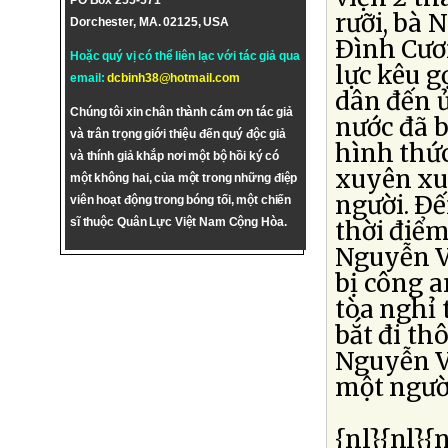
PO Box 255-571
rưỡi, bà
Dorchester, MA. 02125, USA
Ðình Cươn
Hoặc quý vị có thể liên lạc với tác giả qua
lực kêu g
email:
dcbinh38@hotmail.com
dân đến 
Chúng tôi xin chân thành cám ơn tác giả
nước đã b
và trân trọng giới thiệu đến quý độc giả
hình thứ
và thính giả khắp nơi một bộ hồi ký có
xuyên xu
một không hai, của một trong những điệp
người. Ðế
viên hoạt động trong bóng tối, một chiến
sĩ thuộc Quân Lực Việt Nam Cộng Hòa.
thời điểm
Nguyễn V
bị công a
tòa nghỉ 
bắt đi th
Nguyễn V
một ngườ
{nl}{nl}{n