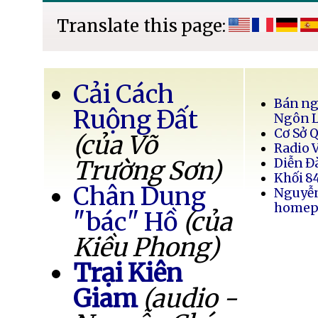
Translate this page:
Cải Cách
Bán ng
Ruộng Đất
Ngôn 
Cơ Sở 
(của Võ
Radio 
Trường Sơn)
Diễn Đ
Khối 8
Chân Dung
Nguyễ
homep
"bác" Hồ
(của
Kiều Phong)
Trại Kiên
Giam
(audio -