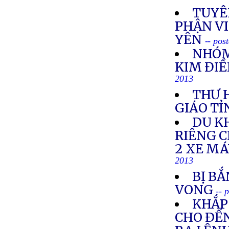
TUYÊ
PHẬN VI
YÊN
-- pos
NHÓM
KIM ĐIỀ
2013
THƯ 
GIÁO TỈ
DU K
RIÊNG 
2 XE M
2013
BỊ BẮ
VONG
-- 
KHẮP 
CHO ÐẾN