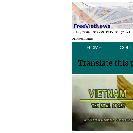
FreeVietNews
Fri Aug 07 2026 10:25:29 GMT+0000 (Coordin
Universal Time)
HOME
COLL
Translate this 