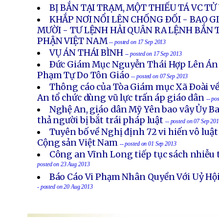
BỊ BẮN TẠI TRẠM, MỘT THIẾU TÁ VC T
KHẮP NƠI NỔI LÊN CHỐNG ÐỐI - BAO 
MƯỜI - TƯ LỆNH HẢI QUÂN RA LỆNH BẮN 
PHẬN VIỆT NAM
-- posted on 17 Sep 2013
VỤ ÁN THÁI BÌNH
-- posted on 17 Sep 2013
Ðức Giám Mục Nguyễn Thái Hợp Lên Án
Phạm Tự Do Tôn Giáo
-- posted on 07 Sep 2013
Thông cáo của Tòa Giám mục Xã Ðoài về
An tổ chức dùng vũ lực trấn áp giáo dân
-- po
Nghệ An, giáo dân Mỹ Yên bao vây Ủy B
thả người bị bắt trái pháp luật
-- posted on 07 Sep 20
Tuyên bố về Nghị định 72 vi hiến vô luậ
Cộng sản Việt Nam
-- posted on 01 Sep 2013
Công an Vĩnh Long tiếp tục sách nhiễu 
posted on 23 Aug 2013
Báo Cáo Vi Phạm Nhân Quyền Với Uỷ Hội
- posted on 20 Aug 2013