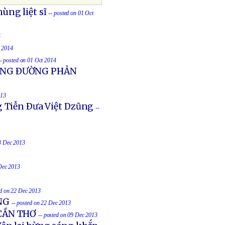
ùng liệt sĩ
-- posted on 01 Oct
4
t 2014
-- posted on 01 Oct 2014
UỐNG ÐƯỜNG PHẢN
013
g Tiễn Ðưa Việt Dzũng
--
23 Dec 2013
 Dec 2013
ed on 22 Dec 2013
NG
-- posted on 22 Dec 2013
 CẦN THƠ
-- posted on 09 Dec 2013