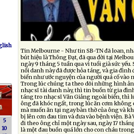
lish
Tin Melbourne - Như tin SB-TN đã loan, nhạ
bút hiệu là Thông Ðạt, đã qua đời tại Melbou
ngày 9 tháng 5 tuần qua vì tuổi già sức yếu.
nổi danh này đã được hỏa táng, và gia đình 
biển như ước nguyện của người quá cố vào n
Trong lúc chúng ta theo dõi những hình ản
nhạc sĩ tài danh này, thì tin buồn từ gia đìn
táng tro nhạc sĩ Văn Giảng ngoài biển, thì l
ông đã khóc ngất, trong lúc ăn cơm không 
mà muốn ăn tại ngay bàn thờ của ông và kh
bị lên cơn đau tim và đưa vào bệnh viện. Bà
5
đi theo ông chỉ một ngày sau, ngày 17 tháng 
10
là một đau buồn quá lớn cho con cháu trong