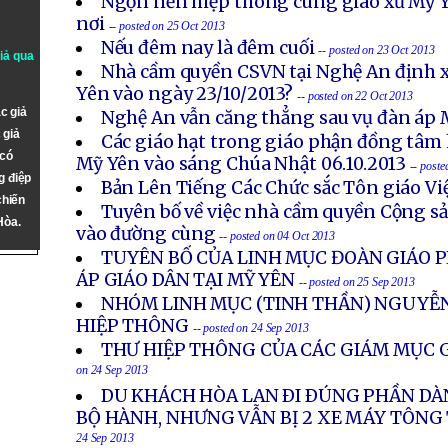
Ngọn nến hiệp thông cùng giáo xứ Mỹ Y
nơi
-- posted on 25 Oct 2013
Nếu đêm nay là đêm cuối
-- posted on 23 Oct 2013
giả qua
Nhà cầm quyền CSVN tại Nghệ An định x
Yên vào ngày 23/10/2013?
-- posted on 22 Oct 2013
c giả
Nghệ An vẫn căng thẳng sau vụ đàn áp 
 giả
Các giáo hạt trong giáo phận đồng tâm 
 có
Mỹ Yên vào sáng Chúa Nhật 06.10.2013
-- post
g điệp
Bản Lên Tiếng Các Chức sắc Tôn giáo V
chiến
Tuyên bố về việc nhà cầm quyền Cộng s
Hòa.
vào đường cùng
-- posted on 04 Oct 2013
TUYÊN BỐ CỦA LINH MỤC ĐOÀN GIÁO P
ÁP GIÁO DÂN TẠI MỸ YÊN
-- posted on 25 Sep 2013
NHÓM LINH MỤC (TINH THẦN) NGUYỄN
HIỆP THÔNG
-- posted on 24 Sep 2013
THƯ HIỆP THÔNG CỦA CÁC GIÁM MỤC G
on 24 Sep 2013
DU KHÁCH HÒA LAN ÐI ÐÚNG PHẦN DÀ
BỘ HÀNH, NHƯNG VẪN BỊ 2 XE MÁY TÔN
24 Sep 2013