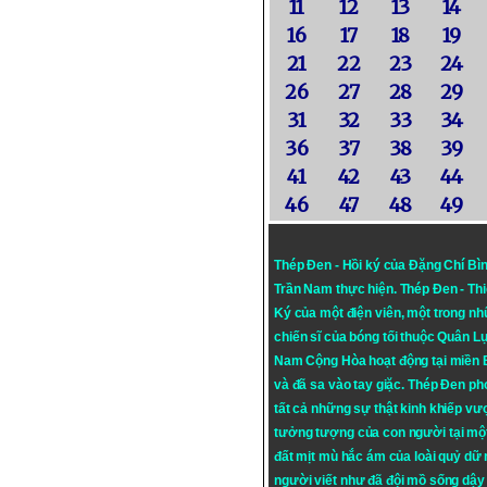
11
12
13
14
16
17
18
19
21
22
23
24
26
27
28
29
31
32
33
34
36
37
38
39
41
42
43
44
46
47
48
49
Thép Đen - Hồi ký của Đặng Chí Bì
Trần Nam thực hiện.
Thép Đen
- Th
Ký của một điện viên, một trong n
chiến sĩ của bóng tối thuộc Quân L
Nam Cộng Hòa hoạt động tại miền
và đã sa vào tay giặc. Thép Đen ph
tất cả những sự thật kinh khiếp vượ
tưởng tượng của con người tại mộ
đất mịt mù hắc ám của loài quỷ dữ
người viết như đã đội mồ sống dậy