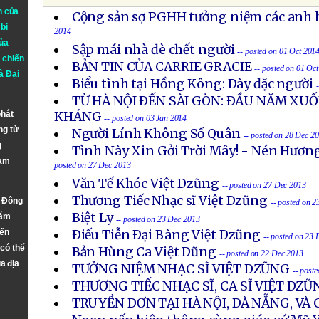
n của
Cộng sản sợ PGHH tưởng niệm các anh h
bi
2014
ủa
Sập mái nhà đè chết người
-- posted on 01 Oct 201
 chiến
BẢN TIN CỦA CARRIE GRACIE
-- posted on 01 Oc
à
Đại
Biểu tình tại Hồng Kông: Dày đặc người
TỪ HÀ NỘI ÐẾN SÀI GÒN: ÐẦU NĂM X
phát
KHÁNG
-- posted on 03 Jan 2014
ng từ
Người Lính Không Số Quân
-- posted on 28 Dec 2
g
Tình Này Xin Gởi Trời Mây! - Nén Hươn
Nam
posted on 27 Dec 2013
Văn Tế Khóc Việt Dzũng
-- posted on 27 Dec 2013
Thương Tiếc Nhạc sĩ Việt Dzũng
n Đông
-- posted on 
Biệt Ly
năm
-- posted on 23 Dec 2013
đến
Ðiếu Tiễn Ðại Bàng Việt Dzũng
-- posted on 23
 có thể
Bản Hùng Ca Việt Dũng
-- posted on 22 Dec 2013
a địa
TƯỞNG NIỆM NHẠC SĨ VIỆT DZŨNG
-- post
THƯƠNG TIẾC NHẠC SĨ, CA SĨ VIỆT DZŨ
TRUYỀN ÐƠN TẠI HÀ NỘI, ÐÀ NẴNG, VÀ