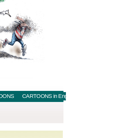
OONS
CARTOONS in English