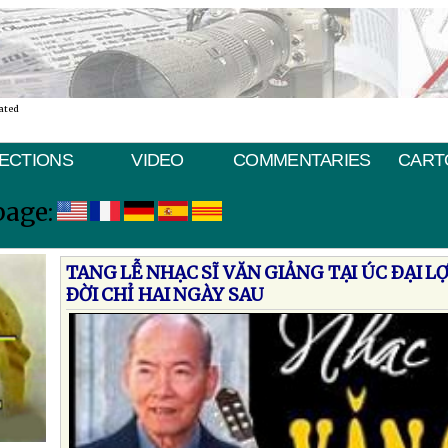
ated
ECTIONS
VIDEO
COMMENTARIES
CART
page:
TANG LỄ NHẠC SĨ VĂN GIẢNG TẠI ÚC ÐẠI LỢ
ÐỜI CHỈ HAI NGÀY SAU