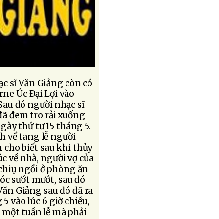
c sĩ Văn Giảng còn có
rne Úc Ðại Lợi vào
 Sau đó người nhạc sĩ
đã đem tro rải xuống
gày thứ tư 15 tháng 5.
h về tang lễ người
h cho biết sau khi thủy
úc về nhà, người vợ của
chiụ ngồi ở phòng ăn
óc sướt mướt, sau đó
 Văn Giảng sau đó đã ra
5 vào lúc 6 giờ chiều,
 một tuần lễ mà phải