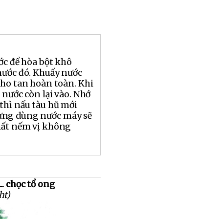
ớc để hòa bột khô
nước đó. Khuấy nước
cho tan hoàn toàn. Khi
t nước còn lại vào. Nhớ
thì nấu tàu hũ mới
ừng dùng nước máy sẽ
hất nếm vị không
.. chọc tổ ong
ht)