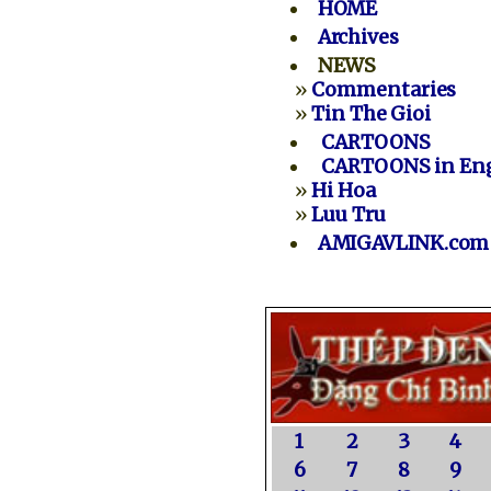
HOME
Archives
NEWS
»
Commentaries
»
Tin The Gioi
CARTOONS
CARTOONS in Eng
»
Hi Hoa
»
Luu Tru
AMIGAVLINK.com
1
2
3
4
6
7
8
9