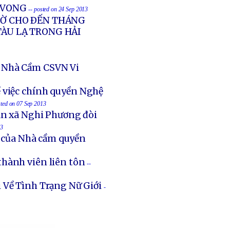
Ử VONG
-- posted on 24 Sep 2013
GIỜ CHO ÐẾN THÁNG
TÀU LẠ TRONG HẢI
 Nhà Cầm CSVN Vi
 việc chính quyền Nghệ
sted on 07 Sep 2013
an xã Nghi Phương đòi
13
t của Nhà cầm quyền
thành viên liên tôn
--
 Về Tình Trạng Nữ Giới
-