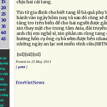
15
chịu hai cái tang.
20
Tin từ gia đình cho biết tang lễ bà quả phụ 
25
hành vào ngày hôm nay, và sau đó cũng sẽ đ
30
táng tro trên biển để cho hai người được gầ
35
xin thay mặt cho trung tâm Asia, đài truyền
40
anh chị em nghệ sĩ, xin phân ưu cùng tang 
hương hồn cụ ông cụ bà sớm được bên nhau 
45
những ngày an lạc nơi miền vĩnh cửu.(SBTN
{nl}{nl}{nl}
nh
, do
Posted on 25 May 2013
iên Hồi
[
print
]
hững
ực Việt
 Bắc
FreeVietNews
ơi bày
t trí
t vùng
 mà
 kể