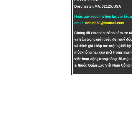
PO Box 255-571
Dorchester, MA. 02125, USA
Hoặc quý vị có thể liên lạc với tác 
email:
dcbinh38@hotmail.com
Chúng tôi xin chân thành cám ơn tá
và trân trọng giới thiệu đến quý độc
và thính giả khắp nơi một bộ hồi ký
một không hai, của một trong nhữn
viên hoạt động trong bóng tối, một 
sĩ thuộc Quân Lực Việt Nam Cộng 