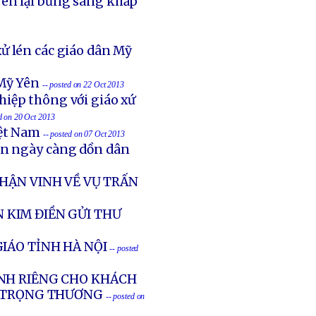
ên lại bừng sáng khắp
ử lén các giáo dân Mỹ
Mỹ Yên
-- posted on 22 Oct 2013
hiệp thông với giáo xứ
ed on 20 Oct 2013
iệt Nam
-- posted on 07 Oct 2013
ản ngày càng dồn dân
HẬN VINH VỀ VỤ TRẤN
 KIM ĐIỀN GỬI THƯ
IÁO TỈNH HÀ NỘI
-- posted
NH RIÊNG CHO KHÁCH
G TRỌNG THƯƠNG
-- posted on