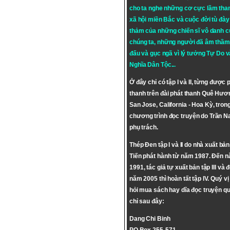
cho ta nghe những cơ cực lầm tha
xã hội miền Bắc và cuộc đời tù đày 
thảm của những chiến sĩ vô danh c
chúng ta, những người đã âm thầm
đấu và gục ngã vì lý tưởng
Tự Do
v
Nghĩa Dân Tộc
...
Ở đây chỉ có tập I và II, từng được 
thanh trên đài phát thanh Quê Hươ
San Jose, California - Hoa Kỳ, tron
chương trình đọc truyện do Trần 
phụ trách.
Thép Đen tập I và II do nhà xuất bả
Tiến phát hành từ năm 1987. Đến 
1991, tác giả tự xuất bản tập III và 
năm 2005 thì hoàn tất tập IV. Quý vị
hỏi mua sách hay dĩa đọc truyện qu
chỉ sau đây:
Dang Chi Binh