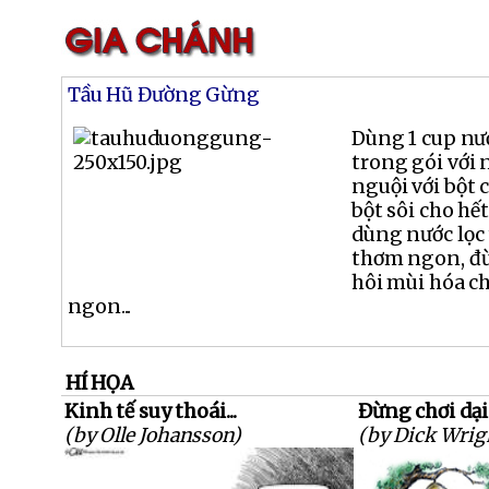
Tầu Hũ Đường Gừng
Dùng 1 cup nư
trong gói với 
nguội với bột 
bột sôi cho hế
dùng nước lọc 
thơm ngon, đ
hôi mùi hóa c
ngon...
HÍ HỌA
Kinh tế suy thoái...
Đừng chơi dại.
(by Olle Johansson)
(by Dick Wrig