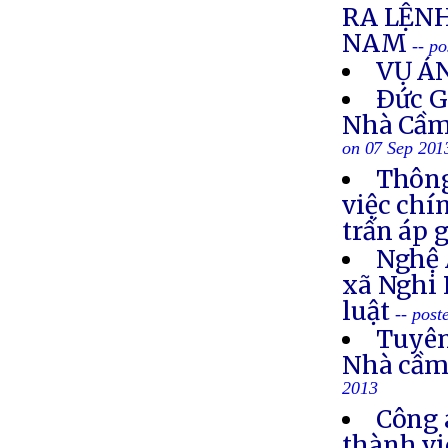
RA LỆNH
NAM
-- p
VỤ Á
Ðức G
Nhà Cầm
on 07 Sep 201
Thông
việc chí
trấn áp 
Nghệ 
xã Nghi 
luật
-- post
Tuyên
Nhà cầm
2013
Công 
thành vi