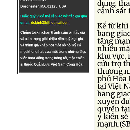
PO Box 255-571
dụng, th
Dorchester, MA. 02125, USA
cảnh sát 
Hoặc quý vị có thể liên lạc với tác giả qua
email:
dcbinh38@hotmail.com
Kể từ kh
bang giao
Chúng tôi xin chân thành cám ơn tác giả
tăng mạn
và trân trọng giới thiệu đến quý độc giả
và thính giả khắp nơi một bộ hồi ký có
nhiều mặt
một không hai, của một trong những điệp
khu vực, 
viên hoạt động trong bóng tối, một chiến
cứu trợ t
sĩ thuộc Quân Lực Việt Nam Cộng Hòa.
thương mạ
phủ Hoa K
tại Việt 
bang giao
xuyên đư
quyền tạ
ý kiến s
mạnh.(S