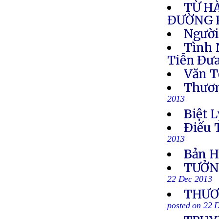
TỪ H
ÐƯỜNG 
Người
Tình 
Tiễn Ðưa
Văn T
Thươn
2013
Biệt L
Ðiếu 
2013
Bản H
TƯỞN
22 Dec 2013
THƯƠN
posted on 22 