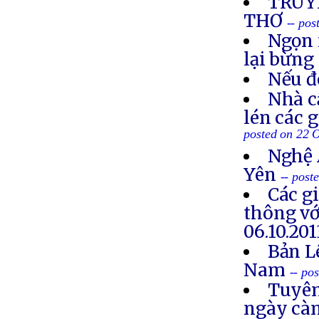
TRUYỀ
THƠ
-- po
Ngọn 
lại bừng
Nếu đ
Nhà c
lén các 
posted on 22 
Nghệ 
Yên
-- post
Các g
thông vớ
06.10.201
Bản L
Nam
-- po
Tuyên
ngày cà