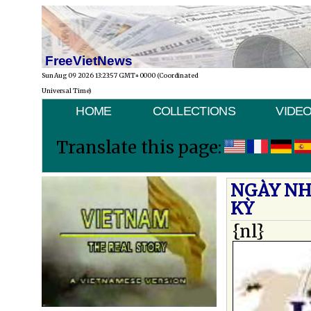
FreeVietNews
Sun Aug 09 2026 13:23:57 GMT+0000 (Coordinated
Universal Time)
HOME
COLLECTIONS
VIDE
Translate this page:
NGÀY NH
KỲ
{nl}