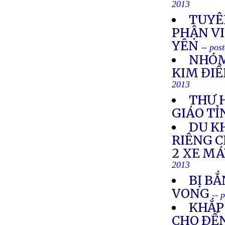
2013
TUYÊ
PHẬN VI
YÊN
-- pos
NHÓM
KIM ĐIỀ
2013
THƯ 
GIÁO TỈ
DU K
RIÊNG 
2 XE M
2013
BỊ BẮ
VONG
-- 
KHẮP 
CHO ÐẾN