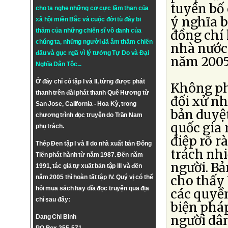
tuyên bố 
cho ta nghe những cơ cực lầm than của
ý nghĩa b
xã hội miền Bắc và cuộc đời tù đày bi
thảm của những chiến sĩ vô danh của
đồng chí 
chúng ta, những người đã âm thầm chiến
nhà nước.
đấu và gục ngã vì lý tưởng
Tự Do
và
Đại
năm 2005
Nghĩa Dân Tộc
...
Ở đây chỉ có tập I và II, từng được phát
Không phả
thanh trên đài phát thanh Quê Hương từ
đối xử n
San Jose, California - Hoa Kỳ, trong
bản duyệ
chương trình đọc truyện do Trần Nam
quốc gia 
phụ trách.
điệp rõ r
Thép Đen tập I và II do nhà xuất bản Đông
trách nh
Tiến phát hành từ năm 1987. Đến năm
người. Bả
1991, tác giả tự xuất bản tập III và đến
cho thấy 
năm 2005 thì hoàn tất tập IV. Quý vị có thể
hỏi mua sách hay dĩa đọc truyện qua địa
các quyền
chỉ sau đây:
biện pháp
người dâ
Dang Chi Binh