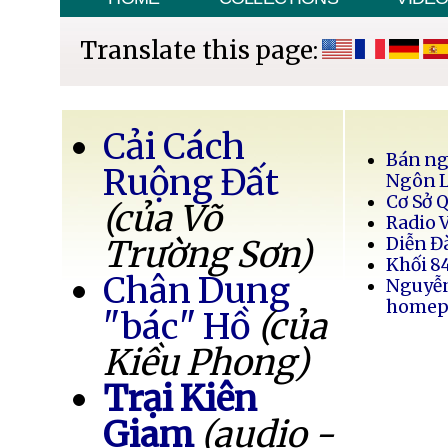
Translate this page:
Cải Cách
Bán ng
Ruộng Đất
Ngôn 
Cơ Sở 
(của Võ
Radio 
Trường Sơn)
Diễn Đ
Khối 8
Chân Dung
Nguyễ
homep
"bác" Hồ
(của
Kiều Phong)
Trại Kiên
Giam
(audio -