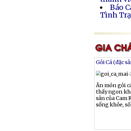
Báo C
Tình Trạ
Gỏi Cá (đặc s
Ăn món gỏi cá
thấy ngon khẩ
sản của Cam 
sống khỏe, số