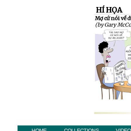
HÍ HỌA
Mợ cứ nói về 
(by Gary McCo
HOME
COLLECTIONS
VIDE