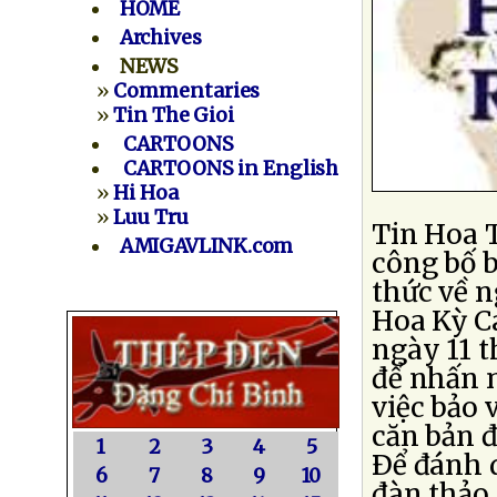
HOME
Archives
NEWS
»
Commentaries
»
Tin The Gioi
CARTOONS
CARTOONS in English
»
Hi Hoa
»
Luu Tru
Tin Hoa 
AMIGAVLINK.com
công bố 
thức về 
Hoa Kỳ C
ngày 11 
để nhấn 
việc bảo
căn bản đ
1
2
3
4
5
Ðể đánh d
6
7
8
9
10
đàn thảo 