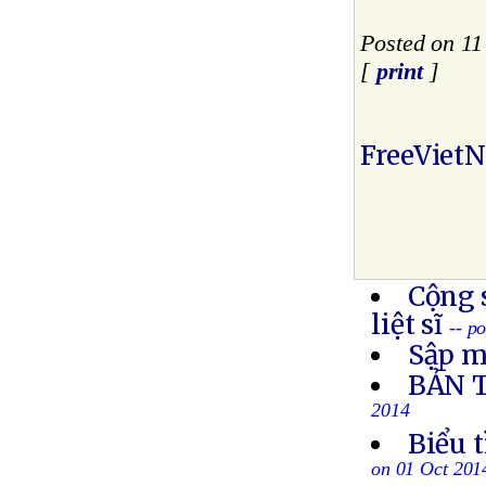
Posted on 1
[
print
]
FreeViet
Cộng 
liệt sĩ
-- p
Sập m
BẢN 
2014
Biểu 
on 01 Oct 201