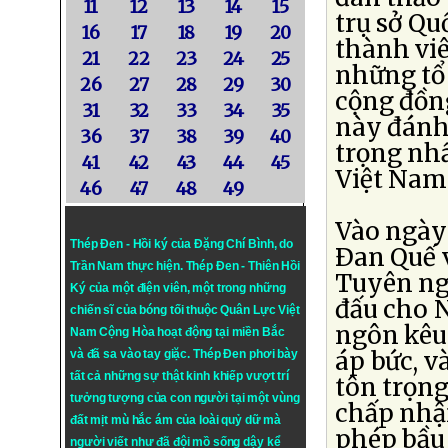
11
12
13
14
15
trụ sở Qu
16
17
18
19
20
thành viê
21
22
23
24
25
những tổ 
26
27
28
29
30
cộng đồn
31
32
33
34
35
này đánh
36
37
38
39
40
trọng nhấ
41
42
43
44
45
Việt Nam
46
47
48
49
Vào ngày 
Thép Đen - Hồi ký của Đặng Chí Bình
, do
Ðan Quế 
Trần Nam thực hiện.
Thép Đen
- Thiên Hồi
Tuyên ng
Ký của một điện viên, một trong những
đấu cho 
chiến sĩ của bóng tối thuộc Quân Lực Việt
ngôn kêu
Nam Cộng Hòa hoạt động tại miền Bắc
áp bức, v
và đã sa vào tay giặc. Thép Đen phơi bày
tất cả những sự thật kinh khiếp vượt trí
tôn trọn
tưởng tượng của con người tại một vùng
chấp nhận
đất mịt mù hắc ám của loài quỷ dữ mà
phép bầu 
người viết như đã đội mồ sống dậy kể