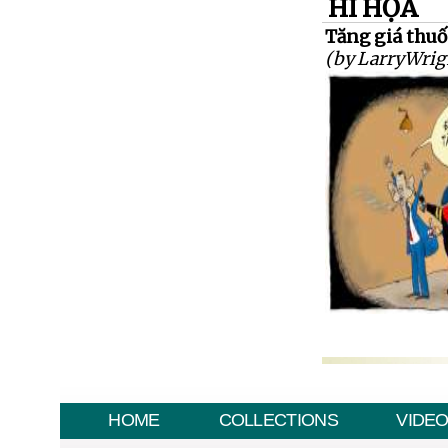
HÍ HỌA
Tăng giá thuốc 
(by LarryWrig
HOME
COLLECTIONS
VIDE