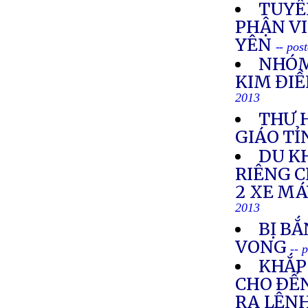
TUYÊ
PHẬN VI
YÊN
-- pos
NHÓM
KIM ĐIỀ
2013
THƯ 
GIÁO TỈ
DU K
RIÊNG 
2 XE M
2013
BỊ BẮ
VONG
-- 
KHẮP 
CHO ÐẾN
RA LỆNH