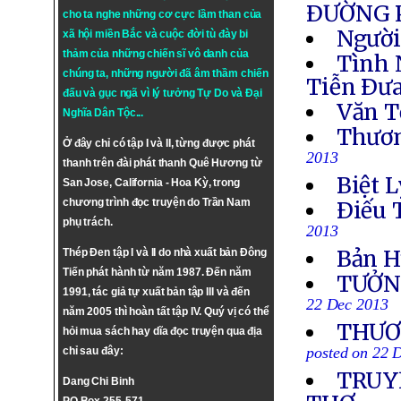
ÐƯỜNG 
cho ta nghe những cơ cực lầm than của
Người
xã hội miền Bắc và cuộc đời tù đày bi
thảm của những chiến sĩ vô danh của
Tình 
chúng ta, những người đã âm thầm chiến
Tiễn Ðưa
đấu và gục ngã vì lý tưởng
Tự Do
và
Đại
Văn T
Nghĩa Dân Tộc
...
Thươn
Ở đây chỉ có tập I và II, từng được phát
2013
thanh trên đài phát thanh Quê Hương từ
Biệt L
San Jose, California - Hoa Kỳ, trong
chương trình đọc truyện do Trần Nam
Ðiếu 
phụ trách.
2013
Bản H
Thép Đen tập I và II do nhà xuất bản Đông
Tiến phát hành từ năm 1987. Đến năm
TƯỞN
1991, tác giả tự xuất bản tập III và đến
22 Dec 2013
năm 2005 thì hoàn tất tập IV. Quý vị có thể
THƯƠN
hỏi mua sách hay dĩa đọc truyện qua địa
posted on 22 
chỉ sau đây:
TRUYỀ
Dang Chi Binh