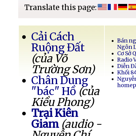
Translate this page:
Cải Cách
Bán ng
Ruộng Đất
Ngôn 
Cơ Sở 
(của Võ
Radio 
Trường Sơn)
Diễn Đ
Khối 8
Chân Dung
Nguyễ
homep
"bác" Hồ
(của
Kiều Phong)
Trại Kiên
Giam
(audio -
Nguyễn Chí