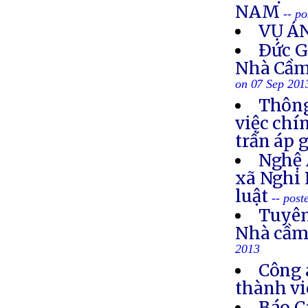
NAM
-- p
VỤ Á
Ðức G
Nhà Cầm
on 07 Sep 201
Thông
việc chí
trấn áp 
Nghệ 
xã Nghi 
luật
-- post
Tuyên
Nhà cầm
2013
Công 
thành vi
Báo C