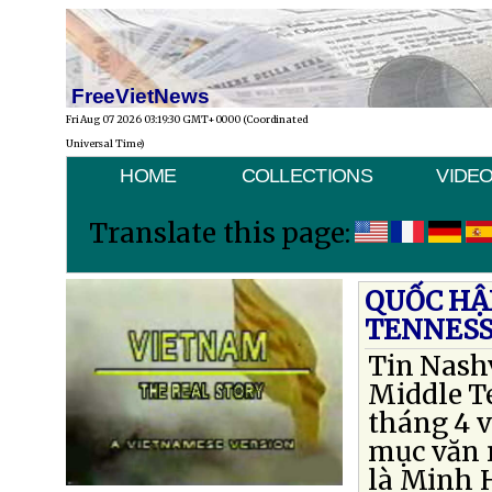
FreeVietNews
Fri Aug 07 2026 03:19:30 GMT+0000 (Coordinated
Universal Time)
HOME
COLLECTIONS
VIDE
Translate this page:
QUỐC HẬ
TENNES
Tin Nashv
Middle Te
tháng 4 v
mục văn 
là Minh H