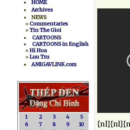
HOME
Archives
NEWS
»
Commentaries
»
Tin The Gioi
CARTOONS
CARTOONS in English
»
Hi Hoa
»
Luu Tru
AMIGAVLINK.com
1
2
3
4
5
{nl}{nl}{n
6
7
8
9
10