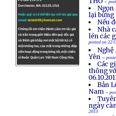
THƠ
PO Box 255-571
-- po
Dorchester, MA. 02125, USA
Ngọn 
lại bừng
Hoặc quý vị có thể liên lạc với tác giả qua
Nếu đ
email:
dcbinh38@hotmail.com
Nhà c
Chúng tôi xin chân thành cám ơn tác giả
lén các 
và trân trọng giới thiệu đến quý độc giả
và thính giả khắp nơi một bộ hồi ký có
posted on 22 
một không hai, của một trong những điệp
Nghệ 
viên hoạt động trong bóng tối, một chiến
Yên
-- post
sĩ thuộc Quân Lực Việt Nam Cộng Hòa.
Các g
thông vớ
06.10.201
Bản L
Nam
-- po
Tuyên
ngày cà
2013