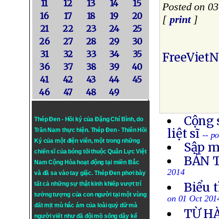
11
12
13
14
15
Posted on 0
16
17
18
19
20
[
print
]
21
22
23
24
25
26
27
28
29
30
31
32
33
34
35
FreeViet
36
37
38
39
40
41
42
43
44
45
46
47
48
49
Cộng 
Thép Đen - Hồi ký của Đặng Chí Bình
, do
liệt sĩ
Trần Nam thực hiện.
Thép Đen
- Thiên Hồi
-- p
Ký của một điện viên, một trong những
Sập m
chiến sĩ của bóng tối thuộc Quân Lực Việt
BẢN 
Nam Cộng Hòa hoạt động tại miền Bắc
2014
và đã sa vào tay giặc. Thép Đen phơi bày
Biểu 
tất cả những sự thật kinh khiếp vượt trí
tưởng tượng của con người tại một vùng
on 01 Oct 201
đất mịt mù hắc ám của loài quỷ dữ mà
TỪ H
người viết như đã đội mồ sống dậy kể