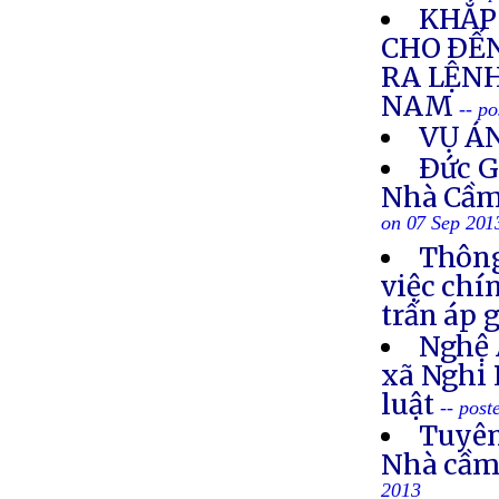
KHẮP 
CHO ÐẾN
RA LỆNH
NAM
-- p
VỤ Á
Ðức G
Nhà Cầm
on 07 Sep 201
Thông
việc chí
trấn áp 
Nghệ 
xã Nghi 
luật
-- post
Tuyên
Nhà cầm
2013