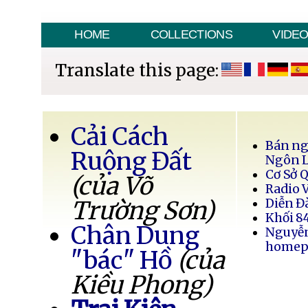
HOME
COLLECTIONS
VIDE
Translate this page:
Cải Cách
Bán ng
Ruộng Đất
Ngôn 
Cơ Sở 
(của Võ
Radio 
Trường Sơn)
Diễn Đ
Khối 8
Chân Dung
Nguyễ
homep
"bác" Hồ
(của
Kiều Phong)