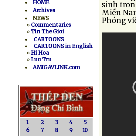
HOME
sinh tro
Archives
Miền Nam
NEWS
Phóng viê
»
Commentaries
»
Tin The Gioi
CARTOONS
CARTOONS in English
»
Hi Hoa
»
Luu Tru
AMIGAVLINK.com
1
2
3
4
5
6
7
8
9
10