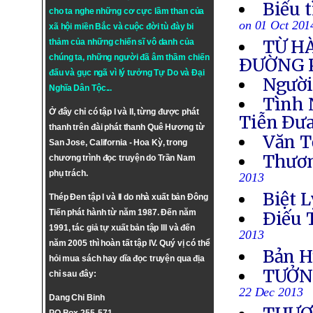
Biểu 
cho ta nghe những cơ cực lầm than của
on 01 Oct 201
xã hội miền Bắc và cuộc đời tù đày bi
TỪ H
thảm của những chiến sĩ vô danh của
chúng ta, những người đã âm thầm chiến
ÐƯỜNG 
đấu và gục ngã vì lý tưởng
Tự Do
và
Đại
Người
Nghĩa Dân Tộc
...
Tình 
Ở đây chỉ có tập I và II, từng được phát
Tiễn Ðưa
thanh trên đài phát thanh Quê Hương từ
Văn T
San Jose, California - Hoa Kỳ, trong
Thươn
chương trình đọc truyện do Trần Nam
phụ trách.
2013
Biệt L
Thép Đen tập I và II do nhà xuất bản Đông
Tiến phát hành từ năm 1987. Đến năm
Ðiếu 
1991, tác giả tự xuất bản tập III và đến
2013
năm 2005 thì hoàn tất tập IV. Quý vị có thể
Bản H
hỏi mua sách hay dĩa đọc truyện qua địa
TƯỞN
chỉ sau đây:
22 Dec 2013
Dang Chi Binh