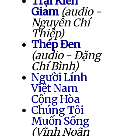
Trại Kiên
Giam
(audio -
Nguyễn Chí
Thiệp)
Thép Đen
(audio - Đặng
Chí Bình)
Người Lính
Việt Nam
Cộng Hòa
Chúng Tôi
Muốn Sống
(Vĩnh Noãn