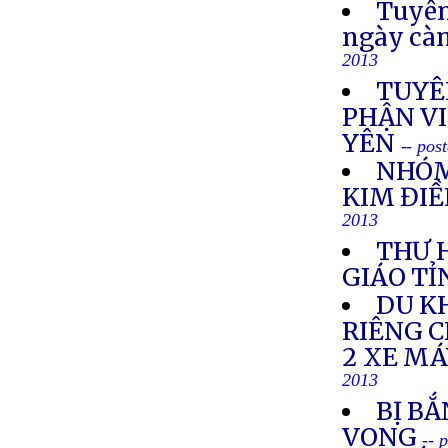
Tuyên
ngày cà
2013
TUYÊ
PHẬN VI
YÊN
-- pos
NHÓM
KIM ĐIỀ
2013
THƯ 
GIÁO TỈ
DU K
RIÊNG 
2 XE M
2013
BỊ BẮ
VONG
-- 