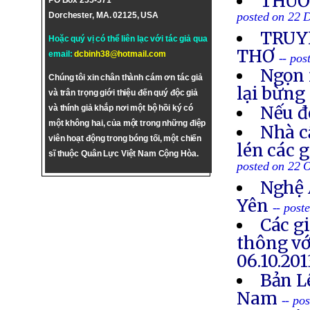
THƯƠN
PO Box 255-571
posted on 22 
Dorchester, MA. 02125, USA
TRUYỀ
Hoặc quý vị có thể liên lạc với tác giả qua
THƠ
email:
dcbinh38@hotmail.com
-- po
Ngọn 
Chúng tôi xin chân thành cám ơn tác giả
lại bừng
và trân trọng giới thiệu đến quý độc giả
Nếu đ
và thính giả khắp nơi một bộ hồi ký có
một không hai, của một trong những điệp
Nhà c
viên hoạt động trong bóng tối, một chiến
lén các 
sĩ thuộc Quân Lực Việt Nam Cộng Hòa.
posted on 22 
Nghệ 
Yên
-- post
Các g
thông vớ
06.10.201
Bản L
Nam
-- po