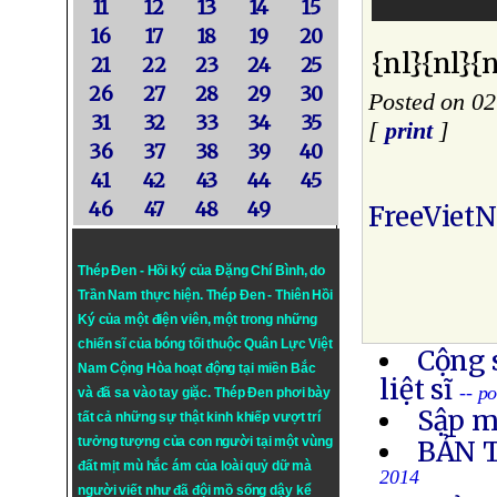
11
12
13
14
15
16
17
18
19
20
{nl}{nl}{n
21
22
23
24
25
26
27
28
29
30
Posted on 0
31
32
33
34
35
[
print
]
36
37
38
39
40
41
42
43
44
45
46
47
48
49
FreeViet
Thép Đen - Hồi ký của Đặng Chí Bình
, do
Trần Nam thực hiện.
Thép Đen
- Thiên Hồi
Ký của một điện viên, một trong những
chiến sĩ của bóng tối thuộc Quân Lực Việt
Cộng 
Nam Cộng Hòa hoạt động tại miền Bắc
liệt sĩ
-- p
và đã sa vào tay giặc. Thép Đen phơi bày
Sập m
tất cả những sự thật kinh khiếp vượt trí
tưởng tượng của con người tại một vùng
BẢN 
đất mịt mù hắc ám của loài quỷ dữ mà
2014
người viết như đã đội mồ sống dậy kể