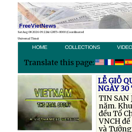
FreeVietNews
Sat Aug 08 2026 09:22:41 GMT+0000 (Coordinated
Universal Time)
HOME
COLLECTIONS
VIDE
Translate this page:
LỄ GIỖ 
NGÀY 30
TIN SAN 
năm. Khu
đều Tổ C
VNCH để 
và Tưởng