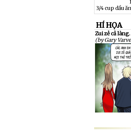
3/4 cup dầu ă
HÍ HỌA
Zui zẻ cả làng.
(by Gary Varve