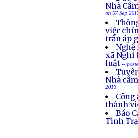
Nhà Cầm
on 07 Sep 201
Thông
việc chí
trấn áp 
Nghệ 
xã Nghi 
luật
-- post
Tuyên
Nhà cầm
2013
Công 
thành vi
Báo C
Tình Trạ