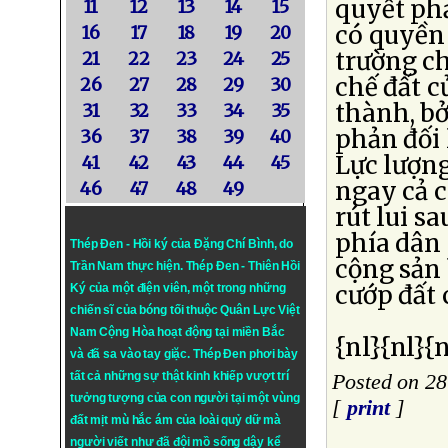
quyết phả
11
12
13
14
15
có quyền 
16
17
18
19
20
trường ch
21
22
23
24
25
chế đất c
26
27
28
29
30
thành, bở
31
32
33
34
35
phản đối 
36
37
38
39
40
Lực lượn
41
42
43
44
45
ngay cả 
46
47
48
49
rút lui s
phía dân
Thép Đen - Hồi ký của Đặng Chí Bình
, do
cộng sản 
Trần Nam thực hiện.
Thép Đen
- Thiên Hồi
cướp đất
Ký của một điện viên, một trong những
chiến sĩ của bóng tối thuộc Quân Lực Việt
Nam Cộng Hòa hoạt động tại miền Bắc
{nl}{nl}{n
và đã sa vào tay giặc. Thép Đen phơi bày
tất cả những sự thật kinh khiếp vượt trí
Posted on 28
tưởng tượng của con người tại một vùng
[
print
]
đất mịt mù hắc ám của loài quỷ dữ mà
người viết như đã đội mồ sống dậy kể