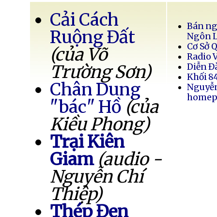
Cải Cách
Bán ng
Ruộng Đất
Ngôn 
Cơ Sở 
(của Võ
Radio 
Trường Sơn)
Diễn Đ
Khối 8
Chân Dung
Nguyễ
homep
"bác" Hồ
(của
Kiều Phong)
Trại Kiên
Giam
(audio -
Nguyễn Chí
Thiệp)
Thép Đen