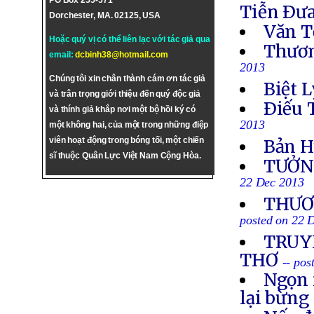
PO Box 255-571
Tiễn Ðưa
Dorchester, MA. 02125, USA
Văn T
Hoặc quý vị có thể liên lạc với tác giả qua
Thươn
email:
dcbinh38@hotmail.com
2013
Chúng tôi xin chân thành cám ơn tác giả
Biệt L
và trân trọng giới thiệu đến quý độc giả
Ðiếu 
và thính giả khắp nơi một bộ hồi ký có
2013
một không hai, của một trong những điệp
viên hoạt động trong bóng tối, một chiến
Bản H
sĩ thuộc Quân Lực Việt Nam Cộng Hòa.
TƯỞN
22 Dec 2013
THƯƠN
posted on 22 
TRUYỀ
THƠ
-- po
Ngọn 
lại bừng