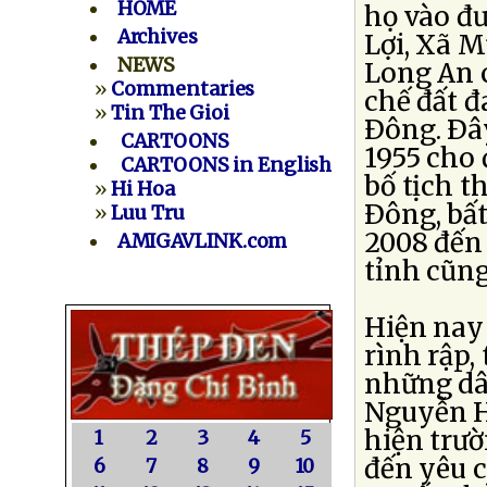
HOME
họ vào đ
Archives
Lợi, Xã 
NEWS
Long An 
»
Commentaries
chế đất đ
»
Tin The Gioi
Ðông. Ðây
CARTOONS
1955 cho
CARTOONS in English
bố tịch t
»
Hi Hoa
Ðông, bất
»
Luu Tru
2008 đến
AMIGAVLINK.com
tỉnh cũng
Hiện nay
rình rập,
những dân
Nguyễn H
hiện trườ
1
2
3
4
5
đến yêu c
6
7
8
9
10