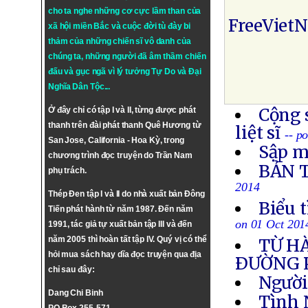
cho ta nghe những cơ cực lầm than của
FreeViet
xã hội miền Bắc và cuộc đời tù đày bi
thảm của những chiến sĩ vô danh của
chúng ta, những người đã âm thầm chiến
đấu và gục ngã vì lý tưởng
Tự Do
và
Đại
Nghĩa Dân Tộc
...
Cộng 
Ở đây chỉ có tập I và II, từng được phát
thanh trên đài phát thanh Quê Hương từ
liệt sĩ
-- p
San Jose, California - Hoa Kỳ, trong
Sập m
chương trình đọc truyện do Trần Nam
BẢN 
phụ trách.
2014
Thép Đen tập I và II do nhà xuất bản Đông
Biểu 
Tiến phát hành từ năm 1987. Đến năm
on 01 Oct 201
1991, tác giả tự xuất bản tập III và đến
năm 2005 thì hoàn tất tập IV. Quý vị có thể
TỪ H
hỏi mua sách hay dĩa đọc truyện qua địa
ÐƯỜNG 
chỉ sau đây:
Người
Dang Chi Binh
Tình 