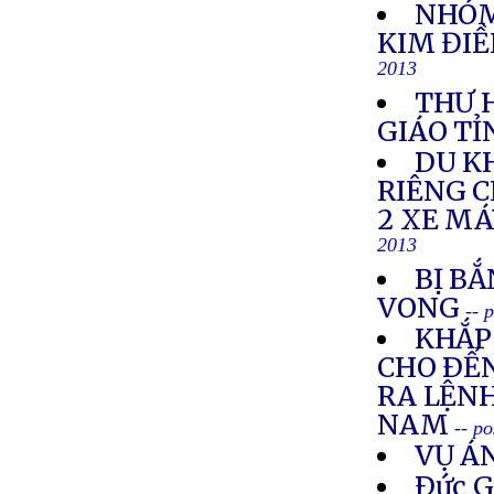
NHÓM
KIM ĐIỀ
2013
THƯ 
GIÁO TỈ
DU K
RIÊNG 
2 XE M
2013
BỊ BẮ
VONG
-- 
KHẮP 
CHO ÐẾN
RA LỆNH
NAM
-- p
VỤ Á
Ðức G