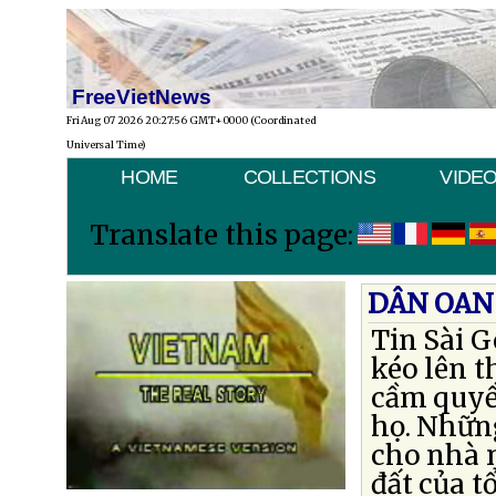
FreeVietNews
Fri Aug 07 2026 20:27:56 GMT+0000 (Coordinated
Universal Time)
HOME
COLLECTIONS
VIDE
Translate this page:
DÂN OAN
Tin Sài 
kéo lên t
cầm quyề
họ. Nhữn
cho nhà n
đất của t