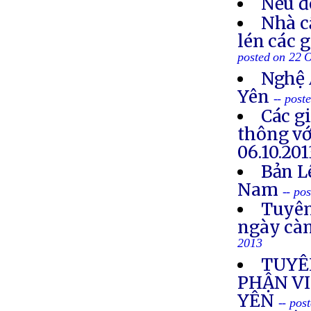
Nếu đ
Nhà c
lén các 
posted on 22 
Nghệ 
Yên
-- post
Các g
thông vớ
06.10.201
Bản L
Nam
-- po
Tuyên
ngày cà
2013
TUYÊ
PHẬN VI
YÊN
-- pos