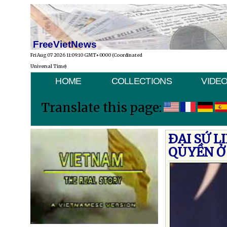
FreeVietNews
Fri Aug 07 2026 11:09:10 GMT+0000 (Coordinated
Universal Time)
HOME
COLLECTIONS
VIDE
Translate this page:
ÐẠI SỨ L
QUYỀN Ở