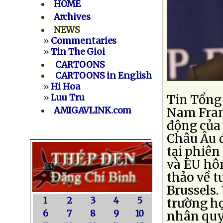
HOME
Archives
NEWS
»
Commentaries
»
Tin The Gioi
CARTOONS
CARTOONS in English
»
Hi Hoa
»
Luu Tru
Tin Tổng 
AMIGAVLINK.com
Nam Franz
động của 
Châu Âu đ
tại phiên
và EU hôm
thảo về t
Brussels.
1
2
3
4
5
trường hợ
6
7
8
9
10
nhân quy