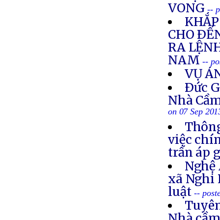
VONG
-- 
KHẮP 
CHO ÐẾN
RA LỆNH
NAM
-- p
VỤ Á
Ðức G
Nhà Cầm
on 07 Sep 201
Thông
việc chí
trấn áp 
Nghệ 
xã Nghi 
luật
-- post
Tuyên
Nhà cầm