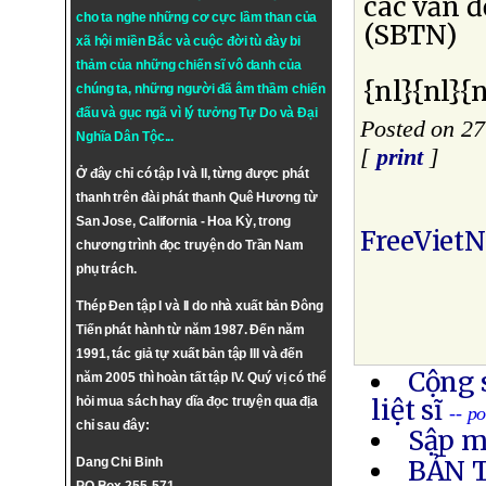
các vấn 
cho ta nghe những cơ cực lầm than của
(SBTN)
xã hội miền Bắc và cuộc đời tù đày bi
thảm của những chiến sĩ vô danh của
{nl}{nl}{n
chúng ta, những người đã âm thầm chiến
đấu và gục ngã vì lý tưởng
Tự Do
và
Đại
Posted on 27
Nghĩa Dân Tộc
...
[
print
]
Ở đây chỉ có tập I và II, từng được phát
thanh trên đài phát thanh Quê Hương từ
San Jose, California - Hoa Kỳ, trong
FreeViet
chương trình đọc truyện do Trần Nam
phụ trách.
Thép Đen tập I và II do nhà xuất bản Đông
Tiến phát hành từ năm 1987. Đến năm
1991, tác giả tự xuất bản tập III và đến
Cộng 
năm 2005 thì hoàn tất tập IV. Quý vị có thể
hỏi mua sách hay dĩa đọc truyện qua địa
liệt sĩ
-- p
chỉ sau đây:
Sập m
Dang Chi Binh
BẢN 