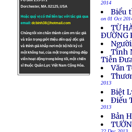
PO Box 255-571
2014
Dorchester, MA. 02125, USA
Biểu 
Hoặc quý vị có thể liên lạc với tác giả qua
on 01 Oct 201
email:
dcbinh38@hotmail.com
TỪ H
Chúng tôi xin chân thành cám ơn tác giả
ÐƯỜNG 
và trân trọng giới thiệu đến quý độc giả
Người
và thính giả khắp nơi một bộ hồi ký có
Tình 
một không hai, của một trong những điệp
Tiễn Ðưa
viên hoạt động trong bóng tối, một chiến
sĩ thuộc Quân Lực Việt Nam Cộng Hòa.
Văn T
Thươn
2013
Biệt L
Ðiếu 
2013
Bản H
TƯỞN