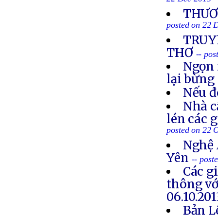
22 Dec 2013
THƯƠN
posted on 22 
TRUYỀ
THƠ
-- po
Ngọn 
lại bừng
Nếu đ
Nhà c
lén các 
posted on 22 
Nghệ 
Yên
-- post
Các g
thông vớ
06.10.201
Bản L