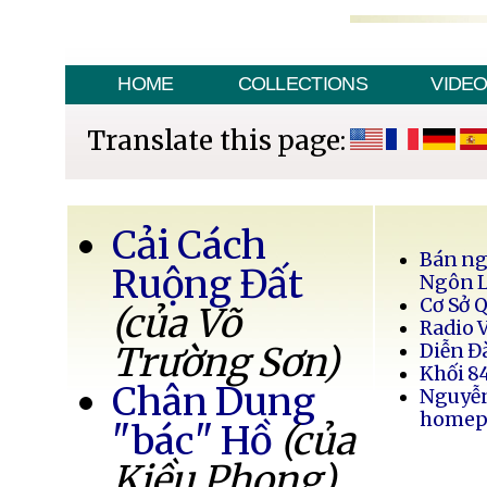
HOME
COLLECTIONS
VIDE
Translate this page:
Cải Cách
Bán ng
Ruộng Đất
Ngôn 
Cơ Sở 
(của Võ
Radio 
Trường Sơn)
Diễn Đ
Khối 8
Chân Dung
Nguyễ
homep
"bác" Hồ
(của
Kiều Phong)