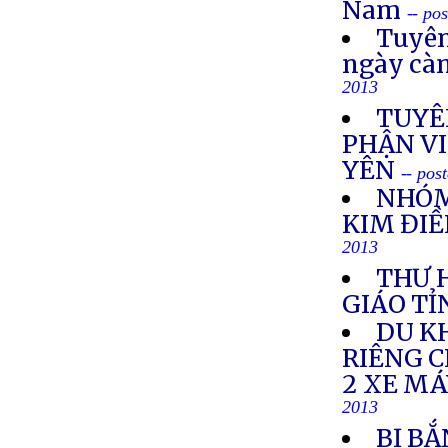
Nam
-- po
Tuyên
ngày cà
2013
TUYÊ
PHẬN VI
YÊN
-- pos
NHÓM
KIM ĐIỀ
2013
THƯ 
GIÁO TỈ
DU K
RIÊNG 
2 XE M
2013
BỊ BẮ