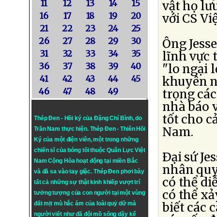
11
12
13
14
15
vật họ lư
16
17
18
19
20
với CS Vi
21
22
23
24
25
26
27
28
29
30
Ông Jesse
31
32
33
34
35
lĩnh vực 
36
37
38
39
40
"lo ngại 
41
42
43
44
45
khuyên n
46
47
48
49
trọng các
nhà báo v
tốt cho c
Thép Đen - Hồi ký của Đặng Chí Bình
, do
Nam.
Trần Nam thực hiện.
Thép Đen
- Thiên Hồi
Ký của một điện viên, một trong những
chiến sĩ của bóng tối thuộc Quân Lực Việt
Ðại sứ Je
Nam Cộng Hòa hoạt động tại miền Bắc
nhân quy
và đã sa vào tay giặc. Thép Đen phơi bày
có thể di
tất cả những sự thật kinh khiếp vượt trí
có thể xả
tưởng tượng của con người tại một vùng
đất mịt mù hắc ám của loài quỷ dữ mà
biết các 
người viết như đã đội mồ sống dậy kể