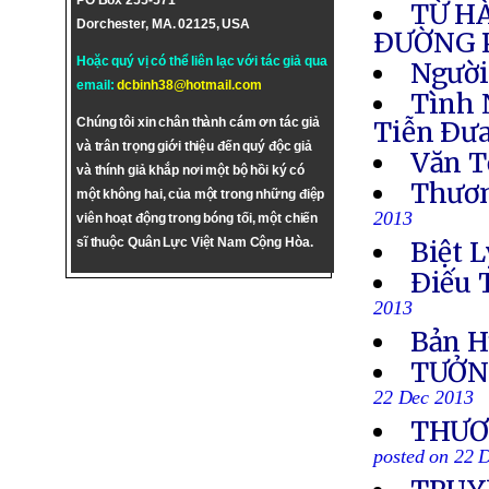
PO Box 255-571
TỪ H
Dorchester, MA. 02125, USA
ÐƯỜNG 
Hoặc quý vị có thể liên lạc với tác giả qua
Người
email:
dcbinh38@hotmail.com
Tình 
Chúng tôi xin chân thành cám ơn tác giả
Tiễn Ðưa
và trân trọng giới thiệu đến quý độc giả
Văn T
và thính giả khắp nơi một bộ hồi ký có
Thươn
một không hai, của một trong những điệp
2013
viên hoạt động trong bóng tối, một chiến
sĩ thuộc Quân Lực Việt Nam Cộng Hòa.
Biệt L
Ðiếu 
2013
Bản H
TƯỞN
22 Dec 2013
THƯƠN
posted on 22 