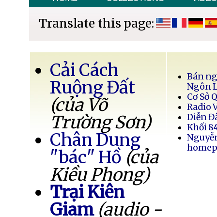
Translate this page:
Cải Cách
Bán ng
Ruộng Đất
Ngôn 
Cơ Sở 
(của Võ
Radio 
Trường Sơn)
Diễn Đ
Khối 8
Chân Dung
Nguyễ
homep
"bác" Hồ
(của
Kiều Phong)
Trại Kiên
Giam
(audio -