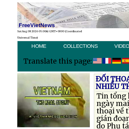
FreeVietNews
Sat Aug 08 2026 05:00:41 GMT+0000 (Coordinated
Universal Time)
HOME
COLLECTIONS
VIDE
Translate this page:
ÐỐI THO
NHIỀU T
Tin tổng 
ngày mai 
thoại về 
gián đoạ
do Phụ t