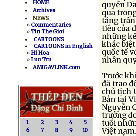
HOME
quyền Da
Archives
qua trong
NEWS
tăng trấ
»
Commentaries
tiêu của 
»
Tin The Gioi
những kế
CARTOONS
khác biệt
CARTOONS in English
quốc tế v
»
Hi Hoa
nhân quy
»
Luu Tru
AMIGAVLINK.com
Trước kh
đã trao đ
chủ tịch
Bản tại V
Nguyễn Q
trưởng đ
tuổi nhữn
1
2
3
4
5
Việt nam
6
7
8
9
10