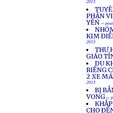
2013
TUYÊ
PHẬN VI
YÊN
-- pos
NHÓM
KIM ĐIỀ
2013
THƯ 
GIÁO TỈ
DU K
RIÊNG 
2 XE M
2013
BỊ BẮ
VONG
-- 
KHẮP 
CHO ÐẾN