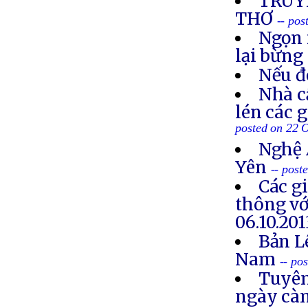
TRUYỀ
THƠ
-- po
Ngọn 
lại bừng
Nếu đ
Nhà c
lén các 
posted on 22 
Nghệ 
Yên
-- post
Các g
thông vớ
06.10.201
Bản L
Nam
-- po
Tuyên
ngày cà