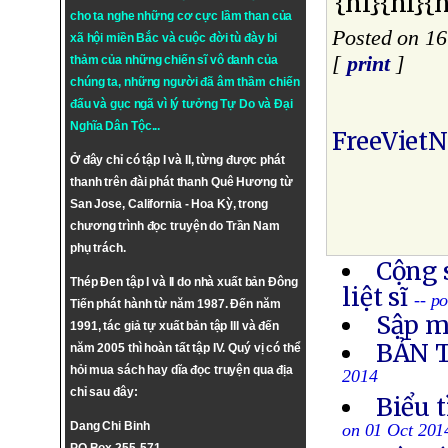
{nl}{nl}{n
cho ta nghe những cơ cực lầm than của
Posted on 16
xã hội miền Bắc và cuộc đời tù đày bi
[
print
]
thảm của những chiến sĩ vô danh của
chúng ta, những người đã âm thầm chiến
đấu và gục ngã vì lý tưởng
Tự Do
và
Đại
Nghĩa Dân Tộc
...
FreeViet
Ở đây chỉ có tập I và II, từng được phát
thanh trên đài phát thanh Quê Hương từ
San Jose, California - Hoa Kỳ, trong
chương trình đọc truyện do Trần Nam
phụ trách.
Cộng 
Thép Đen tập I và II do nhà xuất bản Đông
liệt sĩ
-- p
Tiến phát hành từ năm 1987. Đến năm
Sập m
1991, tác giả tự xuất bản tập III và đến
BẢN 
năm 2005 thì hoàn tất tập IV. Quý vị có thể
hỏi mua sách hay dĩa đọc truyện qua địa
2014
chỉ sau đây:
Biểu 
Dang Chi Binh
on 01 Oct 201