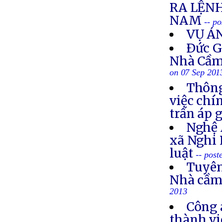
RA LỆNH
NAM
-- p
VỤ Á
Ðức G
Nhà Cầm
on 07 Sep 201
Thông
việc chí
trấn áp 
Nghệ 
xã Nghi 
luật
-- post
Tuyên
Nhà cầm
2013
Công 
thành vi