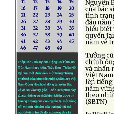
Nguyễn Bắ
11
12
13
14
15
của bác s
16
17
18
19
20
tình trạn
21
22
23
24
25
đầu năm 
26
27
28
29
30
hiểu biết
31
32
33
34
35
quyền tại
36
37
38
39
40
năm về tr
41
42
43
44
45
46
47
48
49
Tưởng cũn
chính ông
Thép Đen - Hồi ký của Đặng Chí Bình
, do
và nhấn 
Trần Nam thực hiện.
Thép Đen
- Thiên Hồi
Việt Nam 
Ký của một điện viên, một trong những
chiến sĩ của bóng tối thuộc Quân Lực Việt
lên tiếng
Nam Cộng Hòa hoạt động tại miền Bắc
nắm vững
và đã sa vào tay giặc. Thép Đen phơi bày
theo nhữn
tất cả những sự thật kinh khiếp vượt trí
(SBTN)
tưởng tượng của con người tại một vùng
đất mịt mù hắc ám của loài quỷ dữ mà
người viết như đã đội mồ sống dậy kể