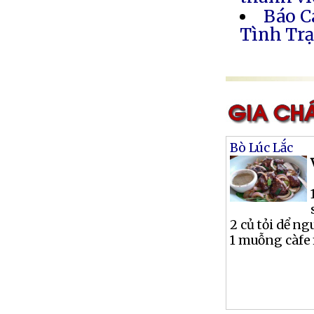
Báo C
Tình Trạ
Bò Lúc Lắc
2 củ tỏi dể n
1 muỗng càfe 