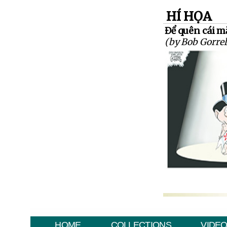
HÍ HỌA
Để quên cái mặ
(by Bob Gorrel
HOME
COLLECTIONS
VIDE