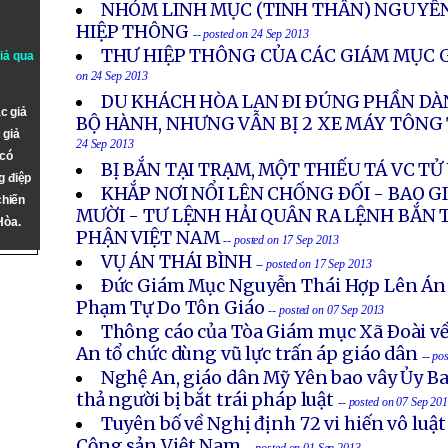
NHÓM LINH MỤC (TINH THẦN) NGUYỄN
HIỆP THÔNG
-- posted on 24 Sep 2013
THƯ HIỆP THÔNG CỦA CÁC GIÁM MỤC G
giả qua
on 24 Sep 2013
DU KHÁCH HÒA LAN ÐI ÐÚNG PHẦN DÀ
c giả
BỘ HÀNH, NHƯNG VẪN BỊ 2 XE MÁY TÔN
 giả
24 Sep 2013
 có
BỊ BẮN TẠI TRẠM, MỘT THIẾU TÁ VC T
g điệp
KHẮP NƠI NỔI LÊN CHỐNG ÐỐI - BAO 
chiến
MƯỜI - TƯ LỆNH HẢI QUÂN RA LỆNH BẮN 
Hòa.
PHẬN VIỆT NAM
-- posted on 17 Sep 2013
VỤ ÁN THÁI BÌNH
-- posted on 17 Sep 2013
Ðức Giám Mục Nguyễn Thái Hợp Lên Án
Phạm Tự Do Tôn Giáo
-- posted on 07 Sep 2013
Thông cáo của Tòa Giám mục Xã Ðoài về
An tổ chức dùng vũ lực trấn áp giáo dân
-- po
Nghệ An, giáo dân Mỹ Yên bao vây Ủy B
thả người bị bắt trái pháp luật
-- posted on 07 Sep 20
Tuyên bố về Nghị định 72 vi hiến vô luậ
Cộng sản Việt Nam