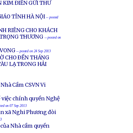
 KIM ĐIỀN GỬI THƯ
IÁO TỈNH HÀ NỘI
-- posted
NH RIÊNG CHO KHÁCH
G TRỌNG THƯƠNG
-- posted on
Ử VONG
-- posted on 24 Sep 2013
GIỜ CHO ÐẾN THÁNG
TÀU LẠ TRONG HẢI
 Nhà Cầm CSVN Vi
 việc chính quyền Nghệ
sted on 07 Sep 2013
an xã Nghi Phương đòi
13
t của Nhà cầm quyền