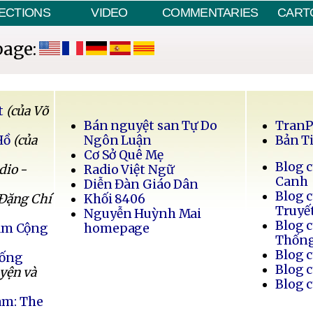
ECTIONS
VIDEO
COMMENTARIES
CART
page:
t
(của Võ
Bán nguyệt san Tự Do
Tran
Hồ
(của
Ngôn Luận
Bản T
Cơ Sở Quê Mẹ
Blog 
dio -
Radio Việt Ngữ
Canh
Diễn Đàn Giáo Dân
Blog 
 Đặng Chí
Khối 8406
Truyế
Nguyễn Huỳnh Mai
Blog 
Nam Cộng
homepage
Thốn
Blog 
Sống
Blog 
uyện và
Blog 
am: The