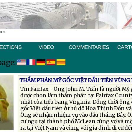
ated
ECTIONS
VIDEO
COMMENTARIES
CART
page:
THẨM PHÁN MỸ GỐC VIỆT ÐẦU TIÊN VÙNG
Tin Fairfax - Ông John M. Trần là người Mỹ 
được chọn làm thẩm phán tại Fairfax Count
nhất của tiểu bang Virginia. Ðồng thời ông
gốc Việt đầu tiên ở thủ đô Hoa Thịnh Ðốn và
Ông sẽ nhận nhiệm vụ vào đầu tháng Bảy. Ô
cư ngụ tại thành phố McLean cùng vợ và mộ
ra tại Việt Nam và cùng với gia đình di cư đ