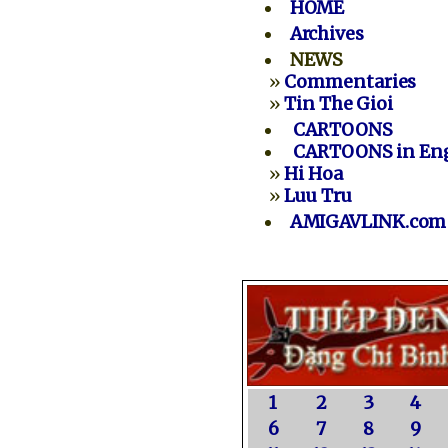
HOME
Archives
NEWS
»
Commentaries
»
Tin The Gioi
CARTOONS
CARTOONS in Eng
»
Hi Hoa
»
Luu Tru
AMIGAVLINK.com
1
2
3
4
6
7
8
9