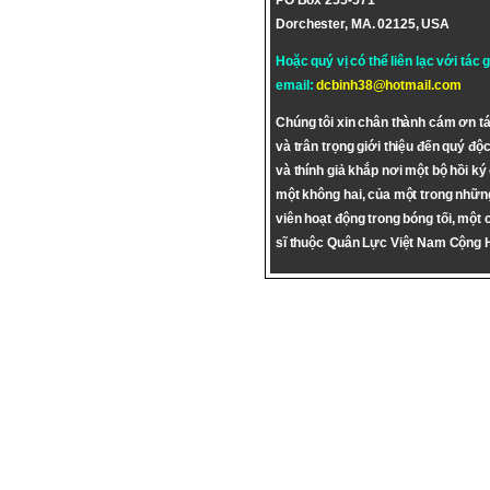
PO Box 255-571
Dorchester, MA. 02125, USA
Hoặc quý vị có thể liên lạc với tác 
email:
dcbinh38@hotmail.com
Chúng tôi xin chân thành cám ơn tá
và trân trọng giới thiệu đến quý độc
và thính giả khắp nơi một bộ hồi ký
một không hai, của một trong nhữn
viên hoạt động trong bóng tối, một 
sĩ thuộc Quân Lực Việt Nam Cộng 