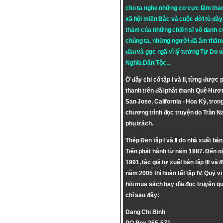
cho ta nghe những cơ cực lầm tha
xã hội miền Bắc và cuộc đời tù đày 
thảm của những chiến sĩ vô danh c
chúng ta, những người đã âm thầm
đấu và gục ngã vì lý tưởng
Tự Do
v
Nghĩa Dân Tộc
...
Ở đây chỉ có tập I và II, từng được 
thanh trên đài phát thanh Quê Hươ
San Jose, California - Hoa Kỳ, tron
chương trình đọc truyện do Trần 
phụ trách.
Thép Đen tập I và II do nhà xuất bả
Tiến phát hành từ năm 1987. Đến 
1991, tác giả tự xuất bản tập III và 
năm 2005 thì hoàn tất tập IV. Quý vị
hỏi mua sách hay dĩa đọc truyện qu
chỉ sau đây:
Dang Chi Binh