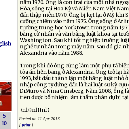
năm 1970. Ông là con trai của một nhà ngo
Hòa, sống tại Hoa Kỳ và Miền Nam Việt N
đầu thập niên 1970. Ông bị kẹt lại ở Mỹ khi 
cưỡng chiếm vào năm 1975. Ông sống ở Arli
trường trung học Yorktown trong năm 1977
bằng cử nhân và văn bằng luật khoa tại trư
Washington. Sau khi tốt nghiệp trường luậ
lish
nghề tư nhân trong mấy năm, sau đó gia nh
Alexandria vào năm 1988.
Trong khi đó ông cũng làm một phụ tá biện 
tòa án liên bang ở Alexandria. Ông trở lại 
1993, bắt đầu thành lập một hãng luật nhỏ ở 
nhập công ty đứng đầu là hai luật sư kỳ cựu
DiMuro và Nina Ginsberg. Năm 2008, ông là
tiên được bổ nhiệm làm thẩm phán dự bị tại
{nl}{nl}{nl}
5
Posted on 11 Apr 2013
10
[
print
]