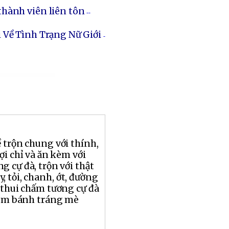
thành viên liên tôn
--
 Về Tình Trạng Nữ Giới
-
 trộn chung với thính,
ợi chỉ và ăn kèm với
g cự đà, trộn với thật
, tỏi, chanh, ớt, đường
 thui chấm tương cự đà
kèm bánh tráng mè