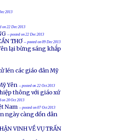
 Dec 2013
ed on 22 Dec 2013
NG
-- posted on 22 Dec 2013
 CẦN THƠ
-- posted on 09 Dec 2013
ên lại bừng sáng khắp
ử lén các giáo dân Mỹ
Mỹ Yên
-- posted on 22 Oct 2013
hiệp thông với giáo xứ
ed on 20 Oct 2013
iệt Nam
-- posted on 07 Oct 2013
ản ngày càng dồn dân
HẬN VINH VỀ VỤ TRẤN