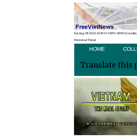
FreeVietNews
Sat Aug 08 2026 10:35:59 GMT+0000 (Coordin
Universal Time)
HOME
COLL
Translate this 