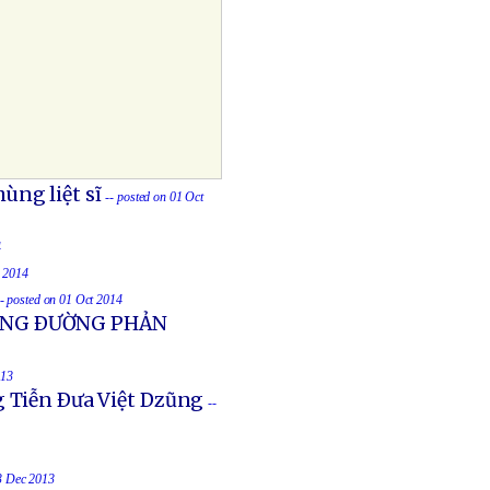
ùng liệt sĩ
-- posted on 01 Oct
4
t 2014
-- posted on 01 Oct 2014
UỐNG ÐƯỜNG PHẢN
013
g Tiễn Ðưa Việt Dzũng
--
23 Dec 2013