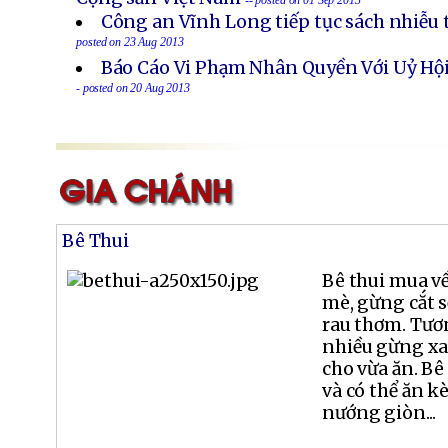
-- posted on 01 Sep 2013
Công an Vĩnh Long tiếp tục sách nhiễu 
posted on 23 Aug 2013
Báo Cáo Vi Phạm Nhân Quyền Với Uỷ Hội
- posted on 20 Aug 2013
Bê Thui
Bê thui mua về
mè, gừng cắt s
rau thơm. Tươn
nhiều gừng xay
cho vừa ăn. Bê
và có thể ăn 
nướng giòn...