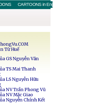
OONS
CARTOONS in English
PhongVu.COM
in Từ Huế
của GS Nguyễn Văn
của TS Mai Thanh
t
của LS Nguyễn Hữu
g
của NV Trần Phong Vũ
của NV Mặc Giao
của Nguyễn Chính Kết