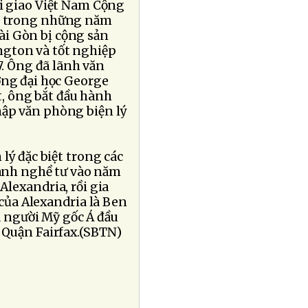
ại giao Việt Nam Cộng
am trong những năm
Sài Gòn bị cộng sản
ngton và tốt nghiệp
. Ông đã lãnh văn
ờng đại học George
t, ông bắt đầu hành
ập văn phòng biện lý
lý đặc biệt trong các
hành nghề tư vào năm
Alexandria, rồi gia
 của Alexandria là Ben
 người Mỹ gốc Á đầu
 Quận Fairfax.(SBTN)