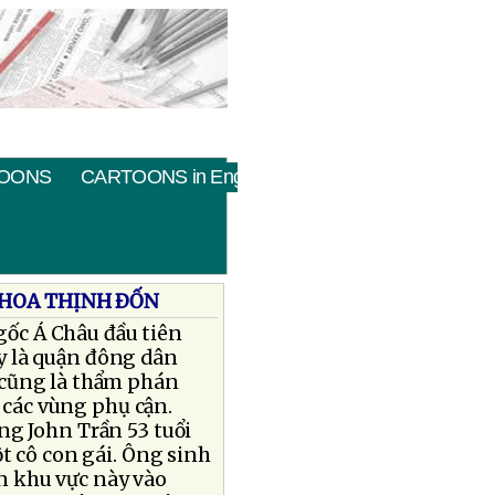
OONS
CARTOONS in English
 HOA THỊNH ÐỐN
gốc Á Châu đầu tiên
y là quận đông dân
 cũng là thẩm phán
 các vùng phụ cận.
ng John Trần 53 tuổi
t cô con gái. Ông sinh
ến khu vực này vào