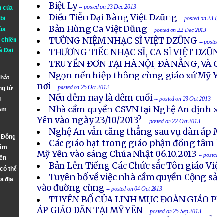
Biệt Ly
-- posted on 23 Dec 2013
n của
Ðiếu Tiễn Ðại Bàng Việt Dzũng
bi
-- posted on 23
Bản Hùng Ca Việt Dũng
ủa
-- posted on 22 Dec 2013
TƯỞNG NIỆM NHẠC SĨ VIỆT DZŨNG
 chiến
-- post
à
Đại
THƯƠNG TIẾC NHẠC SĨ, CA SĨ VIỆT DZŨ
TRUYỀN ÐƠN TẠI HÀ NỘI, ÐÀ NẴNG, VÀ
Ngọn nến hiệp thông cùng giáo xứ Mỹ Y
phát
nơi
-- posted on 25 Oct 2013
ng từ
Nếu đêm nay là đêm cuối
g
-- posted on 23 Oct 2013
Nhà cầm quyền CSVN tại Nghệ An định x
Nam
Yên vào ngày 23/10/2013?
-- posted on 22 Oct 2013
Nghệ An vẫn căng thẳng sau vụ đàn áp 
n Đông
Các giáo hạt trong giáo phận đồng tâm 
năm
Mỹ Yên vào sáng Chúa Nhật 06.10.2013
-- post
đến
Bản Lên Tiếng Các Chức sắc Tôn giáo V
 có thể
Tuyên bố về việc nhà cầm quyền Cộng s
a địa
vào đường cùng
-- posted on 04 Oct 2013
TUYÊN BỐ CỦA LINH MỤC ĐOÀN GIÁO P
ÁP GIÁO DÂN TẠI MỸ YÊN
-- posted on 25 Sep 2013