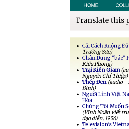
HOME
COLL
Translate this 
Cải Cách Ruộng Đấ
Trường Sơn)
Chân Dung "bác" 
Kiều Phong)
Trại Kiên Giam
(au
Nguyễn Chí Thiệp)
Thép Đen
(audio -
Bình)
Người Lính Việt 
Hòa
Chúng Tôi Muốn 
(Vĩnh Noãn viết tr
đạo diễn, 1956)
Television's Vietn