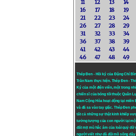
11
12
13
14
16
17
18
19
21
22
23
24
26
27
28
29
31
32
33
34
36
37
38
39
41
42
43
44
46
47
48
49
Thép Đen - Hồi ký của Đặng Chí Bì
Trần Nam thực hiện.
Thép Đen
- Th
Ký của một điện viên, một trong n
chiến sĩ của bóng tối thuộc Quân L
Nam Cộng Hòa hoạt động tại miền
và đã sa vào tay giặc. Thép Đen ph
tất cả những sự thật kinh khiếp vượ
tưởng tượng của con người tại mộ
đất mịt mù hắc ám của loài quỷ dữ
người viết như đã đội mồ sống dậy