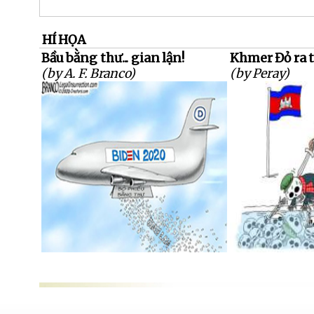
HÍ HỌA
Bầu bằng thư... gian lận!
Khmer Đỏ ra 
(by A. F. Branco)
(by Peray)