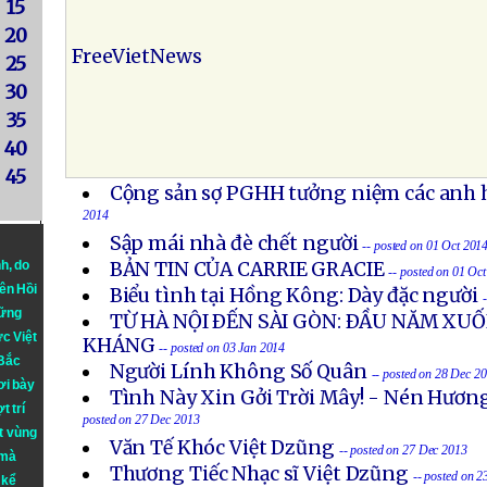
15
20
FreeVietNews
25
30
35
40
45
Cộng sản sợ PGHH tưởng niệm các anh h
2014
Sập mái nhà đè chết người
-- posted on 01 Oct 201
nh
, do
BẢN TIN CỦA CARRIE GRACIE
-- posted on 01 Oc
iên Hồi
Biểu tình tại Hồng Kông: Dày đặc người
hững
TỪ HÀ NỘI ÐẾN SÀI GÒN: ÐẦU NĂM X
ực Việt
KHÁNG
-- posted on 03 Jan 2014
 Bắc
Người Lính Không Số Quân
-- posted on 28 Dec 2
ơi bày
Tình Này Xin Gởi Trời Mây! - Nén Hươn
t trí
posted on 27 Dec 2013
t vùng
Văn Tế Khóc Việt Dzũng
-- posted on 27 Dec 2013
 mà
Thương Tiếc Nhạc sĩ Việt Dzũng
-- posted on 
 kể