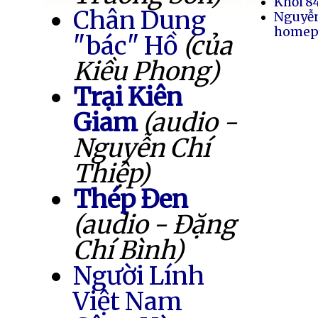
Khối 8
Chân Dung
Nguyễ
homep
"bác" Hồ
(của
Kiều Phong)
Trại Kiên
Giam
(audio -
Nguyễn Chí
Thiệp)
Thép Đen
(audio - Đặng
Chí Bình)
Người Lính
Việt Nam