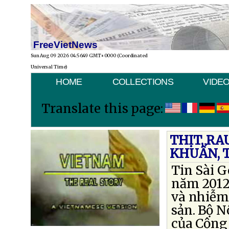
FreeVietNews
Sun Aug 09 2026 04:56:49 GMT+0000 (Coordinated
Universal Time)
HOME
COLLECTIONS
VIDE
Translate this page:
THỊT, R
KHUẨN, 
Tin Sài G
năm 2012,
và nhiễm 
sản. Bộ N
của Cộng