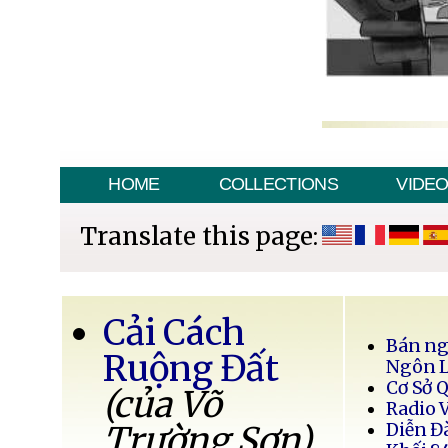
HOME
COLLECTIONS
VIDE
Translate this page:
Cải Cách
Bán ng
Ruộng Đất
Ngôn 
Cơ Sở 
(của Võ
Radio 
Trường Sơn)
Diễn Đ