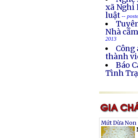
xã Nghi 
luật
-- post
Tuyên
Nhà cầm
2013
Công 
thành vi
Báo C
Tình Trạ
Mứt Dừa Non