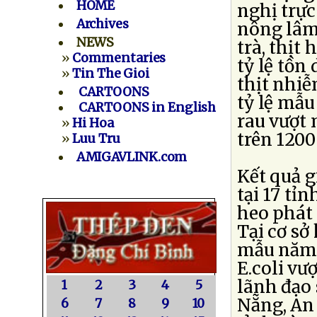
HOME
nghị trực
Archives
nông lâm 
NEWS
trà, thịt 
»
Commentaries
tỷ lệ tồn
»
Tin The Gioi
thịt nhi
CARTOONS
tỷ lệ mẫu
CARTOONS in English
rau vượt
»
Hi Hoa
trên 120
»
Luu Tru
AMIGAVLINK.com
Kết quả g
tại 17 tỉ
heo phát
Tại cơ sở
mẫu năm 
E.coli vư
lãnh đạo
1
2
3
4
5
Nẵng, An 
6
7
8
9
10