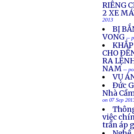
RIÊNG 
2 XE M
2013
BỊ BẮ
VONG
-- 
KHẮP 
CHO ÐẾN
RA LỆNH
NAM
-- p
VỤ Á
Ðức G
Nhà Cầm
on 07 Sep 201
Thông
việc chí
trấn áp 
Nghệ 