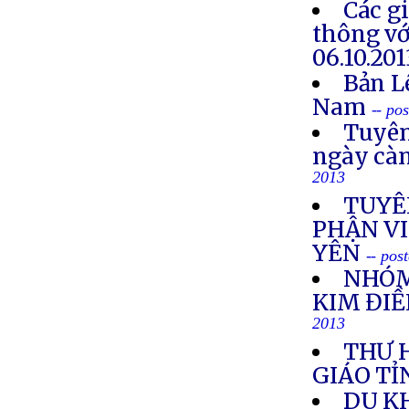
Các g
thông vớ
06.10.201
Bản L
Nam
-- po
Tuyên
ngày cà
2013
TUYÊ
PHẬN VI
YÊN
-- pos
NHÓM
KIM ĐIỀ
2013
THƯ 
GIÁO TỈ
DU K