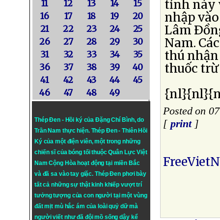
tỉnh này
11
12
13
14
15
nhập vào 
16
17
18
19
20
Lâm Ðồng,
21
22
23
24
25
Nam. Các
26
27
28
29
30
thú nhận 
31
32
33
34
35
thuốc tr
36
37
38
39
40
41
42
43
44
45
{nl}{nl}{n
46
47
48
49
Posted on 07
Thép Đen - Hồi ký của Đặng Chí Bình
, do
[
print
]
Trần Nam thực hiện.
Thép Đen
- Thiên Hồi
Ký của một điện viên, một trong những
chiến sĩ của bóng tối thuộc Quân Lực Việt
FreeViet
Nam Cộng Hòa hoạt động tại miền Bắc
và đã sa vào tay giặc. Thép Đen phơi bày
tất cả những sự thật kinh khiếp vượt trí
tưởng tượng của con người tại một vùng
đất mịt mù hắc ám của loài quỷ dữ mà
người viết như đã đội mồ sống dậy kể