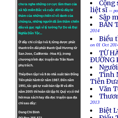
Cộng 
cho ta nghe những cơ cực lầm than của
liệt sĩ
-- p
xã hội miền Bắc và cuộc đời tù đày bi
Sập m
thảm của những chiến sĩ vô danh của
chúng ta, những người đã âm thầm chiến
BẢN 
đấu và gục ngã vì lý tưởng
Tự Do
và
Đại
2014
Nghĩa Dân Tộc
...
Biểu 
Ở đây chỉ có tập I và II, từng được phát
on 01 Oct 201
thanh trên đài phát thanh Quê Hương từ
TỪ H
San Jose, California - Hoa Kỳ, trong
ÐƯỜNG 
chương trình đọc truyện do Trần Nam
Người
phụ trách.
Tình 
Thép Đen tập I và II do nhà xuất bản Đông
Tiễn Ðưa
Tiến phát hành từ năm 1987. Đến năm
1991, tác giả tự xuất bản tập III và đến
Văn T
năm 2005 thì hoàn tất tập IV. Quý vị có thể
Thươn
hỏi mua sách hay dĩa đọc truyện qua địa
2013
chỉ sau đây:
Biệt L
Dang Chi Binh
Ðiếu 