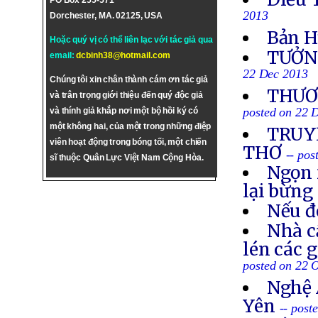
PO Box 255-571
2013
Dorchester, MA. 02125, USA
Bản H
Hoặc quý vị có thể liên lạc với tác giả qua
TƯỞN
email:
dcbinh38@hotmail.com
22 Dec 2013
Chúng tôi xin chân thành cám ơn tác giả
THƯƠN
và trân trọng giới thiệu đến quý độc giả
posted on 22 
và thính giả khắp nơi một bộ hồi ký có
một không hai, của một trong những điệp
TRUYỀ
viên hoạt động trong bóng tối, một chiến
THƠ
-- po
sĩ thuộc Quân Lực Việt Nam Cộng Hòa.
Ngọn 
lại bừng
Nếu đ
Nhà c
lén các 
posted on 22 
Nghệ 
Yên
-- post