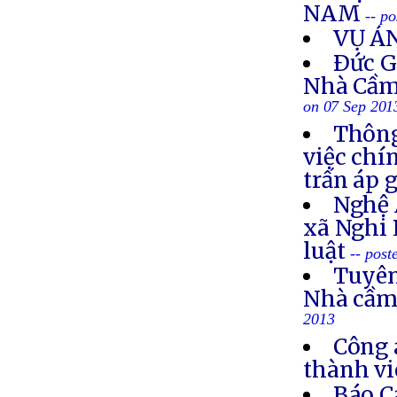
NAM
-- p
VỤ Á
Ðức G
Nhà Cầm
on 07 Sep 201
Thông
việc chí
trấn áp 
Nghệ 
xã Nghi 
luật
-- post
Tuyên
Nhà cầm
2013
Công 
thành vi
Báo C