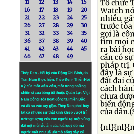
Tổ chức 
11
12
13
14
15
Watch nói
16
17
18
19
20
nhiễu, gâ
21
22
23
24
25
trước tòa
26
27
28
29
30
gọi là c
31
32
33
34
35
tìm mọi c
36
37
38
39
40
ra bài họ
41
42
43
44
45
cần có sự
46
47
48
49
pháp trị.
đây là sự
Thép Đen - Hồi ký của Đặng Chí Bình
, do
đất đai 
Trần Nam thực hiện.
Thép Đen
- Thiên Hồi
cách hàn
Ký của một điện viên, một trong những
chiến sĩ của bóng tối thuộc Quân Lực Việt
chưa được
Nam Cộng Hòa hoạt động tại miền Bắc
biến động
và đã sa vào tay giặc. Thép Đen phơi bày
của dân.
tất cả những sự thật kinh khiếp vượt trí
tưởng tượng của con người tại một vùng
{nl}{nl}{n
đất mịt mù hắc ám của loài quỷ dữ mà
người viết như đã đội mồ sống dậy kể