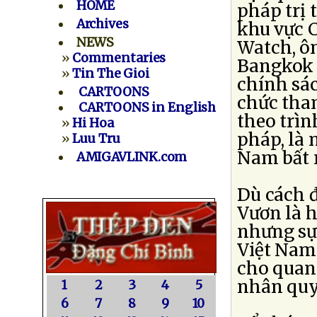
HOME
pháp trị 
Archives
khu vực 
NEWS
Watch, ôn
»
Commentaries
Bangkok k
»
Tin The Gioi
chính sác
CARTOONS
chức tha
CARTOONS in English
theo trìn
»
Hi Hoa
pháp, là 
»
Luu Tru
Nam bất 
AMIGAVLINK.com
Dù cách đ
Vươn là 
nhưng sự
Việt Nam 
cho quan
nhân quy
1
2
3
4
5
6
7
8
9
10