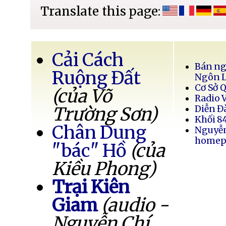
Translate this page:
Cải Cách
Bán ng
Ruộng Đất
Ngôn 
Cơ Sở 
(của Võ
Radio 
Trường Sơn)
Diễn Đ
Khối 8
Chân Dung
Nguyễ
homep
"bác" Hồ
(của
Kiều Phong)
Trại Kiên
Giam
(audio -
Nguyễn Chí