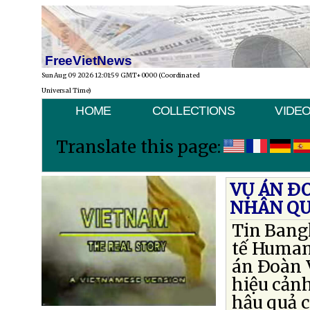
FreeVietNews
Sun Aug 09 2026 12:01:59 GMT+0000 (Coordinated
Universal Time)
HOME
COLLECTIONS
VIDE
Translate this page:
VỤ ÁN Ð
NHÂN QU
Tin Bang
tế Human
án Ðoàn 
hiệu cản
hậu quả c