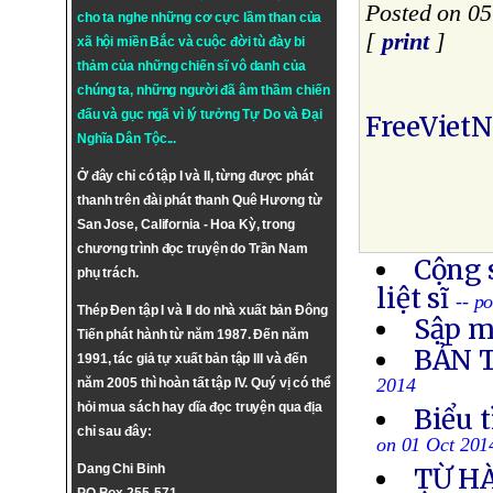
Posted on 05
cho ta nghe những cơ cực lầm than của
[
print
]
xã hội miền Bắc và cuộc đời tù đày bi
thảm của những chiến sĩ vô danh của
chúng ta, những người đã âm thầm chiến
đấu và gục ngã vì lý tưởng
Tự Do
và
Đại
FreeViet
Nghĩa Dân Tộc
...
Ở đây chỉ có tập I và II, từng được phát
thanh trên đài phát thanh Quê Hương từ
San Jose, California - Hoa Kỳ, trong
chương trình đọc truyện do Trần Nam
Cộng 
phụ trách.
liệt sĩ
-- p
Thép Đen tập I và II do nhà xuất bản Đông
Sập m
Tiến phát hành từ năm 1987. Đến năm
BẢN 
1991, tác giả tự xuất bản tập III và đến
2014
năm 2005 thì hoàn tất tập IV. Quý vị có thể
hỏi mua sách hay dĩa đọc truyện qua địa
Biểu 
chỉ sau đây:
on 01 Oct 201
Dang Chi Binh
TỪ H