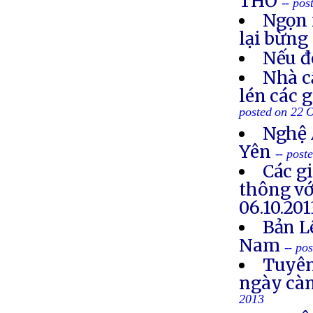
THƠ
-- po
Ngọn 
lại bừng
Nếu đ
Nhà c
lén các 
posted on 22 
Nghệ 
Yên
-- post
Các g
thông vớ
06.10.201
Bản L
Nam
-- po
Tuyên
ngày cà
2013