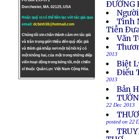
PO Box 255-571
ÐƯỜNG 
Dorchester, MA. 02125, USA
Người
Hoặc quý vị có thể liên lạc với tác giả qua
Tình 
email:
dcbinh38@hotmail.com
Tiễn Ðưa
Chúng tôi xin chân thành cám ơn tác giả
Văn T
và trân trọng giới thiệu đến quý độc giả
Thươn
và thính giả khắp nơi một bộ hồi ký có
2013
một không hai, của một trong những điệp
Biệt L
viên hoạt động trong bóng tối, một chiến
sĩ thuộc Quân Lực Việt Nam Cộng Hòa.
Ðiếu 
2013
Bản H
TƯỞN
22 Dec 2013
THƯƠN
posted on 22 
TRUYỀ