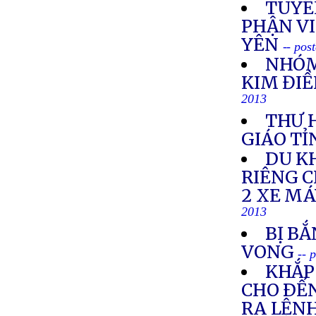
TUYÊ
PHẬN VI
YÊN
-- pos
NHÓM
KIM ĐIỀ
2013
THƯ 
GIÁO TỈ
DU K
RIÊNG 
2 XE M
2013
BỊ BẮ
VONG
-- 
KHẮP 
CHO ÐẾN
RA LỆNH