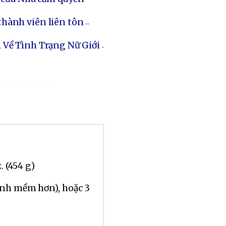
thành viên liên tôn
--
 Về Tình Trạng Nữ Giới
-
. (454 g)
ánh mềm hơn), hoặc 3