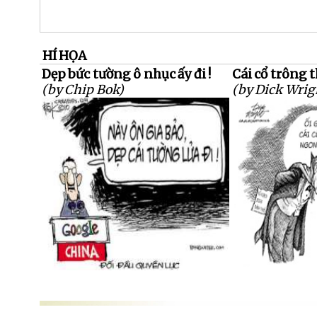
HÍ HỌA
Dẹp bức tường ô nhục ấy đi !
Cái cổ trông 
(by Chip Bok)
(by Dick Wrig