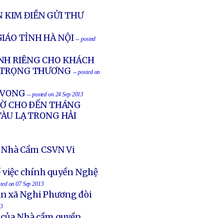
 KIM ĐIỀN GỬI THƯ
IÁO TỈNH HÀ NỘI
-- posted
NH RIÊNG CHO KHÁCH
G TRỌNG THƯƠNG
-- posted on
Ử VONG
-- posted on 24 Sep 2013
GIỜ CHO ÐẾN THÁNG
TÀU LẠ TRONG HẢI
 Nhà Cầm CSVN Vi
 việc chính quyền Nghệ
sted on 07 Sep 2013
an xã Nghi Phương đòi
13
t của Nhà cầm quyền