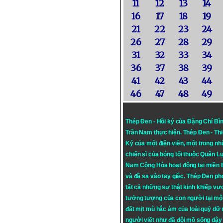
11
12
13
14
16
17
18
19
21
22
23
24
26
27
28
29
31
32
33
34
36
37
38
39
41
42
43
44
46
47
48
49
Thép Đen - Hồi ký của Đặng Chí Bì
Trần Nam thực hiện.
Thép Đen
- Th
Ký của một điện viên, một trong n
chiến sĩ của bóng tối thuộc Quân L
Nam Cộng Hòa hoạt động tại miền
và đã sa vào tay giặc. Thép Đen ph
tất cả những sự thật kinh khiếp vượ
tưởng tượng của con người tại mộ
đất mịt mù hắc ám của loài quỷ dữ
người viết như đã đội mồ sống dậy