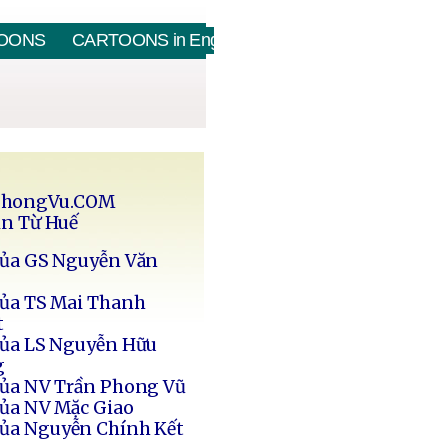
OONS
CARTOONS in English
PhongVu.COM
in Từ Huế
của GS Nguyễn Văn
của TS Mai Thanh
t
của LS Nguyễn Hữu
g
của NV Trần Phong Vũ
của NV Mặc Giao
của Nguyễn Chính Kết