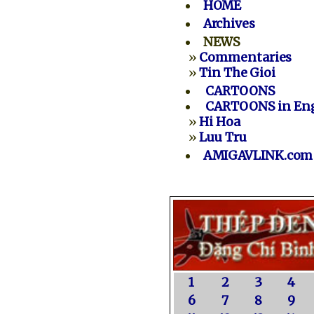
HOME
Archives
NEWS
»
Commentaries
»
Tin The Gioi
CARTOONS
CARTOONS in Eng
»
Hi Hoa
»
Luu Tru
AMIGAVLINK.com
1
2
3
4
6
7
8
9