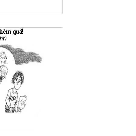
thèm quá!
ht)