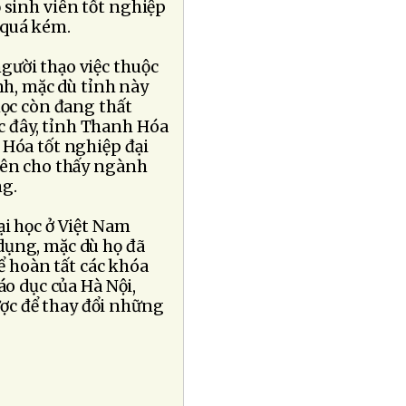
 sinh viên tốt nghiệp
 quá kém.
gười thạo việc thuộc
anh, mặc dù tỉnh này
học còn đang thất
c đây, tỉnh Thanh Hóa
 Hóa tốt nghiệp đại
trên cho thấy ngành
ng.
ại học ở Việt Nam
dụng, mặc dù họ đã
để hoàn tất các khóa
áo dục của Hà Nội,
ợc để thay đổi những