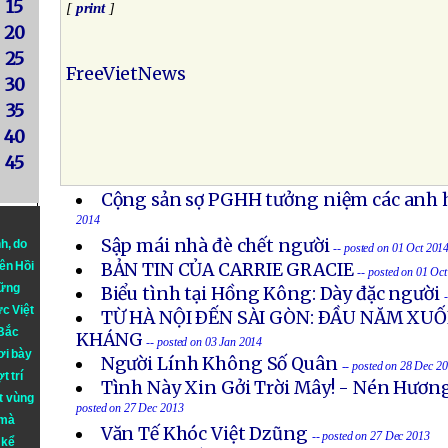
15
[
print
]
20
25
FreeVietNews
30
35
40
45
Cộng sản sợ PGHH tưởng niệm các anh h
2014
Sập mái nhà đè chết người
nh
, do
-- posted on 01 Oct 201
iên Hồi
BẢN TIN CỦA CARRIE GRACIE
-- posted on 01 Oc
hững
Biểu tình tại Hồng Kông: Dày đặc người
ực Việt
TỪ HÀ NỘI ÐẾN SÀI GÒN: ÐẦU NĂM X
 Bắc
KHÁNG
-- posted on 03 Jan 2014
ơi bày
Người Lính Không Số Quân
-- posted on 28 Dec 2
t trí
Tình Này Xin Gởi Trời Mây! - Nén Hươn
t vùng
posted on 27 Dec 2013
 mà
Văn Tế Khóc Việt Dzũng
-- posted on 27 Dec 2013
 kể