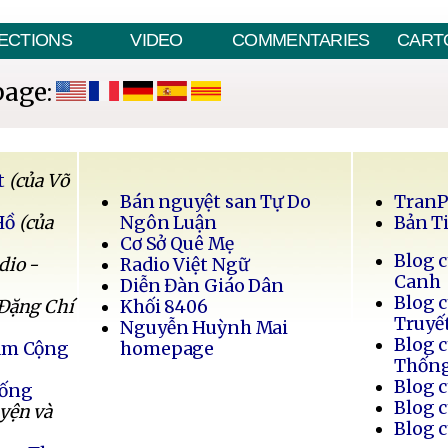
ECTIONS
VIDEO
COMMENTARIES
CART
page:
t
(của Võ
Bán nguyệt san Tự Do
Tran
Hồ
(của
Ngôn Luận
Bản T
Cơ Sở Quê Mẹ
Blog 
dio -
Radio Việt Ngữ
Canh
Diễn Đàn Giáo Dân
Blog 
 Đặng Chí
Khối 8406
Truyế
Nguyễn Huỳnh Mai
Blog 
Nam Cộng
homepage
Thốn
Blog 
Sống
Blog 
uyện và
Blog 