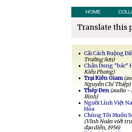
HOME
COLL
Translate this 
Cải Cách Ruộng Đấ
Trường Sơn)
Chân Dung "bác" 
Kiều Phong)
Trại Kiên Giam
(au
Nguyễn Chí Thiệp)
Thép Đen
(audio -
Bình)
Người Lính Việt 
Hòa
Chúng Tôi Muốn 
(Vĩnh Noãn viết tr
đạo diễn, 1956)