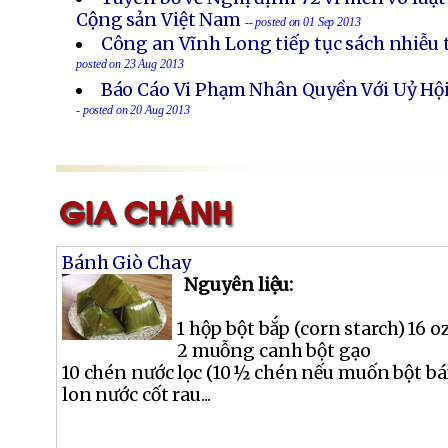
Cộng sản Việt Nam
-- posted on 01 Sep 2013
Công an Vĩnh Long tiếp tục sách nhiễu 
posted on 23 Aug 2013
Báo Cáo Vi Phạm Nhân Quyền Với Uỷ Hội
- posted on 20 Aug 2013
Bánh Giò Chay
Nguyên liệu:
1 hộp bột bắp (corn starch) 16 oz
2 muỗng canh bột gạo
10 chén nước lọc (10 ½ chén nếu muốn bột b
lon nước cốt rau...