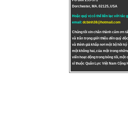
PO Box 255-571
Dorchester, MA. 02125, USA
Hoặc quý vị có thể liên lạc với tác 
email:
dcbinh38@hotmail.com
Chúng tôi xin chân thành cám ơn tá
và trân trọng giới thiệu đến quý độc
và thính giả khắp nơi một bộ hồi ký
một không hai, của một trong nhữn
viên hoạt động trong bóng tối, một 
sĩ thuộc Quân Lực Việt Nam Cộng 