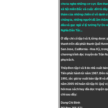
cho ta nghe những cơ cực lầm tha
xã hội miền Bắc và cuộc đời tù đày 
thảm của những chiến sĩ vô danh c
chúng ta, những người đã âm thầm
đấu và gục ngã vì lý tưởng
Tự Do
v
Nghĩa Dân Tộc
...
Ở đây chỉ có tập I và II, từng được 
thanh trên đài phát thanh Quê Hươ
San Jose, California - Hoa Kỳ, tron
chương trình đọc truyện do Trần 
phụ trách.
Thép Đen tập I và II do nhà xuất bả
Tiến phát hành từ năm 1987. Đến 
1991, tác giả tự xuất bản tập III và 
năm 2005 thì hoàn tất tập IV. Quý vị
hỏi mua sách hay dĩa đọc truyện qu
chỉ sau đây:
Dang Chi Binh