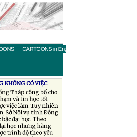
OONS
CARTOONS in English
G KHÔNG CÓ VIỆC
Ðồng Tháp công bố cho
hạm và tin học tốt
ợc việc làm. Tuy nhiên
n, Sở Nội vụ tỉnh Ðồng
bậc đại học. Theo
 đại học nhưng hàng
ợc trình độ theo yêu