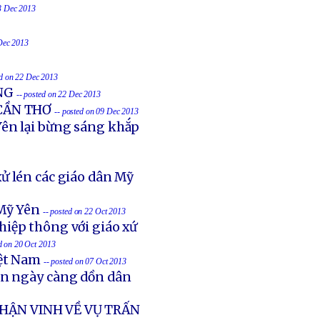
23 Dec 2013
 Dec 2013
ed on 22 Dec 2013
NG
-- posted on 22 Dec 2013
 CẦN THƠ
-- posted on 09 Dec 2013
ên lại bừng sáng khắp
ử lén các giáo dân Mỹ
Mỹ Yên
-- posted on 22 Oct 2013
hiệp thông với giáo xứ
ed on 20 Oct 2013
iệt Nam
-- posted on 07 Oct 2013
ản ngày càng dồn dân
HẬN VINH VỀ VỤ TRẤN