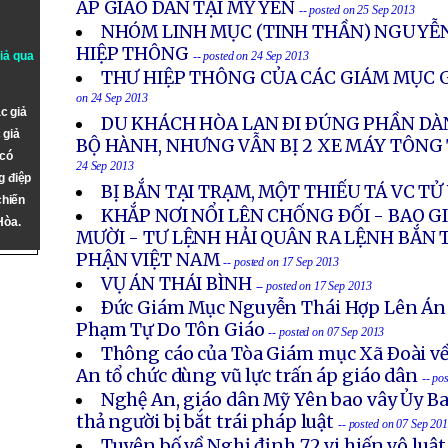
ÁP GIÁO DÂN TẠI MỸ YÊN
-- posted on 25 Sep 2013
NHÓM LINH MỤC (TINH THẦN) NGUYỄN
HIỆP THÔNG
giả qua
-- posted on 24 Sep 2013
THƯ HIỆP THÔNG CỦA CÁC GIÁM MỤC G
on 24 Sep 2013
c giả
DU KHÁCH HÒA LAN ÐI ÐÚNG PHẦN DÀ
 giả
BỘ HÀNH, NHƯNG VẪN BỊ 2 XE MÁY TÔN
 có
24 Sep 2013
g điệp
BỊ BẮN TẠI TRẠM, MỘT THIẾU TÁ VC T
chiến
KHẮP NƠI NỔI LÊN CHỐNG ÐỐI - BAO 
Hòa.
MƯỜI - TƯ LỆNH HẢI QUÂN RA LỆNH BẮN 
PHẬN VIỆT NAM
-- posted on 17 Sep 2013
VỤ ÁN THÁI BÌNH
-- posted on 17 Sep 2013
Ðức Giám Mục Nguyễn Thái Hợp Lên Án
Phạm Tự Do Tôn Giáo
-- posted on 07 Sep 2013
Thông cáo của Tòa Giám mục Xã Ðoài về
An tổ chức dùng vũ lực trấn áp giáo dân
-- po
Nghệ An, giáo dân Mỹ Yên bao vây Ủy B
thả người bị bắt trái pháp luật
-- posted on 07 Sep 20
Tuyên bố về Nghị định 72 vi hiến vô luậ