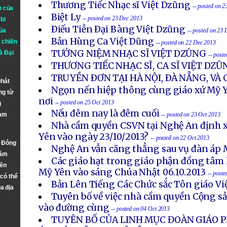
Thương Tiếc Nhạc sĩ Việt Dzũng
-- posted on 
n của
Biệt Ly
-- posted on 23 Dec 2013
bi
Ðiếu Tiễn Ðại Bàng Việt Dzũng
ủa
-- posted on 23
Bản Hùng Ca Việt Dũng
 chiến
-- posted on 22 Dec 2013
TƯỞNG NIỆM NHẠC SĨ VIỆT DZŨNG
à
Đại
-- post
THƯƠNG TIẾC NHẠC SĨ, CA SĨ VIỆT DZŨ
TRUYỀN ÐƠN TẠI HÀ NỘI, ÐÀ NẴNG, VÀ
phát
Ngọn nến hiệp thông cùng giáo xứ Mỹ Y
ng từ
nơi
-- posted on 25 Oct 2013
g
Nếu đêm nay là đêm cuối
Nam
-- posted on 23 Oct 2013
Nhà cầm quyền CSVN tại Nghệ An định x
Yên vào ngày 23/10/2013?
-- posted on 22 Oct 2013
n Đông
Nghệ An vẫn căng thẳng sau vụ đàn áp 
năm
Các giáo hạt trong giáo phận đồng tâm 
đến
Mỹ Yên vào sáng Chúa Nhật 06.10.2013
-- post
 có thể
Bản Lên Tiếng Các Chức sắc Tôn giáo V
a địa
Tuyên bố về việc nhà cầm quyền Cộng s
vào đường cùng
-- posted on 04 Oct 2013
TUYÊN BỐ CỦA LINH MỤC ĐOÀN GIÁO P