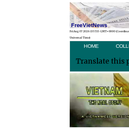
FreeVietNews
Fri Aug 07 2026 13:57:15 GMT+0000 (Coordina
Universal Time)
HOME
COLL
Translate this 