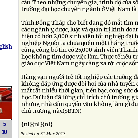
cầu. Theo những chuyên gia, trình độ của số
trường đại học chuyên ngành ở Việt Nam là
Tỉnh Ðồng Tháp cho biết đang đỏ mắt tìm n
các ngành y, dược, luật và quản trị kinh do
hiện có hơn 2,000 sinh viên tốt nghiệp đại 
nghiệp. Người ta chưa quên một tháng trướ
lish
cũng công bố tin có 25,000 sinh viên Thanh
học không tìm được việc làm. Thực tế nêu 
giáo dục Việt Nam ngày càng xa rời cuộc số
Hàng vạn người trẻ tốt nghiệp các trường đ
không đáp ứng được đòi hỏi của nhà tuyển 
mất rất nhiều thời gian, tiền bạc, công sức 
học. Dư luận đã từng chỉ trích chủ trương gi
nhưng nhà cầm quyền vẫn không làm gì đư
chủ trương này.(SBTN)
5
{nl}{nl}{nl}
10
Posted on 31 Mar 2013