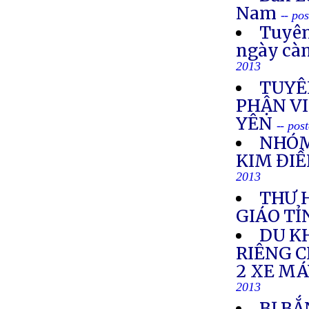
Nam
-- po
Tuyên
ngày cà
2013
TUYÊ
PHẬN VI
YÊN
-- pos
NHÓM
KIM ĐIỀ
2013
THƯ 
GIÁO TỈ
DU K
RIÊNG 
2 XE M
2013
BỊ BẮ