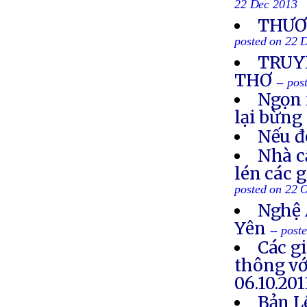
22 Dec 2013
THƯƠN
posted on 22 
TRUYỀ
THƠ
-- po
Ngọn 
lại bừng
Nếu đ
Nhà c
lén các 
posted on 22 
Nghệ 
Yên
-- post
Các g
thông vớ
06.10.201
Bản L