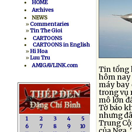
HOME
Archives
NEWS
»
Commentaries
»
Tin The Gioi
CARTOONS
CARTOONS in English
»
Hi Hoa
»
Luu Tru
AMIGAVLINK.com
Tin tổng
hôm nay 
máy bay 
trong vụ
mô lớn đầ
Tờ báo kh
nhưng đây
1
2
3
4
5
Trung Cộ
6
7
8
9
10
của Nga. 