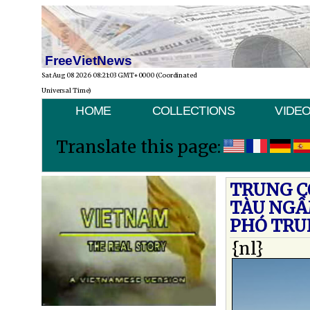
FreeVietNews
Sat Aug 08 2026 08:21:03 GMT+0000 (Coordinated
Universal Time)
HOME
COLLECTIONS
VIDE
Translate this page:
TRUNG C
TÀU NGẦM
PHÓ TRU
{nl}