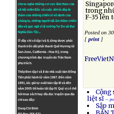
Singapor
cho ta nghe những cơ cực lầm than của
trong nhữ
xã hội miền Bắc và cuộc đời tù đày bi
F-35 lên 
thảm của những chiến sĩ vô danh của
chúng ta, những người đã âm thầm chiến
đấu và gục ngã vì lý tưởng
Tự Do
và
Đại
Posted on 3
Nghĩa Dân Tộc
...
[
print
]
Ở đây chỉ có tập I và II, từng được phát
thanh trên đài phát thanh Quê Hương từ
San Jose, California - Hoa Kỳ, trong
FreeViet
chương trình đọc truyện do Trần Nam
phụ trách.
Thép Đen tập I và II do nhà xuất bản Đông
Tiến phát hành từ năm 1987. Đến năm
1991, tác giả tự xuất bản tập III và đến
năm 2005 thì hoàn tất tập IV. Quý vị có thể
Cộng 
hỏi mua sách hay dĩa đọc truyện qua địa
liệt sĩ
-- p
chỉ sau đây:
Sập m
Dang Chi Binh
BẢN 