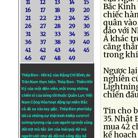
11
12
13
14
15
Bắc Kinh
16
17
18
19
20
chiếc hà
21
22
23
24
25
quân vào
26
27
28
29
30
đảo với 
31
32
33
34
35
Á khác t
36
37
38
39
40
căng thẳ
41
42
43
44
45
trong khi
46
47
48
49
Ngược lại
Thép Đen - Hồi ký của Đặng Chí Bình
, do
nghiên cứ
Trần Nam thực hiện.
Thép Đen
- Thiên Hồi
Lightning
Ký của một điện viên, một trong những
chiến đấ
chiến sĩ của bóng tối thuộc Quân Lực Việt
Nam Cộng Hòa hoạt động tại miền Bắc
Tin cho b
và đã sa vào tay giặc. Thép Đen phơi bày
tất cả những sự thật kinh khiếp vượt trí
35. Nhật 
tưởng tượng của con người tại một vùng
mua 42 ch
đất mịt mù hắc ám của loài quỷ dữ mà
kế hoạch
người viết như đã đội mồ sống dậy kể