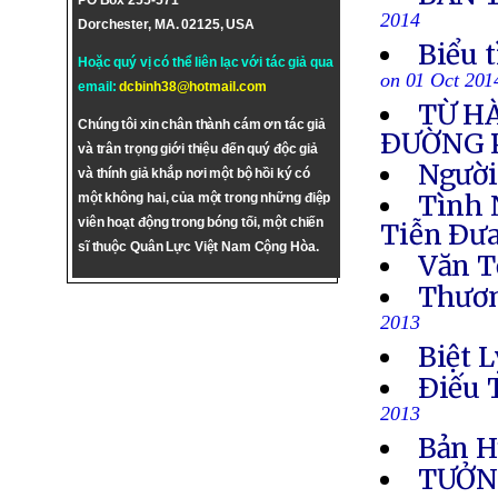
PO Box 255-571
2014
Dorchester, MA. 02125, USA
Biểu 
Hoặc quý vị có thể liên lạc với tác giả qua
on 01 Oct 201
email:
dcbinh38@hotmail.com
TỪ H
Chúng tôi xin chân thành cám ơn tác giả
ÐƯỜNG 
và trân trọng giới thiệu đến quý độc giả
Người
và thính giả khắp nơi một bộ hồi ký có
Tình 
một không hai, của một trong những điệp
viên hoạt động trong bóng tối, một chiến
Tiễn Ðưa
sĩ thuộc Quân Lực Việt Nam Cộng Hòa.
Văn T
Thươn
2013
Biệt L
Ðiếu 
2013
Bản H
TƯỞN