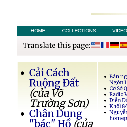
HOME
COLLECTIONS
VIDE
Translate this page:
Cải Cách
Bán ng
Ruộng Đất
Ngôn 
Cơ Sở 
(của Võ
Radio 
Trường Sơn)
Diễn Đ
Khối 8
Chân Dung
Nguyễ
homep
"bác" Hồ
(của