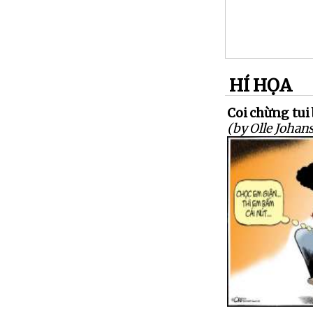
HÍ HỌA
Coi chừng tui
(by Olle Johan