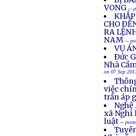
VONG
-- 
KHẮP 
CHO ÐẾN
RA LỆNH
NAM
-- p
VỤ Á
Ðức G
Nhà Cầm
on 07 Sep 201
Thông
việc chí
trấn áp 
Nghệ 
xã Nghi 
luật
-- post
Tuyên