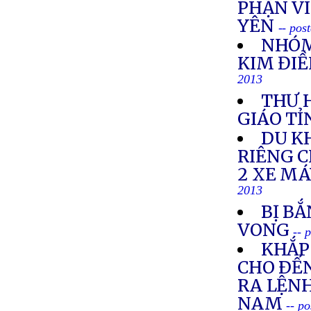
PHẬN VI
YÊN
-- pos
NHÓM
KIM ĐIỀ
2013
THƯ 
GIÁO TỈ
DU K
RIÊNG 
2 XE M
2013
BỊ BẮ
VONG
-- 
KHẮP 
CHO ÐẾN
RA LỆNH
NAM
-- p