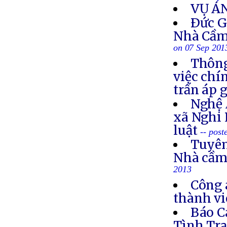
VỤ Á
Ðức G
Nhà Cầm
on 07 Sep 201
Thông
việc chí
trấn áp 
Nghệ 
xã Nghi 
luật
-- post
Tuyên
Nhà cầm
2013
Công 
thành vi
Báo C
Tình Trạ