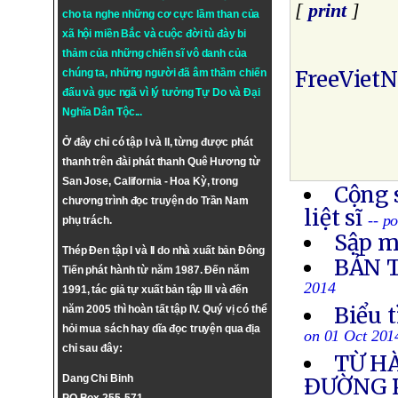
[
print
]
cho ta nghe những cơ cực lầm than của
xã hội miền Bắc và cuộc đời tù đày bi
thảm của những chiến sĩ vô danh của
FreeViet
chúng ta, những người đã âm thầm chiến
đấu và gục ngã vì lý tưởng
Tự Do
và
Đại
Nghĩa Dân Tộc
...
Ở đây chỉ có tập I và II, từng được phát
thanh trên đài phát thanh Quê Hương từ
San Jose, California - Hoa Kỳ, trong
Cộng 
chương trình đọc truyện do Trần Nam
liệt sĩ
-- p
phụ trách.
Sập m
Thép Đen tập I và II do nhà xuất bản Đông
BẢN 
Tiến phát hành từ năm 1987. Đến năm
2014
1991, tác giả tự xuất bản tập III và đến
Biểu 
năm 2005 thì hoàn tất tập IV. Quý vị có thể
hỏi mua sách hay dĩa đọc truyện qua địa
on 01 Oct 201
chỉ sau đây:
TỪ H
Dang Chi Binh
ÐƯỜNG 