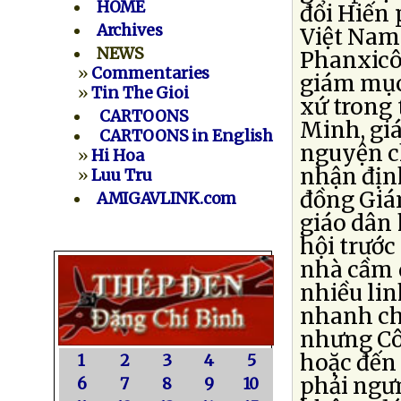
HOME
đổi Hiến
Archives
Việt Nam.
NEWS
Phanxicô
»
Commentaries
giám mục
»
Tin The Gioi
xứ trong 
CARTOONS
Minh, gi
CARTOONS in English
nguyện c
»
Hi Hoa
nhận định
»
Luu Tru
đồng Giá
AMIGAVLINK.com
giáo dân 
hội trước
nhà cầm 
nhiều li
nhanh ch
nhưng Côn
hoặc đến 
1
2
3
4
5
phải ngưn
6
7
8
9
10