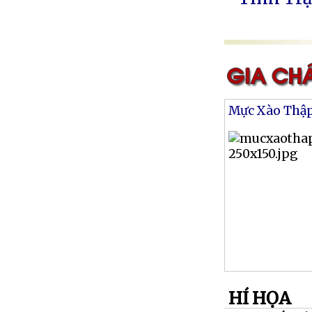
Mực Xào Thậ
HÍ HỌA