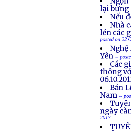
Ngọn 
lại bừng
Nếu đ
Nhà c
lén các 
posted on 22 
Nghệ 
Yên
-- post
Các g
thông vớ
06.10.201
Bản L
Nam
-- po
Tuyên
ngày cà
2013
TUYÊ