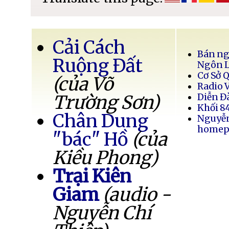
Cải Cách
Bán ng
Ruộng Đất
Ngôn 
Cơ Sở 
(của Võ
Radio 
Trường Sơn)
Diễn Đ
Khối 8
Chân Dung
Nguyễ
homep
"bác" Hồ
(của
Kiều Phong)
Trại Kiên
Giam
(audio -
Nguyễn Chí