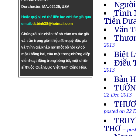
PO Box 255-571
Người
Dorchester, MA. 02125, USA
Tình 
Hoặc quý vị có thể liên lạc với tác giả qua
Tiễn Ðưa
email:
dcbinh38@hotmail.com
Văn T
Chúng tôi xin chân thành cám ơn tác giả
Thươn
và trân trọng giới thiệu đến quý độc giả
2013
và thính giả khắp nơi một bộ hồi ký có
Biệt L
một không hai, của một trong những điệp
Ðiếu 
viên hoạt động trong bóng tối, một chiến
sĩ thuộc Quân Lực Việt Nam Cộng Hòa.
2013
Bản H
TƯỞN
22 Dec 2013
THƯƠN
posted on 22 
TRUYỀ
THƠ
-- po