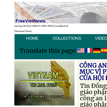
FreeVietNews
Sat Aug 08 2026 10:49:59 GMT+0000 (Coordinated
Universal Time)
HOME
COLLECTIONS
VIDE
Translate this page:
CÔNG AN
MỤC VÌ P
CỦA HỘI
Tin Ðồng 
giáo phậ
công an l
giáo phậ