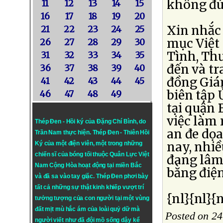
không đú
11
12
13
14
15
16
17
18
19
20
Xin nhắc 
21
22
23
24
25
mục Việt
26
27
28
29
30
Tình, Th
31
32
33
34
35
đến và t
36
37
38
39
40
đồng Giá
41
42
43
44
45
biên tập 
46
47
48
49
tại quận 
việc làm 
Thép Đen - Hồi ký của Đặng Chí Bình
, do
an đe dọa
Trần Nam thực hiện.
Thép Đen
- Thiên Hồi
nay, nhi
Ký của một điện viên, một trong những
chiến sĩ của bóng tối thuộc Quân Lực Việt
đang lâm 
Nam Cộng Hòa hoạt động tại miền Bắc
bằng điện
và đã sa vào tay giặc. Thép Đen phơi bày
tất cả những sự thật kinh khiếp vượt trí
{nl}{nl}{n
tưởng tượng của con người tại một vùng
đất mịt mù hắc ám của loài quỷ dữ mà
Posted on 2
người viết như đã đội mồ sống dậy kể