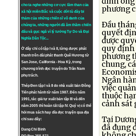
đình ông
cho ta nghe những cơ cực lầm than của
phương c
xã hội miền Bắc và cuộc đời tù đày bi
thảm của những chiến sĩ vô danh của
Ðầu tháng
chúng ta, những người đã âm thầm chiến
quyết địn
đấu và gục ngã vì lý tưởng
Tự Do
và
Đại
được quy
Nghĩa Dân Tộc
...
quy định 
Ở đây chỉ có tập I và II, từng được phát
phương th
thanh trên đài phát thanh Quê Hương từ
chung, cá
San Jose, California - Hoa Kỳ, trong
chương trình đọc truyện do Trần Nam
Economis
phụ trách.
Ngân hàn
việc quản
Thép Đen tập I và II do nhà xuất bản Đông
Tiến phát hành từ năm 1987. Đến năm
thuộc hạ
1991, tác giả tự xuất bản tập III và đến
cảnh sát 
năm 2005 thì hoàn tất tập IV. Quý vị có thể
hỏi mua sách hay dĩa đọc truyện qua địa
Tại Dương
chỉ sau đây:
đã đụng đ
Dang Chi Binh
không cho