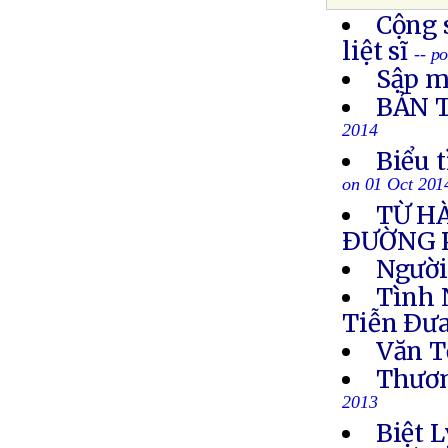
Cộng 
liệt sĩ
-- p
Sập m
BẢN 
2014
Biểu 
on 01 Oct 201
TỪ H
ÐƯỜNG 
Người
Tình 
Tiễn Ðưa
Văn T
Thươn
2013
Biệt L