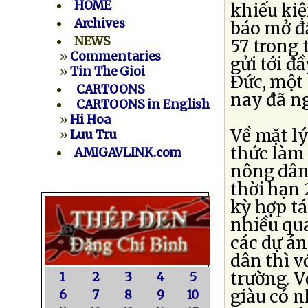
HOME
khiếu kiệ
Archives
báo mở đầ
NEWS
57 trong 
»
Commentaries
gửi tới đ
»
Tin The Gioi
Ðức, một 
CARTOONS
nay đã ng
CARTOONS in English
»
Hi Hoa
Về mặt l
»
Luu Tru
thức làm 
AMIGAVLINK.com
nông dân
thời hạn 
kỳ hợp tá
nhiều qu
các dự án
dân thì v
trường. V
1
2
3
4
5
giàu có n
6
7
8
9
10