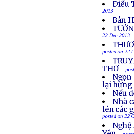
Ðiếu 
2013
Bản H
TƯỞN
22 Dec 2013
THƯƠN
posted on 22 
TRUYỀ
THƠ
-- po
Ngọn 
lại bừng
Nếu đ
Nhà c
lén các 
posted on 22 
Nghệ 
Yên