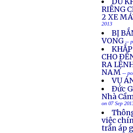
DU K
RIÊNG 
2 XE M
2013
BỊ BẮ
VONG
-- 
KHẮP 
CHO ÐẾN
RA LỆNH
NAM
-- p
VỤ Á
Ðức G
Nhà Cầm
on 07 Sep 201
Thông
việc chí
trấn áp 