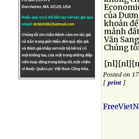
PO Box 255-571
Economic
Dorchester, MA. 02125, USA
của Dươn
Hoặc quý vị có thể liên lạc với tác giả qua
khoản đề
email:
dcbinh38@hotmail.com
mảnh đất
Chúng tôi xin chân thành cám ơn tác giả
Văn Sang 
và trân trọng giới thiệu đến quý độc giả
Chúng tôi
và thính giả khắp nơi một bộ hồi ký có
một không hai, của một trong những điệp
{nl}{nl}{n
viên hoạt động trong bóng tối, một chiến
sĩ thuộc Quân Lực Việt Nam Cộng Hòa.
Posted on 1
[
print
]
FreeViet