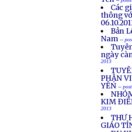
-- post
Các g
thông vớ
06.10.201
Bản L
Nam
-- po
Tuyên
ngày cà
2013
TUYÊ
PHẬN VI
YÊN
-- pos
NHÓM
KIM ĐIỀ
2013
THƯ 
GIÁO TỈ