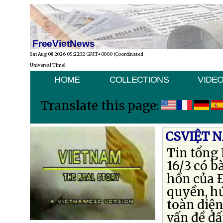
FreeVietNews
Sat Aug 08 2026 05:22:32 GMT+0000 (Coordinated
Universal Time)
HOME
COLLECTIONS
VIDE
Translate this page:
CSVIỆT N
Tin tổng
16/3 có b
hồn của 
quyền, hứ
toàn diện
vấn đề đấ