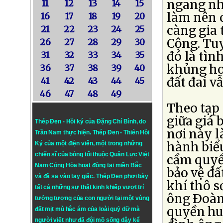
ngang nh
11
12
13
14
15
làm nên c
16
17
18
19
20
càng gia 
21
22
23
24
25
Cộng. Tuy
26
27
28
29
30
đó là tìn
31
32
33
34
35
khủng ho
36
37
38
39
40
đất đai v
41
42
43
44
45
46
47
48
49
Theo tạp 
giữa giá 
Thép Đen - Hồi ký của Đặng Chí Bình
, do
nơi này l
Trần Nam thực hiện.
Thép Đen
- Thiên Hồi
hành biểu
Ký của một điện viên, một trong những
chiến sĩ của bóng tối thuộc Quân Lực Việt
cầm quyề
Nam Cộng Hòa hoạt động tại miền Bắc
bảo vệ đấ
và đã sa vào tay giặc. Thép Đen phơi bày
khí thô s
tất cả những sự thật kinh khiếp vượt trí
ông Ðoàn
tưởng tượng của con người tại một vùng
quyền hu
đất mịt mù hắc ám của loài quỷ dữ mà
người viết như đã đội mồ sống dậy kể