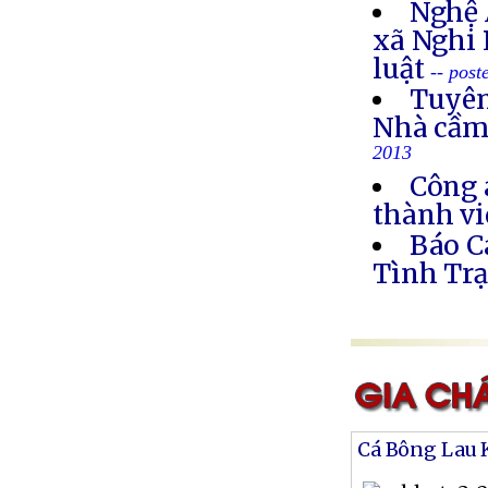
Nghệ 
xã Nghi 
luật
-- post
Tuyên
Nhà cầm
2013
Công 
thành vi
Báo C
Tình Trạ
Cá Bông Lau 