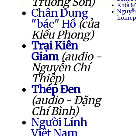
Trường Sơn)
Khối 8
Chân Dung
Nguyễ
homep
"bác" Hồ
(của
Kiều Phong)
Trại Kiên
Giam
(audio -
Nguyễn Chí
Thiệp)
Thép Đen
(audio - Đặng
Chí Bình)
Người Lính
Việt Nam