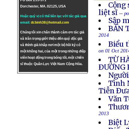
PO Box 255-571
Cộng 
Dorchester, MA. 02125, USA
liệt sĩ
-- p
Hoặc quý vị có thể liên lạc với tác giả qua
Sập m
email:
dcbinh38@hotmail.com
BẢN 
Chúng tôi xin chân thành cám ơn tác giả
2014
và trân trọng giới thiệu đến quý độc giả
Biểu 
và thính giả khắp nơi một bộ hồi ký có
on 01 Oct 201
một không hai, của một trong những điệp
TỪ H
viên hoạt động trong bóng tối, một chiến
sĩ thuộc Quân Lực Việt Nam Cộng Hòa.
ÐƯỜNG 
Người
Tình 
Tiễn Ðưa
Văn T
Thươn
2013
Biệt L