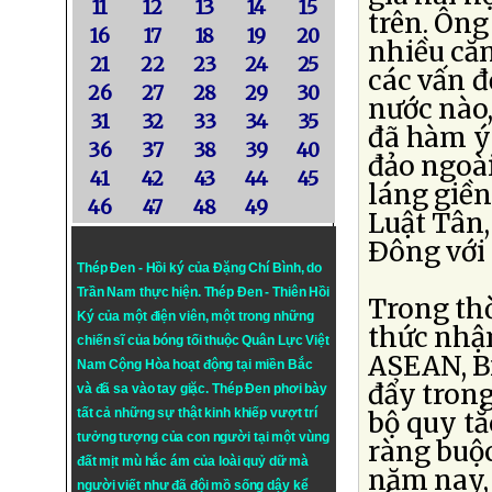
11
12
13
14
15
trên. Ông
16
17
18
19
20
nhiều că
21
22
23
24
25
các vấn đ
26
27
28
29
30
nước nào
31
32
33
34
35
đã hàm ý
36
37
38
39
40
đảo ngoài
41
42
43
44
45
láng giề
46
47
48
49
Luật Tân,
Ðông với
Thép Đen - Hồi ký của Đặng Chí Bình
, do
Trần Nam thực hiện.
Thép Đen
- Thiên Hồi
Trong thờ
Ký của một điện viên, một trong những
thức nhậ
chiến sĩ của bóng tối thuộc Quân Lực Việt
ASEAN, B
Nam Cộng Hòa hoạt động tại miền Bắc
đẩy trong
và đã sa vào tay giặc. Thép Đen phơi bày
tất cả những sự thật kinh khiếp vượt trí
bộ quy tắ
tưởng tượng của con người tại một vùng
ràng buộ
đất mịt mù hắc ám của loài quỷ dữ mà
năm nay, 
người viết như đã đội mồ sống dậy kể