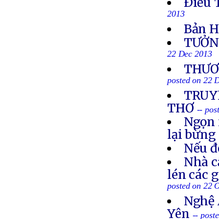
Ðiếu 
2013
Bản H
TƯỞN
22 Dec 2013
THƯƠN
posted on 22 
TRUYỀ
THƠ
-- po
Ngọn 
lại bừng
Nếu đ
Nhà c
lén các 
posted on 22 
Nghệ 
Yên
-- post