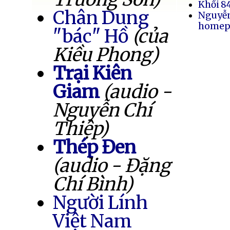
Khối 8
Chân Dung
Nguyễ
homep
"bác" Hồ
(của
Kiều Phong)
Trại Kiên
Giam
(audio -
Nguyễn Chí
Thiệp)
Thép Đen
(audio - Đặng
Chí Bình)
Người Lính
Việt Nam