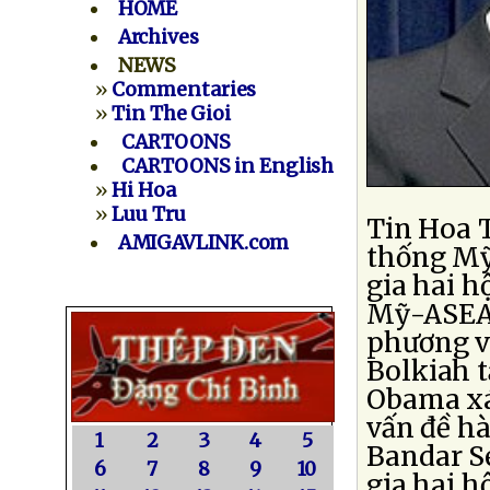
HOME
Archives
NEWS
»
Commentaries
»
Tin The Gioi
CARTOONS
CARTOONS in English
»
Hi Hoa
»
Luu Tru
Tin Hoa 
AMIGAVLINK.com
thống Mỹ
gia hai h
Mỹ-ASEAN
phương v
Bolkiah t
Obama xá
vấn đề hà
1
2
3
4
5
Bandar S
6
7
8
9
10
gia hai h