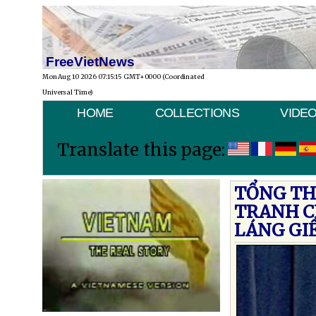
FreeVietNews
Mon Aug 10 2026 07:15:15 GMT+0000 (Coordinated
Universal Time)
HOME
COLLECTIONS
VIDE
Translate this page:
TỔNG TH
TRANH CH
LÁNG GI