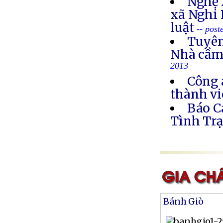
Nghệ 
xã Nghi 
luật
-- post
Tuyên
Nhà cầm
2013
Công 
thành vi
Báo C
Tình Trạ
Bánh Giò