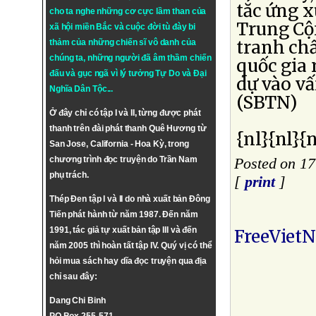
tắc ứng x
cho ta nghe những cơ cực lầm than của
Trung Cộn
xã hội miền Bắc và cuộc đời tù đày bi
tranh ch
thảm của những chiến sĩ vô danh của
chúng ta, những người đã âm thầm chiến
quốc gia 
đấu và gục ngã vì lý tưởng
Tự Do
và
Đại
dự vào vấ
Nghĩa Dân Tộc
...
(SBTN)
Ở đây chỉ có tập I và II, từng được phát
thanh trên đài phát thanh Quê Hương từ
{nl}{nl}{n
San Jose, California - Hoa Kỳ, trong
chương trình đọc truyện do Trần Nam
Posted on 1
phụ trách.
[
print
]
Thép Đen tập I và II do nhà xuất bản Đông
Tiến phát hành từ năm 1987. Đến năm
1991, tác giả tự xuất bản tập III và đến
FreeViet
năm 2005 thì hoàn tất tập IV. Quý vị có thể
hỏi mua sách hay dĩa đọc truyện qua địa
chỉ sau đây:
Dang Chi Binh