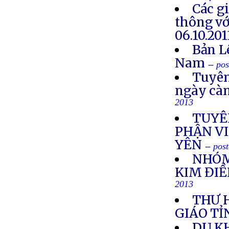
Các g
thông vớ
06.10.201
Bản L
Nam
-- po
Tuyên
ngày cà
2013
TUYÊ
PHẬN VI
YÊN
-- pos
NHÓM
KIM ĐIỀ
2013
THƯ 
GIÁO TỈ
DU K