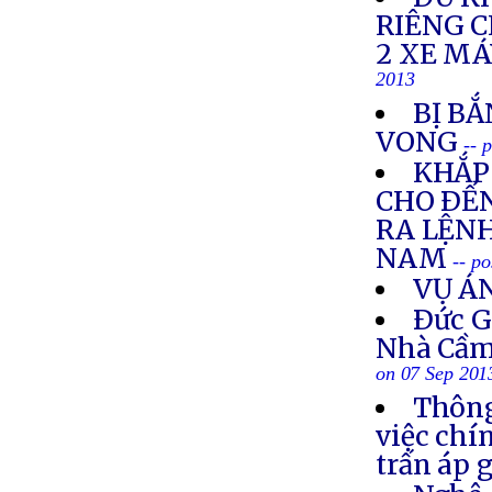
RIÊNG 
2 XE M
2013
BỊ BẮ
VONG
-- 
KHẮP 
CHO ÐẾN
RA LỆNH
NAM
-- p
VỤ Á
Ðức G
Nhà Cầm
on 07 Sep 201
Thông
việc chí
trấn áp 