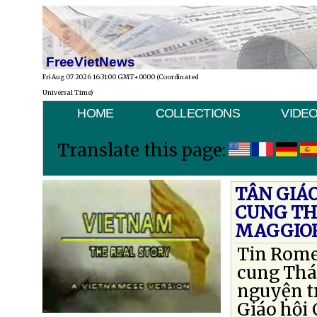
FreeVietNews
Fri Aug 07 2026 16:31:00 GMT+0000 (Coordinated
Universal Time)
HOME
COLLECTIONS
VIDE
Translate this page:
TÂN GIÁ
CUNG TH
MAGGIO
Tin Rome
cung Thá
nguyện t
Giáo hội 