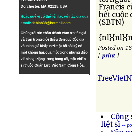
PO Box 255-571
Francis c
Dorchester, MA. 02125, USA
hết cuộc 
Hoặc quý vị có thể liên lạc với tác giả qua
(SBTN)
email:
dcbinh38@hotmail.com
Chúng tôi xin chân thành cám ơn tác giả
{nl}{nl}{n
và trân trọng giới thiệu đến quý độc giả
và thính giả khắp nơi một bộ hồi ký có
Posted on 1
một không hai, của một trong những điệp
[
print
]
viên hoạt động trong bóng tối, một chiến
sĩ thuộc Quân Lực Việt Nam Cộng Hòa.
FreeViet
Cộng 
liệt sĩ
-- p