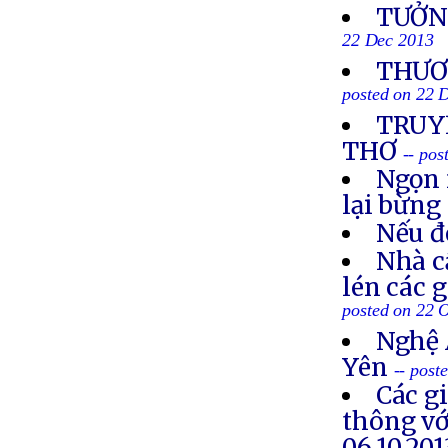
TƯỞN
22 Dec 2013
THƯƠN
posted on 22 
TRUYỀ
THƠ
-- po
Ngọn 
lại bừng
Nếu đ
Nhà c
lén các 
posted on 22 
Nghệ 
Yên
-- post
Các g
thông vớ
06.10.201