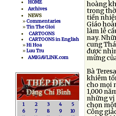
HOME
hoàng kh
Archives
trong thờ
NEWS
tiền nhiệ
»
Commentaries
Giáo hoà
»
Tin The Gioi
làm lễ cầ
CARTOONS
nay. Nhữ
CARTOONS in English
cung Thá
»
Hi Hoa
được nhìn
»
Luu Tru
mừng của
AMIGAVLINK.com
Bà Teres
khiêm tốn
cho mọi n
1,000 năm
những vị
chọn một
1
2
3
4
5
Công giáo
6
7
8
9
10