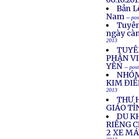
Bản L
Nam
-- po
Tuyên
ngày cà
2013
TUYÊ
PHẬN VI
YÊN
-- pos
NHÓM
KIM ĐIỀ
2013
THƯ 
GIÁO TỈ
DU K
RIÊNG 
2 XE M