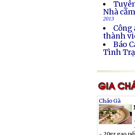
Tuyên
Nhà cầm
2013
Công 
thành vi
Báo C
Tình Trạ
Cháo Gà
- 20gr gạo n