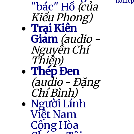
homep
"bác" Hồ
(của
Kiều Phong)
Trại Kiên
Giam
(audio -
Nguyễn Chí
Thiệp)
Thép Đen
(audio - Đặng
Chí Bình)
Người Lính
Việt Nam
Cộng Hòa