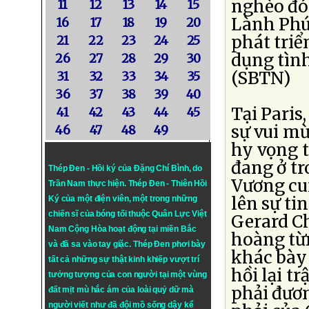
nghèo đói
11
12
13
14
15
Lành Phú
16
17
18
19
20
phát triể
21
22
23
24
25
dụng tình
26
27
28
29
30
(SBTN)
31
32
33
34
35
36
37
38
39
40
Tại Paris
41
42
43
44
45
sự vui m
46
47
48
49
hy vọng t
đang ở tr
Thép Đen - Hồi ký của Đặng Chí Bình
, do
Vương cu
Trần Nam thực hiện.
Thép Đen
- Thiên Hồi
lên sự ti
Ký của một điện viên, một trong những
chiến sĩ của bóng tối thuộc Quân Lực Việt
Gerard C
Nam Cộng Hòa hoạt động tại miền Bắc
hoàng từn
và đã sa vào tay giặc. Thép Đen phơi bày
khác bày
tất cả những sự thật kinh khiếp vượt trí
hồi lại t
tưởng tượng của con người tại một vùng
phải đươ
đất mịt mù hắc ám của loài quỷ dữ mà
người viết như đã đội mồ sống dậy kể