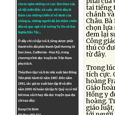
phải của 
cho ta nghe những cơ cực lầm than của
tai tiến
xã hội miền Bắc và cuộc đời tù đày bi
chánh và 
thảm của những chiến sĩ vô danh của
Châu. Bà 
chúng ta, những người đã âm thầm chiến
chọn lựa 
đấu và gục ngã vì lý tưởng
Tự Do
và
Đại
đem lại s
Nghĩa Dân Tộc
...
Công giá
Ở đây chỉ có tập I và II, từng được phát
thú có đư
thanh trên đài phát thanh Quê Hương từ
từ đây.
San Jose, California - Hoa Kỳ, trong
chương trình đọc truyện do Trần Nam
phụ trách.
Trong lúc
tích cực.
Thép Đen tập I và II do nhà xuất bản Đông
Tiến phát hành từ năm 1987. Đến năm
hoàng Fra
1991, tác giả tự xuất bản tập III và đến
Giáo hoàn
năm 2005 thì hoàn tất tập IV. Quý vị có thể
Hồng y đế
hỏi mua sách hay dĩa đọc truyện qua địa
hoàng. Tr
chỉ sau đây:
giáo luật
Dang Chi Binh
tới người