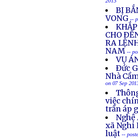
2013
BỊ BẮ
VONG
-- 
KHẮP 
CHO ÐẾN
RA LỆNH
NAM
-- p
VỤ Á
Ðức G
Nhà Cầm
on 07 Sep 201
Thông
việc chí
trấn áp 
Nghệ 
xã Nghi 
luật
-- post