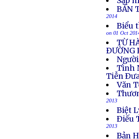
Sập m
BẢN 
2014
Biểu 
on 01 Oct 201
TỪ H
ÐƯỜNG 
Người
Tình 
Tiễn Ðưa
Văn T
Thươn
2013
Biệt L
Ðiếu 
2013
Bản H