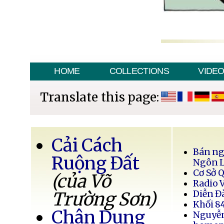
HOME
COLLECTIONS
VIDE
Translate this page:
Cải Cách
Bán ng
Ruộng Đất
Ngôn 
Cơ Sở 
(của Võ
Radio 
Trường Sơn)
Diễn Đ
Khối 8
Chân Dung
Nguyễ