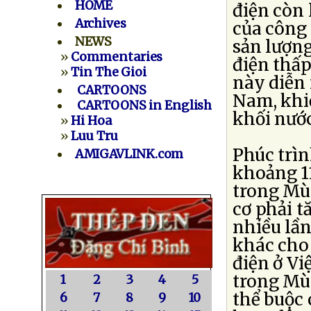
HOME
điện còn 
Archives
của công
NEWS
sản lượng
»
Commentaries
điện thấp
»
Tin The Gioi
này diễn 
CARTOONS
Nam, khiế
CARTOONS in English
khối nước
»
Hi Hoa
»
Luu Tru
Phúc trì
AMIGAVLINK.com
khoảng 11
trong Mù
cơ phải t
nhiều lần
khác cho
điện ở Vi
trong Mùa
1
2
3
4
5
thể buộc
6
7
8
9
10