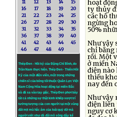
hoạt động
11
12
13
14
15
ty thủy đ
16
17
18
19
20
các hồ th
21
22
23
24
25
ngừng ho
26
27
28
29
30
50% nhữn
31
32
33
34
35
36
37
38
39
40
Như vậy s
41
42
43
44
45
chỉ bằng 
46
47
48
49
rồi. Một 
ở miền N
Thép Đen - Hồi ký của Đặng Chí Bình
, do
điện nào 
Trần Nam thực hiện.
Thép Đen
- Thiên Hồi
thiếu kho
Ký của một điện viên, một trong những
chiến sĩ của bóng tối thuộc Quân Lực Việt
nay đến c
Nam Cộng Hòa hoạt động tại miền Bắc
và đã sa vào tay giặc. Thép Đen phơi bày
Như vậy 
tất cả những sự thật kinh khiếp vượt trí
điện liên
tưởng tượng của con người tại một vùng
nguy cơ 
đất mịt mù hắc ám của loài quỷ dữ mà
người viết như đã đội mồ sống dậy kể