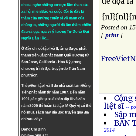
đe dọa là
cho ta nghe những cơ cực lầm than của
xã hội miền Bắc và cuộc đời tù đày bi
{nl}{nl}{n
thảm của những chiến sĩ vô danh của
chúng ta, những người đã âm thầm chiến
Posted on 1
đấu và gục ngã vì lý tưởng
Tự Do
và
Đại
[
print
]
Nghĩa Dân Tộc
...
Ở đây chỉ có tập I và II, từng được phát
thanh trên đài phát thanh Quê Hương từ
FreeViet
San Jose, California - Hoa Kỳ, trong
chương trình đọc truyện do Trần Nam
phụ trách.
Thép Đen tập I và II do nhà xuất bản Đông
Tiến phát hành từ năm 1987. Đến năm
Cộng 
1991, tác giả tự xuất bản tập III và đến
liệt sĩ
năm 2005 thì hoàn tất tập IV. Quý vị có thể
-- p
Sập m
hỏi mua sách hay dĩa đọc truyện qua địa
chỉ sau đây:
BẢN 
2014
Dang Chi Binh