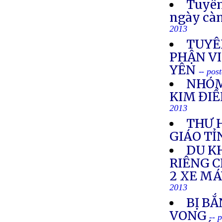
Tuyên
ngày cà
2013
TUYÊ
PHẬN VI
YÊN
-- pos
NHÓM
KIM ĐIỀ
2013
THƯ 
GIÁO TỈ
DU K
RIÊNG 
2 XE M
2013
BỊ BẮ
VONG
-- 