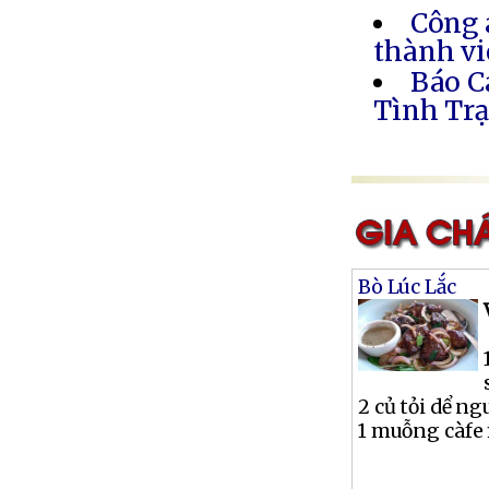
Công 
thành vi
Báo C
Tình Trạ
Bò Lúc Lắc
2 củ tỏi dể n
1 muỗng càfe 