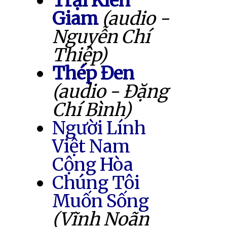
Trại Kiên
Giam
(audio -
Nguyễn Chí
Thiệp)
Thép Đen
(audio - Đặng
Chí Bình)
Người Lính
Việt Nam
Cộng Hòa
Chúng Tôi
Muốn Sống
(Vĩnh Noãn