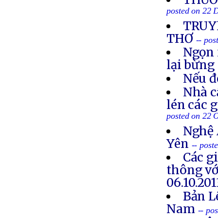
posted on 22 
TRUYỀ
THƠ
-- po
Ngọn 
lại bừng
Nếu đ
Nhà c
lén các 
posted on 22 
Nghệ 
Yên
-- post
Các g
thông vớ
06.10.201
Bản L
Nam
-- po