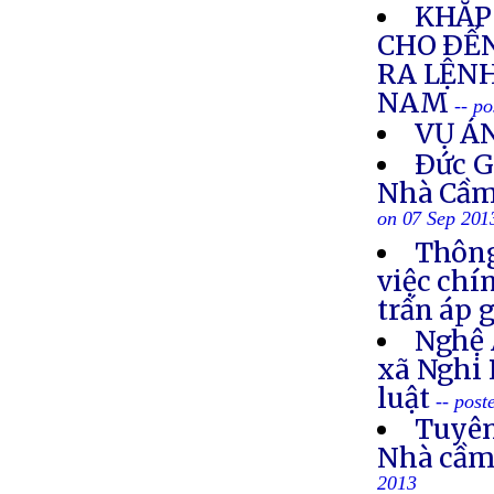
KHẮP 
CHO ÐẾN
RA LỆNH
NAM
-- p
VỤ Á
Ðức G
Nhà Cầm
on 07 Sep 201
Thông
việc chí
trấn áp 
Nghệ 
xã Nghi 
luật
-- post
Tuyên
Nhà cầm
2013