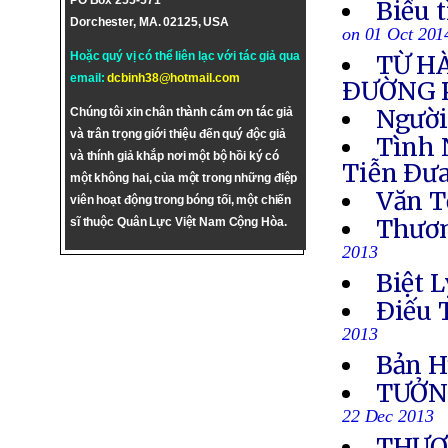
PO Box 255-571
Biểu 
Dorchester, MA. 02125, USA
on 01 Oct 201
Hoặc quý vị có thể liên lạc với tác giả qua
TỪ H
email:
dcbinh38@hotmail.com
ÐƯỜNG 
Người
Chúng tôi xin chân thành cám ơn tác giả
và trân trọng giới thiệu đến quý độc giả
Tình 
và thính giả khắp nơi một bộ hồi ký có
Tiễn Ðưa
một không hai, của một trong những điệp
Văn T
viên hoạt động trong bóng tối, một chiến
Thươn
sĩ thuộc Quân Lực Việt Nam Cộng Hòa.
2013
Biệt L
Ðiếu 
2013
Bản H
TƯỞN
22 Dec 2013
THƯƠN