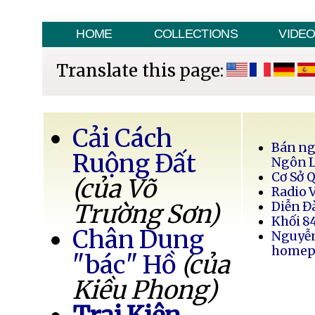
HOME
COLLECTIONS
VIDE
Translate this page:
Cải Cách
Bán ng
Ruộng Đất
Ngôn 
Cơ Sở 
(của Võ
Radio 
Trường Sơn)
Diễn Đ
Khối 8
Chân Dung
Nguyễ
homep
"bác" Hồ
(của
Kiều Phong)