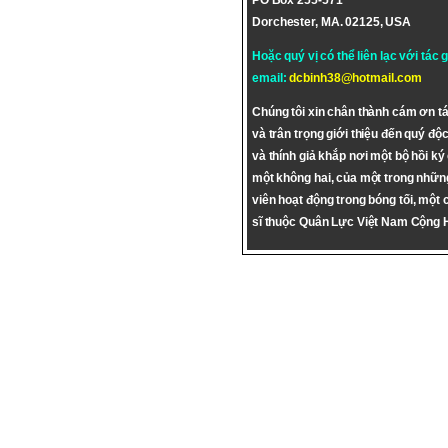
PO Box 255-571
Dorchester, MA. 02125, USA
Hoặc quý vị có thể liên lạc với tác 
email:
dcbinh38@hotmail.com
Chúng tôi xin chân thành cám ơn tá
và trân trọng giới thiệu đến quý độc
và thính giả khắp nơi một bộ hồi ký
một không hai, của một trong nhữn
viên hoạt động trong bóng tối, một 
sĩ thuộc Quân Lực Việt Nam Cộng 