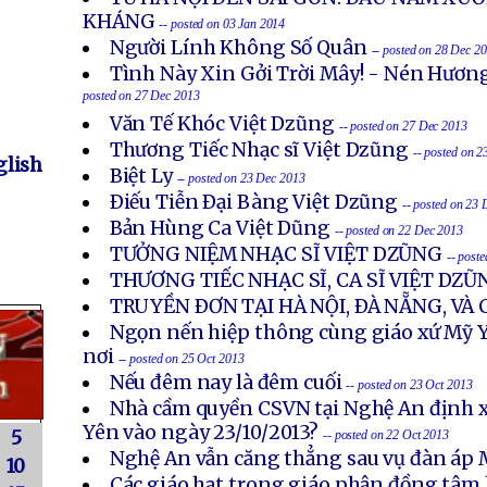
KHÁNG
-- posted on 03 Jan 2014
Người Lính Không Số Quân
-- posted on 28 Dec 2
Tình Này Xin Gởi Trời Mây! - Nén Hươn
posted on 27 Dec 2013
Văn Tế Khóc Việt Dzũng
-- posted on 27 Dec 2013
Thương Tiếc Nhạc sĩ Việt Dzũng
-- posted on 
lish
Biệt Ly
-- posted on 23 Dec 2013
Ðiếu Tiễn Ðại Bàng Việt Dzũng
-- posted on 23
Bản Hùng Ca Việt Dũng
-- posted on 22 Dec 2013
TƯỞNG NIỆM NHẠC SĨ VIỆT DZŨNG
-- post
THƯƠNG TIẾC NHẠC SĨ, CA SĨ VIỆT DZŨ
TRUYỀN ÐƠN TẠI HÀ NỘI, ÐÀ NẴNG, VÀ
Ngọn nến hiệp thông cùng giáo xứ Mỹ Y
nơi
-- posted on 25 Oct 2013
Nếu đêm nay là đêm cuối
-- posted on 23 Oct 2013
Nhà cầm quyền CSVN tại Nghệ An định x
Yên vào ngày 23/10/2013?
5
-- posted on 22 Oct 2013
Nghệ An vẫn căng thẳng sau vụ đàn áp 
10
Các giáo hạt trong giáo phận đồng tâm 