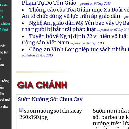
Phạm Tự Do Tôn Giáo
-- posted on 07 Sep 2013
n của
Thông cáo của Tòa Giám mục Xã Ðoài về
bi
An tổ chức dùng vũ lực trấn áp giáo dân
-- po
ủa
Nghệ An, giáo dân Mỹ Yên bao vây Ủy B
 chiến
thả người bị bắt trái pháp luật
à
Đại
-- posted on 07 Sep 20
Tuyên bố về Nghị định 72 vi hiến vô luậ
Cộng sản Việt Nam
-- posted on 01 Sep 2013
phát
Công an Vĩnh Long tiếp tục sách nhiễu 
ng từ
posted on 23 Aug 2013
g
Nam
n Đông
năm
đến
Sườn Nướng Sốt Chua Cay
 có thể
a địa
Sườn non rửa s
sốt barbecue k
nướng trên lử