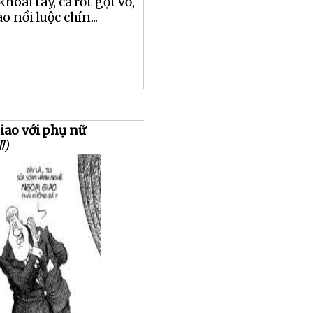
khoai tây, cà rốt gọt vỏ,
o nồi luộc chín...
giao với phụ nữ
l)