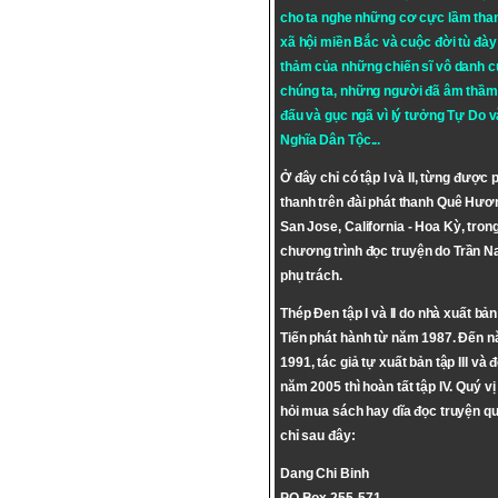
cho ta nghe những cơ cực lầm tha
xã hội miền Bắc và cuộc đời tù đày 
thảm của những chiến sĩ vô danh c
chúng ta, những người đã âm thầm
đấu và gục ngã vì lý tưởng
Tự Do
v
Nghĩa Dân Tộc
...
Ở đây chỉ có tập I và II, từng được 
thanh trên đài phát thanh Quê Hươ
San Jose, California - Hoa Kỳ, tron
chương trình đọc truyện do Trần 
phụ trách.
Thép Đen tập I và II do nhà xuất bả
Tiến phát hành từ năm 1987. Đến 
1991, tác giả tự xuất bản tập III và 
năm 2005 thì hoàn tất tập IV. Quý vị
hỏi mua sách hay dĩa đọc truyện qu
chỉ sau đây:
Dang Chi Binh