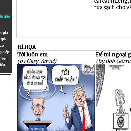
cải cắt miếng, 
rửa sạch cho và
giả qua
c giả
 giả
 có
HÍ HỌA
g điệp
Tới luôn em
Để tui ngoại 
chiến
(by Gary Varvel)
(by Bob Gorrel
Hòa.