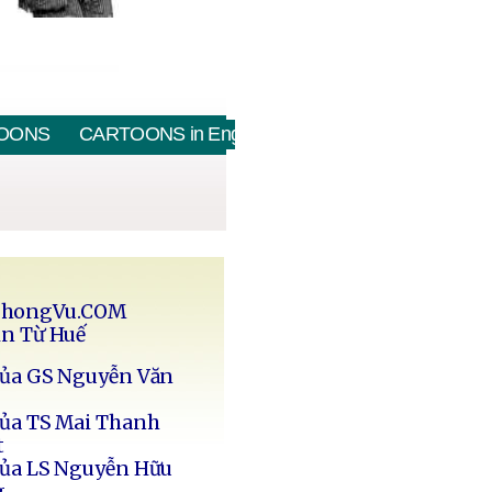
OONS
CARTOONS in English
PhongVu.COM
in Từ Huế
của GS Nguyễn Văn
của TS Mai Thanh
t
của LS Nguyễn Hữu