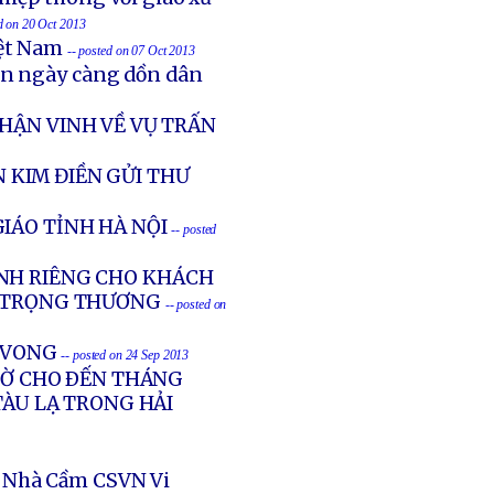
ed on 20 Oct 2013
iệt Nam
-- posted on 07 Oct 2013
ản ngày càng dồn dân
HẬN VINH VỀ VỤ TRẤN
 KIM ĐIỀN GỬI THƯ
IÁO TỈNH HÀ NỘI
-- posted
NH RIÊNG CHO KHÁCH
G TRỌNG THƯƠNG
-- posted on
Ử VONG
-- posted on 24 Sep 2013
GIỜ CHO ÐẾN THÁNG
TÀU LẠ TRONG HẢI
 Nhà Cầm CSVN Vi