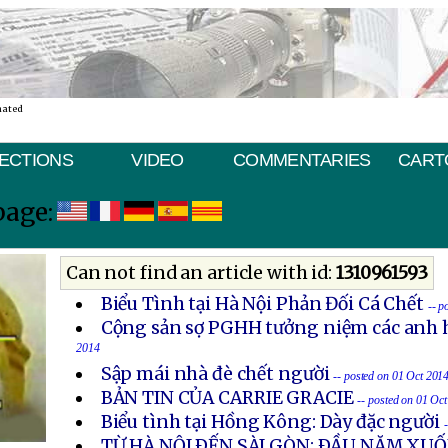
nated
ECTIONS
VIDEO
COMMENTARIES
CART
page:
Can not find an article with id:
1310961593
Biểu Tình tại Hà Nội Phản Đối Cá Chết
-- p
Cộng sản sợ PGHH tưởng niệm các anh h
2014
Sập mái nhà đè chết người
-- posted on 01 Oct 201
BẢN TIN CỦA CARRIE GRACIE
-- posted on 01 Oc
Biểu tình tại Hồng Kông: Dày đặc người
TỪ HÀ NỘI ÐẾN SÀI GÒN: ÐẦU NĂM X