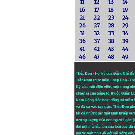
11
12
13
14
16
17
18
19
21
22
23
24
26
27
28
29
31
32
33
34
36
37
38
39
41
42
43
44
46
47
48
49
Thép Đen - Hồi ký của Đặng Chí Bì
Trần Nam thực hiện.
Thép Đen
- Th
Ký của một điện viên, một trong n
chiến sĩ của bóng tối thuộc Quân L
Nam Cộng Hòa hoạt động tại miền
và đã sa vào tay giặc. Thép Đen ph
tất cả những sự thật kinh khiếp vượ
tưởng tượng của con người tại mộ
đất mịt mù hắc ám của loài quỷ dữ
người viết như đã đội mồ sống dậy