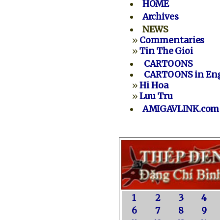
HOME
Archives
NEWS
»
Commentaries
»
Tin The Gioi
CARTOONS
CARTOONS in Eng
»
Hi Hoa
»
Luu Tru
AMIGAVLINK.com
1
2
3
4
6
7
8
9