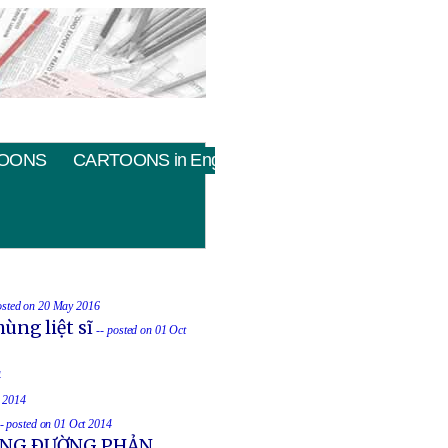
OONS
CARTOONS in English
osted on 20 May 2016
ùng liệt sĩ
-- posted on 01 Oct
4
t 2014
-- posted on 01 Oct 2014
UỐNG ÐƯỜNG PHẢN