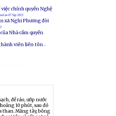
 việc chính quyền Nghệ
sted on 07 Sep 2013
an xã Nghi Phương đòi
13
t của Nhà cầm quyền
thành viên liên tôn
--
ạch, để ráo, ướp nước
hoảng 10 phút, sau đó
a than. Măng tây, bông