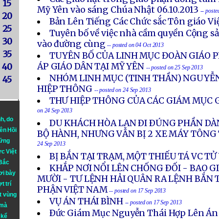
15
Mỹ Yên vào sáng Chúa Nhật 06.10.2013
-- post
20
Bản Lên Tiếng Các Chức sắc Tôn giáo V
25
Tuyên bố về việc nhà cầm quyền Cộng s
30
vào đường cùng
-- posted on 04 Oct 2013
35
TUYÊN BỐ CỦA LINH MỤC ĐOÀN GIÁO P
ÁP GIÁO DÂN TẠI MỸ YÊN
40
-- posted on 25 Sep 2013
NHÓM LINH MỤC (TINH THẦN) NGUYỄN
45
HIỆP THÔNG
-- posted on 24 Sep 2013
THƯ HIỆP THÔNG CỦA CÁC GIÁM MỤC G
on 24 Sep 2013
nh
, do
DU KHÁCH HÒA LAN ÐI ÐÚNG PHẦN DÀ
iên Hồi
BỘ HÀNH, NHƯNG VẪN BỊ 2 XE MÁY TÔN
hững
24 Sep 2013
ực Việt
BỊ BẮN TẠI TRẠM, MỘT THIẾU TÁ VC T
 Bắc
KHẮP NƠI NỔI LÊN CHỐNG ÐỐI - BAO 
ơi bày
MƯỜI - TƯ LỆNH HẢI QUÂN RA LỆNH BẮN 
t trí
PHẬN VIỆT NAM
-- posted on 17 Sep 2013
t vùng
VỤ ÁN THÁI BÌNH
-- posted on 17 Sep 2013
 mà
Ðức Giám Mục Nguyễn Thái Hợp Lên Án
 kể