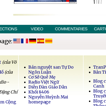
ECTIONS
VIDEO
COMMENTARIES
CART
page:
t
(của Võ
Bán nguyệt san Tự Do
Tran
Hồ
(của
Ngôn Luận
Bản T
Cơ Sở Quê Mẹ
Blog 
dio -
Radio Việt Ngữ
Canh
Diễn Đàn Giáo Dân
Blog 
 Đặng Chí
Khối 8406
Truyế
Nguyễn Huỳnh Mai
Blog 
Nam Cộng
homepage