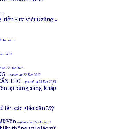
013
g Tiễn Ðưa Việt Dzũng
--
23 Dec 2013
 Dec 2013
ed on 22 Dec 2013
NG
-- posted on 22 Dec 2013
 CẦN THƠ
-- posted on 09 Dec 2013
ên lại bừng sáng khắp
ử lén các giáo dân Mỹ
Mỹ Yên
-- posted on 22 Oct 2013
hiệp thông với giáo xứ