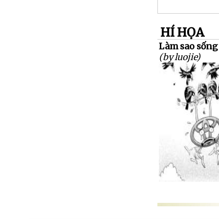
HÍ HỌA
Làm sao sống 
(by luojie)