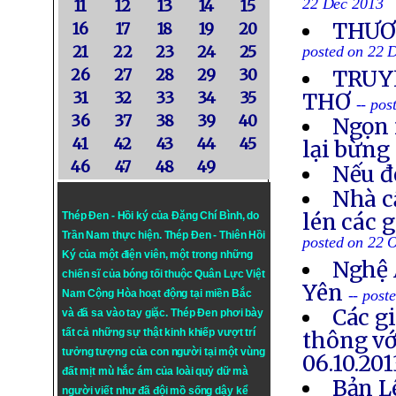
22 Dec 2013
11
12
13
14
15
THƯƠN
16
17
18
19
20
21
22
23
24
25
posted on 22 
26
27
28
29
30
TRUYỀ
31
32
33
34
35
THƠ
-- po
36
37
38
39
40
Ngọn 
41
42
43
44
45
lại bừng
46
47
48
49
Nếu đ
Nhà c
lén các 
Thép Đen - Hồi ký của Đặng Chí Bình
, do
Trần Nam thực hiện.
Thép Đen
- Thiên Hồi
posted on 22 
Ký của một điện viên, một trong những
Nghệ 
chiến sĩ của bóng tối thuộc Quân Lực Việt
Yên
-- post
Nam Cộng Hòa hoạt động tại miền Bắc
Các g
và đã sa vào tay giặc. Thép Đen phơi bày
tất cả những sự thật kinh khiếp vượt trí
thông vớ
tưởng tượng của con người tại một vùng
06.10.201
đất mịt mù hắc ám của loài quỷ dữ mà
Bản L
người viết như đã đội mồ sống dậy kể