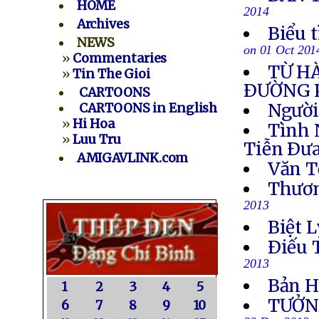
HOME
2014
Archives
Biểu 
NEWS
on 01 Oct 201
»
Commentaries
TỪ H
»
Tin The Gioi
ÐƯỜNG 
CARTOONS
Người
CARTOONS in English
»
Hi Hoa
Tình 
»
Luu Tru
Tiễn Ðưa
AMIGAVLINK.com
Văn T
Thươn
2013
Biệt L
Ðiếu 
2013
Bản H
1
2
3
4
5
TƯỞN
6
7
8
9
10