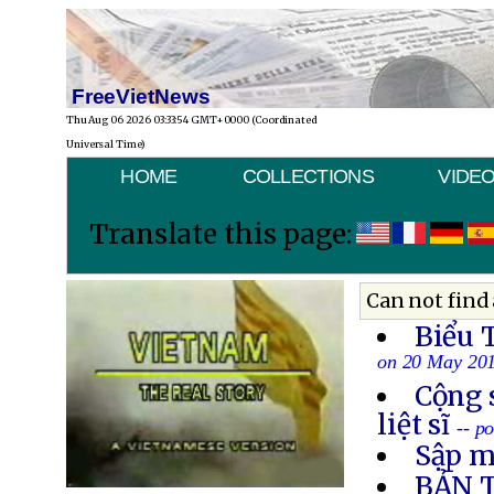
FreeVietNews
Thu Aug 06 2026 03:33:54 GMT+0000 (Coordinated
Universal Time)
HOME
COLLECTIONS
VIDE
Translate this page:
Can not find 
Biểu 
on 20 May 20
Cộng 
liệt sĩ
-- p
Sập m
BẢN 