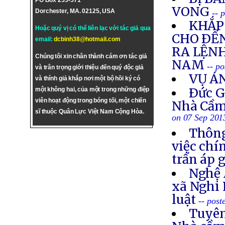
PO Box 255-571
VONG
Dorchester, MA. 02125, USA
-- 
KHẮP 
Hoặc quý vị có thể liên lạc với tác giả qua
CHO ÐẾN
email:
dcbinh38@hotmail.com
RA LỆNH
Chúng tôi xin chân thành cám ơn tác giả
NAM
-- p
và trân trọng giới thiệu đến quý độc giả
VỤ Á
và thính giả khắp nơi một bộ hồi ký có
Ðức G
một không hai, của một trong những điệp
viên hoạt động trong bóng tối, một chiến
Nhà Cầm
sĩ thuộc Quân Lực Việt Nam Cộng Hòa.
on 07 Sep 201
Thông
việc chí
trấn áp 
Nghệ 
xã Nghi 
luật
-- post
Tuyên