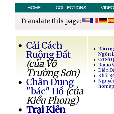
HOME
COLLECTIONS
VIDE
Translate this page:
Cải Cách
Bán ng
Ruộng Đất
Ngôn 
Cơ Sở 
(của Võ
Radio 
Trường Sơn)
Diễn Đ
Khối 8
Chân Dung
Nguyễ
homep
"bác" Hồ
(của
Kiều Phong)
Trại Kiên