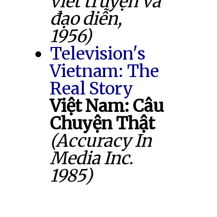
viết truyện và
đạo diễn,
1956)
Television's
Vietnam: The
Real Story
Việt Nam: Câu
Chuyện Thật
(Accuracy In
Media Inc.
1985)