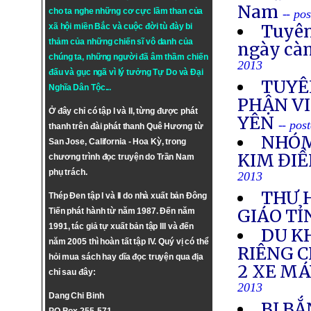
Nam
cho ta nghe những cơ cực lầm than của
-- po
Tuyên
xã hội miền Bắc và cuộc đời tù đày bi
thảm của những chiến sĩ vô danh của
ngày cà
chúng ta, những người đã âm thầm chiến
2013
đấu và gục ngã vì lý tưởng
Tự Do
và
Đại
TUYÊ
Nghĩa Dân Tộc
...
PHẬN VI
Ở đây chỉ có tập I và II, từng được phát
YÊN
-- pos
thanh trên đài phát thanh Quê Hương từ
NHÓM
San Jose, California - Hoa Kỳ, trong
KIM ĐIỀ
chương trình đọc truyện do Trần Nam
phụ trách.
2013
THƯ 
Thép Đen tập I và II do nhà xuất bản Đông
GIÁO TỈ
Tiến phát hành từ năm 1987. Đến năm
1991, tác giả tự xuất bản tập III và đến
DU K
năm 2005 thì hoàn tất tập IV. Quý vị có thể
RIÊNG 
hỏi mua sách hay dĩa đọc truyện qua địa
2 XE M
chỉ sau đây:
2013
Dang Chi Binh
BỊ BẮ