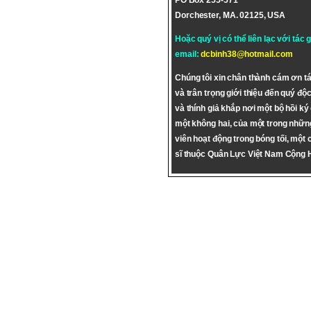
PO Box 255-571
Dorchester, MA. 02125, USA
Hoặc quý vị có thể liên lạc với tác 
email:
dcbinh38@hotmail.com
Chúng tôi xin chân thành cám ơn tá
và trân trọng giới thiệu đến quý độc
và thính giả khắp nơi một bộ hồi ký
một không hai, của một trong nhữn
viên hoạt động trong bóng tối, một 
sĩ thuộc Quân Lực Việt Nam Cộng 