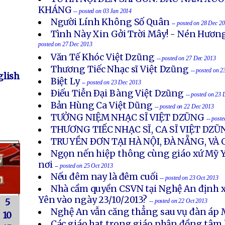
KHÁNG
-- posted on 03 Jan 2014
Người Lính Không Số Quân
-- posted on 28 Dec 2
Tình Này Xin Gởi Trời Mây! - Nén Hươn
posted on 27 Dec 2013
Văn Tế Khóc Việt Dzũng
-- posted on 27 Dec 2013
Thương Tiếc Nhạc sĩ Việt Dzũng
-- posted on 
lish
Biệt Ly
-- posted on 23 Dec 2013
Ðiếu Tiễn Ðại Bàng Việt Dzũng
-- posted on 23
Bản Hùng Ca Việt Dũng
-- posted on 22 Dec 2013
TƯỞNG NIỆM NHẠC SĨ VIỆT DZŨNG
-- post
THƯƠNG TIẾC NHẠC SĨ, CA SĨ VIỆT DZŨ
TRUYỀN ÐƠN TẠI HÀ NỘI, ÐÀ NẴNG, VÀ
Ngọn nến hiệp thông cùng giáo xứ Mỹ Y
nơi
-- posted on 25 Oct 2013
Nếu đêm nay là đêm cuối
-- posted on 23 Oct 2013
Nhà cầm quyền CSVN tại Nghệ An định x
Yên vào ngày 23/10/2013?
5
-- posted on 22 Oct 2013
Nghệ An vẫn căng thẳng sau vụ đàn áp 
10
Các giáo hạt trong giáo phận đồng tâm 