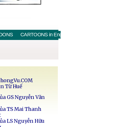
OONS
CARTOONS in English
PhongVu.COM
in Từ Huế
của GS Nguyễn Văn
của TS Mai Thanh
t
của LS Nguyễn Hữu