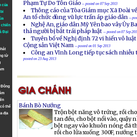
Phạm Tự Do Tôn Giáo
-- posted on 07 Sep 2013
n của
Thông cáo của Tòa Giám mục Xã Ðoài về
bi
An tổ chức dùng vũ lực trấn áp giáo dân
-- po
ủa
Nghệ An, giáo dân Mỹ Yên bao vây Ủy B
 chiến
thả người bị bắt trái pháp luật
à
Đại
-- posted on 07 Sep 20
Tuyên bố về Nghị định 72 vi hiến vô luậ
Cộng sản Việt Nam
-- posted on 01 Sep 2013
phát
Công an Vĩnh Long tiếp tục sách nhiễu 
ng từ
posted on 23 Aug 2013
g
Nam
n Đông
năm
đến
Bánh Bò Nướng
 có thể
Trộn bột năng vô trứng, rồi ch
a địa
tan đều, cho bột nổi vào, quậy 
bột ngay vào khuôn nóng đã th
rồi cho lửa xuống 300F, nướng t