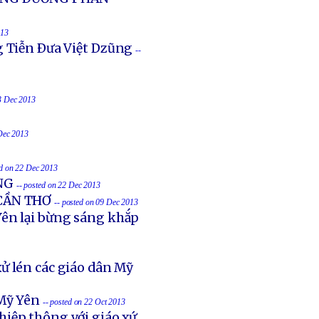
013
g Tiễn Ðưa Việt Dzũng
--
23 Dec 2013
 Dec 2013
ed on 22 Dec 2013
NG
-- posted on 22 Dec 2013
 CẦN THƠ
-- posted on 09 Dec 2013
ên lại bừng sáng khắp
ử lén các giáo dân Mỹ
Mỹ Yên
-- posted on 22 Oct 2013
hiệp thông với giáo xứ