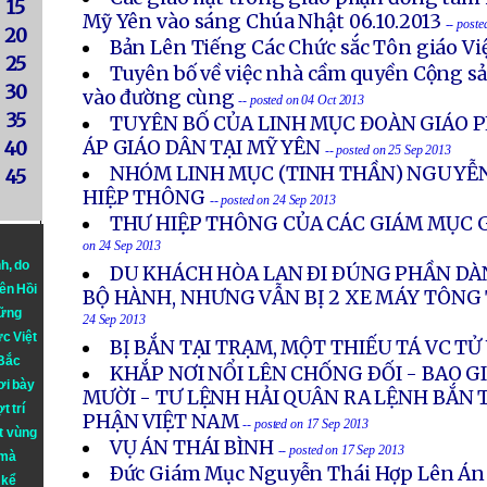
15
Mỹ Yên vào sáng Chúa Nhật 06.10.2013
-- post
20
Bản Lên Tiếng Các Chức sắc Tôn giáo V
25
Tuyên bố về việc nhà cầm quyền Cộng s
30
vào đường cùng
-- posted on 04 Oct 2013
35
TUYÊN BỐ CỦA LINH MỤC ĐOÀN GIÁO P
ÁP GIÁO DÂN TẠI MỸ YÊN
40
-- posted on 25 Sep 2013
NHÓM LINH MỤC (TINH THẦN) NGUYỄN
45
HIỆP THÔNG
-- posted on 24 Sep 2013
THƯ HIỆP THÔNG CỦA CÁC GIÁM MỤC G
on 24 Sep 2013
nh
, do
DU KHÁCH HÒA LAN ÐI ÐÚNG PHẦN DÀ
iên Hồi
BỘ HÀNH, NHƯNG VẪN BỊ 2 XE MÁY TÔN
hững
24 Sep 2013
ực Việt
BỊ BẮN TẠI TRẠM, MỘT THIẾU TÁ VC T
 Bắc
KHẮP NƠI NỔI LÊN CHỐNG ÐỐI - BAO 
ơi bày
MƯỜI - TƯ LỆNH HẢI QUÂN RA LỆNH BẮN 
t trí
PHẬN VIỆT NAM
-- posted on 17 Sep 2013
t vùng
VỤ ÁN THÁI BÌNH
-- posted on 17 Sep 2013
 mà
Ðức Giám Mục Nguyễn Thái Hợp Lên Án
 kể