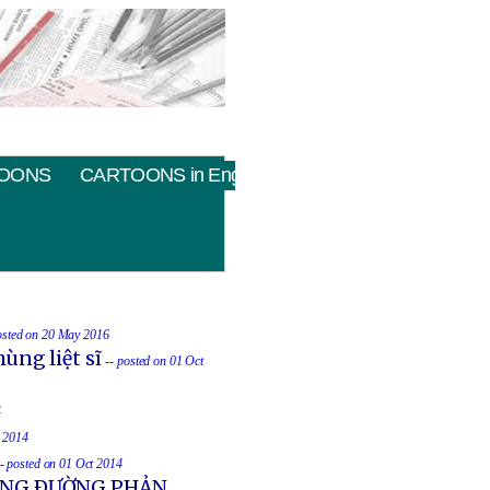
OONS
CARTOONS in English
osted on 20 May 2016
ùng liệt sĩ
-- posted on 01 Oct
4
t 2014
-- posted on 01 Oct 2014
UỐNG ÐƯỜNG PHẢN