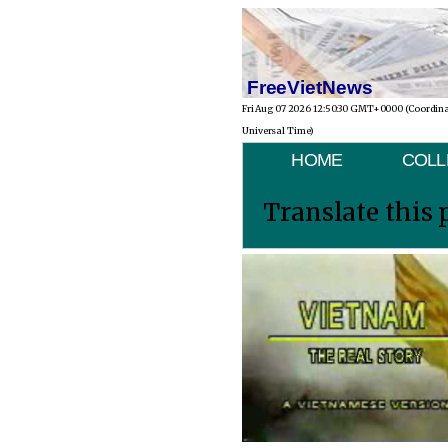
FreeVietNews
Fri Aug 07 2026 12:50:30 GMT+0000 (Coordin
Universal Time)
HOME
COLL
Translate this 