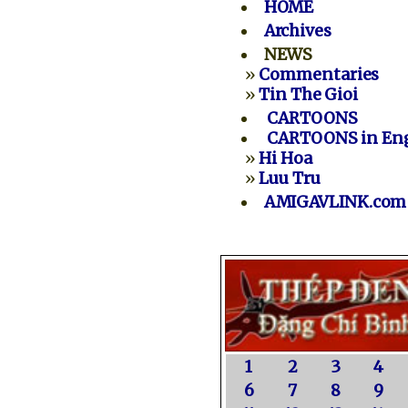
HOME
Archives
NEWS
»
Commentaries
»
Tin The Gioi
CARTOONS
CARTOONS in Eng
»
Hi Hoa
»
Luu Tru
AMIGAVLINK.com
1
2
3
4
6
7
8
9