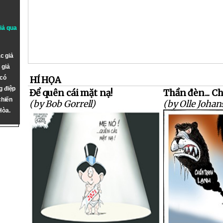
giả qua
c giả
 giả
 có
HÍ HỌA
g điệp
Để quên cái mặt nạ!
Thần đèn... C
chiến
(by Bob Gorrell)
(by Olle Johan
Hòa.