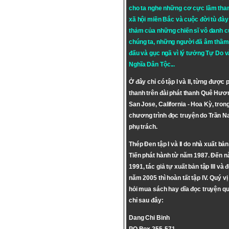
cho ta nghe những cơ cực lầm tha
xã hội miền Bắc và cuộc đời tù đày 
thảm của những chiến sĩ vô danh c
chúng ta, những người đã âm thầm
đấu và gục ngã vì lý tưởng
Tự Do
v
Nghĩa Dân Tộc
...
Ở đây chỉ có tập I và II, từng được 
thanh trên đài phát thanh Quê Hươ
San Jose, California - Hoa Kỳ, tron
chương trình đọc truyện do Trần 
phụ trách.
Thép Đen tập I và II do nhà xuất bả
Tiến phát hành từ năm 1987. Đến 
1991, tác giả tự xuất bản tập III và 
năm 2005 thì hoàn tất tập IV. Quý vị
hỏi mua sách hay dĩa đọc truyện qu
chỉ sau đây:
Dang Chi Binh