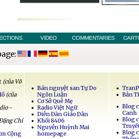
ECTIONS
VIDEO
COMMENTARIES
CART
page:
t
(của Võ
Bán nguyệt san Tự Do
Tran
Hồ
(của
Ngôn Luận
Bản T
Cơ Sở Quê Mẹ
Blog 
dio -
Radio Việt Ngữ
Canh
Diễn Đàn Giáo Dân
Blog 
 Đặng Chí
Khối 8406
Truyế
Nguyễn Huỳnh Mai
Blog 
Nam Cộng
homepage