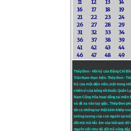
11
12
13
14
16
17
18
19
21
22
23
24
26
27
28
29
31
32
33
34
36
37
38
39
41
42
43
44
46
47
48
49
Thép Đen - Hồi ký của Đặng Chí Bì
Trần Nam thực hiện.
Thép Đen
- Th
Ký của một điện viên, một trong n
chiến sĩ của bóng tối thuộc Quân L
Nam Cộng Hòa hoạt động tại miền
và đã sa vào tay giặc. Thép Đen ph
tất cả những sự thật kinh khiếp vượ
tưởng tượng của con người tại mộ
đất mịt mù hắc ám của loài quỷ dữ
người viết như đã đội mồ sống dậy