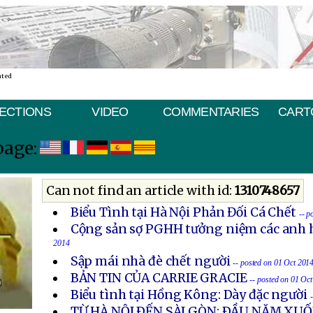
ated
ECTIONS
VIDEO
COMMENTARIES
CART
page:
Can not find an article with id:
1310748657
Biểu Tình tại Hà Nội Phản Đối Cá Chết
-- p
Cộng sản sợ PGHH tưởng niệm các anh h
2014
Sập mái nhà đè chết người
-- posted on 01 Oct 201
BẢN TIN CỦA CARRIE GRACIE
-- posted on 01 Oc
Biểu tình tại Hồng Kông: Dày đặc người
TỪ HÀ NỘI ÐẾN SÀI GÒN: ÐẦU NĂM X