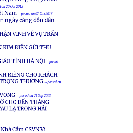
ed on 20 Oct 2013
iệt Nam
-- posted on 07 Oct 2013
ản ngày càng dồn dân
HẬN VINH VỀ VỤ TRẤN
 KIM ĐIỀN GỬI THƯ
IÁO TỈNH HÀ NỘI
-- posted
NH RIÊNG CHO KHÁCH
G TRỌNG THƯƠNG
-- posted on
Ử VONG
-- posted on 24 Sep 2013
GIỜ CHO ÐẾN THÁNG
TÀU LẠ TRONG HẢI
 Nhà Cầm CSVN Vi