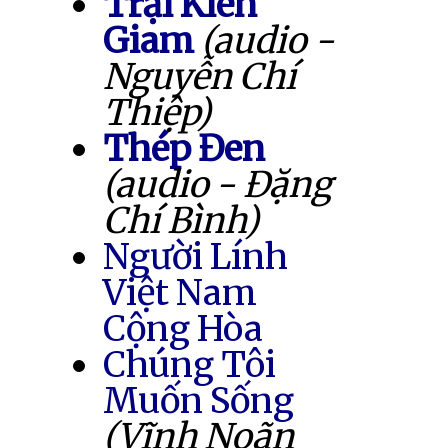
Trại Kiên
Giam
(audio -
Nguyễn Chí
Thiệp)
Thép Đen
(audio - Đặng
Chí Bình)
Người Lính
Việt Nam
Cộng Hòa
Chúng Tôi
Muốn Sống
(Vĩnh Noãn