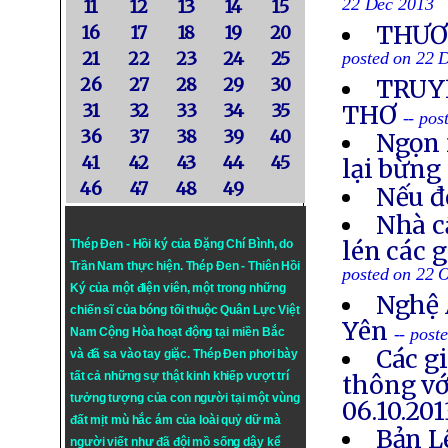
22 Dec 2013
11
12
13
14
15
THƯƠN
16
17
18
19
20
21
22
23
24
25
posted on 22 
26
27
28
29
30
TRUYỀ
31
32
33
34
35
THƠ
-- po
36
37
38
39
40
Ngọn 
41
42
43
44
45
lại bừng
46
47
48
49
Nếu đ
Nhà c
lén các 
Thép Đen - Hồi ký của Đặng Chí Bình
, do
Trần Nam thực hiện.
Thép Đen
- Thiên Hồi
posted on 22 
Ký của một điện viên, một trong những
Nghệ 
chiến sĩ của bóng tối thuộc Quân Lực Việt
Yên
-- post
Nam Cộng Hòa hoạt động tại miền Bắc
Các g
và đã sa vào tay giặc. Thép Đen phơi bày
tất cả những sự thật kinh khiếp vượt trí
thông vớ
tưởng tượng của con người tại một vùng
06.10.201
đất mịt mù hắc ám của loài quỷ dữ mà
Bản L
người viết như đã đội mồ sống dậy kể