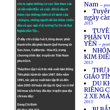
Nam
cho ta nghe những cơ cực lầm than của
-- po
Tuyên
xã hội miền Bắc và cuộc đời tù đày bi
thảm của những chiến sĩ vô danh của
ngày cà
chúng ta, những người đã âm thầm chiến
2013
đấu và gục ngã vì lý tưởng
Tự Do
và
Đại
TUYÊ
Nghĩa Dân Tộc
...
PHẬN VI
Ở đây chỉ có tập I và II, từng được phát
YÊN
-- pos
thanh trên đài phát thanh Quê Hương từ
NHÓM
San Jose, California - Hoa Kỳ, trong
KIM ĐIỀ
chương trình đọc truyện do Trần Nam
phụ trách.
2013
THƯ 
Thép Đen tập I và II do nhà xuất bản Đông
GIÁO TỈ
Tiến phát hành từ năm 1987. Đến năm
1991, tác giả tự xuất bản tập III và đến
DU K
năm 2005 thì hoàn tất tập IV. Quý vị có thể
RIÊNG 
hỏi mua sách hay dĩa đọc truyện qua địa
2 XE M
chỉ sau đây:
2013
Dang Chi Binh
BỊ BẮ