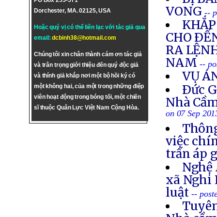
PO Box 255-571
VONG
Dorchester, MA. 02125, USA
-- 
KHẮP 
Hoặc quý vị có thể liên lạc với tác giả qua
CHO ÐẾN
email:
dcbinh38@hotmail.com
RA LỆNH
Chúng tôi xin chân thành cám ơn tác giả
NAM
-- p
và trân trọng giới thiệu đến quý độc giả
VỤ Á
và thính giả khắp nơi một bộ hồi ký có
Ðức G
một không hai, của một trong những điệp
viên hoạt động trong bóng tối, một chiến
Nhà Cầm
sĩ thuộc Quân Lực Việt Nam Cộng Hòa.
on 07 Sep 201
Thông
việc chí
trấn áp 
Nghệ 
xã Nghi 
luật
-- post
Tuyên