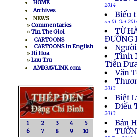
HOME
2014
Archives
Biểu 
NEWS
on 01 Oct 201
»
Commentaries
TỪ H
»
Tin The Gioi
ÐƯỜNG 
CARTOONS
Người
CARTOONS in English
»
Hi Hoa
Tình 
»
Luu Tru
Tiễn Ðưa
AMIGAVLINK.com
Văn T
Thươn
2013
Biệt L
Ðiếu 
2013
Bản H
1
2
3
4
5
TƯỞN
6
7
8
9
10