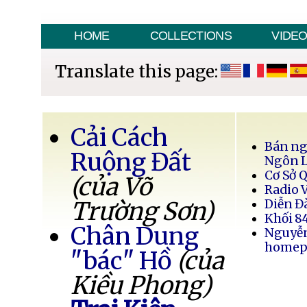
HOME
COLLECTIONS
VIDE
Translate this page:
Cải Cách
Bán ng
Ruộng Đất
Ngôn 
Cơ Sở 
(của Võ
Radio 
Trường Sơn)
Diễn Đ
Khối 8
Chân Dung
Nguyễ
homep
"bác" Hồ
(của
Kiều Phong)