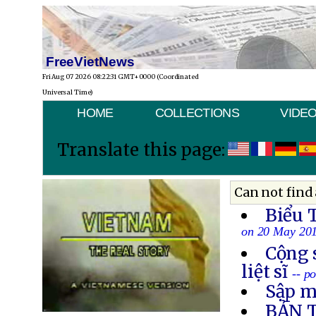
FreeVietNews
Fri Aug 07 2026 08:22:31 GMT+0000 (Coordinated
Universal Time)
HOME
COLLECTIONS
VIDE
Translate this page:
Can not find 
Biểu 
on 20 May 20
Cộng 
liệt sĩ
-- p
Sập m
BẢN 