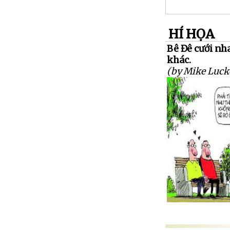
HÍ HỌA
Bê Đê cưới nh
khác.
(by Mike Luck