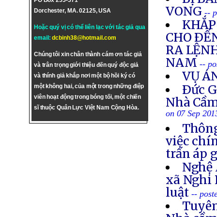
PO Box 255-571
VONG
Dorchester, MA. 02125, USA
-- 
KHẮP 
Hoặc quý vị có thể liên lạc với tác giả qua
CHO ÐẾN
email:
dcbinh38@hotmail.com
RA LỆNH
Chúng tôi xin chân thành cám ơn tác giả
NAM
-- p
và trân trọng giới thiệu đến quý độc giả
VỤ Á
và thính giả khắp nơi một bộ hồi ký có
Ðức G
một không hai, của một trong những điệp
viên hoạt động trong bóng tối, một chiến
Nhà Cầm
sĩ thuộc Quân Lực Việt Nam Cộng Hòa.
on 07 Sep 201
Thông
việc chí
trấn áp 
Nghệ 
xã Nghi 
luật
-- post
Tuyên