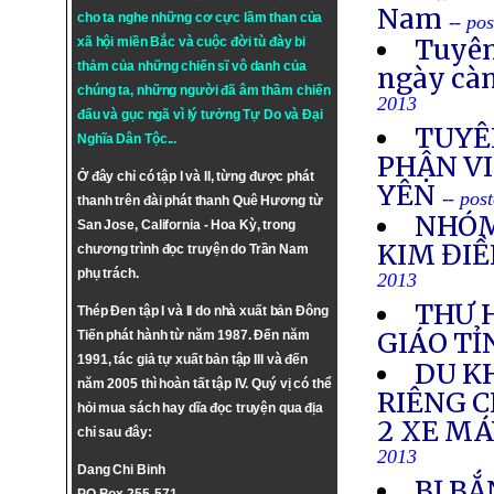
Nam
cho ta nghe những cơ cực lầm than của
-- po
Tuyên
xã hội miền Bắc và cuộc đời tù đày bi
thảm của những chiến sĩ vô danh của
ngày cà
chúng ta, những người đã âm thầm chiến
2013
đấu và gục ngã vì lý tưởng
Tự Do
và
Đại
TUYÊ
Nghĩa Dân Tộc
...
PHẬN VI
Ở đây chỉ có tập I và II, từng được phát
YÊN
-- pos
thanh trên đài phát thanh Quê Hương từ
NHÓM
San Jose, California - Hoa Kỳ, trong
KIM ĐIỀ
chương trình đọc truyện do Trần Nam
phụ trách.
2013
THƯ 
Thép Đen tập I và II do nhà xuất bản Đông
GIÁO TỈ
Tiến phát hành từ năm 1987. Đến năm
1991, tác giả tự xuất bản tập III và đến
DU K
năm 2005 thì hoàn tất tập IV. Quý vị có thể
RIÊNG 
hỏi mua sách hay dĩa đọc truyện qua địa
2 XE M
chỉ sau đây:
2013
Dang Chi Binh
BỊ BẮ