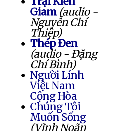
Trại Kiên
Giam
(audio -
Nguyễn Chí
Thiệp)
Thép Đen
(audio - Đặng
Chí Bình)
Người Lính
Việt Nam
Cộng Hòa
Chúng Tôi
Muốn Sống
(Vĩnh Noãn