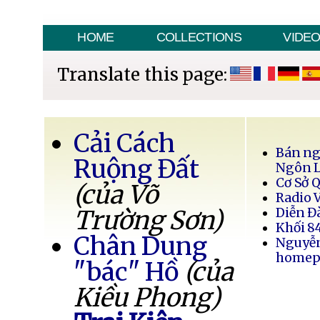
HOME
COLLECTIONS
VIDE
Translate this page:
Cải Cách
Bán ng
Ruộng Đất
Ngôn 
Cơ Sở 
(của Võ
Radio 
Trường Sơn)
Diễn Đ
Khối 8
Chân Dung
Nguyễ
homep
"bác" Hồ
(của
Kiều Phong)