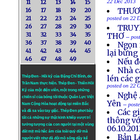
22 Dec 2013
11
12
13
14
15
THƯƠN
16
17
18
19
20
21
22
23
24
25
posted on 22 
26
27
28
29
30
TRUYỀ
31
32
33
34
35
THƠ
-- po
36
37
38
39
40
Ngọn 
41
42
43
44
45
lại bừng
46
47
48
49
Nếu đ
Nhà c
lén các 
Thép Đen - Hồi ký của Đặng Chí Bình
, do
Trần Nam thực hiện.
Thép Đen
- Thiên Hồi
posted on 22 
Ký của một điện viên, một trong những
Nghệ 
chiến sĩ của bóng tối thuộc Quân Lực Việt
Yên
-- post
Nam Cộng Hòa hoạt động tại miền Bắc
Các g
và đã sa vào tay giặc. Thép Đen phơi bày
tất cả những sự thật kinh khiếp vượt trí
thông vớ
tưởng tượng của con người tại một vùng
06.10.201
đất mịt mù hắc ám của loài quỷ dữ mà
Bản L
người viết như đã đội mồ sống dậy kể