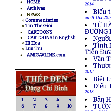
HOME
2014
Archives
Biểu 
NEWS
on 01 Oct 201
»
Commentaries
TỪ H
»
Tin The Gioi
ÐƯỜNG 
CARTOONS
Người
CARTOONS in English
»
Hi Hoa
Tình 
»
Luu Tru
Tiễn Ðưa
AMIGAVLINK.com
Văn T
Thươn
2013
Biệt L
Ðiếu 
2013
Bản H
1
2
3
4
5
TƯỞN
6
7
8
9
10