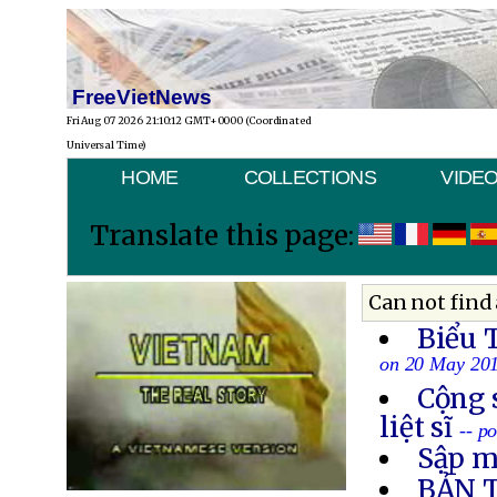
FreeVietNews
Fri Aug 07 2026 21:10:12 GMT+0000 (Coordinated
Universal Time)
HOME
COLLECTIONS
VIDE
Translate this page:
Can not find 
Biểu 
on 20 May 20
Cộng 
liệt sĩ
-- p
Sập m
BẢN 