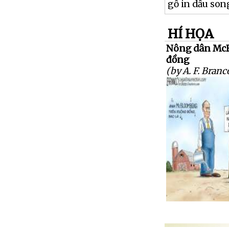
gỗ in dấu son
HÍ HỌA
Nông dân Mc
đồng
(by A. F. Branc