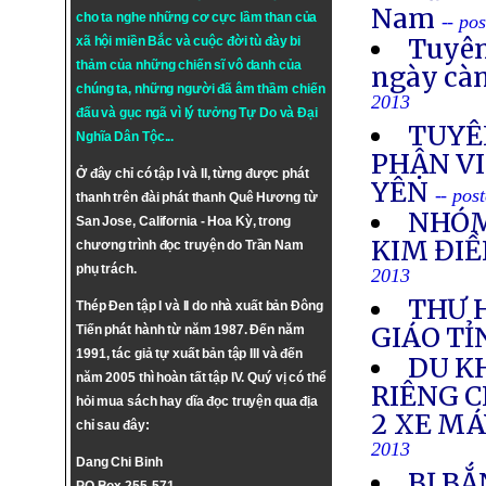
Nam
cho ta nghe những cơ cực lầm than của
-- po
Tuyên
xã hội miền Bắc và cuộc đời tù đày bi
thảm của những chiến sĩ vô danh của
ngày cà
chúng ta, những người đã âm thầm chiến
2013
đấu và gục ngã vì lý tưởng
Tự Do
và
Đại
TUYÊ
Nghĩa Dân Tộc
...
PHẬN VI
Ở đây chỉ có tập I và II, từng được phát
YÊN
-- pos
thanh trên đài phát thanh Quê Hương từ
NHÓM
San Jose, California - Hoa Kỳ, trong
KIM ĐIỀ
chương trình đọc truyện do Trần Nam
phụ trách.
2013
THƯ 
Thép Đen tập I và II do nhà xuất bản Đông
GIÁO TỈ
Tiến phát hành từ năm 1987. Đến năm
1991, tác giả tự xuất bản tập III và đến
DU K
năm 2005 thì hoàn tất tập IV. Quý vị có thể
RIÊNG 
hỏi mua sách hay dĩa đọc truyện qua địa
2 XE M
chỉ sau đây:
2013
Dang Chi Binh
BỊ BẮ