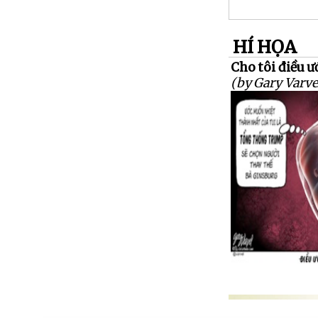
HÍ HỌA
Cho tôi điều ư
(by Gary Varve