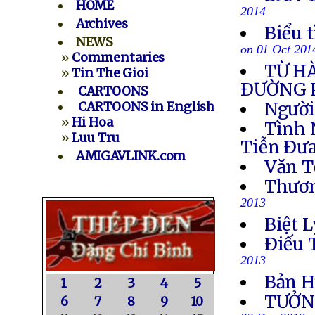
HOME
2014
Archives
Biểu 
NEWS
on 01 Oct 201
»
Commentaries
TỪ H
»
Tin The Gioi
ÐƯỜNG 
CARTOONS
Người
CARTOONS in English
»
Hi Hoa
Tình 
»
Luu Tru
Tiễn Ðưa
AMIGAVLINK.com
Văn T
Thươn
2013
Biệt L
Ðiếu 
2013
Bản H
1
2
3
4
5
TƯỞN
6
7
8
9
10