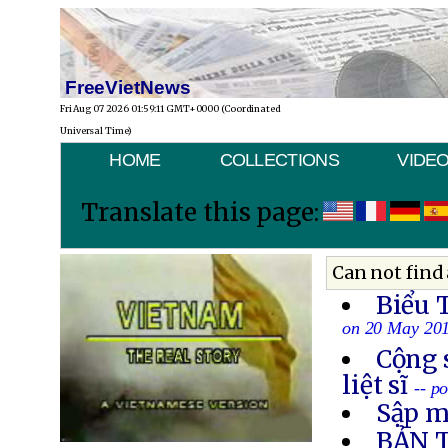
FreeVietNews
Fri Aug 07 2026 01:59:11 GMT+0000 (Coordinated
Universal Time)
HOME
COLLECTIONS
VIDE
Translate this page:
Can not find 
Biểu 
on 20 May 20
Cộng 
liệt sĩ
-- p
Sập m
BẢN 