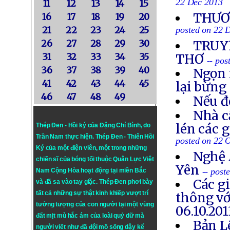
22 Dec 2013
11
12
13
14
15
THƯƠN
16
17
18
19
20
21
22
23
24
25
posted on 22 
26
27
28
29
30
TRUYỀ
31
32
33
34
35
THƠ
-- po
36
37
38
39
40
Ngọn 
41
42
43
44
45
lại bừng
46
47
48
49
Nếu đ
Nhà c
lén các 
Thép Đen - Hồi ký của Đặng Chí Bình
, do
Trần Nam thực hiện.
Thép Đen
- Thiên Hồi
posted on 22 
Ký của một điện viên, một trong những
Nghệ 
chiến sĩ của bóng tối thuộc Quân Lực Việt
Yên
-- post
Nam Cộng Hòa hoạt động tại miền Bắc
Các g
và đã sa vào tay giặc. Thép Đen phơi bày
tất cả những sự thật kinh khiếp vượt trí
thông vớ
tưởng tượng của con người tại một vùng
06.10.201
đất mịt mù hắc ám của loài quỷ dữ mà
Bản L
người viết như đã đội mồ sống dậy kể