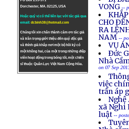
PO Box 255-571
VONG
Dorchester, MA. 02125, USA
-- 
KHẮP 
Hoặc quý vị có thể liên lạc với tác giả qua
CHO ÐẾN
email:
dcbinh38@hotmail.com
RA LỆNH
Chúng tôi xin chân thành cám ơn tác giả
NAM
-- p
và trân trọng giới thiệu đến quý độc giả
VỤ Á
và thính giả khắp nơi một bộ hồi ký có
Ðức G
một không hai, của một trong những điệp
viên hoạt động trong bóng tối, một chiến
Nhà Cầm
sĩ thuộc Quân Lực Việt Nam Cộng Hòa.
on 07 Sep 201
Thông
việc chí
trấn áp 
Nghệ 
xã Nghi 
luật
-- post
Tuyên