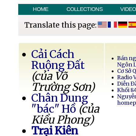
HOME
COLLECTIONS
VIDE
Translate this page:
Cải Cách
Bán ng
Ruộng Đất
Ngôn 
Cơ Sở 
(của Võ
Radio 
Trường Sơn)
Diễn Đ
Khối 8
Chân Dung
Nguyễ
homep
"bác" Hồ
(của
Kiều Phong)
Trại Kiên