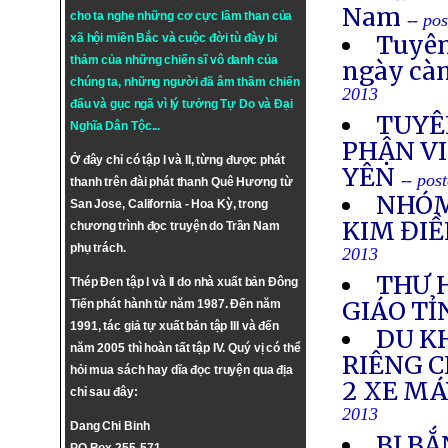
Nam
cho ta nghe những cơ cực lầm than của
-- po
Tuyên
xã hội miền Bắc và cuộc đời tù đày bi
thảm của những chiến sĩ vô danh của
ngày cà
chúng ta, những người đã âm thầm chiến
2013
đấu và gục ngã vì lý tưởng
Tự Do
và
Đại
TUYÊ
Nghĩa Dân Tộc
...
PHẬN VI
Ở đây chỉ có tập I và II, từng được phát
YÊN
-- pos
thanh trên đài phát thanh Quê Hương từ
NHÓM
San Jose, California - Hoa Kỳ, trong
KIM ĐIỀ
chương trình đọc truyện do Trần Nam
phụ trách.
2013
THƯ 
Thép Đen tập I và II do nhà xuất bản Đông
GIÁO TỈ
Tiến phát hành từ năm 1987. Đến năm
1991, tác giả tự xuất bản tập III và đến
DU K
năm 2005 thì hoàn tất tập IV. Quý vị có thể
RIÊNG 
hỏi mua sách hay dĩa đọc truyện qua địa
2 XE M
chỉ sau đây:
2013
Dang Chi Binh
BỊ BẮ