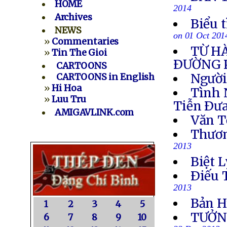
HOME
2014
Archives
Biểu 
NEWS
on 01 Oct 201
»
Commentaries
TỪ H
»
Tin The Gioi
ÐƯỜNG 
CARTOONS
Người
CARTOONS in English
»
Hi Hoa
Tình 
»
Luu Tru
Tiễn Ðưa
AMIGAVLINK.com
Văn T
Thươn
2013
Biệt L
Ðiếu 
2013
Bản H
1
2
3
4
5
TƯỞN
6
7
8
9
10