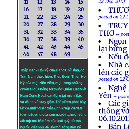
22 Dec 2013
11
12
13
14
15
THƯƠN
16
17
18
19
20
21
22
23
24
25
posted on 22 
26
27
28
29
30
TRUYỀ
31
32
33
34
35
THƠ
-- po
36
37
38
39
40
Ngọn 
41
42
43
44
45
lại bừng
46
47
48
49
Nếu đ
Nhà c
lén các 
Thép Đen - Hồi ký của Đặng Chí Bình
, do
Trần Nam thực hiện.
Thép Đen
- Thiên Hồi
posted on 22 
Ký của một điện viên, một trong những
Nghệ 
chiến sĩ của bóng tối thuộc Quân Lực Việt
Yên
-- post
Nam Cộng Hòa hoạt động tại miền Bắc
Các g
và đã sa vào tay giặc. Thép Đen phơi bày
tất cả những sự thật kinh khiếp vượt trí
thông vớ
tưởng tượng của con người tại một vùng
06.10.201
đất mịt mù hắc ám của loài quỷ dữ mà
Bản L
người viết như đã đội mồ sống dậy kể