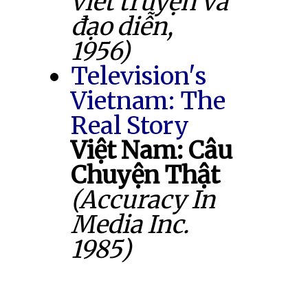
viết truyện và
đạo diễn,
1956)
Television's
Vietnam: The
Real Story
Việt Nam: Câu
Chuyện Thật
(Accuracy In
Media Inc.
1985)