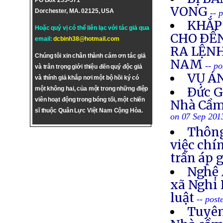
PO Box 255-571
VONG
Dorchester, MA. 02125, USA
-- 
KHẮP 
Hoặc quý vị có thể liên lạc với tác giả qua
CHO ÐẾN
email:
dcbinh38@hotmail.com
RA LỆNH
Chúng tôi xin chân thành cám ơn tác giả
NAM
-- p
và trân trọng giới thiệu đến quý độc giả
VỤ Á
và thính giả khắp nơi một bộ hồi ký có
Ðức G
một không hai, của một trong những điệp
viên hoạt động trong bóng tối, một chiến
Nhà Cầm
sĩ thuộc Quân Lực Việt Nam Cộng Hòa.
on 07 Sep 201
Thông
việc chí
trấn áp 
Nghệ 
xã Nghi 
luật
-- post
Tuyên