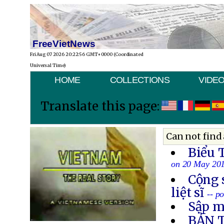
FreeVietNews
Fri Aug 07 2026 20:22:56 GMT+0000 (Coordinated
Universal Time)
HOME
COLLECTIONS
VIDE
Translate this page:
Can not find 
Biểu 
on 20 May 20
Cộng 
liệt sĩ
-- p
Sập m
BẢN 