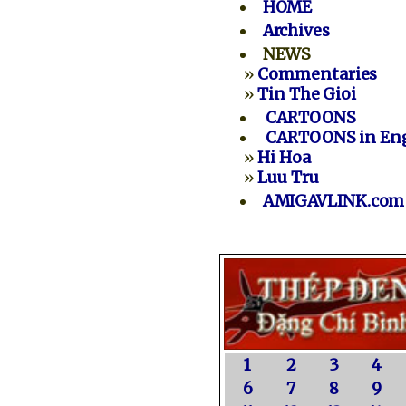
HOME
Archives
NEWS
»
Commentaries
»
Tin The Gioi
CARTOONS
CARTOONS in Eng
»
Hi Hoa
»
Luu Tru
AMIGAVLINK.com
1
2
3
4
6
7
8
9