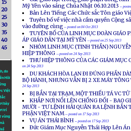
15
Mỹ Yên vào sáng Chúa Nhật 06.10.2013
-- post
20
Bản Lên Tiếng Các Chức sắc Tôn giáo V
25
Tuyên bố về việc nhà cầm quyền Cộng s
30
vào đường cùng
-- posted on 04 Oct 2013
35
TUYÊN BỐ CỦA LINH MỤC ĐOÀN GIÁO P
ÁP GIÁO DÂN TẠI MỸ YÊN
40
-- posted on 25 Sep 2013
NHÓM LINH MỤC (TINH THẦN) NGUYỄN
45
HIỆP THÔNG
-- posted on 24 Sep 2013
THƯ HIỆP THÔNG CỦA CÁC GIÁM MỤC G
on 24 Sep 2013
nh
, do
DU KHÁCH HÒA LAN ÐI ÐÚNG PHẦN DÀ
iên Hồi
BỘ HÀNH, NHƯNG VẪN BỊ 2 XE MÁY TÔN
hững
24 Sep 2013
ực Việt
BỊ BẮN TẠI TRẠM, MỘT THIẾU TÁ VC T
 Bắc
KHẮP NƠI NỔI LÊN CHỐNG ÐỐI - BAO 
ơi bày
MƯỜI - TƯ LỆNH HẢI QUÂN RA LỆNH BẮN 
t trí
PHẬN VIỆT NAM
-- posted on 17 Sep 2013
t vùng
VỤ ÁN THÁI BÌNH
-- posted on 17 Sep 2013
 mà
Ðức Giám Mục Nguyễn Thái Hợp Lên Án
 kể