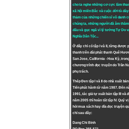
cho ta nghe những cơ cực lầm tha
xã hội miền Bắc và cuộc đời tù đày 
thảm của những chiến sĩ vô danh c
chúng ta, những người đã âm thầm
đấu và gục ngã vì lý tưởng
Tự Do
v
Nghĩa Dân Tộc
...
Ở đây chỉ có tập I và II, từng được 
thanh trên đài phát thanh Quê Hươ
San Jose, California - Hoa Kỳ, tron
chương trình đọc truyện do Trần 
phụ trách.
Thép Đen tập I và II do nhà xuất bả
Tiến phát hành từ năm 1987. Đến 
1991, tác giả tự xuất bản tập III và 
năm 2005 thì hoàn tất tập IV. Quý vị
hỏi mua sách hay dĩa đọc truyện qu
chỉ sau đây:
Dang Chi Binh