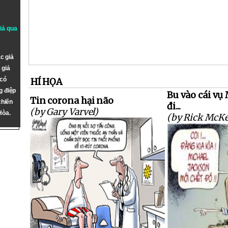
giả qua
c giả
 giả
 có
HÍ HỌA
g điệp
Bu vào cái vụ
Tin corona hại não
chiến
đi...
(by Gary Varvel)
Hòa.
(by Rick McKe