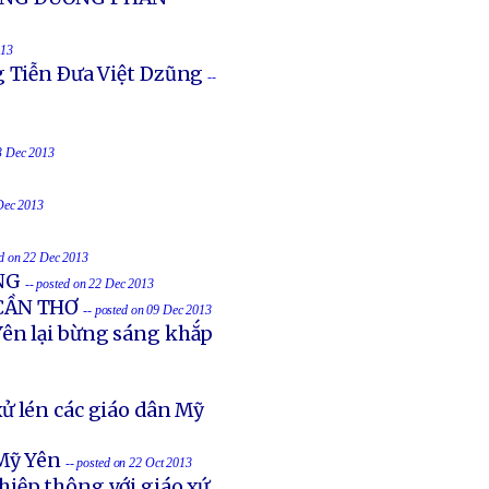
013
g Tiễn Ðưa Việt Dzũng
--
23 Dec 2013
 Dec 2013
ed on 22 Dec 2013
NG
-- posted on 22 Dec 2013
 CẦN THƠ
-- posted on 09 Dec 2013
ên lại bừng sáng khắp
ử lén các giáo dân Mỹ
Mỹ Yên
-- posted on 22 Oct 2013
hiệp thông với giáo xứ