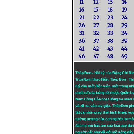
11
12
13
14
16
17
18
19
21
22
23
24
26
27
28
29
31
32
33
34
36
37
38
39
41
42
43
44
46
47
48
49
Thép Đen - Hồi ký của Đặng Chí Bì
Trần Nam thực hiện.
Thép Đen
- Th
Ký của một điện viên, một trong n
chiến sĩ của bóng tối thuộc Quân L
Nam Cộng Hòa hoạt động tại miền
và đã sa vào tay giặc. Thép Đen ph
tất cả những sự thật kinh khiếp vượ
tưởng tượng của con người tại mộ
đất mịt mù hắc ám của loài quỷ dữ
người viết như đã đội mồ sống dậy