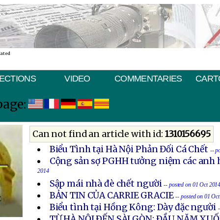
nated
ECTIONS
VIDEO
COMMENTARIES
CART
page:
Can not find an article with id:
1310156695
Biểu Tình tại Hà Nội Phản Đối Cá Chết
-- p
Cộng sản sợ PGHH tưởng niệm các anh h
2014
Sập mái nhà đè chết người
-- posted on 01 Oct 201
BẢN TIN CỦA CARRIE GRACIE
-- posted on 01 Oc
Biểu tình tại Hồng Kông: Dày đặc người
TỪ HÀ NỘI ÐẾN SÀI GÒN: ÐẦU NĂM X