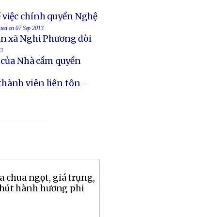
 việc chính quyền Nghệ
sted on 07 Sep 2013
an xã Nghi Phương đòi
13
t của Nhà cầm quyền
thành viên liên tôn
--
 chua ngọt, giá trụng,
 chút hành hương phi