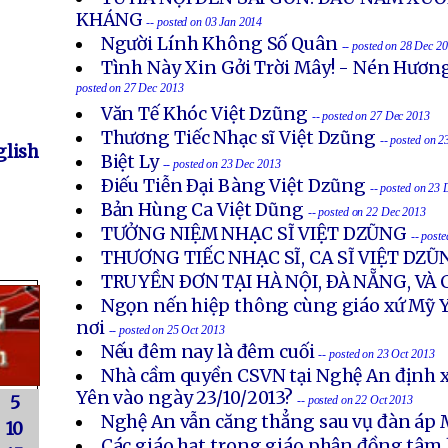
KHÁNG
-- posted on 03 Jan 2014
Người Lính Không Số Quân
-- posted on 28 Dec 2
Tình Này Xin Gởi Trời Mây! - Nén Hươn
posted on 27 Dec 2013
Văn Tế Khóc Việt Dzũng
-- posted on 27 Dec 2013
Thương Tiếc Nhạc sĩ Việt Dzũng
-- posted on 
lish
Biệt Ly
-- posted on 23 Dec 2013
Ðiếu Tiễn Ðại Bàng Việt Dzũng
-- posted on 23
Bản Hùng Ca Việt Dũng
-- posted on 22 Dec 2013
TƯỞNG NIỆM NHẠC SĨ VIỆT DZŨNG
-- post
THƯƠNG TIẾC NHẠC SĨ, CA SĨ VIỆT DZŨ
TRUYỀN ÐƠN TẠI HÀ NỘI, ÐÀ NẴNG, VÀ
Ngọn nến hiệp thông cùng giáo xứ Mỹ Y
nơi
-- posted on 25 Oct 2013
Nếu đêm nay là đêm cuối
-- posted on 23 Oct 2013
Nhà cầm quyền CSVN tại Nghệ An định x
Yên vào ngày 23/10/2013?
5
-- posted on 22 Oct 2013
Nghệ An vẫn căng thẳng sau vụ đàn áp 
10
Các giáo hạt trong giáo phận đồng tâm 