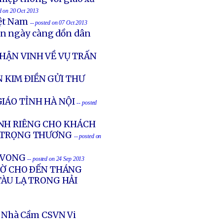
ed on 20 Oct 2013
iệt Nam
-- posted on 07 Oct 2013
ản ngày càng dồn dân
HẬN VINH VỀ VỤ TRẤN
 KIM ĐIỀN GỬI THƯ
IÁO TỈNH HÀ NỘI
-- posted
NH RIÊNG CHO KHÁCH
G TRỌNG THƯƠNG
-- posted on
Ử VONG
-- posted on 24 Sep 2013
GIỜ CHO ÐẾN THÁNG
TÀU LẠ TRONG HẢI
 Nhà Cầm CSVN Vi