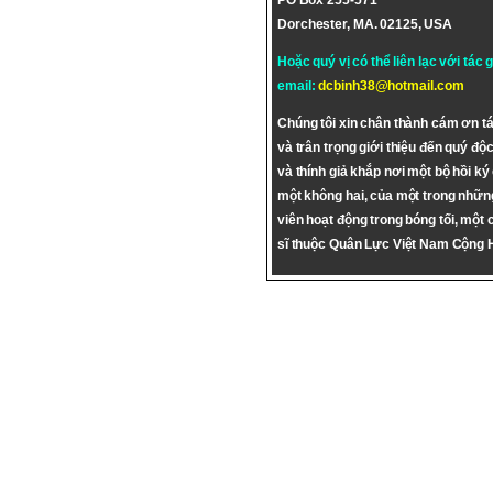
PO Box 255-571
Dorchester, MA. 02125, USA
Hoặc quý vị có thể liên lạc với tác 
email:
dcbinh38@hotmail.com
Chúng tôi xin chân thành cám ơn tá
và trân trọng giới thiệu đến quý độc
và thính giả khắp nơi một bộ hồi ký
một không hai, của một trong nhữn
viên hoạt động trong bóng tối, một 
sĩ thuộc Quân Lực Việt Nam Cộng 