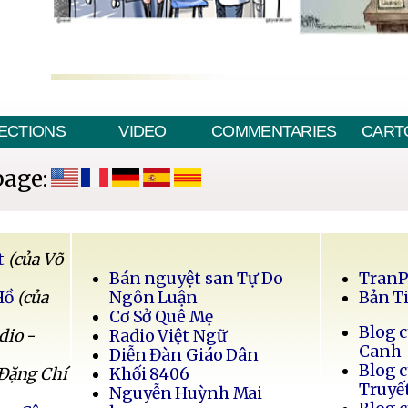
ECTIONS
VIDEO
COMMENTARIES
CART
page:
t
(của Võ
Bán nguyệt san Tự Do
Tran
Hồ
(của
Ngôn Luận
Bản T
Cơ Sở Quê Mẹ
Blog 
dio -
Radio Việt Ngữ
Canh
Diễn Đàn Giáo Dân
Blog 
 Đặng Chí
Khối 8406
Truyế
Nguyễn Huỳnh Mai