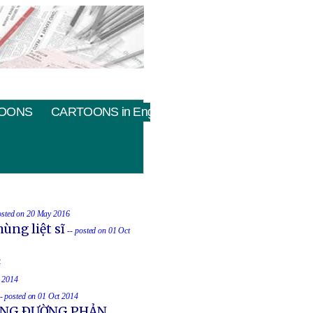
OONS
CARTOONS in English
osted on 20 May 2016
ùng liệt sĩ
-- posted on 01 Oct
4
t 2014
-- posted on 01 Oct 2014
UỐNG ÐƯỜNG PHẢN