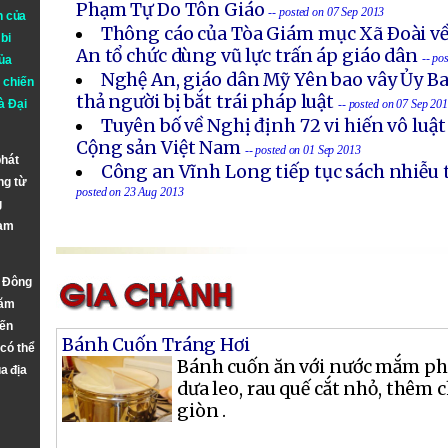
Phạm Tự Do Tôn Giáo
-- posted on 07 Sep 2013
n của
Thông cáo của Tòa Giám mục Xã Ðoài về
bi
An tổ chức dùng vũ lực trấn áp giáo dân
-- po
ủa
Nghệ An, giáo dân Mỹ Yên bao vây Ủy B
 chiến
thả người bị bắt trái pháp luật
à
Đại
-- posted on 07 Sep 20
Tuyên bố về Nghị định 72 vi hiến vô luậ
Cộng sản Việt Nam
-- posted on 01 Sep 2013
phát
Công an Vĩnh Long tiếp tục sách nhiễu 
ng từ
posted on 23 Aug 2013
g
Nam
n Đông
năm
đến
Bánh Cuốn Tráng Hơi
 có thể
Bánh cuốn ăn với nước mắm pha
a địa
dưa leo, rau quế cắt nhỏ, thêm
giòn .