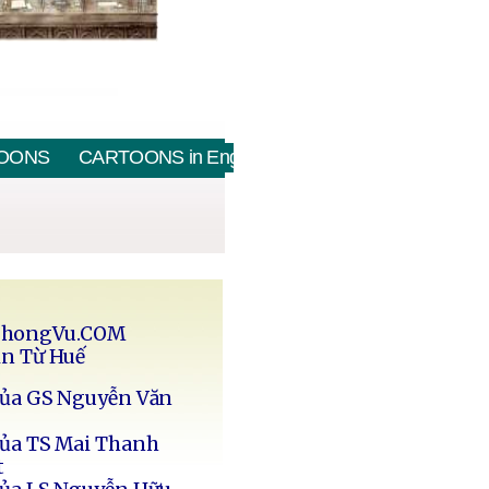
OONS
CARTOONS in English
PhongVu.COM
in Từ Huế
của GS Nguyễn Văn
của TS Mai Thanh
t