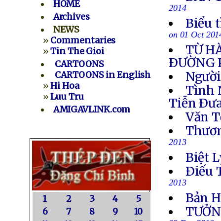
HOME
2014
Archives
Biểu 
NEWS
on 01 Oct 201
»
Commentaries
TỪ H
»
Tin The Gioi
ÐƯỜNG 
CARTOONS
Người
CARTOONS in English
»
Hi Hoa
Tình 
»
Luu Tru
Tiễn Ðưa
AMIGAVLINK.com
Văn T
Thươn
2013
Biệt L
Ðiếu 
2013
Bản H
1
2
3
4
5
TƯỞN
6
7
8
9
10