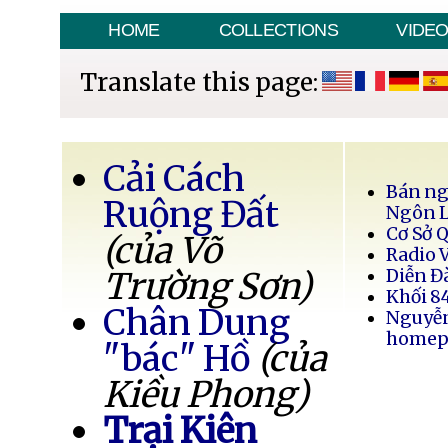
HOME
COLLECTIONS
VIDE
Translate this page:
Cải Cách
Bán ng
Ruộng Đất
Ngôn 
Cơ Sở 
(của Võ
Radio 
Trường Sơn)
Diễn Đ
Khối 8
Chân Dung
Nguyễ
homep
"bác" Hồ
(của
Kiều Phong)
Trại Kiên