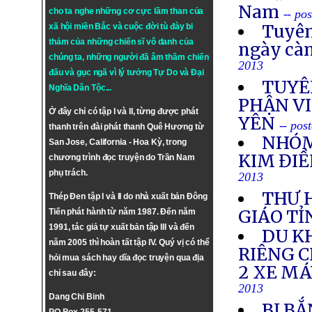
Nam
cho ta nghe những cơ cực lầm than của
-- po
Tuyên
xã hội miền Bắc và cuộc đời tù đày bi
thảm của những chiến sĩ vô danh của
ngày cà
chúng ta, những người đã âm thầm chiến
2013
đấu và gục ngã vì lý tưởng
Tự Do
và
Đại
TUYÊ
Nghĩa Dân Tộc
...
PHẬN VI
Ở đây chỉ có tập I và II, từng được phát
YÊN
-- pos
thanh trên đài phát thanh Quê Hương từ
NHÓM
San Jose, California - Hoa Kỳ, trong
KIM ĐIỀ
chương trình đọc truyện do Trần Nam
phụ trách.
2013
THƯ 
Thép Đen tập I và II do nhà xuất bản Đông
GIÁO TỈ
Tiến phát hành từ năm 1987. Đến năm
1991, tác giả tự xuất bản tập III và đến
DU K
năm 2005 thì hoàn tất tập IV. Quý vị có thể
RIÊNG 
hỏi mua sách hay dĩa đọc truyện qua địa
2 XE M
chỉ sau đây:
2013
Dang Chi Binh
BỊ BẮ