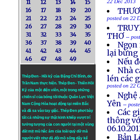
22 Dec 2013
11
12
13
14
15
THƯƠN
16
17
18
19
20
21
22
23
24
25
posted on 22 
26
27
28
29
30
TRUYỀ
31
32
33
34
35
THƠ
-- po
36
37
38
39
40
Ngọn 
41
42
43
44
45
lại bừng
46
47
48
49
Nếu đ
Nhà c
lén các 
Thép Đen - Hồi ký của Đặng Chí Bình
, do
Trần Nam thực hiện.
Thép Đen
- Thiên Hồi
posted on 22 
Ký của một điện viên, một trong những
Nghệ 
chiến sĩ của bóng tối thuộc Quân Lực Việt
Yên
-- post
Nam Cộng Hòa hoạt động tại miền Bắc
Các g
và đã sa vào tay giặc. Thép Đen phơi bày
tất cả những sự thật kinh khiếp vượt trí
thông vớ
tưởng tượng của con người tại một vùng
06.10.201
đất mịt mù hắc ám của loài quỷ dữ mà
Bản L
người viết như đã đội mồ sống dậy kể