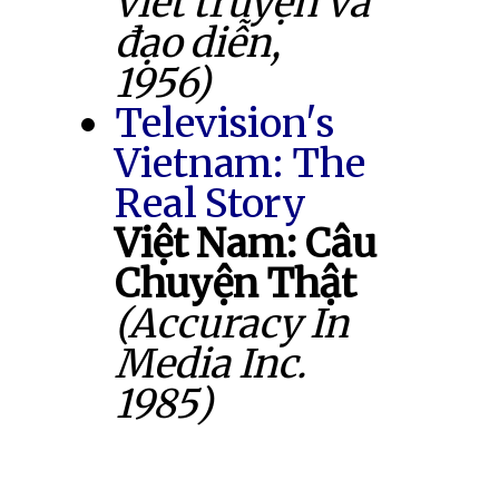
viết truyện và
đạo diễn,
1956)
Television's
Vietnam: The
Real Story
Việt Nam: Câu
Chuyện Thật
(Accuracy In
Media Inc.
1985)