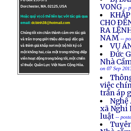
PO Box 255-571
VONG
Dorchester, MA. 02125, USA
-- 
KHẮP 
Hoặc quý vị có thể liên lạc với tác giả qua
CHO ÐẾN
email:
dcbinh38@hotmail.com
RA LỆNH
Chúng tôi xin chân thành cám ơn tác giả
NAM
-- p
và trân trọng giới thiệu đến quý độc giả
VỤ Á
và thính giả khắp nơi một bộ hồi ký có
Ðức G
một không hai, của một trong những điệp
viên hoạt động trong bóng tối, một chiến
Nhà Cầm
sĩ thuộc Quân Lực Việt Nam Cộng Hòa.
on 07 Sep 201
Thông
việc chí
trấn áp 
Nghệ 
xã Nghi 
luật
-- post
Tuyên