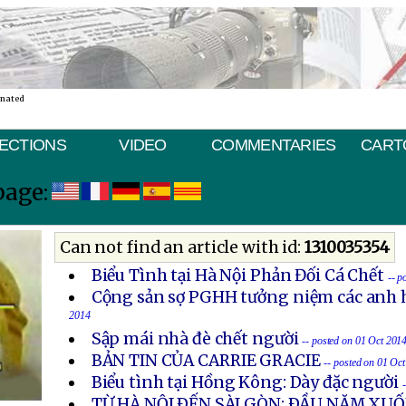
inated
ECTIONS
VIDEO
COMMENTARIES
CART
page:
Can not find an article with id:
1310035354
Biểu Tình tại Hà Nội Phản Đối Cá Chết
-- p
Cộng sản sợ PGHH tưởng niệm các anh h
2014
Sập mái nhà đè chết người
-- posted on 01 Oct 201
BẢN TIN CỦA CARRIE GRACIE
-- posted on 01 Oc
Biểu tình tại Hồng Kông: Dày đặc người
TỪ HÀ NỘI ÐẾN SÀI GÒN: ÐẦU NĂM X