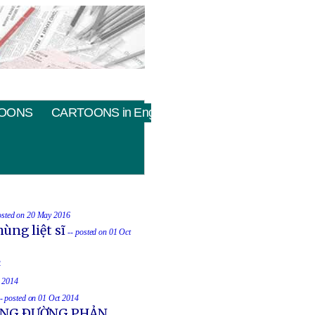
OONS
CARTOONS in English
osted on 20 May 2016
ùng liệt sĩ
-- posted on 01 Oct
4
t 2014
-- posted on 01 Oct 2014
UỐNG ÐƯỜNG PHẢN