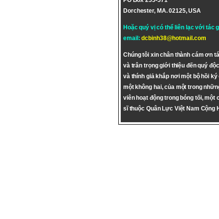
PO Box 255-571
Dorchester, MA. 02125, USA
Hoặc quý vị có thể liên lạc với tác 
email:
dcbinh38@hotmail.com
Chúng tôi xin chân thành cám ơn tá
và trân trọng giới thiệu đến quý độc
và thính giả khắp nơi một bộ hồi ký
một không hai, của một trong nhữn
viên hoạt động trong bóng tối, một 
sĩ thuộc Quân Lực Việt Nam Cộng 