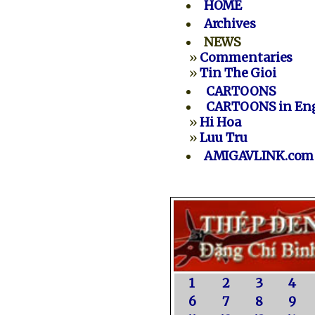
HOME
Archives
NEWS
»
Commentaries
»
Tin The Gioi
CARTOONS
CARTOONS in Eng
»
Hi Hoa
»
Luu Tru
AMIGAVLINK.com
1
2
3
4
6
7
8
9