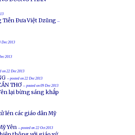
013
g Tiễn Ðưa Việt Dzũng
--
23 Dec 2013
 Dec 2013
ed on 22 Dec 2013
NG
-- posted on 22 Dec 2013
 CẦN THƠ
-- posted on 09 Dec 2013
ên lại bừng sáng khắp
ử lén các giáo dân Mỹ
Mỹ Yên
-- posted on 22 Oct 2013
hiệp thông với giáo xứ