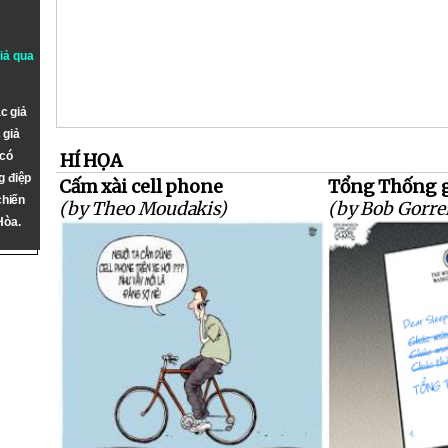
giả qua
c giả
 giả
 có
HÍ HỌA
g điệp
Cấm xài cell phone
Tổng Thống g
chiến
(by Theo Moudakis)
(by Bob Gorrel
Hòa.