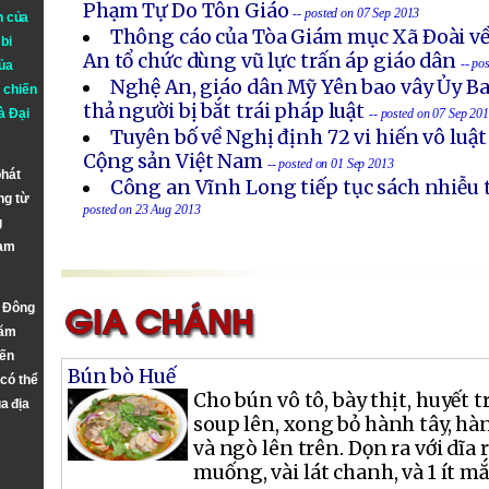
Phạm Tự Do Tôn Giáo
-- posted on 07 Sep 2013
n của
Thông cáo của Tòa Giám mục Xã Ðoài về
bi
An tổ chức dùng vũ lực trấn áp giáo dân
-- po
ủa
Nghệ An, giáo dân Mỹ Yên bao vây Ủy B
 chiến
thả người bị bắt trái pháp luật
à
Đại
-- posted on 07 Sep 20
Tuyên bố về Nghị định 72 vi hiến vô luậ
Cộng sản Việt Nam
-- posted on 01 Sep 2013
phát
Công an Vĩnh Long tiếp tục sách nhiễu 
ng từ
posted on 23 Aug 2013
g
Nam
n Đông
năm
đến
Bún bò Huế
 có thể
Cho bún vô tô, bày thịt, huyết 
a địa
soup lên, xong bỏ hành tây, hàn
và ngò lên trên. Dọn ra với dĩa r
muống, vài lát chanh, và 1 ít 