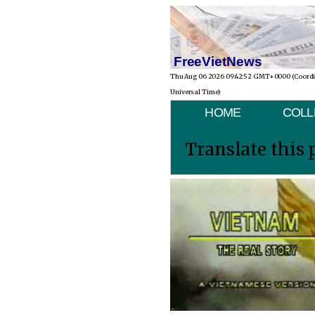
FreeVietNews
Thu Aug 06 2026 09:42:52 GMT+0000 (Coord
Universal Time)
HOME
COLL
Translate this 