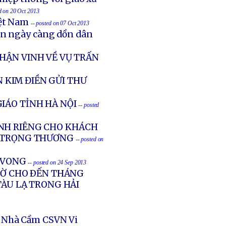
ed on 20 Oct 2013
iệt Nam
-- posted on 07 Oct 2013
ản ngày càng dồn dân
HẬN VINH VỀ VỤ TRẤN
 KIM ĐIỀN GỬI THƯ
IÁO TỈNH HÀ NỘI
-- posted
NH RIÊNG CHO KHÁCH
G TRỌNG THƯƠNG
-- posted on
Ử VONG
-- posted on 24 Sep 2013
GIỜ CHO ÐẾN THÁNG
TÀU LẠ TRONG HẢI
 Nhà Cầm CSVN Vi