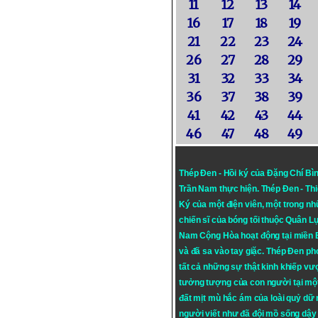
11
12
13
14
16
17
18
19
21
22
23
24
26
27
28
29
31
32
33
34
36
37
38
39
41
42
43
44
46
47
48
49
Thép Đen - Hồi ký của Đặng Chí Bì
Trần Nam thực hiện.
Thép Đen
- Th
Ký của một điện viên, một trong n
chiến sĩ của bóng tối thuộc Quân L
Nam Cộng Hòa hoạt động tại miền
và đã sa vào tay giặc. Thép Đen ph
tất cả những sự thật kinh khiếp vượ
tưởng tượng của con người tại mộ
đất mịt mù hắc ám của loài quỷ dữ
người viết như đã đội mồ sống dậy