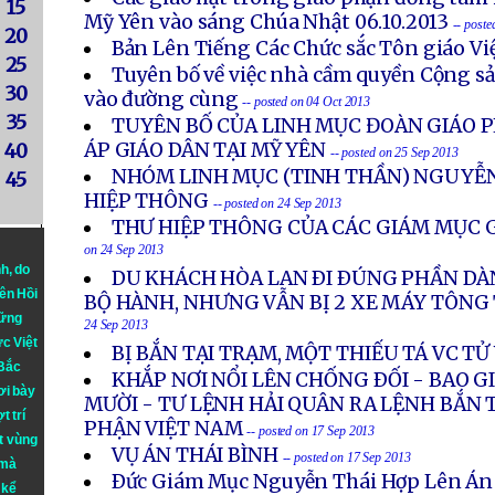
15
Mỹ Yên vào sáng Chúa Nhật 06.10.2013
-- post
20
Bản Lên Tiếng Các Chức sắc Tôn giáo V
25
Tuyên bố về việc nhà cầm quyền Cộng s
30
vào đường cùng
-- posted on 04 Oct 2013
35
TUYÊN BỐ CỦA LINH MỤC ĐOÀN GIÁO P
ÁP GIÁO DÂN TẠI MỸ YÊN
40
-- posted on 25 Sep 2013
NHÓM LINH MỤC (TINH THẦN) NGUYỄN
45
HIỆP THÔNG
-- posted on 24 Sep 2013
THƯ HIỆP THÔNG CỦA CÁC GIÁM MỤC G
on 24 Sep 2013
nh
, do
DU KHÁCH HÒA LAN ÐI ÐÚNG PHẦN DÀ
iên Hồi
BỘ HÀNH, NHƯNG VẪN BỊ 2 XE MÁY TÔN
hững
24 Sep 2013
ực Việt
BỊ BẮN TẠI TRẠM, MỘT THIẾU TÁ VC T
 Bắc
KHẮP NƠI NỔI LÊN CHỐNG ÐỐI - BAO 
ơi bày
MƯỜI - TƯ LỆNH HẢI QUÂN RA LỆNH BẮN 
t trí
PHẬN VIỆT NAM
-- posted on 17 Sep 2013
t vùng
VỤ ÁN THÁI BÌNH
-- posted on 17 Sep 2013
 mà
Ðức Giám Mục Nguyễn Thái Hợp Lên Án
 kể