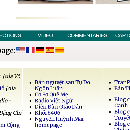
ECTIONS
VIDEO
COMMENTARIES
CART
page:
t
(của Võ
Bán nguyệt san Tự Do
Tran
Hồ
(của
Ngôn Luận
Bản T
Cơ Sở Quê Mẹ
Blog 
dio -
Radio Việt Ngữ
Canh
Diễn Đàn Giáo Dân
Blog 
 Đặng Chí
Khối 8406
Truyế
Nguyễn Huỳnh Mai
Blog 
Nam Cộng
homepage