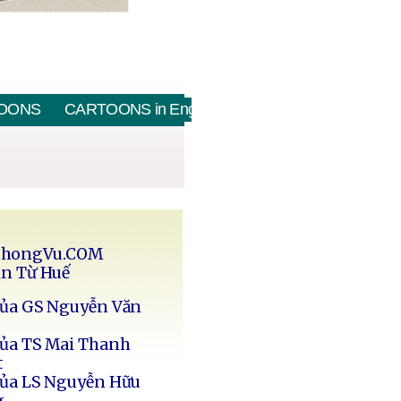
OONS
CARTOONS in English
PhongVu.COM
in Từ Huế
của GS Nguyễn Văn
của TS Mai Thanh
t
của LS Nguyễn Hữu