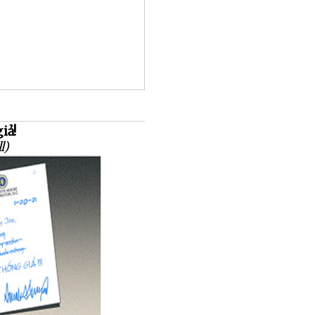
iả!
l)