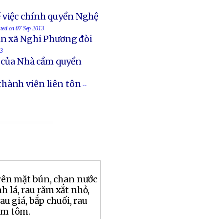
 việc chính quyền Nghệ
sted on 07 Sep 2013
an xã Nghi Phương đòi
13
t của Nhà cầm quyền
thành viên liên tôn
--
trên mặt bún, chan nước
h lá, rau răm xắt nhỏ,
au giá, bắp chuối, rau
mắm tôm.