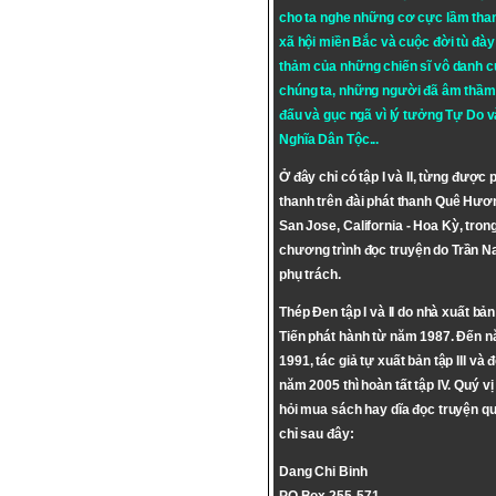
cho ta nghe những cơ cực lầm tha
xã hội miền Bắc và cuộc đời tù đày 
thảm của những chiến sĩ vô danh c
chúng ta, những người đã âm thầm
đấu và gục ngã vì lý tưởng
Tự Do
v
Nghĩa Dân Tộc
...
Ở đây chỉ có tập I và II, từng được 
thanh trên đài phát thanh Quê Hươ
San Jose, California - Hoa Kỳ, tron
chương trình đọc truyện do Trần 
phụ trách.
Thép Đen tập I và II do nhà xuất bả
Tiến phát hành từ năm 1987. Đến 
1991, tác giả tự xuất bản tập III và 
năm 2005 thì hoàn tất tập IV. Quý vị
hỏi mua sách hay dĩa đọc truyện qu
chỉ sau đây:
Dang Chi Binh