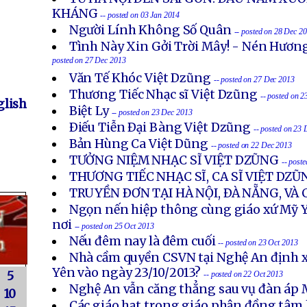
KHÁNG
-- posted on 03 Jan 2014
Người Lính Không Số Quân
-- posted on 28 Dec 2
Tình Này Xin Gởi Trời Mây! - Nén Hươn
posted on 27 Dec 2013
Văn Tế Khóc Việt Dzũng
-- posted on 27 Dec 2013
Thương Tiếc Nhạc sĩ Việt Dzũng
-- posted on 
lish
Biệt Ly
-- posted on 23 Dec 2013
Ðiếu Tiễn Ðại Bàng Việt Dzũng
-- posted on 23
Bản Hùng Ca Việt Dũng
-- posted on 22 Dec 2013
TƯỞNG NIỆM NHẠC SĨ VIỆT DZŨNG
-- post
THƯƠNG TIẾC NHẠC SĨ, CA SĨ VIỆT DZŨ
TRUYỀN ÐƠN TẠI HÀ NỘI, ÐÀ NẴNG, VÀ
Ngọn nến hiệp thông cùng giáo xứ Mỹ Y
nơi
-- posted on 25 Oct 2013
Nếu đêm nay là đêm cuối
-- posted on 23 Oct 2013
Nhà cầm quyền CSVN tại Nghệ An định x
Yên vào ngày 23/10/2013?
5
-- posted on 22 Oct 2013
Nghệ An vẫn căng thẳng sau vụ đàn áp 
10
Các giáo hạt trong giáo phận đồng tâm 