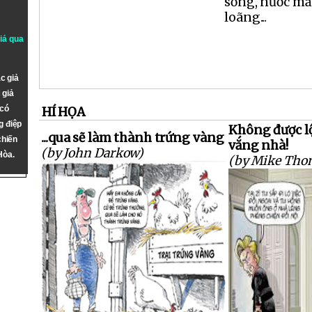
sống, nước m
loãng...
giả qua
c giả
 giả
 có
HÍ HỌA
g điệp
Không được lộ
...qua sẽ làm thành trứng vàng
chiến
vắng nhà!
(by John Darkow)
Hòa.
(by Mike Tho