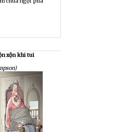
ắm chua ngọt pha
n xộn khi tui
mpson)