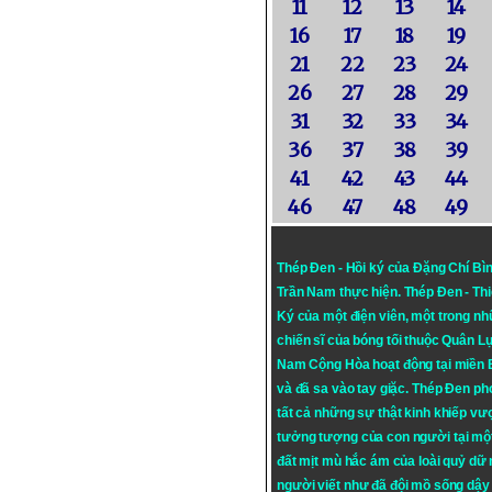
11
12
13
14
16
17
18
19
21
22
23
24
26
27
28
29
31
32
33
34
36
37
38
39
41
42
43
44
46
47
48
49
Thép Đen - Hồi ký của Đặng Chí Bì
Trần Nam thực hiện.
Thép Đen
- Th
Ký của một điện viên, một trong n
chiến sĩ của bóng tối thuộc Quân L
Nam Cộng Hòa hoạt động tại miền
và đã sa vào tay giặc. Thép Đen ph
tất cả những sự thật kinh khiếp vượ
tưởng tượng của con người tại mộ
đất mịt mù hắc ám của loài quỷ dữ
người viết như đã đội mồ sống dậy