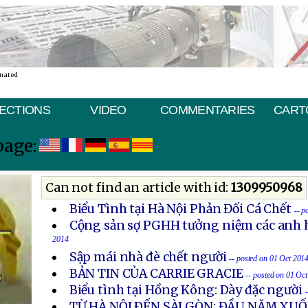
inated
ECTIONS
VIDEO
COMMENTARIES
CART
page:
Can not find an article with id:
1309950968
Biểu Tình tại Hà Nội Phản Đối Cá Chết
-- p
Cộng sản sợ PGHH tưởng niệm các anh h
2014
Sập mái nhà đè chết người
-- posted on 01 Oct 201
BẢN TIN CỦA CARRIE GRACIE
-- posted on 01 Oc
Biểu tình tại Hồng Kông: Dày đặc người
TỪ HÀ NỘI ÐẾN SÀI GÒN: ÐẦU NĂM X