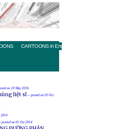
OONS
CARTOONS in English
osted on 20 May 2016
ùng liệt sĩ
-- posted on 01 Oct
4
t 2014
-- posted on 01 Oct 2014
UỐNG ÐƯỜNG PHẢN