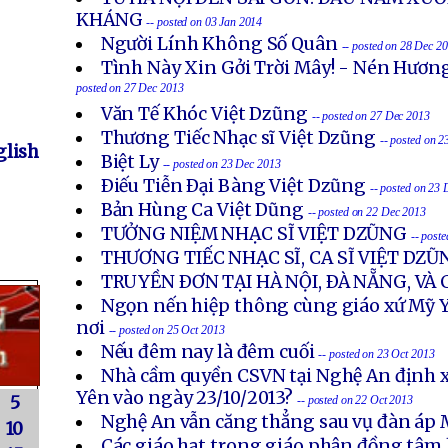
KHÁNG
-- posted on 03 Jan 2014
Người Lính Không Số Quân
-- posted on 28 Dec 2
Tình Này Xin Gởi Trời Mây! - Nén Hươn
posted on 27 Dec 2013
Văn Tế Khóc Việt Dzũng
-- posted on 27 Dec 2013
Thương Tiếc Nhạc sĩ Việt Dzũng
-- posted on 
lish
Biệt Ly
-- posted on 23 Dec 2013
Ðiếu Tiễn Ðại Bàng Việt Dzũng
-- posted on 23
Bản Hùng Ca Việt Dũng
-- posted on 22 Dec 2013
TƯỞNG NIỆM NHẠC SĨ VIỆT DZŨNG
-- post
THƯƠNG TIẾC NHẠC SĨ, CA SĨ VIỆT DZŨ
TRUYỀN ÐƠN TẠI HÀ NỘI, ÐÀ NẴNG, VÀ
Ngọn nến hiệp thông cùng giáo xứ Mỹ Y
nơi
-- posted on 25 Oct 2013
Nếu đêm nay là đêm cuối
-- posted on 23 Oct 2013
Nhà cầm quyền CSVN tại Nghệ An định x
Yên vào ngày 23/10/2013?
5
-- posted on 22 Oct 2013
Nghệ An vẫn căng thẳng sau vụ đàn áp 
10
Các giáo hạt trong giáo phận đồng tâm 