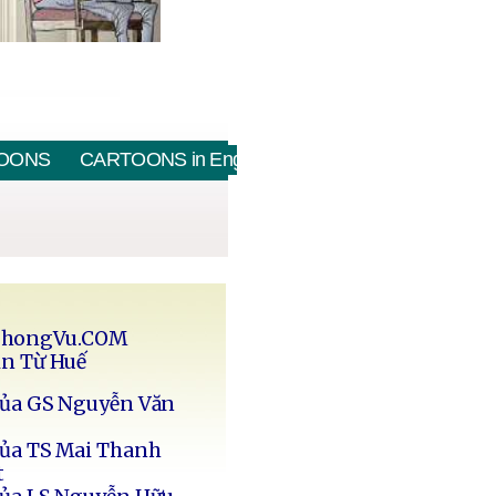
OONS
CARTOONS in English
PhongVu.COM
in Từ Huế
của GS Nguyễn Văn
của TS Mai Thanh
t