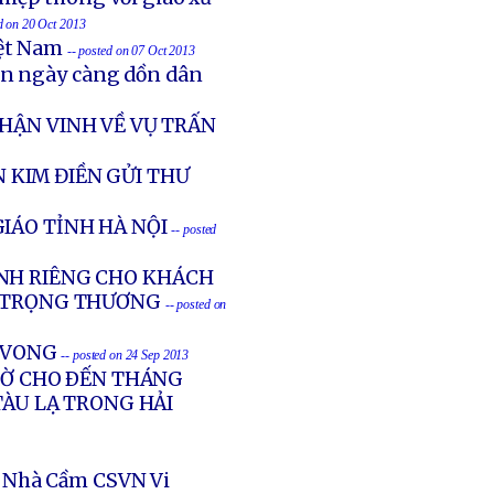
ed on 20 Oct 2013
iệt Nam
-- posted on 07 Oct 2013
ản ngày càng dồn dân
HẬN VINH VỀ VỤ TRẤN
 KIM ĐIỀN GỬI THƯ
IÁO TỈNH HÀ NỘI
-- posted
NH RIÊNG CHO KHÁCH
G TRỌNG THƯƠNG
-- posted on
Ử VONG
-- posted on 24 Sep 2013
GIỜ CHO ÐẾN THÁNG
TÀU LẠ TRONG HẢI
 Nhà Cầm CSVN Vi