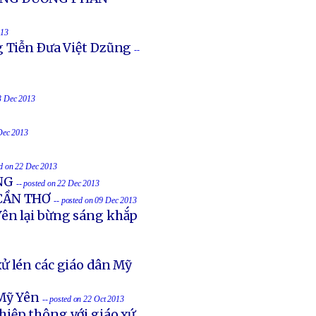
013
g Tiễn Ðưa Việt Dzũng
--
23 Dec 2013
 Dec 2013
ed on 22 Dec 2013
NG
-- posted on 22 Dec 2013
 CẦN THƠ
-- posted on 09 Dec 2013
ên lại bừng sáng khắp
ử lén các giáo dân Mỹ
Mỹ Yên
-- posted on 22 Oct 2013
hiệp thông với giáo xứ