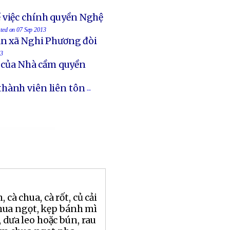
 việc chính quyền Nghệ
sted on 07 Sep 2013
an xã Nghi Phương đòi
13
t của Nhà cầm quyền
thành viên liên tôn
--
 cà chua, cà rốt, củ cải
ua ngọt, kẹp bánh mì
, dưa leo hoặc bún, rau