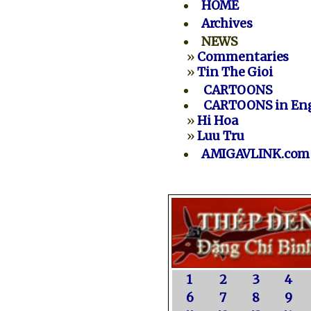
HOME
Archives
NEWS
»
Commentaries
»
Tin The Gioi
CARTOONS
CARTOONS in Eng
»
Hi Hoa
»
Luu Tru
AMIGAVLINK.com
1
2
3
4
6
7
8
9