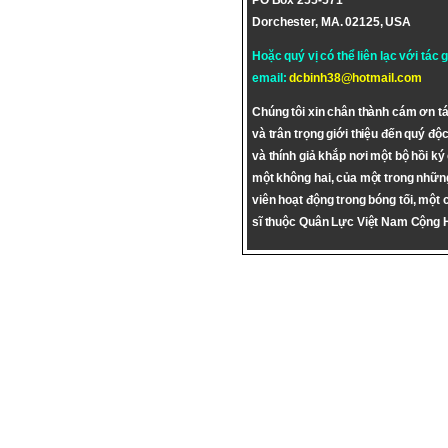
PO Box 255-571
Dorchester, MA. 02125, USA
Hoặc quý vị có thể liên lạc với tác 
email:
dcbinh38@hotmail.com
Chúng tôi xin chân thành cám ơn tá
và trân trọng giới thiệu đến quý độc
và thính giả khắp nơi một bộ hồi ký
một không hai, của một trong nhữn
viên hoạt động trong bóng tối, một 
sĩ thuộc Quân Lực Việt Nam Cộng 