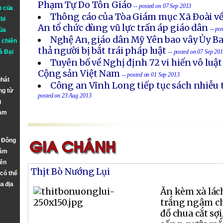
Phạm Tự Do Tôn Giáo
-- posted on 07 Sep 2013
n của
Thông cáo của Tòa Giám mục Xã Ðoài về
bi
An tổ chức dùng vũ lực trấn áp giáo dân
-- po
ủa
Nghệ An, giáo dân Mỹ Yên bao vây Ủy B
 chiến
thả người bị bắt trái pháp luật
à
Đại
-- posted on 07 Sep 20
Tuyên bố về Nghị định 72 vi hiến vô luậ
Cộng sản Việt Nam
-- posted on 01 Sep 2013
phát
Công an Vĩnh Long tiếp tục sách nhiễu 
ng từ
posted on 23 Aug 2013
g
Nam
n Đông
năm
đến
Thịt Bò Nướng Lụi
 có thể
a địa
Ăn kèm xà lách,
trắng ngâm ch
đồ chua cắt sợi