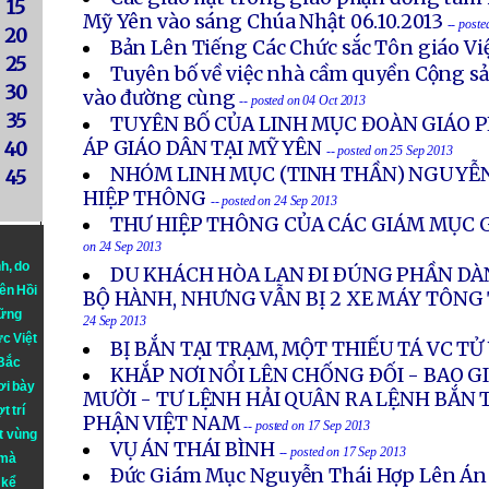
15
Mỹ Yên vào sáng Chúa Nhật 06.10.2013
-- post
20
Bản Lên Tiếng Các Chức sắc Tôn giáo V
25
Tuyên bố về việc nhà cầm quyền Cộng s
30
vào đường cùng
-- posted on 04 Oct 2013
35
TUYÊN BỐ CỦA LINH MỤC ĐOÀN GIÁO P
ÁP GIÁO DÂN TẠI MỸ YÊN
40
-- posted on 25 Sep 2013
NHÓM LINH MỤC (TINH THẦN) NGUYỄN
45
HIỆP THÔNG
-- posted on 24 Sep 2013
THƯ HIỆP THÔNG CỦA CÁC GIÁM MỤC G
on 24 Sep 2013
nh
, do
DU KHÁCH HÒA LAN ÐI ÐÚNG PHẦN DÀ
iên Hồi
BỘ HÀNH, NHƯNG VẪN BỊ 2 XE MÁY TÔN
hững
24 Sep 2013
ực Việt
BỊ BẮN TẠI TRẠM, MỘT THIẾU TÁ VC T
 Bắc
KHẮP NƠI NỔI LÊN CHỐNG ÐỐI - BAO 
ơi bày
MƯỜI - TƯ LỆNH HẢI QUÂN RA LỆNH BẮN 
t trí
PHẬN VIỆT NAM
-- posted on 17 Sep 2013
t vùng
VỤ ÁN THÁI BÌNH
-- posted on 17 Sep 2013
 mà
Ðức Giám Mục Nguyễn Thái Hợp Lên Án
 kể