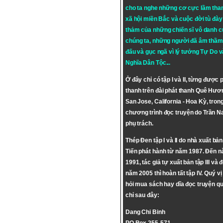
cho ta nghe những cơ cực lầm tha
xã hội miền Bắc và cuộc đời tù đày 
thảm của những chiến sĩ vô danh c
chúng ta, những người đã âm thầm
đấu và gục ngã vì lý tưởng
Tự Do
v
Nghĩa Dân Tộc
...
Ở đây chỉ có tập I và II, từng được 
thanh trên đài phát thanh Quê Hươ
San Jose, California - Hoa Kỳ, tron
chương trình đọc truyện do Trần 
phụ trách.
Thép Đen tập I và II do nhà xuất bả
Tiến phát hành từ năm 1987. Đến 
1991, tác giả tự xuất bản tập III và 
năm 2005 thì hoàn tất tập IV. Quý vị
hỏi mua sách hay dĩa đọc truyện qu
chỉ sau đây:
Dang Chi Binh