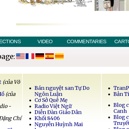
ECTIONS
VIDEO
COMMENTARIES
CART
page:
t
(của Võ
Bán nguyệt san Tự Do
Tran
Hồ
(của
Ngôn Luận
Bản T
Cơ Sở Quê Mẹ
Blog 
dio -
Radio Việt Ngữ
Canh
Diễn Đàn Giáo Dân
Blog 
 Đặng Chí
Khối 8406
Truyế
Nguyễn Huỳnh Mai