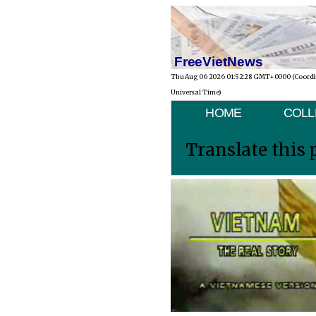
FreeVietNews
Thu Aug 06 2026 01:52:28 GMT+0000 (Coord
Universal Time)
HOME
COLL
Translate this 